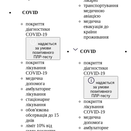
лікарні
транспортування
медичною
COVID
авіацією
медична
покриття
евакуація до
діагностики
країни
COVID-19
проживання
надається
за умови
COVID
позитивного
ПЛР-тесту
покриття
покриття
лікування
діагностики
COVID-19
COVID-19
медична
надається
допомога
за умови
амбулаторне
позитивного
лікування
ПЛР-тесту
стаціонарне
покриття
лікування
лікування
обов'язкова
COVID-19
обсервація до 15
медична
днів
допомога
ліміт 10% від
амбулаторне
суми покриття