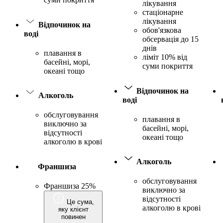
лікування
стаціонарне
лікування
Відпочинок на
обов'язкова
воді
обсервація до 15
днів
плавання в
ліміт 10% від
басейні, морі,
суми покриття
океані тощо
Відпочинок на
Алкоголь
воді
обслуговування
плавання в
виключно за
басейні, морі,
відсутності
океані тощо
алкоголю в крові
Алкоголь
Франшиза
обслуговування
Франшиза 25%
виключно за
відсутності
Це сума,
алкоголю в крові
яку клієнт
повинен