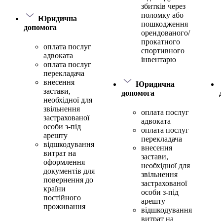
збитків через
поломку або
Юридична
пошкодження
допомога
орендованого/
прокатного
оплата послуг
спортивного
адвоката
інвентарю
оплата послуг
перекладача
внесення
Юридична
застави,
допомога
необхідної для
звільнення
оплата послуг
застрахованої
адвоката
особи з-під
оплата послуг
арешту
перекладача
відшкодування
внесення
витрат на
застави,
оформлення
необхідної для
документів для
звільнення
повернення до
застрахованої
країни
особи з-під
постійного
арешту
проживання
відшкодування
витрат на