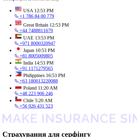
USA
12:53 PM
+1 786 84 00 779
Great Britain
12:53 PM
+44 7488811679
UAE
13:53 PM
+971 8000320947
Japan
10:53 PM
+81 8005009805
India
14:53 PM
+91 1171279565
Philippines
16:53 PM
+63 180013220088
Poland
11:20 AM
+48 223 906 246
Chile
5:20 AM
+56 926 431 523
Страхування для серфінгу