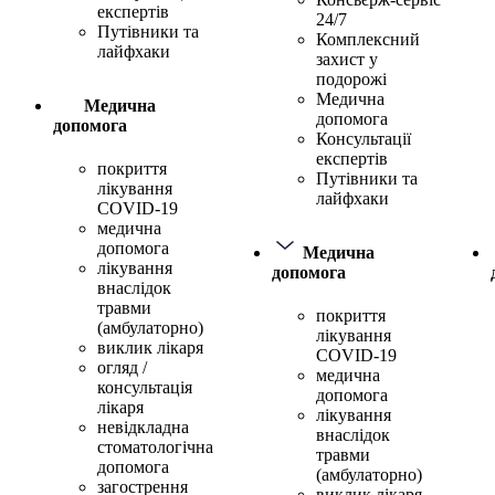
експертів
24/7
Путівники та
Комплексний
лайфхаки
захист у
подорожі
Медична
Медична
допомога
допомога
Консультації
експертів
покриття
Путівники та
лікування
лайфхаки
COVID-19
медична
допомога
Медична
лікування
допомога
внаслідок
травми
покриття
(амбулаторно)
лікування
виклик лікаря
COVID-19
огляд /
медична
консультація
допомога
лікаря
лікування
невідкладна
внаслідок
стоматологічна
травми
допомога
(амбулаторно)
загострення
виклик лікаря