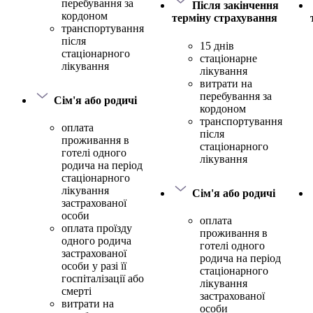
перебування за
Після закінчення
кордоном
терміну страхування
транспортування
після
15 днів
стаціонарного
стаціонарне
лікування
лікування
витрати на
перебування за
Сім'я або родичі
кордоном
транспортування
оплата
після
проживання в
стаціонарного
готелі одного
лікування
родича на період
стаціонарного
лікування
Сім'я або родичі
застрахованої
особи
оплата
оплата проїзду
проживання в
одного родича
готелі одного
застрахованої
родича на період
особи у разі її
стаціонарного
госпіталізації або
лікування
смерті
застрахованої
витрати на
особи