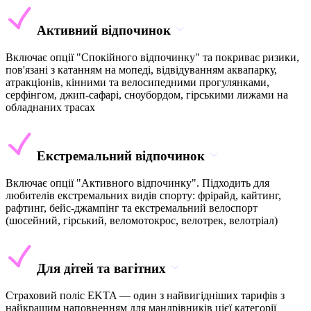
Активний відпочинок
Включає опції "Спокійного відпочинку" та покриває ризики,
пов'язані з катанням на мопеді, відвідуванням аквапарку,
атракціонів, кінними та велосипедними прогулянками,
серфінгом, джип-сафарі, сноубордом, гірськими лижами на
обладнаних трасах
Екстремальний відпочинок
Включає опції "Активного відпочинку". Підходить для
любителів екстремальних видів спорту: фрірайд, кайтинг,
рафтинг, бейс-джампінг та екстремальний велоспорт
(шосейний, гірський, веломотокрос, велотрек, велотріал)
Для дітей та вагітних
Страховий поліс EKTA — один з найвигідніших тарифів з
найкращим наповненням для мандрівників цієї категорії