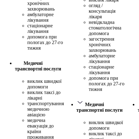
хронічних
огляд /
захворювань
консультація
амбулаторне
лікаря
лікування
невідкладна
стаціонарне
стоматологічна
лікування
допомога
допомога при
загострення
пологах до 27-го
хронічних
тижня
захворювань
амбулаторне
лікування
Медичні
стаціонарне
транспортні послуги
лікування
допомога при
виклик швидкої
пологах до 27-го
допомоги
тижня
виклик таксі до
лікарні
транспортування
Медичні
медичною
транспортні послуги
авіацією
медична
виклик швидкої
евакуація до
допомоги
країни
виклик таксі до
проживання