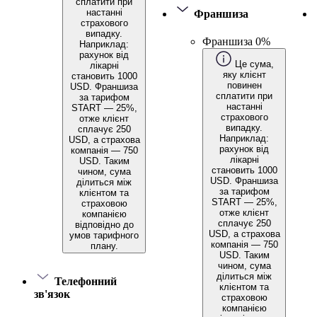
сплатити при
настанні
Франшиза
страхового
випадку.
Франшиза 0%
Наприклад:
рахунок від
Це сума,
лікарні
яку клієнт
становить 1000
повинен
USD. Франшиза
сплатити при
за тарифом
настанні
START — 25%,
страхового
отже клієнт
випадку.
сплачує 250
Наприклад:
USD, а страхова
рахунок від
компанія — 750
лікарні
USD. Таким
становить 1000
чином, сума
USD. Франшиза
ділиться між
за тарифом
клієнтом та
START — 25%,
страховою
отже клієнт
компанією
сплачує 250
відповідно до
USD, а страхова
умов тарифного
компанія — 750
плану.
USD. Таким
чином, сума
ділиться між
Телефонний
клієнтом та
зв'язок
страховою
компанією