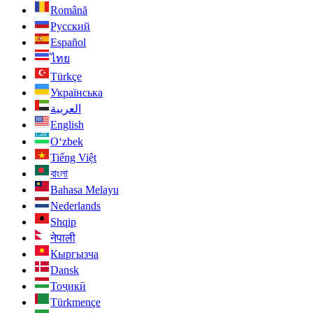
Română
Русский
Español
ไทย
Türkçe
Українська
العربية
English
O‘zbek
Tiếng Việt
বাংলা
Bahasa Melayu
Nederlands
Shqip
नेपाली
Кыргызча
Dansk
Тоҷикӣ
Türkmençe