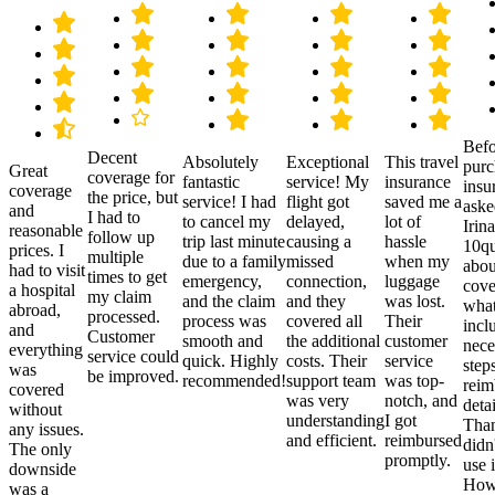
Befo
Decent
Absolutely
Exceptional
This travel
purc
Great
coverage for
fantastic
service! My
insurance
insu
coverage
the price, but
service! I had
flight got
saved me a
aske
and
I had to
to cancel my
delayed,
lot of
Irina
reasonable
follow up
trip last minute
causing a
hassle
10qu
prices. I
multiple
due to a family
missed
when my
abou
had to visit
times to get
emergency,
connection,
luggage
cove
a hospital
my claim
and the claim
and they
was lost.
what
abroad,
processed.
process was
covered all
Their
incl
and
Customer
smooth and
the additional
customer
nece
everything
service could
quick. Highly
costs. Their
service
step
was
be improved.
recommended!
support team
was top-
reim
covered
was very
notch, and
detai
without
understanding
I got
Than
any issues.
and efficient.
reimbursed
didn
The only
promptly.
use i
downside
Howe
was a