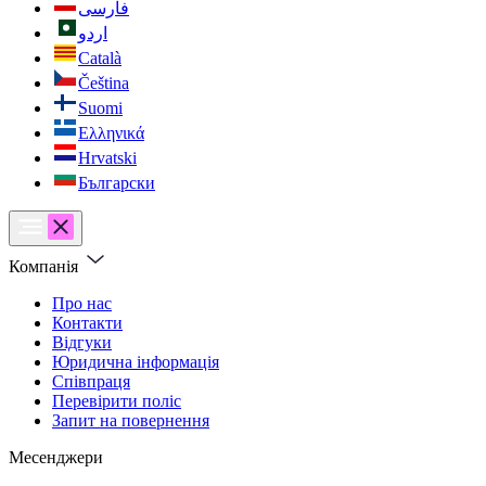
فارسی
اردو
Català
Čeština
Suomi
Ελληνικά
Hrvatski
Български
Компанія
Про нас
Контакти
Відгуки
Юридична інформація
Співпраця
Перевірити поліс
Запит на повернення
Месенджери