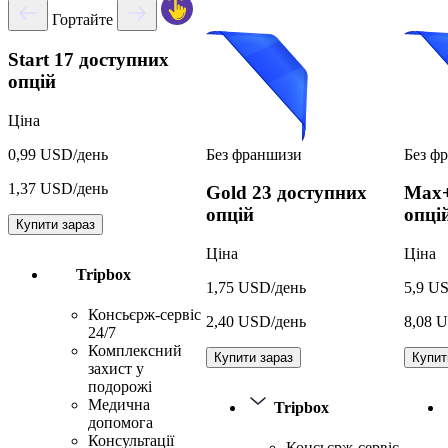
Гортайте
Start
17 доступних
опцій
Ціна
Без франшизи
Без ф
0,99 USD/день
1,37 USD/день
Gold
23 доступних
Max
опцій
опці
Купити зараз
Ціна
Ціна
Tripbox
1,75 USD/день
5,9 U
Консьєрж-сервіс
2,40 USD/день
8,08 
24/7
Комплексний
Купити зараз
Купит
захист у
подорожі
Медична
Tripbox
допомога
Консультації
Консьєрж-сервіс