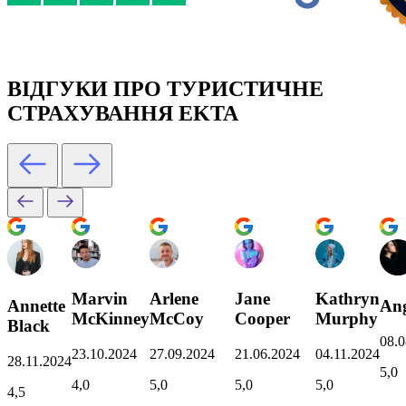
ВІДГУКИ ПРО ТУРИСТИЧНЕ
СТРАХУВАННЯ EKTA
Marvin
Arlene
Jane
Kathryn
Annette
Ang
McKinney
McCoy
Cooper
Murphy
Black
08.0
23.10.2024
27.09.2024
21.06.2024
04.11.2024
28.11.2024
5,0
4,0
5,0
5,0
5,0
4,5