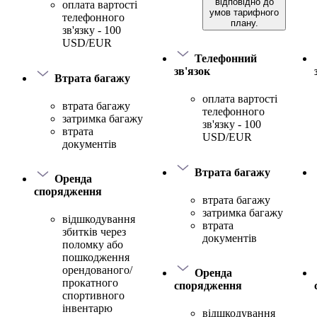
відповідно до
оплата вартості
умов тарифного
телефонного
плану.
зв'язку - 100
USD/EUR
Телефонний
зв'язок
Втрата багажу
оплата вартості
втрата багажу
телефонного
затримка багажу
зв'язку - 100
втрата
USD/EUR
документів
Втрата багажу
Оренда
спорядження
втрата багажу
затримка багажу
відшкодування
втрата
збитків через
документів
поломку або
пошкодження
орендованого/
Оренда
прокатного
спорядження
спортивного
інвентарю
відшкодування