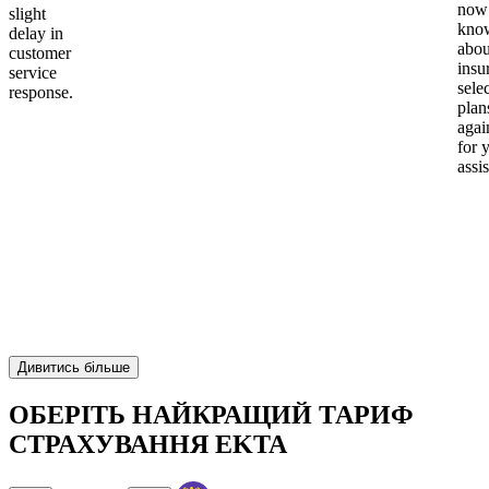
now
slight
kno
delay in
abou
customer
insu
service
sele
response.
plan
again
for 
assi
Дивитись більше
ОБЕРІТЬ НАЙКРАЩИЙ ТАРИФ
СТРАХУВАННЯ EKTA