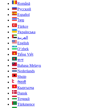
Română
Русский
Español
ไทย
Türkçe
Українська
العربية
English
O‘zbek
Tiếng Việt
বাংলা
Bahasa Melayu
Nederlands
Shqip
नेपाली
Кыргызча
Dansk
Тоҷикӣ
Türkmençe