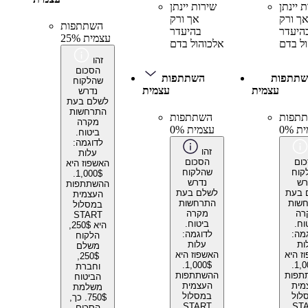
 יינתן
שירות יינתן
ך ורק
אך ורק
השתתפות
היעדר
בהיעדר
עצמית 25%
ל בדם
אלכוהול בדם
זהו
הסכום
שתתפות
השתתפות
שהלקוח
עצמית
עצמית
נדרש
לשלם בעת
התרחשות
תפות
השתתפות
מקרה
 0%
עצמית 0%
ביטוח.
לדוגמה:
זהו
עלות
ום
הסכום
האשפוז היא
קוח
שהלקוח
1,000$.
רש
נדרש
ההשתתפות
 בעת
לשלם בעת
העצמית
שות
התרחשות
במסלול
רה
מקרה
START
וח.
ביטוח.
היא 250$,
מה:
לדוגמה:
הלקוח
ות
עלות
משלם
ז היא
האשפוז היא
250$,
1,000$.
1,000$.
וחברת
תפות
ההשתתפות
הביטוח
מית
העצמית
משלמת
לול
במסלול
750$. כך,
START
ST
הסכום