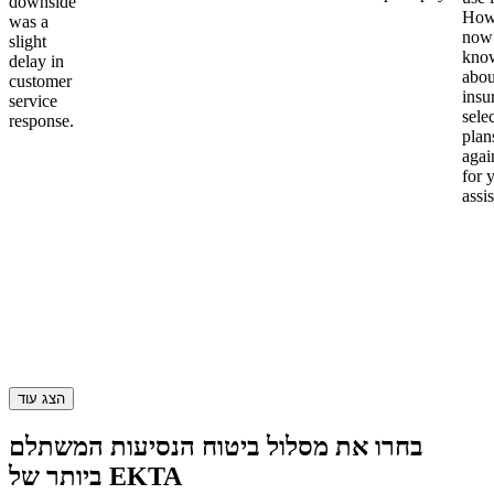
downside
Howe
was a
now
slight
kno
delay in
abou
customer
insu
service
sele
response.
plan
again
for 
assi
הצג עוד
בחרו את מסלול ביטוח הנסיעות המשתלם
ביותר של EKTA