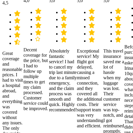
4,0
5,0
5,0
5,0
4,5
Befo
Decent
Absolutely
Exceptional
This travel
purc
Great
coverage for
fantastic
service! My
insurance
insu
coverage
the price, but
service! I had
flight got
saved me a
aske
and
I had to
to cancel my
delayed,
lot of
Irina
reasonable
follow up
trip last minute
causing a
hassle
10qu
prices. I
multiple
due to a family
missed
when my
abou
had to visit
times to get
emergency,
connection,
luggage
cove
a hospital
my claim
and the claim
and they
was lost.
what
abroad,
processed.
process was
covered all
Their
incl
and
Customer
smooth and
the additional
customer
nece
everything
service could
quick. Highly
costs. Their
service
step
was
be improved.
recommended!
support team
was top-
reim
covered
was very
notch, and
detai
without
understanding
I got
Than
any issues.
and efficient.
reimbursed
didn
The only
promptly.
use i