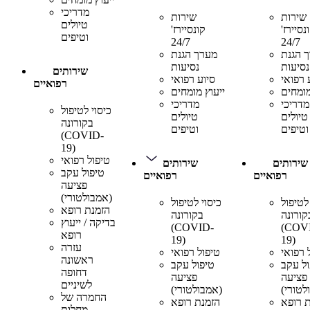
מדריכי
שירות
שירות
טיולים
נסיירז'
קונסיירז'
וטיפים
24/7
24/7
 הגנת
מערך הגנת
נסיעות
נסיעות
שירותים
 רפואי
סיוע רפואי
רפואיים
מומחים
ייעוץ מומחים
מדריכי
מדריכי
כיסוי לטיפול
טיולים
טיולים
בקורונה
וטיפים
וטיפים
(COVID-
19)
טיפול רפואי
שירותים
שירותים
טיפול עקב
רפואיים
רפואיים
פציעה
(אמבולטורי)
לטיפול
כיסוי לטיפול
הזמנת רופא
קורונה
בקורונה
בדיקה / ייעוץ
(COVID-
(COV
רופא
19)
19)
עזרה
 רפואי
טיפול רפואי
ראשונה
ול עקב
טיפול עקב
דחופה
פציעה
פציעה
לשיניים
לטורי)
(אמבולטורי)
החמרה של
 רופא
הזמנת רופא
מחלות