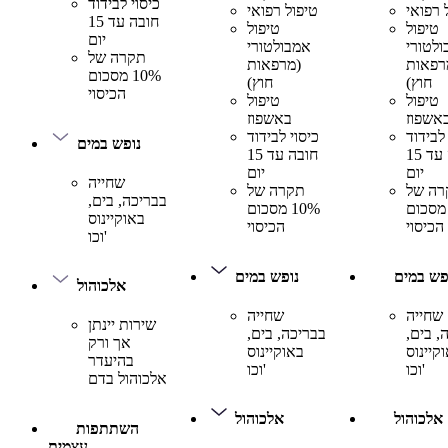
כיסוי לבידוד
 רפואי
טיפול רפואי
חובה עד 15
טיפול
טיפול
יום
לטורי
אמבולטורי
תקרה של
רפאות
(מרפאות
10% מסכום
חוץ)
חוץ)
הכיסוי
טיפול
טיפול
אשפוז
באשפוז
 לבידוד
כיסוי לבידוד
נופש במים
חובה עד 15
חובה עד 15
יום
יום
שחייה
רה של
תקרה של
בבריכה, בים,
10 מסכום
10% מסכום
באוקיינוס
הכיסוי
הכיסוי
וכו'
פש במים
נופש במים
אלכוהול
שחייה
שחייה
שירות יינתן
, בים,
בבריכה, בים,
אך ורק
קיינוס
באוקיינוס
בהיעדר
וכו'
וכו'
אלכוהול בדם
אלכוהול
אלכוהול
השתתפות
עצמית