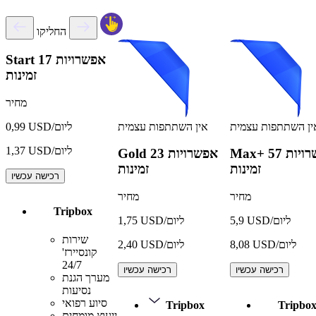
החליקו
17 אפשרויות
Start
זמינות
מחיר
ין השתתפות עצמית
אין השתתפות עצמית
0,99 USD/ליום
1,37 USD/ליום
57 אפשרויות
Max+
23 אפשרויות
Gold
זמינות
זמינות
רכישה עכשיו
מחיר
מחיר
Tripbox
5,9 USD/ליום
1,75 USD/ליום
שירות
8,08 USD/ליום
2,40 USD/ליום
קונסיירז'
24/7
רכישה עכשיו
רכישה עכשיו
מערך הגנת
נסיעות
סיוע רפואי
Tripbox
Tripbo
ייעוץ מומחים