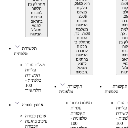
היא 250$,
היא 250$,
מתחלק בין
וח
הלקוח
הלקוח
לם
משלם
לחברת
250$,
250$,
הביטוח
רת
וחברת
בהתאם
טוח
הביטוח
לתנאי
מת
משלמת
מסלול
750$. כך,
750$. כך,
הביטוח.
ום
הסכום
 בין
מתחלק בין
וח
הלקוח
תקשורת
רת
לחברת
טלפונית
טוח
הביטוח
אם
בהתאם
אי
לתנאי
תשלום עבור
ול
מסלול
עלויות
הביטוח.
תקשורת
טלפונית -
100
תקשורת
תקשורת
דולר/אירו
טלפונית
טלפונית
 עבור
תשלום עבור
אובדן כבודה
עלויות
עלויות
שורת
תקשורת
אובדן כבודה
ונית -
טלפונית -
עיכוב בהגעת
100
100
הכבודה