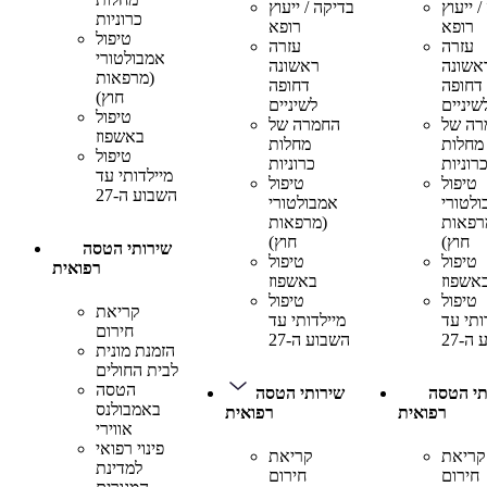
 ייעוץ
בדיקה / ייעוץ
כרוניות
רופא
רופא
טיפול
עזרה
עזרה
אמבולטורי
אשונה
ראשונה
(מרפאות
דחופה
דחופה
חוץ)
שיניים
לשיניים
טיפול
רה של
החמרה של
באשפוז
מחלות
מחלות
טיפול
רוניות
כרוניות
מיילדותי עד
טיפול
טיפול
השבוע ה-27
לטורי
אמבולטורי
רפאות
(מרפאות
חוץ)
חוץ)
שירותי הטסה
טיפול
טיפול
רפואית
אשפוז
באשפוז
טיפול
טיפול
קריאת
ותי עד
מיילדותי עד
חירום
ה-27
השבוע ה-27
הזמנת מונית
לבית החולים
הטסה
תי הטסה
שירותי הטסה
באמבולנס
רפואית
רפואית
אווירי
פינוי רפואי
קריאת
קריאת
למדינת
חירום
חירום