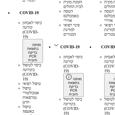
המגורים
 מונית
הזמנת מונית
החולים
לבית החולים
הטסה
הטסה
COVID-19
בולנס
באמבולנס
אווירי
אווירי
כיסוי לאבחון
י רפואי
פינוי רפואי
קורונה
מדינת
למדינת
(COVID-
מגורים
המגורים
19)
מותנה
COVID-19
COVID
בתוצאת
בדיקת
PCR
לאבחון
כיסוי לאבחון
חיובית
קורונה
קורונה
כיסוי לטיפול
(COVID-
(COV
בקורונה
19)
19)
(COVID-
19)
מותנה
צאת
בתוצאת
טיפול רפואי
קת
בדיקת
טיפול
PCR
P
אמבולטורי
בית
חיובית
(מרפאות
לטיפול
כיסוי לטיפול
חוץ)
קורונה
בקורונה
טיפול
(COVID-
(COV
באשפוז
19)
19)