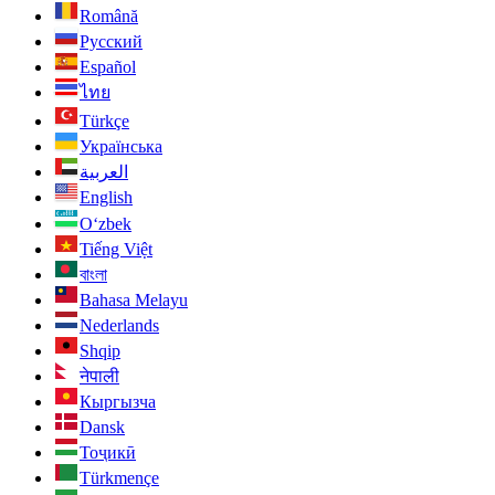
Română
Русский
Español
ไทย
Türkçe
Українська
العربية
English
O‘zbek
Tiếng Việt
বাংলা
Bahasa Melayu
Nederlands
Shqip
नेपाली
Кыргызча
Dansk
Тоҷикӣ
Türkmençe