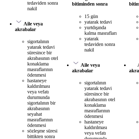
tedaviden sonra
bitiminden sonra
biti
nakil
15 gün
yatarak tedavi
Aile veya
yurtdışında
akrabalar
kalma masrafları
yatarak
sigortalının
tedaviden sonra
yatarak tedavi
nakil
süresince bir
akrabasının otel
konaklama
Aile veya
masraflarının
akrabalar
akra
ödenmesi
hastaneye
sigortalının
kaldırılması
yatarak tedavi
veya vefatı
süresince bir
durumunda
akrabasının otel
sigortalının bir
konaklama
akrabasının
masraflarının
seyahat
ödenmesi
masraflarının
hastaneye
ödenmesi
kaldırılması
sözleşme süresi
veya vefatı
bittikten sonra
durumunda