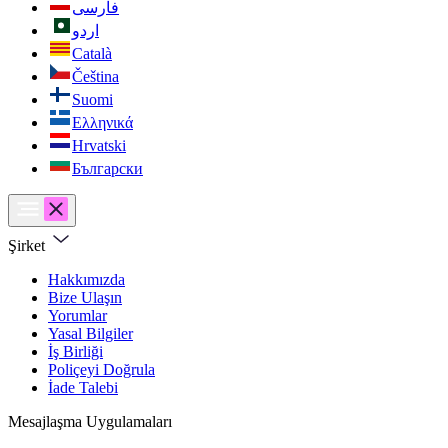
فارسی
اردو
Català
Čeština
Suomi
Ελληνικά
Hrvatski
Български
Şirket
Hakkımızda
Bize Ulaşın
Yorumlar
Yasal Bilgiler
İş Birliği
Poliçeyi Doğrula
İade Talebi
Mesajlaşma Uygulamaları