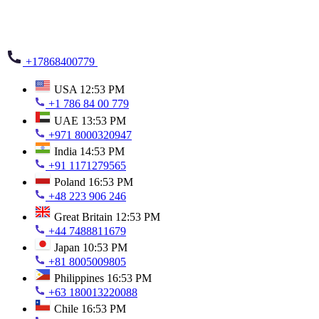
+17868400779
USA
12:53 PM
+1 786 84 00 779
UAE
13:53 PM
+971 8000320947
India
14:53 PM
+91 1171279565
Poland
16:53 PM
+48 223 906 246
Great Britain
12:53 PM
+44 7488811679
Japan
10:53 PM
+81 8005009805
Philippines
16:53 PM
+63 180013220088
Chile
16:53 PM