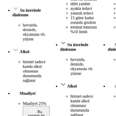
tıbbi yardım
ayakta tedavi
Su üzerinde
yatarak tedavi
dinlenme
15 güne kadar
zorunlu gözlem
havuzda,
teminat tutarının
denizde,
%10 limiti
okyanusta vb.
yüzme
Su üzerinde
dinlenme
dinl
Alkol
havuzda,
hizmet sadece
denizde,
kanda alkol
okyanusta vb.
olmaması
yüzme
durumunda
sağlanır
Alkol
Muafiyet
hizmet sadece
kanda alkol
Muafiyet 25%
olmaması
durumunda
Bu,
sağlanır
sigortalı bir