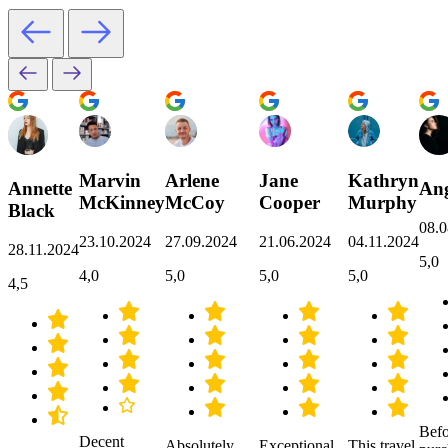
Marvin
Arlene
Jane
Kathryn
Annette
Ang
McKinney
McCoy
Cooper
Murphy
Black
08.0
23.10.2024
27.09.2024
21.06.2024
04.11.2024
28.11.2024
5,0
4,0
5,0
5,0
5,0
4,5
Befo
Decent
Absolutely
Exceptional
This travel