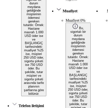
durum
meydana
geldiğinde
Muafiyet
müşterinin
ödemesi
Muafiyet 0%
gereken
tutardır. Örnek:
Bu,
Hastane
sigortalı bir
masrafı 1.000
durum
USD öder ise
meydana
ve
geldiğinde
BAŞLANGIÇ
müşterinin
tarifesindeki
ödemesi
muafiyet %25
gereken
ise, müşteri
tutardır. Örnek:
250 USD öder,
Hastane
sigorta şirketi
masrafı 1.000
ise 750 USD
USD öder ise
öder. Bu
ve
şekilde, tutar
BAŞLANGIÇ
müşteri ve
tarifesindeki
sigorta şirketi
muafiyet %25
arasında tarife
ise, müşteri
planının
250 USD öder,
şartlarına göre
sigorta şirketi
bölünür.
ise 750 USD
öder. Bu
şekilde, tutar
Telefon iletişimi
müşteri ve