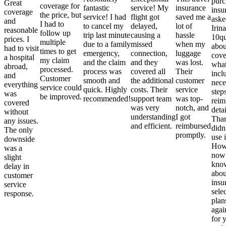
purc
Great
coverage for
fantastic
service! My
insurance
insu
coverage
the price, but
service! I had
flight got
saved me a
aske
and
I had to
to cancel my
delayed,
lot of
Irina
reasonable
follow up
trip last minute
causing a
hassle
10qu
prices. I
multiple
due to a family
missed
when my
abou
had to visit
times to get
emergency,
connection,
luggage
cove
a hospital
my claim
and the claim
and they
was lost.
what
abroad,
processed.
process was
covered all
Their
incl
and
Customer
smooth and
the additional
customer
nece
everything
service could
quick. Highly
costs. Their
service
step
was
be improved.
recommended!
support team
was top-
reim
covered
was very
notch, and
detai
without
understanding
I got
Than
any issues.
and efficient.
reimbursed
didn
The only
promptly.
use i
downside
Howe
was a
now
slight
kno
delay in
abou
customer
insu
service
sele
response.
plan
again
for 