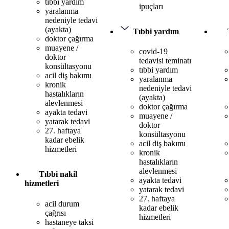
tıbbi yardım
ipuçları
yaralanma
nedeniyle tedavi
(ayakta)
Tıbbi yardım
doktor çağırma
muayene /
covid-19
doktor
tedavisi teminatı
konsültasyonu
tıbbi yardım
acil diş bakımı
yaralanma
kronik
nedeniyle tedavi
hastalıkların
(ayakta)
alevlenmesi
doktor çağırma
ayakta tedavi
muayene /
yatarak tedavi
doktor
27. haftaya
konsültasyonu
kadar ebelik
acil diş bakımı
hizmetleri
kronik
hastalıkların
alevlenmesi
Tıbbi nakil
ayakta tedavi
hizmetleri
yatarak tedavi
27. haftaya
acil durum
kadar ebelik
çağrısı
hizmetleri
hastaneye taksi