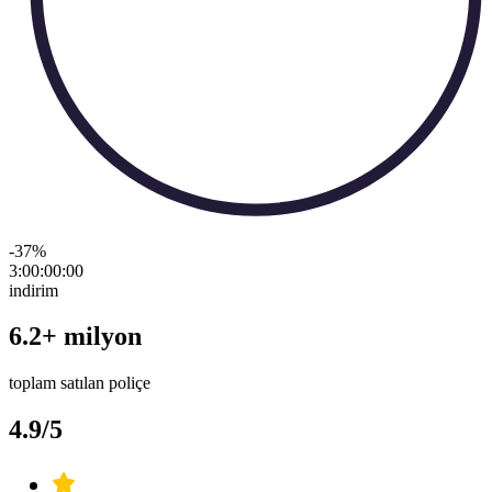
-37
%
3:00:00
:
00
indirim
6.2+ milyon
toplam satılan poliçe
4.9/5