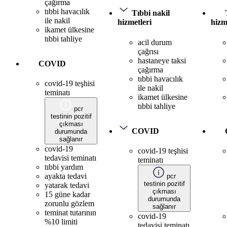
çağırma
tıbbi havacılık
Tıbbi nakil
ile nakil
hizmetleri
hizm
ikamet ülkesine
tıbbi tahliye
acil durum
çağrısı
hastaneye taksi
COVID
çağırma
tıbbi havacılık
covid-19 teşhisi
ile nakil
teminatı
ikamet ülkesine
tıbbi tahliye
pcr
testinin pozitif
çıkması
COVID
durumunda
sağlanır
covid-19
covid-19 teşhisi
tedavisi teminatı
teminatı
tıbbi yardım
ayakta tedavi
pcr
testinin pozitif
yatarak tedavi
çıkması
15 güne kadar
durumunda
zorunlu gözlem
sağlanır
teminat tutarının
covid-19
%10 limiti
tedavisi teminatı