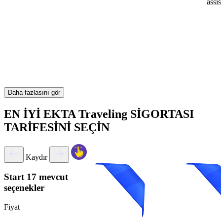
assi
Daha fazlasını gör
EN İYİ EKTA Traveling SİGORTASI
TARİFESİNİ SEÇİN
Kaydır
Start
17 mevcut
seçenekler
Fiyat