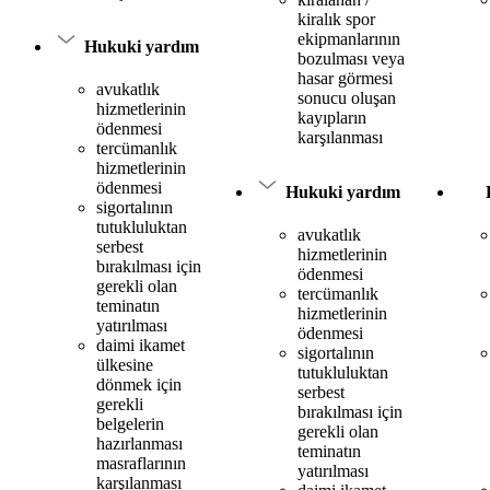
kiralık spor
ekipmanlarının
Hukuki yardım
bozulması veya
hasar görmesi
avukatlık
sonucu oluşan
hizmetlerinin
kayıpların
ödenmesi
karşılanması
tercümanlık
hizmetlerinin
ödenmesi
Hukuki yardım
sigortalının
tutukluluktan
avukatlık
serbest
hizmetlerinin
bırakılması için
ödenmesi
gerekli olan
tercümanlık
teminatın
hizmetlerinin
yatırılması
ödenmesi
daimi ikamet
sigortalının
ülkesine
tutukluluktan
dönmek için
serbest
gerekli
bırakılması için
belgelerin
gerekli olan
hazırlanması
teminatın
masraflarının
yatırılması
karşılanması