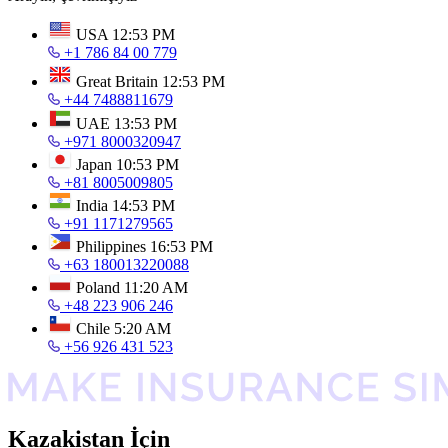
USA
12:53 PM
+1 786 84 00 779
Great Britain
12:53 PM
+44 7488811679
UAE
13:53 PM
+971 8000320947
Japan
10:53 PM
+81 8005009805
India
14:53 PM
+91 1171279565
Philippines
16:53 PM
+63 180013220088
Poland
11:20 AM
+48 223 906 246
Chile
5:20 AM
+56 926 431 523
Kazakistan İçin