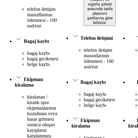
sigorta şirketi
arasında tarife
telefon iletişim
planının
masraflarının
şartlarına göre
ödenmesi - 100
bölünür.
usd/eur
Telefon iletişimi
Bagaj kaybı
telefon iletişim
bagaj kaybı
masraflarının
bagaj gecikmesi
ödenmesi - 100
belge kaybı
usd/eur
Ekipman
Bagaj kaybı
kiralama
bagaj kaybı
kiralanan /
bagaj gecikmesi
kiralık spor
belge kaybı
ekipmanlarının
bozulması veya
hasar görmesi
Ekipman
sonucu oluşan
kiralama
kira
kayıpların
karşılanması
kiralanan /