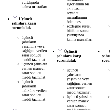
yurtdışında
sigortalının bir
kalma masrafları
akrabasının
seyahat
masraflarının
Üçüncü
ödenmesi
şahıslara karşı
sözleşme süresi
sorumluluk
bittikten sonra
yurtdışında
üçüncü
kalma masrafları
şahısların
yaşamına veya
sağlığına verilen
Üçüncü
zarar sonucu
şahıslara karşı
şahı
maddi tazminat
sorumluluk
soru
üçüncü şahıslara
verilen manevi
üçüncü
zarar sonucu
şahısların
maddi tazminat
yaşamına veya
üçüncü
sağlığına verilen
şahısların
zarar sonucu
mülküne verilen
maddi tazminat
zarar sonucu
üçüncü şahıslara
maddi tazminat
verilen manevi
zarar sonucu
maddi tazminat