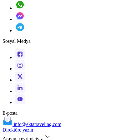
Sosyal Medya
E-posta
info@ektatraveling.com
Direktöre yazın
Arayın, çevrimiçiyiz