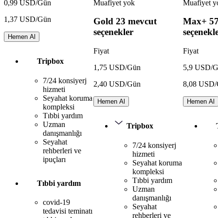
Muafiyet yok
Muafiyet y
0,99 USD/Gün
1,37 USD/Gün
Gold
23 mevcut
Max+
5
seçenekler
seçenekl
Hemen Al
Fiyat
Fiyat
Tripbox
1,75 USD/Gün
5,9 USD/
7/24 konsiyerj
2,40 USD/Gün
8,08 USD
hizmeti
Seyahat koruma
Hemen Al
Hemen Al
kompleksi
Tıbbi yardım
Uzman
Tripbox
danışmanlığı
Seyahat
7/24 konsiyerj
rehberleri ve
hizmeti
ipuçları
Seyahat koruma
kompleksi
Tıbbi yardım
Tıbbi yardım
Uzman
danışmanlığı
covid-19
Seyahat
tedavisi teminatı
rehberleri ve