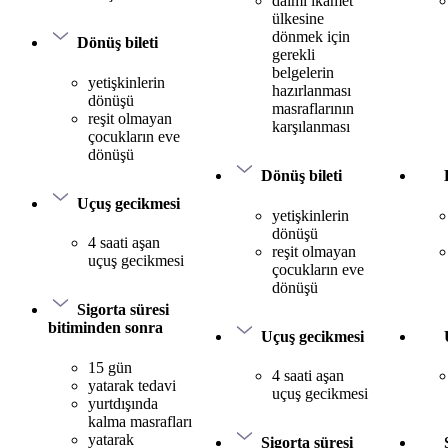
daimi ikamet
ülkesine
dönmek için
Dönüş bileti
gerekli
belgelerin
yetişkinlerin
hazırlanması
dönüşü
masraflarının
reşit olmayan
karşılanması
çocukların eve
dönüşü
Dönüş bileti
Uçuş gecikmesi
yetişkinlerin
dönüşü
4 saati aşan
reşit olmayan
uçuş gecikmesi
çocukların eve
dönüşü
Sigorta süresi
bitiminden sonra
Uçuş gecikmesi
15 gün
4 saati aşan
yatarak tedavi
uçuş gecikmesi
yurtdışında
kalma masrafları
yatarak
Sigorta süresi