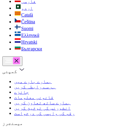
فارسی
اردو
Català
Čeština
Suomi
Ελληνικά
Hrvatski
Български
کمپنی
ہمارے بارے میں
ہم سے رابطہ کریں
جائزے
قانونی معلومات
ہمارے ساتھ تعاون کریں
انشورنس کی توثیق کریں
رقم کی واپسی کی درخواست
میسنجرز