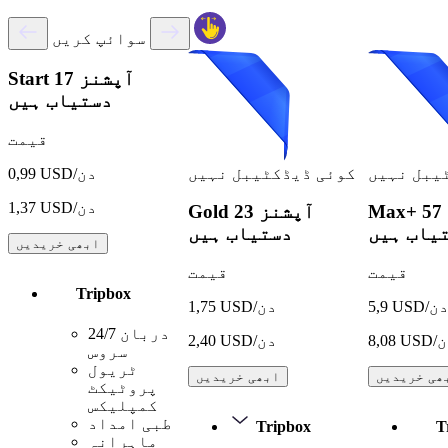
سوائپ کریں
17 آپشنز
Start
دستیاب ہیں
قیمت
یبل نہیں
کوئی ڈیڈکٹیبل نہیں
0,99 USD/دن
1,37 USD/دن
57 آپشنز
Max+
23 آپشنز
Gold
یاب ہیں
دستیاب ہیں
ابھی خریدیں
قیمت
قیمت
Tripbox
5, USD/دن
1,75 USD/دن
24/7 دربان
USD/دن
2,40 USD/دن
سروس
ٹریول
ھی خریدیں
ابھی خریدیں
پروٹیکٹ
کمپلیکس
طبی امداد
Tripbox
T
ماہرانہ