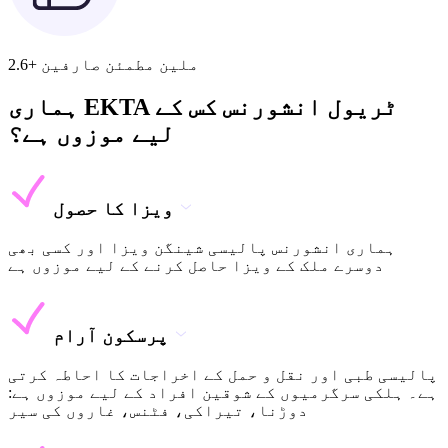
2.6+ ملین مطمئن صارفین
ہماری EKTA ٹریول انشورنس کس کے
لیے موزوں ہے؟
ویزا کا حصول
ہماری انشورنس پالیسی شینگن ویزا اور کسی بھی
دوسرے ملک کے ویزا حاصل کرنے کے لیے موزوں ہے
پرسکون آرام
پالیسی طبی اور نقل و حمل کے اخراجات کا احاطہ کرتی
ہے۔ ہلکی سرگرمیوں کے شوقین افراد کے لیے موزوں ہے:
دوڑنا، تیراکی، فٹنس، غاروں کی سیر