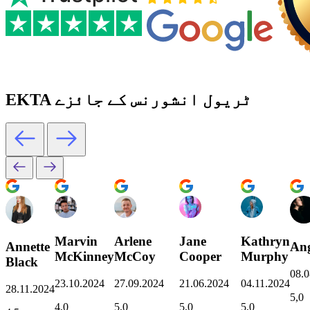
EKTA ٹریول انشورنس کے جائزے
Marvin
Arlene
Jane
Kathryn
Annette
Ang
McKinney
McCoy
Cooper
Murphy
Black
08.0
23.10.2024
27.09.2024
21.06.2024
04.11.2024
28.11.2024
5,0
4,0
5,0
5,0
5,0