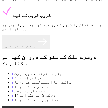
گروپ ٹرپس کے لیے
اپنے خاندان یا گروپ کے ہر فرد کو ایک ہی پالیسی پر
بیمہ کروائیں
مفت قیمت حاصل کریں
دوسرے ملک کے سفر کے دوران کیا ہو
سکتا ہے؟
ہڈی کا ٹوٹنا، موچ، چوٹ
فوڈ پوائزننگ
ڈاکٹر یا ایمبولینس کو بلانا
سامان کا گم ہونا
فلائٹ کی منسوخی
14 دن کی لازمی نگرانی
دستاویزات کا گم ہونا