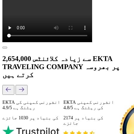
2,654,000 سے زیادہ کلائنٹس EKTA
TRAVELING COMPANY پر بھروسہ
کرتے ہیں
ЕКТА انشورنس کمپنی
ЕКТА انشورنس کمپنی کی
کی ریٹنگ ہے 4.8/5
ریٹنگ ہے 4.9/5
کی بنیاد پر 2174
کی بنیاد پر 1030 جائزے
جائزے