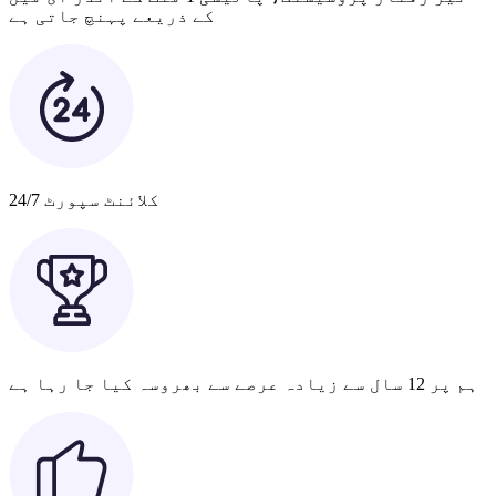
کے ذریعے پہنچ جاتی ہے
کلائنٹ سپورٹ 24/7
ہم پر 12 سال سے زیادہ عرصے سے بھروسہ کیا جا رہا ہے