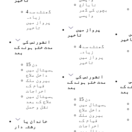
تاخیر
نابالغ
بچوں کی گھر
4 گھنٹے سے
واپسی
زیادہ
پرواز میں
تاخیر
پرواز میں
ں
تاخیر
اخیر
انشورنس کی
4 گھنٹے سے
مدت ختم ہونے کے
زیادہ
بعد
پرواز میں
تاخیر
15 دن
ہسپتال میں
داخل علاج
انشورنس کی
بیرون ملک
ی
مدت ختم ہونے کے
قیام کے
ے کے
بعد
اخراجات
بعد
ہسپتال میں
15 دن
علاج کے بعد
ہسپتال میں
نقل و حمل
داخل علاج
بیرون ملک
قیام کے
خاندان یا
اخراجات
رشتہ دار
ہسپتال میں