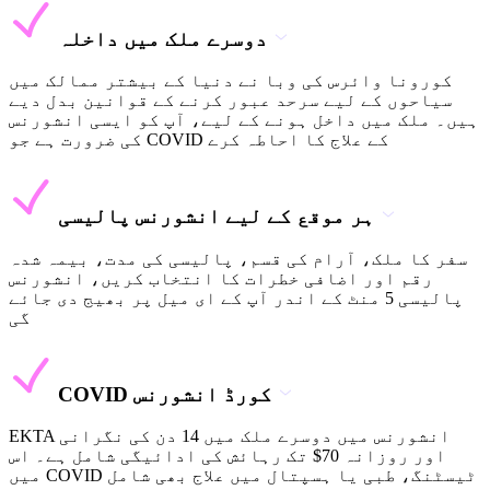
دوسرے ملک میں داخلہ
کورونا وائرس کی وبا نے دنیا کے بیشتر ممالک میں
سیاحوں کے لیے سرحد عبور کرنے کے قوانین بدل دیے
ہیں۔ ملک میں داخل ہونے کے لیے، آپ کو ایسی انشورنس
کی ضرورت ہے جو COVID کے علاج کا احاطہ کرے
ہر موقع کے لیے انشورنس پالیسی
سفر کا ملک، آرام کی قسم، پالیسی کی مدت، بیمہ شدہ
رقم اور اضافی خطرات کا انتخاب کریں، انشورنس
پالیسی 5 منٹ کے اندر آپ کے ای میل پر بھیج دی جائے
گی
COVID کورڈ انشورنس
EKTA انشورنس میں دوسرے ملک میں 14 دن کی نگرانی
اور روزانہ 70$ تک رہائش کی ادائیگی شامل ہے۔ اس
میں COVID ٹیسٹنگ، طبی یا ہسپتال میں علاج بھی شامل