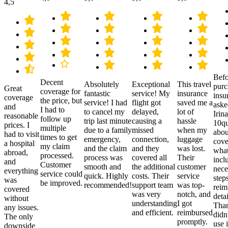
4,5
Befo
Decent
Absolutely
Exceptional
This travel
purc
Great
coverage for
fantastic
service! My
insurance
insu
coverage
the price, but
service! I had
flight got
saved me a
aske
and
I had to
to cancel my
delayed,
lot of
Irina
reasonable
follow up
trip last minute
causing a
hassle
10qu
prices. I
multiple
due to a family
missed
when my
abou
had to visit
times to get
emergency,
connection,
luggage
cove
a hospital
my claim
and the claim
and they
was lost.
what
abroad,
processed.
process was
covered all
Their
incl
and
Customer
smooth and
the additional
customer
nece
everything
service could
quick. Highly
costs. Their
service
step
was
be improved.
recommended!
support team
was top-
reim
covered
was very
notch, and
detai
without
understanding
I got
Than
any issues.
and efficient.
reimbursed
didn
The only
promptly.
use i
downside