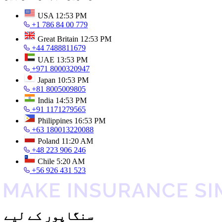
USA
12:53 PM
+1 786 84 00 779
Great Britain
12:53 PM
+44 7488811679
UAE
13:53 PM
+971 8000320947
Japan
10:53 PM
+81 8005009805
India
14:53 PM
+91 1171279565
Philippines
16:53 PM
+63 180013220088
Poland
11:20 AM
+48 223 906 246
Chile
5:20 AM
+56 926 431 523
سنگاپور کے لیے