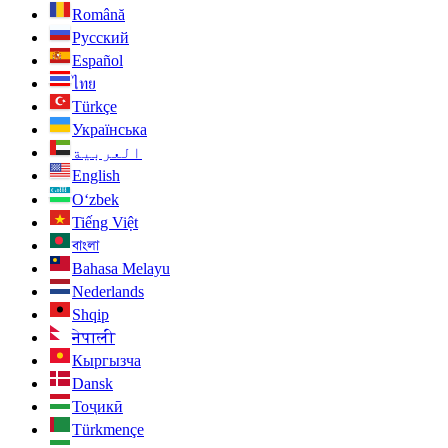
Română
Русский
Español
ไทย
Türkçe
Українська
العربية
English
O‘zbek
Tiếng Việt
বাংলা
Bahasa Melayu
Nederlands
Shqip
नेपाली
Кыргызча
Dansk
Тоҷикӣ
Türkmençe