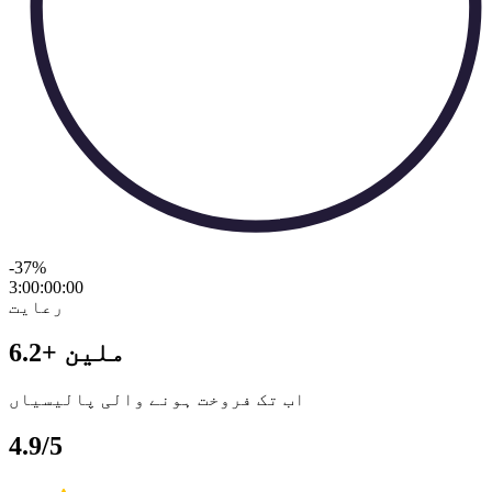
-37
%
3:00:00
:
00
رعایت
6.2+ ملین
اب تک فروخت ہونے والی پالیسیاں
4.9/5