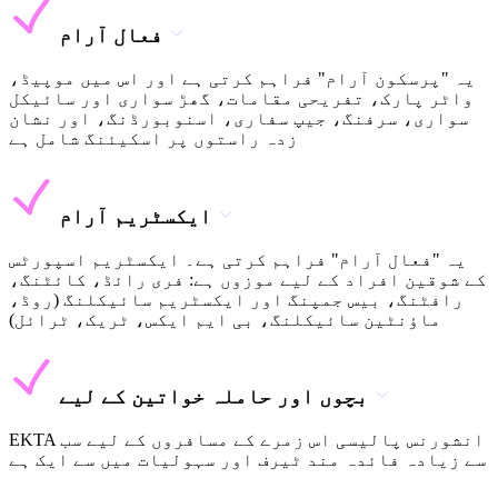
فعال آرام
یہ "پرسکون آرام" فراہم کرتی ہے اور اس میں موپیڈ،
واٹر پارک، تفریحی مقامات، گھڑ سواری اور سائیکل
سواری، سرفنگ، جیپ سفاری، اسنوبورڈنگ، اور نشان
زدہ راستوں پر اسکیئنگ شامل ہے
ایکسٹریم آرام
یہ "فعال آرام" فراہم کرتی ہے۔ ایکسٹریم اسپورٹس
کے شوقین افراد کے لیے موزوں ہے: فری رائڈ، کائٹنگ،
رافٹنگ، بیس جمپنگ اور ایکسٹریم سائیکلنگ (روڈ،
ماؤنٹین سائیکلنگ، بی ایم ایکس، ٹریک، ٹرائل)
بچوں اور حاملہ خواتین کے لیے
EKTA انشورنس پالیسی اس زمرے کے مسافروں کے لیے سب
سے زیادہ فائدہ مند ٹیرف اور سہولیات میں سے ایک ہے