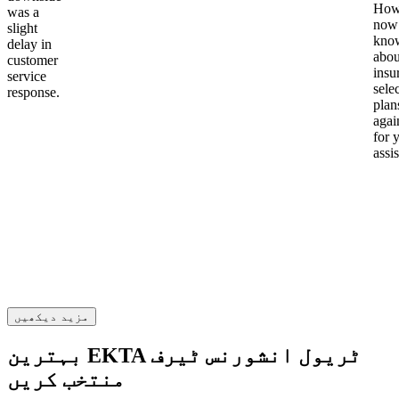
Howe
was a
now
slight
kno
delay in
abou
customer
insu
service
sele
response.
plan
again
for 
assi
مزید دیکھیں
بہترین EKTA ٹریول انشورنس ٹیرف
منتخب کریں