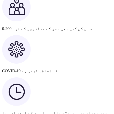
0-200 سال کی کسی بھی عمر کے مسافروں کے لیے
COVID-19 کا احاطہ کرتی ہے
تیز رفتار پروسیسنگ، پالیسی 1 منٹ کے اندر ای میل