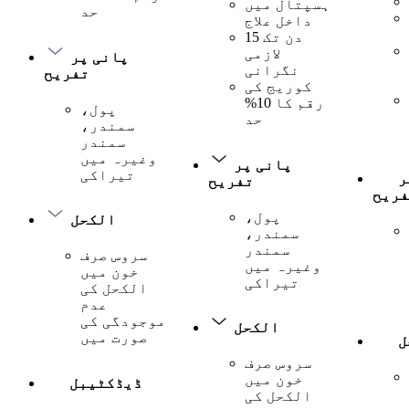
ہسپتال میں
حد
داخل علاج
15 دن تک
لازمی
پانی پر
نگرانی
تفریح
کوریج کی
رقم کا 10%
پول،
حد
سمندر،
سمندر
وغیرہ میں
پانی پر
تیراکی
ر
تفریح
فریح
پول،
الکحل
سمندر،
سمندر
سروس صرف
وغیرہ میں
خون میں
تیراکی
الکحل کی
عدم
موجودگی کی
الکحل
صورت میں
ل
سروس صرف
خون میں
ڈیڈکٹیبل
الکحل کی