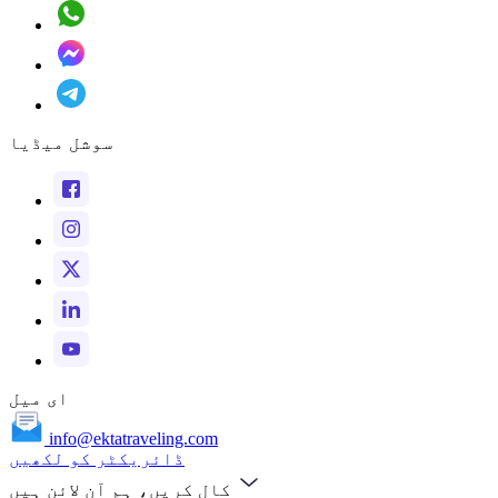
سوشل میڈیا
ای میل
info@ektatraveling.com
ڈائریکٹر کو لکھیں
کال کریں، ہم آن لائن ہیں