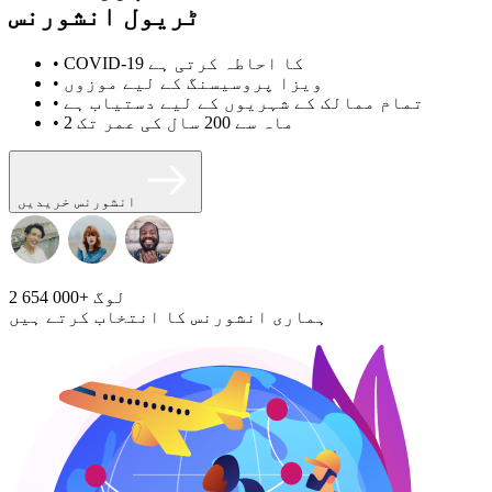
ٹریول انشورنس
• COVID-19 کا احاطہ کرتی ہے
• ویزا پروسیسنگ کے لیے موزوں
• تمام ممالک کے شہریوں کے لیے دستیاب ہے
• 2 ماہ سے 200 سال کی عمر تک
انشورنس خریدیں
لوگ
2 654 000+
ہماری انشورنس کا انتخاب کرتے ہیں