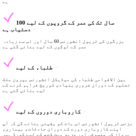
ہے
100 سال تک کی عمر کے گروپوں کے لیے
دستیاب ہے
بزرگوں کی ٹریول انشورنس 60 سال اور اس سے زیادہ
عمر کے لوگوں کے لیے بنائی گئی ہے
طلباء کے لیے
بین الاقوامی طلباء کی میڈیکل انشورنس بیرون ملک
تعلیم کے دوران ضروری بنیادی کوریج فراہم کرنے کے
لیے بنائی گئی ہے
کاروباری دوروں کے لیے
بزنس ٹریول انشورنس اس بات کو یقینی بنائے گی کہ آپ
اپنے کاروباری دورے کے دوران حادثات، بیماری،
پرواز کی منسوخی اور مزید بہت کچھ کے لیے کورڈ ہیں