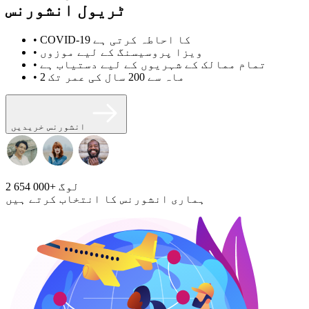
ٹریول انشورنس
• COVID-19 کا احاطہ کرتی ہے
• ویزا پروسیسنگ کے لیے موزوں
• تمام ممالک کے شہریوں کے لیے دستیاب ہے
• 2 ماہ سے 200 سال کی عمر تک
انشورنس خریدیں
لوگ
2 654 000+
ہماری انشورنس کا انتخاب کرتے ہیں