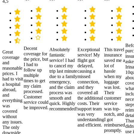
4,5
Befo
Decent
Absolutely
Exceptional
This travel
purc
Great
coverage for
fantastic
service! My
insurance
insu
coverage
the price, but
service! I had
flight got
saved me a
aske
and
I had to
to cancel my
delayed,
lot of
Irina
reasonable
follow up
trip last minute
causing a
hassle
10qu
prices. I
multiple
due to a family
missed
when my
abou
had to visit
times to get
emergency,
connection,
luggage
cove
a hospital
my claim
and the claim
and they
was lost.
what
abroad,
processed.
process was
covered all
Their
incl
and
Customer
smooth and
the additional
customer
nece
everything
service could
quick. Highly
costs. Their
service
step
was
be improved.
recommended!
support team
was top-
reim
covered
was very
notch, and
detai
without
understanding
I got
Than
any issues.
and efficient.
reimbursed
didn
The only
promptly.
use i
downside