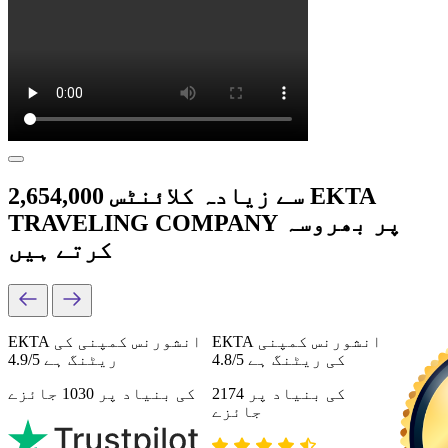
2,654,000 سے زیادہ کلائنٹس EKTA
TRAVELING COMPANY پر بھروسہ
کرتے ہیں
ЕКТА انشورنس کمپنی
ЕКТА انشورنس کمپنی کی
کی ریٹنگ ہے 4.8/5
ریٹنگ ہے 4.9/5
کی بنیاد پر 2174
کی بنیاد پر 1030 جائزے
جائزے