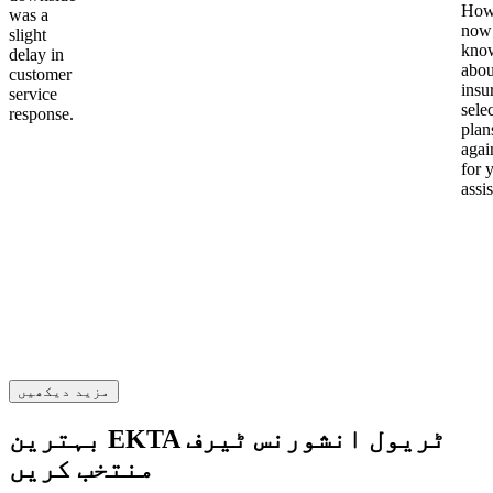
Howe
was a
now
slight
kno
delay in
abou
customer
insu
service
sele
response.
plan
again
for 
assi
مزید دیکھیں
بہترین EKTA ٹریول انشورنس ٹیرف
منتخب کریں