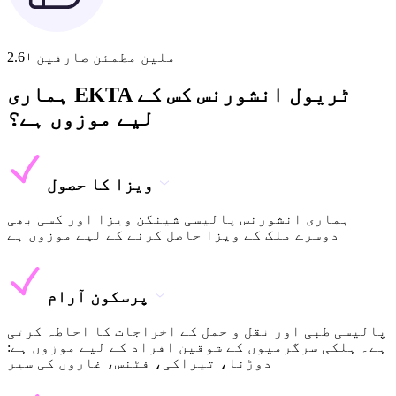
2.6+ ملین مطمئن صارفین
ہماری EKTA ٹریول انشورنس کس کے
لیے موزوں ہے؟
ویزا کا حصول
ہماری انشورنس پالیسی شینگن ویزا اور کسی بھی
دوسرے ملک کے ویزا حاصل کرنے کے لیے موزوں ہے
پرسکون آرام
پالیسی طبی اور نقل و حمل کے اخراجات کا احاطہ کرتی
ہے۔ ہلکی سرگرمیوں کے شوقین افراد کے لیے موزوں ہے:
دوڑنا، تیراکی، فٹنس، غاروں کی سیر