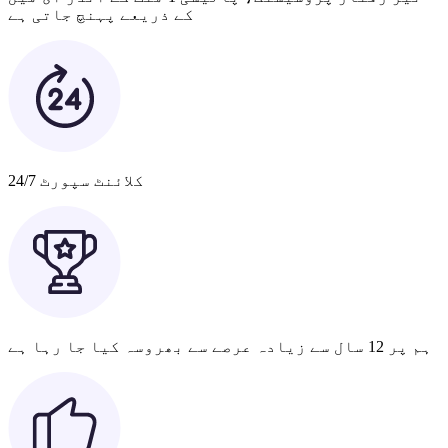
کے ذریعے پہنچ جاتی ہے
کلائنٹ سپورٹ 24/7
ہم پر 12 سال سے زیادہ عرصے سے بھروسہ کیا جا رہا ہے