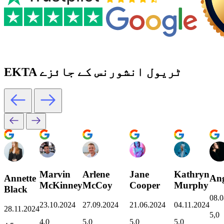
EKTA ٹریول انشورنس کے جائزے
Marvin
Arlene
Jane
Kathryn
Annette
Ang
McKinney
McCoy
Cooper
Murphy
Black
08.0
23.10.2024
27.09.2024
21.06.2024
04.11.2024
28.11.2024
5,0
4,0
5,0
5,0
5,0