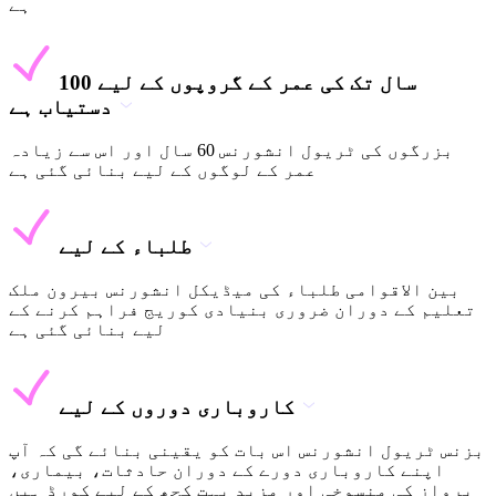
ہے
100 سال تک کی عمر کے گروپوں کے لیے
دستیاب ہے
بزرگوں کی ٹریول انشورنس 60 سال اور اس سے زیادہ
عمر کے لوگوں کے لیے بنائی گئی ہے
طلباء کے لیے
بین الاقوامی طلباء کی میڈیکل انشورنس بیرون ملک
تعلیم کے دوران ضروری بنیادی کوریج فراہم کرنے کے
لیے بنائی گئی ہے
کاروباری دوروں کے لیے
بزنس ٹریول انشورنس اس بات کو یقینی بنائے گی کہ آپ
اپنے کاروباری دورے کے دوران حادثات، بیماری،
پرواز کی منسوخی اور مزید بہت کچھ کے لیے کورڈ ہیں