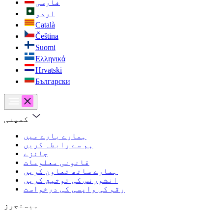
فارسی
اردو
Català
Čeština
Suomi
Ελληνικά
Hrvatski
Български
کمپنی
ہمارے بارے میں
ہم سے رابطہ کریں
جائزے
قانونی معلومات
ہمارے ساتھ تعاون کریں
انشورنس کی توثیق کریں
رقم کی واپسی کی درخواست
میسنجرز