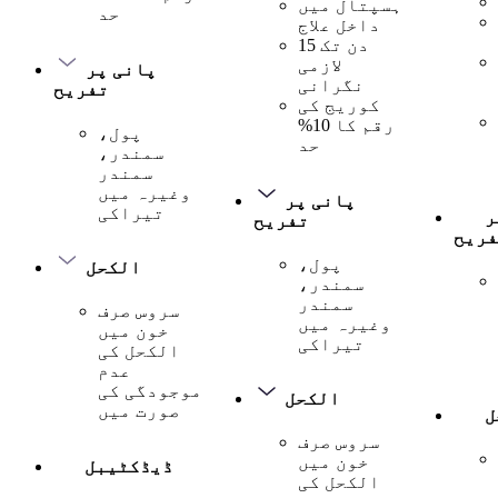
ہسپتال میں
حد
داخل علاج
15 دن تک
لازمی
پانی پر
نگرانی
تفریح
کوریج کی
رقم کا 10%
پول،
حد
سمندر،
سمندر
وغیرہ میں
پانی پر
تیراکی
ر
تفریح
فریح
پول،
الکحل
سمندر،
سمندر
سروس صرف
وغیرہ میں
خون میں
تیراکی
الکحل کی
عدم
موجودگی کی
الکحل
صورت میں
ل
سروس صرف
خون میں
ڈیڈکٹیبل
الکحل کی