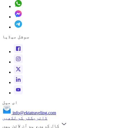
سوشل میڈیا
ای میل
info@ektatraveling.com
ڈائریکٹر کو لکھیں
کال کریں، ہم آن لائن ہیں