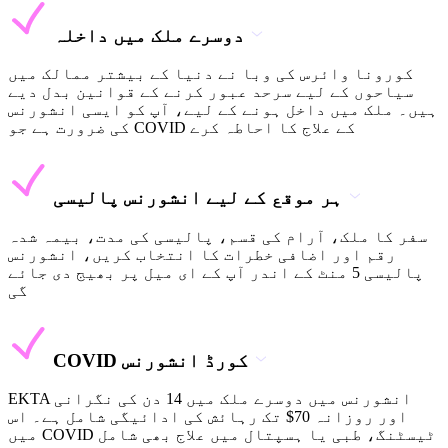
دوسرے ملک میں داخلہ
کورونا وائرس کی وبا نے دنیا کے بیشتر ممالک میں
سیاحوں کے لیے سرحد عبور کرنے کے قوانین بدل دیے
ہیں۔ ملک میں داخل ہونے کے لیے، آپ کو ایسی انشورنس
کی ضرورت ہے جو COVID کے علاج کا احاطہ کرے
ہر موقع کے لیے انشورنس پالیسی
سفر کا ملک، آرام کی قسم، پالیسی کی مدت، بیمہ شدہ
رقم اور اضافی خطرات کا انتخاب کریں، انشورنس
پالیسی 5 منٹ کے اندر آپ کے ای میل پر بھیج دی جائے
گی
COVID کورڈ انشورنس
EKTA انشورنس میں دوسرے ملک میں 14 دن کی نگرانی
اور روزانہ 70$ تک رہائش کی ادائیگی شامل ہے۔ اس
میں COVID ٹیسٹنگ، طبی یا ہسپتال میں علاج بھی شامل