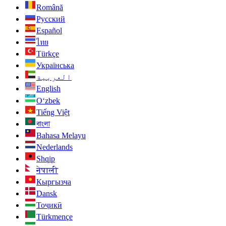
Română
Русский
Español
ไทย
Türkçe
Українська
العربية
English
O‘zbek
Tiếng Việt
বাংলা
Bahasa Melayu
Nederlands
Shqip
नेपाली
Кыргызча
Dansk
Тоҷикӣ
Türkmençe