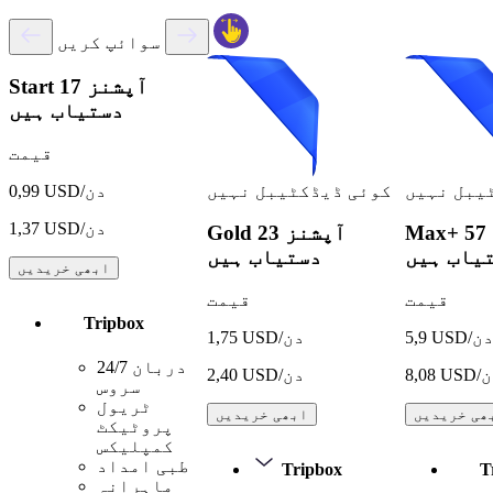
سوائپ کریں
17 آپشنز
Start
دستیاب ہیں
قیمت
یبل نہیں
کوئی ڈیڈکٹیبل نہیں
0,99 USD/دن
1,37 USD/دن
57 آپشنز
Max+
23 آپشنز
Gold
یاب ہیں
دستیاب ہیں
ابھی خریدیں
قیمت
قیمت
Tripbox
5, USD/دن
1,75 USD/دن
24/7 دربان
USD/دن
2,40 USD/دن
سروس
ٹریول
ھی خریدیں
ابھی خریدیں
پروٹیکٹ
کمپلیکس
طبی امداد
Tripbox
T
ماہرانہ