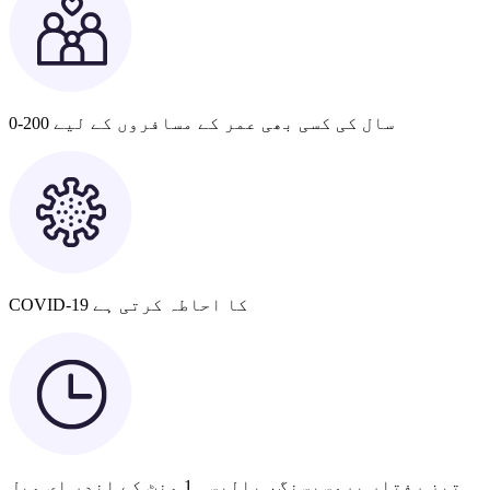
0-200 سال کی کسی بھی عمر کے مسافروں کے لیے
COVID-19 کا احاطہ کرتی ہے
تیز رفتار پروسیسنگ، پالیسی 1 منٹ کے اندر ای میل