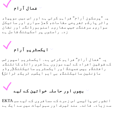
فعال آرام
یہ "پرسکون آرام" فراہم کرتی ہے اور اس میں موپیڈ،
واٹر پارک، تفریحی مقامات، گھڑ سواری اور سائیکل
سواری، سرفنگ، جیپ سفاری، اسنوبورڈنگ، اور نشان
زدہ راستوں پر اسکیئنگ شامل ہے
ایکسٹریم آرام
یہ "فعال آرام" فراہم کرتی ہے۔ ایکسٹریم اسپورٹس
کے شوقین افراد کے لیے موزوں ہے: فری رائڈ، کائٹنگ،
رافٹنگ، بیس جمپنگ اور ایکسٹریم سائیکلنگ (روڈ،
ماؤنٹین سائیکلنگ، بی ایم ایکس، ٹریک، ٹرائل)
بچوں اور حاملہ خواتین کے لیے
EKTA انشورنس پالیسی اس زمرے کے مسافروں کے لیے سب
سے زیادہ فائدہ مند ٹیرف اور سہولیات میں سے ایک ہے