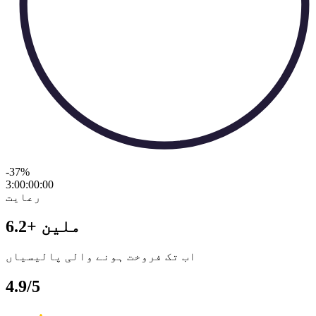
-37
%
3:00:00
:
00
رعایت
6.2+ ملین
اب تک فروخت ہونے والی پالیسیاں
4.9/5