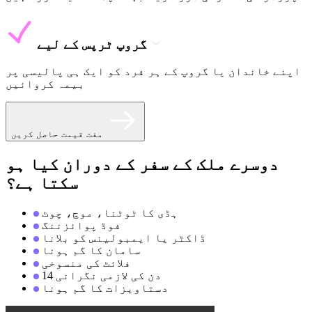
گروپ ٹرپس کے لیے
اپنے خاندان یا گروپ کے ہر فرد کو ایک ہی پالیسی پر
بیمہ کروائیں
مفت قیمت حاصل کریں
دوسرے ملک کے سفر کے دوران کیا ہو
سکتا ہے؟
ہڈی کا ٹوٹنا، موچ، چوٹ
فوڈ پوائزننگ
ڈاکٹر یا ایمبولینس کو بلانا
سامان کا گم ہونا
فلائٹ کی منسوخی
14 دن کی لازمی نگرانی
دستاویزات کا گم ہونا