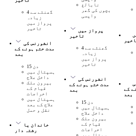
تاخیر
نابالغ
بچوں کی گھر
4 گھنٹے سے
واپسی
زیادہ
پرواز میں
تاخیر
پرواز میں
ں
تاخیر
اخیر
انشورنس کی
4 گھنٹے سے
مدت ختم ہونے کے
زیادہ
بعد
پرواز میں
تاخیر
15 دن
ہسپتال میں
داخل علاج
انشورنس کی
بیرون ملک
ی
مدت ختم ہونے کے
قیام کے
ے کے
بعد
اخراجات
بعد
ہسپتال میں
15 دن
علاج کے بعد
ہسپتال میں
نقل و حمل
داخل علاج
بیرون ملک
قیام کے
خاندان یا
اخراجات
رشتہ دار
ہسپتال میں