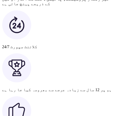
کے ذریعے پہنچ جاتی ہے
کلائنٹ سپورٹ 24/7
ہم پر 12 سال سے زیادہ عرصے سے بھروسہ کیا جا رہا ہے