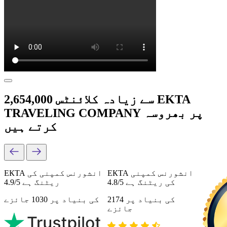
2,654,000 سے زیادہ کلائنٹس EKTA
TRAVELING COMPANY پر بھروسہ
کرتے ہیں
ЕКТА انشورنس کمپنی
ЕКТА انشورنس کمپنی کی
کی ریٹنگ ہے 4.8/5
ریٹنگ ہے 4.9/5
کی بنیاد پر 2174
کی بنیاد پر 1030 جائزے
جائزے