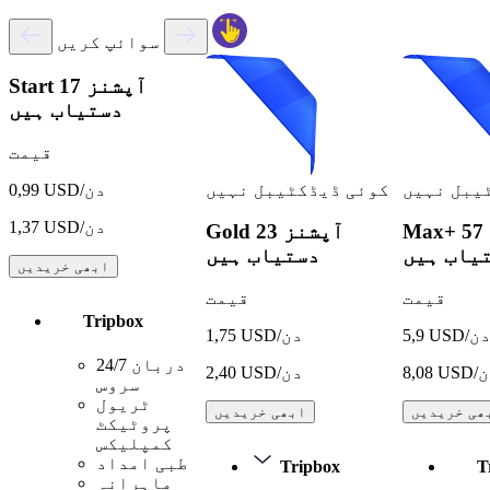
سوائپ کریں
17 آپشنز
Start
دستیاب ہیں
قیمت
یبل نہیں
کوئی ڈیڈکٹیبل نہیں
0,99 USD/دن
1,37 USD/دن
57 آپشنز
Max+
23 آپشنز
Gold
یاب ہیں
دستیاب ہیں
ابھی خریدیں
قیمت
قیمت
Tripbox
5, USD/دن
1,75 USD/دن
24/7 دربان
USD/دن
2,40 USD/دن
سروس
ٹریول
ھی خریدیں
ابھی خریدیں
پروٹیکٹ
کمپلیکس
طبی امداد
Tripbox
T
ماہرانہ