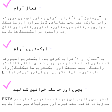
فعال آرام
یہ "پرسکون آرام" فراہم کرتی ہے اور اس میں موپیڈ،
واٹر پارک، تفریحی مقامات، گھڑ سواری اور سائیکل
سواری، سرفنگ، جیپ سفاری، اسنوبورڈنگ، اور نشان
زدہ راستوں پر اسکیئنگ شامل ہے
ایکسٹریم آرام
یہ "فعال آرام" فراہم کرتی ہے۔ ایکسٹریم اسپورٹس
کے شوقین افراد کے لیے موزوں ہے: فری رائڈ، کائٹنگ،
رافٹنگ، بیس جمپنگ اور ایکسٹریم سائیکلنگ (روڈ،
ماؤنٹین سائیکلنگ، بی ایم ایکس، ٹریک، ٹرائل)
بچوں اور حاملہ خواتین کے لیے
EKTA انشورنس پالیسی اس زمرے کے مسافروں کے لیے سب
سے زیادہ فائدہ مند ٹیرف اور سہولیات میں سے ایک ہے