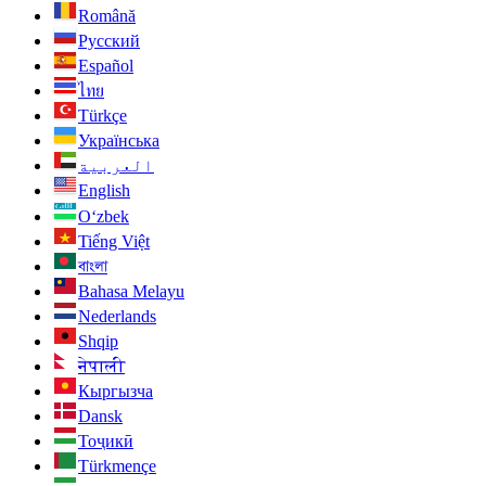
Română
Русский
Español
ไทย
Türkçe
Українська
العربية
English
O‘zbek
Tiếng Việt
বাংলা
Bahasa Melayu
Nederlands
Shqip
नेपाली
Кыргызча
Dansk
Тоҷикӣ
Türkmençe