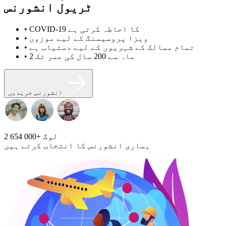
ٹریول انشورنس
• COVID-19 کا احاطہ کرتی ہے
• ویزا پروسیسنگ کے لیے موزوں
• تمام ممالک کے شہریوں کے لیے دستیاب ہے
• 2 ماہ سے 200 سال کی عمر تک
انشورنس خریدیں
لوگ
2 654 000+
ہماری انشورنس کا انتخاب کرتے ہیں