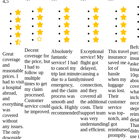
4,5
Befo
Decent
Absolutely
Exceptional
This travel
purc
Great
coverage for
fantastic
service! My
insurance
insu
coverage
the price, but
service! I had
flight got
saved me a
aske
and
I had to
to cancel my
delayed,
lot of
Irina
reasonable
follow up
trip last minute
causing a
hassle
10qu
prices. I
multiple
due to a family
missed
when my
abou
had to visit
times to get
emergency,
connection,
luggage
cove
a hospital
my claim
and the claim
and they
was lost.
what
abroad,
processed.
process was
covered all
Their
incl
and
Customer
smooth and
the additional
customer
nece
everything
service could
quick. Highly
costs. Their
service
step
was
be improved.
recommended!
support team
was top-
reim
covered
was very
notch, and
detai
without
understanding
I got
Than
any issues.
and efficient.
reimbursed
didn
The only
promptly.
use i
downside