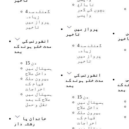
تاخیر
نابالغ
بچوں کی گھر
4 گھنٹے سے
واپسی
زیادہ
پرواز میں
تاخیر
پرواز میں
ں
تاخیر
اخیر
انشورنس کی
4 گھنٹے سے
مدت ختم ہونے کے
زیادہ
بعد
پرواز میں
تاخیر
15 دن
ہسپتال میں
داخل علاج
انشورنس کی
بیرون ملک
ی
مدت ختم ہونے کے
قیام کے
ے کے
بعد
اخراجات
بعد
ہسپتال میں
15 دن
علاج کے بعد
ہسپتال میں
نقل و حمل
داخل علاج
بیرون ملک
قیام کے
خاندان یا
اخراجات
رشتہ دار
ہسپتال میں