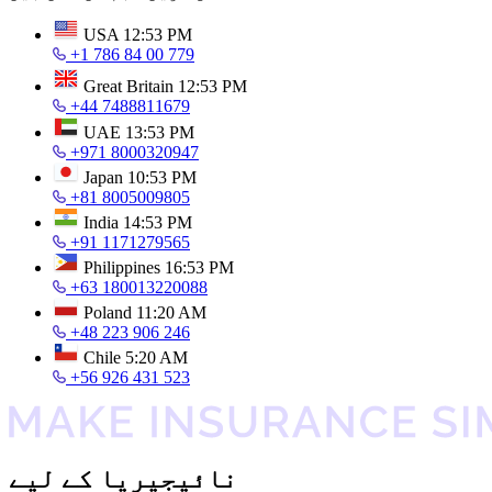
USA
12:53 PM
+1 786 84 00 779
Great Britain
12:53 PM
+44 7488811679
UAE
13:53 PM
+971 8000320947
Japan
10:53 PM
+81 8005009805
India
14:53 PM
+91 1171279565
Philippines
16:53 PM
+63 180013220088
Poland
11:20 AM
+48 223 906 246
Chile
5:20 AM
+56 926 431 523
نائیجیریا کے لیے