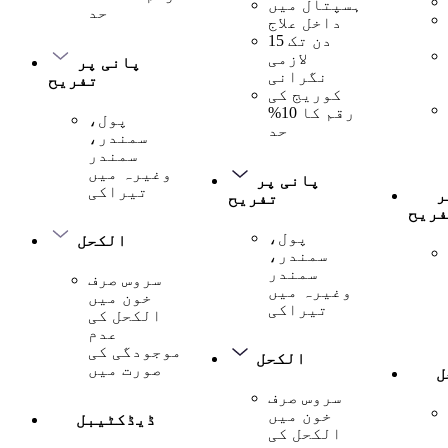
ہسپتال میں
حد
داخل علاج
15 دن تک
لازمی
پانی پر
نگرانی
تفریح
کوریج کی
رقم کا 10%
پول،
حد
سمندر،
سمندر
وغیرہ میں
پانی پر
تیراکی
ر
تفریح
فریح
پول،
الکحل
سمندر،
سمندر
سروس صرف
وغیرہ میں
خون میں
تیراکی
الکحل کی
عدم
موجودگی کی
الکحل
صورت میں
ل
سروس صرف
خون میں
ڈیڈکٹیبل
الکحل کی