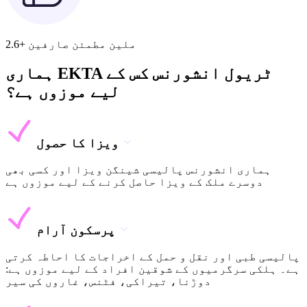
2.6+ ملین مطمئن صارفین
ہماری EKTA ٹریول انشورنس کس کے
لیے موزوں ہے؟
ویزا کا حصول
ہماری انشورنس پالیسی شینگن ویزا اور کسی بھی
دوسرے ملک کے ویزا حاصل کرنے کے لیے موزوں ہے
پرسکون آرام
پالیسی طبی اور نقل و حمل کے اخراجات کا احاطہ کرتی
ہے۔ ہلکی سرگرمیوں کے شوقین افراد کے لیے موزوں ہے:
دوڑنا، تیراکی، فٹنس، غاروں کی سیر