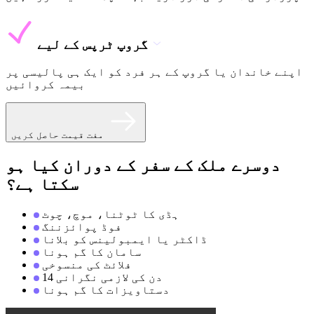
گروپ ٹرپس کے لیے
اپنے خاندان یا گروپ کے ہر فرد کو ایک ہی پالیسی پر
بیمہ کروائیں
مفت قیمت حاصل کریں
دوسرے ملک کے سفر کے دوران کیا ہو
سکتا ہے؟
ہڈی کا ٹوٹنا، موچ، چوٹ
فوڈ پوائزننگ
ڈاکٹر یا ایمبولینس کو بلانا
سامان کا گم ہونا
فلائٹ کی منسوخی
14 دن کی لازمی نگرانی
دستاویزات کا گم ہونا