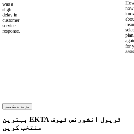
Howe
was a
now
slight
kno
delay in
abou
customer
insu
service
sele
response.
plan
again
for 
assi
مزید دیکھیں
بہترین EKTA ٹریول انشورنس ٹیرف
منتخب کریں