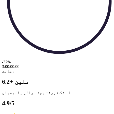
-37
%
3:00:00
:
00
رعایت
6.2+ ملین
اب تک فروخت ہونے والی پالیسیاں
4.9/5