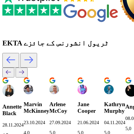
EKTA ٹریول انشورنس کے جائزے
Marvin
Arlene
Jane
Kathryn
Annette
Ang
McKinney
McCoy
Cooper
Murphy
Black
08.0
23.10.2024
27.09.2024
21.06.2024
04.11.2024
28.11.2024
5,0
4,0
5,0
5,0
5,0