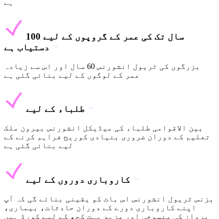
ہے
100 سال تک کی عمر کے گروپوں کے لیے
دستیاب ہے
بزرگوں کی ٹریول انشورنس 60 سال اور اس سے زیادہ
عمر کے لوگوں کے لیے بنائی گئی ہے
طلباء کے لیے
بین الاقوامی طلباء کی میڈیکل انشورنس بیرون ملک
تعلیم کے دوران ضروری بنیادی کوریج فراہم کرنے کے
لیے بنائی گئی ہے
کاروباری دوروں کے لیے
بزنس ٹریول انشورنس اس بات کو یقینی بنائے گی کہ آپ
اپنے کاروباری دورے کے دوران حادثات، بیماری،
پرواز کی منسوخی اور مزید بہت کچھ کے لیے کورڈ ہیں