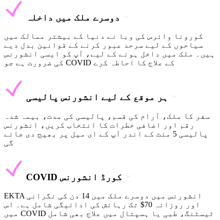
دوسرے ملک میں داخلہ
کورونا وائرس کی وبا نے دنیا کے بیشتر ممالک میں
سیاحوں کے لیے سرحد عبور کرنے کے قوانین بدل دیے
ہیں۔ ملک میں داخل ہونے کے لیے، آپ کو ایسی انشورنس
کی ضرورت ہے جو COVID کے علاج کا احاطہ کرے
ہر موقع کے لیے انشورنس پالیسی
سفر کا ملک، آرام کی قسم، پالیسی کی مدت، بیمہ شدہ
رقم اور اضافی خطرات کا انتخاب کریں، انشورنس
پالیسی 5 منٹ کے اندر آپ کے ای میل پر بھیج دی جائے
گی
COVID کورڈ انشورنس
EKTA انشورنس میں دوسرے ملک میں 14 دن کی نگرانی
اور روزانہ 70$ تک رہائش کی ادائیگی شامل ہے۔ اس
میں COVID ٹیسٹنگ، طبی یا ہسپتال میں علاج بھی شامل