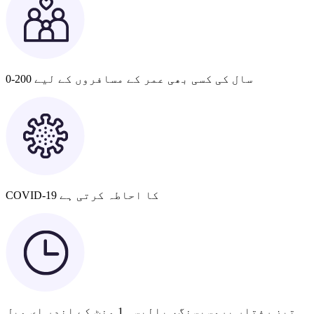
0-200 سال کی کسی بھی عمر کے مسافروں کے لیے
COVID-19 کا احاطہ کرتی ہے
تیز رفتار پروسیسنگ، پالیسی 1 منٹ کے اندر ای میل