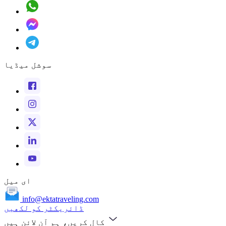
سوشل میڈیا
ای میل
info@ektatraveling.com
ڈائریکٹر کو لکھیں
کال کریں، ہم آن لائن ہیں