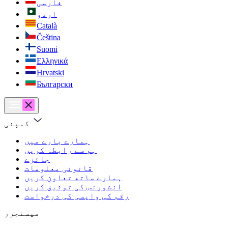
فارسی
اردو
Català
Čeština
Suomi
Ελληνικά
Hrvatski
Български
کمپنی
ہمارے بارے میں
ہم سے رابطہ کریں
جائزے
قانونی معلومات
ہمارے ساتھ تعاون کریں
انشورنس کی توثیق کریں
رقم کی واپسی کی درخواست
میسنجرز