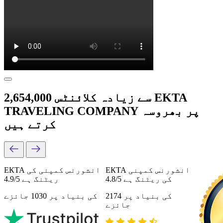
2,654,000 سے زیادہ کلائنٹس EKTA
TRAVELING COMPANY پر بھروسہ
کرتے ہیں
ЕКТА انشورنس کمپنی
ЕКТА انشورنس کمپنی کی
کی ریٹنگ ہے 4.8/5
ریٹنگ ہے 4.9/5
کی بنیاد پر 2174
کی بنیاد پر 1030 جائزے
جائزے