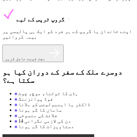
گروپ ٹرپس کے لیے
اپنے خاندان یا گروپ کے ہر فرد کو ایک ہی پالیسی پر
بیمہ کروائیں
مفت قیمت حاصل کریں
دوسرے ملک کے سفر کے دوران کیا ہو
سکتا ہے؟
ہڈی کا ٹوٹنا، موچ، چوٹ
فوڈ پوائزننگ
ڈاکٹر یا ایمبولینس کو بلانا
سامان کا گم ہونا
فلائٹ کی منسوخی
14 دن کی لازمی نگرانی
دستاویزات کا گم ہونا