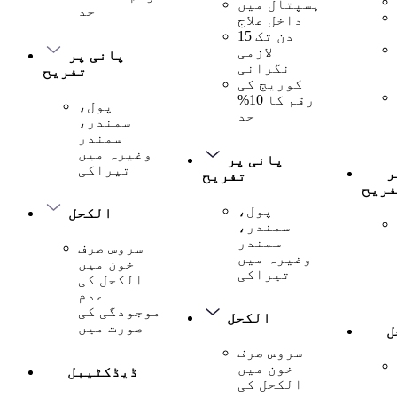
ہسپتال میں
حد
داخل علاج
15 دن تک
لازمی
پانی پر
نگرانی
تفریح
کوریج کی
رقم کا 10%
پول،
حد
سمندر،
سمندر
وغیرہ میں
پانی پر
تیراکی
ر
تفریح
فریح
پول،
الکحل
سمندر،
سمندر
سروس صرف
وغیرہ میں
خون میں
تیراکی
الکحل کی
عدم
موجودگی کی
الکحل
صورت میں
ل
سروس صرف
خون میں
ڈیڈکٹیبل
الکحل کی