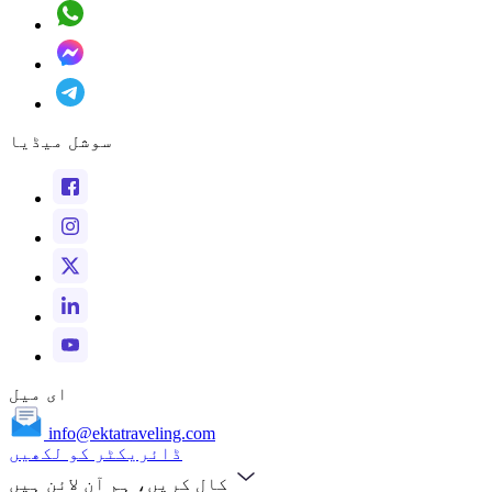
سوشل میڈیا
ای میل
info@ektatraveling.com
ڈائریکٹر کو لکھیں
کال کریں، ہم آن لائن ہیں