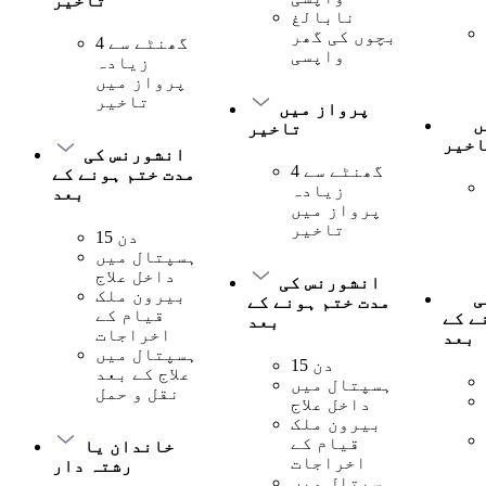
تاخیر
نابالغ
بچوں کی گھر
4 گھنٹے سے
واپسی
زیادہ
پرواز میں
تاخیر
پرواز میں
ں
تاخیر
اخیر
انشورنس کی
4 گھنٹے سے
مدت ختم ہونے کے
زیادہ
بعد
پرواز میں
تاخیر
15 دن
ہسپتال میں
داخل علاج
انشورنس کی
بیرون ملک
ی
مدت ختم ہونے کے
قیام کے
ے کے
بعد
اخراجات
بعد
ہسپتال میں
15 دن
علاج کے بعد
ہسپتال میں
نقل و حمل
داخل علاج
بیرون ملک
قیام کے
خاندان یا
اخراجات
رشتہ دار
ہسپتال میں