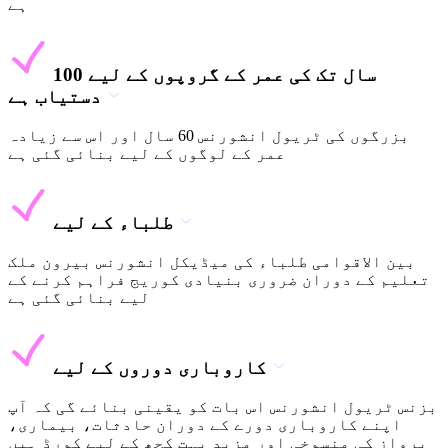
ہے
100 سال تک کی عمر کے گروپوں کے لیے
دستیاب ہے
بزرگوں کی ٹریول انشورنس 60 سال اور اس سے زیادہ
عمر کے لوگوں کے لیے بنائی گئی ہے
طلباء کے لیے
بین الاقوامی طلباء کی میڈیکل انشورنس بیرون ملک
تعلیم کے دوران ضروری بنیادی کوریج فراہم کرنے کے
لیے بنائی گئی ہے
کاروباری دوروں کے لیے
بزنس ٹریول انشورنس اس بات کو یقینی بنائے گی کہ آپ
اپنے کاروباری دورے کے دوران حادثات، بیماری،
پرواز کی منسوخی اور مزید بہت کچھ کے لیے کورڈ ہیں