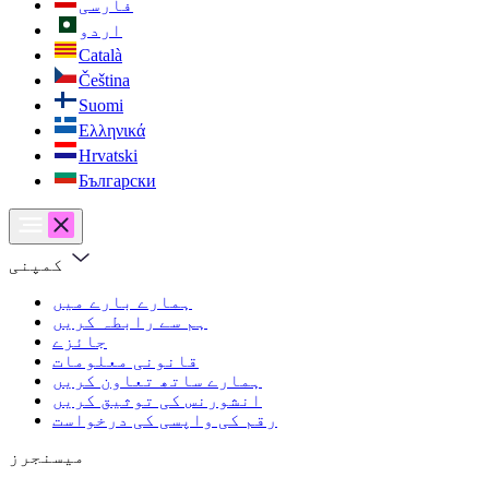
فارسی
اردو
Català
Čeština
Suomi
Ελληνικά
Hrvatski
Български
کمپنی
ہمارے بارے میں
ہم سے رابطہ کریں
جائزے
قانونی معلومات
ہمارے ساتھ تعاون کریں
انشورنس کی توثیق کریں
رقم کی واپسی کی درخواست
میسنجرز