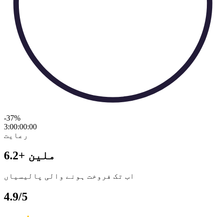
-37
%
3:00:00
:
00
رعایت
6.2+ ملین
اب تک فروخت ہونے والی پالیسیاں
4.9/5