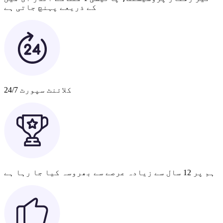
کے ذریعے پہنچ جاتی ہے
کلائنٹ سپورٹ 24/7
ہم پر 12 سال سے زیادہ عرصے سے بھروسہ کیا جا رہا ہے