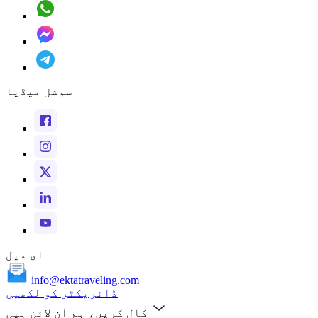
سوشل میڈیا
ای میل
info@ektatraveling.com
ڈائریکٹر کو لکھیں
کال کریں، ہم آن لائن ہیں