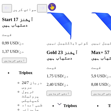
سوائپ کریں
17 آپشنز
Start
دستیاب ہیں
قیمت
یبل نہیں
کوئی ڈیڈکٹیبل نہیں
0,99 USD/دن
1,37 USD/دن
57 آپشنز
Max+
23 آپشنز
Gold
یاب ہیں
دستیاب ہیں
ابھی خریدیں
قیمت
قیمت
Tripbox
5, USD/دن
1,75 USD/دن
24/7 دربان
USD/دن
2,40 USD/دن
سروس
ٹریول
ھی خریدیں
ابھی خریدیں
پروٹیکٹ
کمپلیکس
طبی امداد
Tripbox
T
ماہرانہ