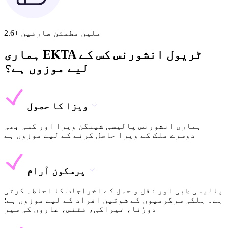
2.6+ ملین مطمئن صارفین
ہماری EKTA ٹریول انشورنس کس کے
لیے موزوں ہے؟
ویزا کا حصول
ہماری انشورنس پالیسی شینگن ویزا اور کسی بھی
دوسرے ملک کے ویزا حاصل کرنے کے لیے موزوں ہے
پرسکون آرام
پالیسی طبی اور نقل و حمل کے اخراجات کا احاطہ کرتی
ہے۔ ہلکی سرگرمیوں کے شوقین افراد کے لیے موزوں ہے:
دوڑنا، تیراکی، فٹنس، غاروں کی سیر