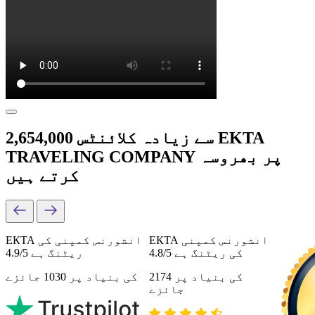
2,654,000 سے زیادہ کلائنٹس EKTA
TRAVELING COMPANY پر بھروسہ
کرتے ہیں
ЕКТА انشورنس کمپنی
ЕКТА انشورنس کمپنی کی
کی ریٹنگ ہے 4.8/5
ریٹنگ ہے 4.9/5
کی بنیاد پر 2174
کی بنیاد پر 1030 جائزے
جائزے