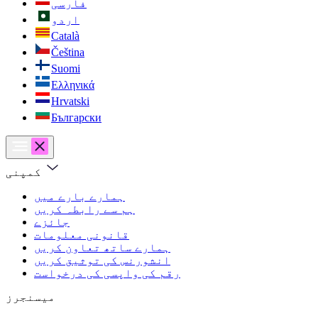
فارسی
اردو
Català
Čeština
Suomi
Ελληνικά
Hrvatski
Български
کمپنی
ہمارے بارے میں
ہم سے رابطہ کریں
جائزے
قانونی معلومات
ہمارے ساتھ تعاون کریں
انشورنس کی توثیق کریں
رقم کی واپسی کی درخواست
میسنجرز