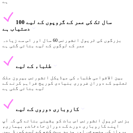
ہے
100 سال تک کی عمر کے گروپوں کے لیے
دستیاب ہے
بزرگوں کی ٹریول انشورنس 60 سال اور اس سے زیادہ
عمر کے لوگوں کے لیے بنائی گئی ہے
طلباء کے لیے
بین الاقوامی طلباء کی میڈیکل انشورنس بیرون ملک
تعلیم کے دوران ضروری بنیادی کوریج فراہم کرنے کے
لیے بنائی گئی ہے
کاروباری دوروں کے لیے
بزنس ٹریول انشورنس اس بات کو یقینی بنائے گی کہ آپ
اپنے کاروباری دورے کے دوران حادثات، بیماری،
پرواز کی منسوخی اور مزید بہت کچھ کے لیے کورڈ ہیں