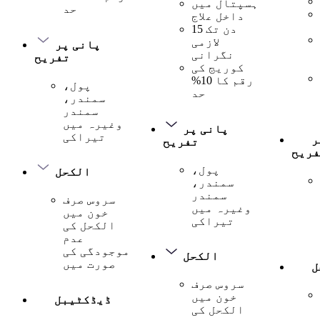
ہسپتال میں
حد
داخل علاج
15 دن تک
لازمی
پانی پر
نگرانی
تفریح
کوریج کی
رقم کا 10%
پول،
حد
سمندر،
سمندر
وغیرہ میں
پانی پر
تیراکی
ر
تفریح
فریح
پول،
الکحل
سمندر،
سمندر
سروس صرف
وغیرہ میں
خون میں
تیراکی
الکحل کی
عدم
موجودگی کی
الکحل
صورت میں
ل
سروس صرف
خون میں
ڈیڈکٹیبل
الکحل کی