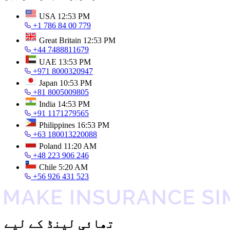
USA
12:53 PM
+1 786 84 00 779
Great Britain
12:53 PM
+44 7488811679
UAE
13:53 PM
+971 8000320947
Japan
10:53 PM
+81 8005009805
India
14:53 PM
+91 1171279565
Philippines
16:53 PM
+63 180013220088
Poland
11:20 AM
+48 223 906 246
Chile
5:20 AM
+56 926 431 523
تھائی لینڈ کے لیے