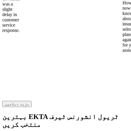
Howe
was a
now
slight
kno
delay in
abou
customer
insu
service
sele
response.
plan
again
for 
assi
مزید دیکھیں
بہترین EKTA ٹریول انشورنس ٹیرف
منتخب کریں