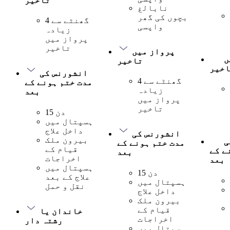
تاخیر
نابالغ
بچوں کی گھر
4 گھنٹے سے
واپسی
زیادہ
پرواز میں
تاخیر
پرواز میں
ں
تاخیر
اخیر
انشورنس کی
4 گھنٹے سے
مدت ختم ہونے کے
زیادہ
بعد
پرواز میں
تاخیر
15 دن
ہسپتال میں
داخل علاج
انشورنس کی
بیرون ملک
ی
مدت ختم ہونے کے
قیام کے
ے کے
بعد
اخراجات
بعد
ہسپتال میں
15 دن
علاج کے بعد
ہسپتال میں
نقل و حمل
داخل علاج
بیرون ملک
قیام کے
خاندان یا
اخراجات
رشتہ دار
ہسپتال میں