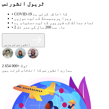
ٹریول انشورنس
• COVID-19 کا احاطہ کرتی ہے
• ویزا پروسیسنگ کے لیے موزوں
• تمام ممالک کے شہریوں کے لیے دستیاب ہے
• 2 ماہ سے 200 سال کی عمر تک
انشورنس خریدیں
لوگ
2 654 000+
ہماری انشورنس کا انتخاب کرتے ہیں