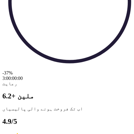
-37
%
3:00:00
:
00
رعایت
6.2+ ملین
اب تک فروخت ہونے والی پالیسیاں
4.9/5