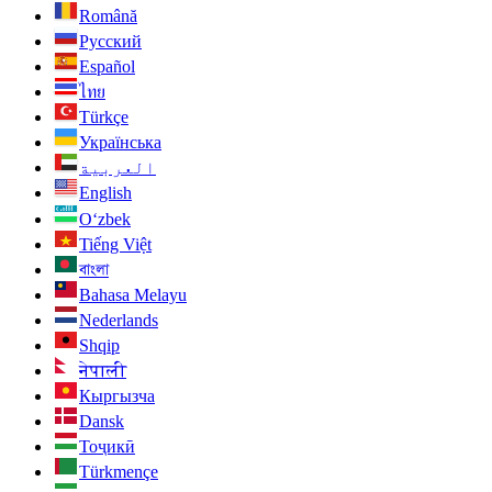
Română
Русский
Español
ไทย
Türkçe
Українська
العربية
English
O‘zbek
Tiếng Việt
বাংলা
Bahasa Melayu
Nederlands
Shqip
नेपाली
Кыргызча
Dansk
Тоҷикӣ
Türkmençe