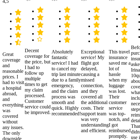
4,5
Befo
Decent
Absolutely
Exceptional
This travel
purc
Great
coverage for
fantastic
service! My
insurance
insu
coverage
the price, but
service! I had
flight got
saved me a
aske
and
I had to
to cancel my
delayed,
lot of
Irina
reasonable
follow up
trip last minute
causing a
hassle
10qu
prices. I
multiple
due to a family
missed
when my
abou
had to visit
times to get
emergency,
connection,
luggage
cove
a hospital
my claim
and the claim
and they
was lost.
what
abroad,
processed.
process was
covered all
Their
incl
and
Customer
smooth and
the additional
customer
nece
everything
service could
quick. Highly
costs. Their
service
step
was
be improved.
recommended!
support team
was top-
reim
covered
was very
notch, and
detai
without
understanding
I got
Than
any issues.
and efficient.
reimbursed
didn
The only
promptly.
use i
downside