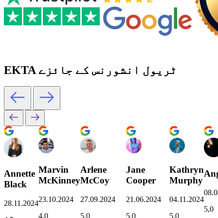
EKTA ٹریول انشورنس کے جائزے
Marvin
Arlene
Jane
Kathryn
Annette
Ang
McKinney
McCoy
Cooper
Murphy
Black
08.0
23.10.2024
27.09.2024
21.06.2024
04.11.2024
28.11.2024
5,0
4,0
5,0
5,0
5,0