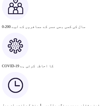
0-200 سال کی کسی بھی عمر کے مسافروں کے لیے
COVID-19 کا احاطہ کرتی ہے
تیز رفتار پروسیسنگ، پالیسی 1 منٹ کے اندر ای میل