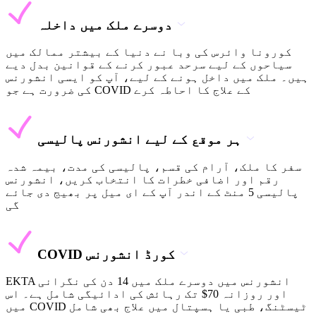
دوسرے ملک میں داخلہ
کورونا وائرس کی وبا نے دنیا کے بیشتر ممالک میں
سیاحوں کے لیے سرحد عبور کرنے کے قوانین بدل دیے
ہیں۔ ملک میں داخل ہونے کے لیے، آپ کو ایسی انشورنس
کی ضرورت ہے جو COVID کے علاج کا احاطہ کرے
ہر موقع کے لیے انشورنس پالیسی
سفر کا ملک، آرام کی قسم، پالیسی کی مدت، بیمہ شدہ
رقم اور اضافی خطرات کا انتخاب کریں، انشورنس
پالیسی 5 منٹ کے اندر آپ کے ای میل پر بھیج دی جائے
گی
COVID کورڈ انشورنس
EKTA انشورنس میں دوسرے ملک میں 14 دن کی نگرانی
اور روزانہ 70$ تک رہائش کی ادائیگی شامل ہے۔ اس
میں COVID ٹیسٹنگ، طبی یا ہسپتال میں علاج بھی شامل