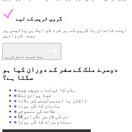
گروپ ٹرپس کے لیے
اپنے خاندان یا گروپ کے ہر فرد کو ایک ہی پالیسی پر
بیمہ کروائیں
مفت قیمت حاصل کریں
دوسرے ملک کے سفر کے دوران کیا ہو
سکتا ہے؟
ہڈی کا ٹوٹنا، موچ، چوٹ
فوڈ پوائزننگ
ڈاکٹر یا ایمبولینس کو بلانا
سامان کا گم ہونا
فلائٹ کی منسوخی
14 دن کی لازمی نگرانی
دستاویزات کا گم ہونا