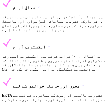
فعال آرام
یہ "پرسکون آرام" فراہم کرتی ہے اور اس میں موپیڈ،
واٹر پارک، تفریحی مقامات، گھڑ سواری اور سائیکل
سواری، سرفنگ، جیپ سفاری، اسنوبورڈنگ، اور نشان
زدہ راستوں پر اسکیئنگ شامل ہے
ایکسٹریم آرام
یہ "فعال آرام" فراہم کرتی ہے۔ ایکسٹریم اسپورٹس
کے شوقین افراد کے لیے موزوں ہے: فری رائڈ، کائٹنگ،
رافٹنگ، بیس جمپنگ اور ایکسٹریم سائیکلنگ (روڈ،
ماؤنٹین سائیکلنگ، بی ایم ایکس، ٹریک، ٹرائل)
بچوں اور حاملہ خواتین کے لیے
EKTA انشورنس پالیسی اس زمرے کے مسافروں کے لیے سب
سے زیادہ فائدہ مند ٹیرف اور سہولیات میں سے ایک ہے