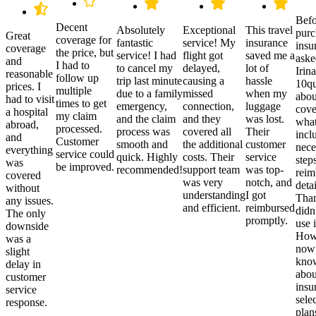
Befo
Decent
Absolutely
Exceptional
This travel
purc
Great
coverage for
fantastic
service! My
insurance
insu
coverage
the price, but
service! I had
flight got
saved me a
aske
and
I had to
to cancel my
delayed,
lot of
Irina
reasonable
follow up
trip last minute
causing a
hassle
10qu
prices. I
multiple
due to a family
missed
when my
abou
had to visit
times to get
emergency,
connection,
luggage
cove
a hospital
my claim
and the claim
and they
was lost.
what
abroad,
processed.
process was
covered all
Their
incl
and
Customer
smooth and
the additional
customer
nece
everything
service could
quick. Highly
costs. Their
service
step
was
be improved.
recommended!
support team
was top-
reim
covered
was very
notch, and
detai
without
understanding
I got
Than
any issues.
and efficient.
reimbursed
didn
The only
promptly.
use i
downside
Howe
was a
now
slight
kno
delay in
abou
customer
insu
service
sele
response.
plan