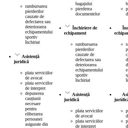
bagajului
b
rambursarea
pierderea
p
pierderilor
documentelor
d
cauzate de
defectarea sau
deteriorarea
Închiriere de
În
echipamentului
echipament
echipa
sportiv
închiriat
rambursarea
r
pierderilor
p
cauzate de
c
Asistență
defectarea sau
d
juridică
deteriorarea
d
echipamentului
e
plata serviciilor
sportiv
s
de avocat
închiriat
î
plata serviciilor
de interpret
depunerea
Asistență
Asi
cauțiunii
juridică
juridic
necesare
pentru
plata serviciilor
p
eliberarea
de avocat
d
persoanei
plata serviciilor
p
asigurate din
de interpret
d