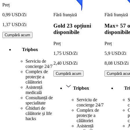
Preț
Fără franșiză
Fără franșiză
0,99 USD/Zi
1,37 USD/Zi
Gold
23 opțiuni
Max+
57 o
disponibile
disponibil
Cumpără acum
Preț
Preț
Tripbox
1,75 USD/Zi
5,9 USD/Zi
Serviciu de
2,40 USD/Zi
8,08 USD/Zi
concierge 24/7
Complex de
Cumpără acum
Cumpără ac
protecție a
călătoriei
Asistență
Tripbox
Tr
medicală
Consultanță de
Serviciu de
S
specialitate
concierge 24/7
c
Ghiduri de
Complex de
C
călătorie și life
protecție a
p
hacks
călătoriei
c
Asistență
A