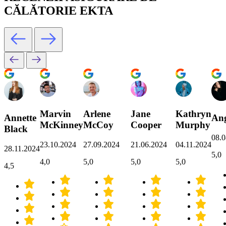
CĂLĂTORIE EKTA
Marvin
Arlene
Jane
Kathryn
Annette
Ang
McKinney
McCoy
Cooper
Murphy
Black
08.0
23.10.2024
27.09.2024
21.06.2024
04.11.2024
28.11.2024
5,0
4,0
5,0
5,0
5,0
4,5