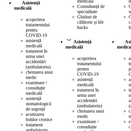
medicală
m
Asistență
Consultanță de
C
medicală
specialitate
s
Ghiduri de
G
acoperirea
călătorie și life
c
tratamentului
hacks
h
pentru
COVID-19
asistență
Asistență
Asi
medicală
medicală
medica
tratament în
urma unei
acoperirea
a
accidentări
tratamentului
t
(ambulatoriu)
pentru
p
chemarea unui
COVID-19
medic
asistență
a
examinare /
medicală
m
consultație
tratament în
t
medicală
urma unei
u
asistență
accidentări
a
stomatologică
(ambulatoriu)
(
de urgență
chemarea unui
c
acutizarea
medic
m
bolilor cronice
examinare /
e
tratament
consultație
c
ambulatoriu