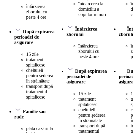
întoarcerea la
î
întârzierea
domiciliu a
d
zborului cu
copiilor minori
c
peste 4 ore
Întârzierea
În
După expirarea
zborului
zborul
perioadei de
asigurare
întârzierea
î
zborului cu
z
15 zile
peste 4 ore
p
tratament
spitalicesc
cheltuieli
După expirarea
Du
pentru șederea
perioadei de
perioa
în străinătate
asigurare
asigur
transport după
tratamentul
15 zile
1
spitalicesc
tratament
t
spitalicesc
s
cheltuieli
c
Familie sau
pentru șederea
p
rude
în străinătate
î
transport după
t
plata cazării la
tratamentul
t