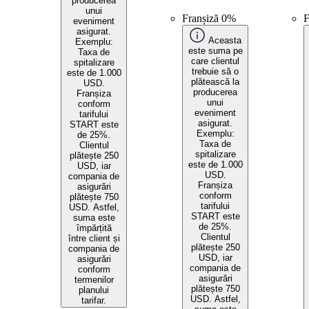
producerea
unui
Franșiză 0%
F
eveniment
asigurat.
Aceasta
Exemplu:
este suma pe
Taxa de
care clientul
spitalizare
trebuie să o
este de 1.000
plătească la
USD.
producerea
Franșiza
unui
conform
eveniment
tarifului
asigurat.
START este
Exemplu:
de 25%.
Taxa de
Clientul
spitalizare
plătește 250
este de 1.000
USD, iar
USD.
compania de
Franșiza
asigurări
conform
plătește 750
tarifului
USD. Astfel,
START este
suma este
de 25%.
împărțită
Clientul
între client și
plătește 250
compania de
USD, iar
asigurări
compania de
conform
asigurări
termenilor
plătește 750
planului
USD. Astfel,
tarifar.