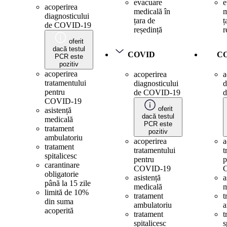
evacuare
e
acoperirea
medicală în
m
diagnosticului
țara de
ț
de COVID-19
reședință
r
oferit
dacă testul
COVID
C
PCR este
pozitiv
acoperirea
acoperirea
a
tratamentului
diagnosticului
d
pentru
de COVID-19
COVID-19
oferit
asistență
dacă testul
medicală
PCR este
tratament
pozitiv
ambulatoriu
acoperirea
a
tratament
tratamentului
t
spitalicesc
pentru
p
carantinare
COVID-19
obligatorie
asistență
a
până la 15 zile
medicală
m
limită de 10%
tratament
t
din suma
ambulatoriu
a
acoperită
tratament
t
spitalicesc
s