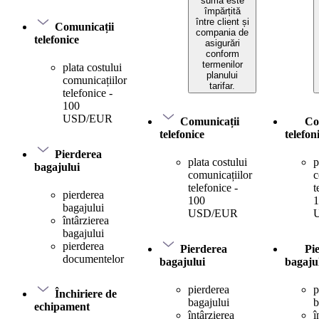
suma este
împărțită
între client și
Comunicații
compania de
telefonice
asigurări
conform
termenilor
plata costului
planului
comunicațiilor
tarifar.
telefonice -
100
USD/EUR
Comunicații
Co
telefonice
telefon
Pierderea
plata costului
p
bagajului
comunicațiilor
c
telefonice -
t
pierderea
100
1
bagajului
USD/EUR
întârzierea
bagajului
pierderea
Pierderea
Pi
documentelor
bagajului
bagaju
pierderea
p
Închiriere de
bagajului
b
echipament
întârzierea
î