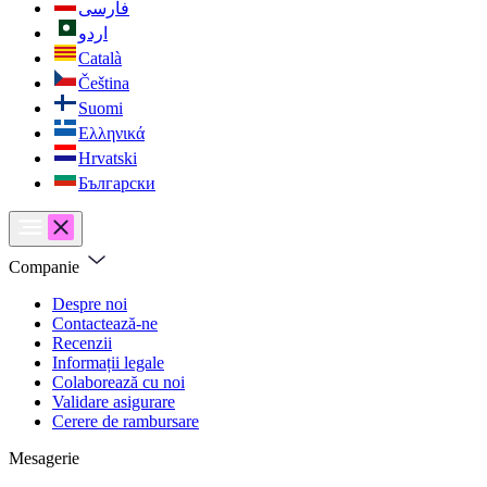
فارسی
اردو
Català
Čeština
Suomi
Ελληνικά
Hrvatski
Български
Companie
Despre noi
Contactează-ne
Recenzii
Informații legale
Colaborează cu noi
Validare asigurare
Cerere de rambursare
Mesagerie