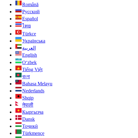
Română
Русский
Español
ไทย
Türkçe
Українська
العربية
English
O‘zbek
Tiếng Việt
বাংলা
Bahasa Melayu
Nederlands
Shqip
नेपाली
Кыргызча
Dansk
Тоҷикӣ
Türkmençe