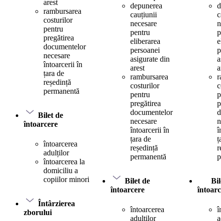
arest
depunerea
d
rambursarea
cauțiunii
c
costurilor
necesare
n
pentru
pentru
p
pregătirea
eliberarea
e
documentelor
persoanei
p
necesare
asigurate din
a
întoarcerii în
arest
a
țara de
rambursarea
r
reședință
costurilor
c
permanentă
pentru
p
pregătirea
p
documentelor
d
Bilet de
necesare
n
întoarcere
întoarcerii în
î
țara de
ț
întoarcerea
reședință
r
adulților
permanentă
p
întoarcerea la
domiciliu a
copiilor minori
Bilet de
Bil
întoarcere
întoar
Întârzierea
întoarcerea
î
zborului
adulților
a