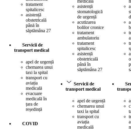
medicală
m
tratament
asistență
a
spitalicesc
stomatologică
s
asistență
de urgență
d
obstetricală
acutizarea
a
până în
bolilor cronice
b
săptămâna 27
tratament
t
ambulatoriu
a
tratament
t
Servicii de
spitalicesc
s
transport medical
asistență
a
obstetricală
o
apel de urgență
până în
p
chemarea unui
săptămâna 27
s
taxi la spital
transport cu
aviația
Servicii de
Ser
medicală
transport medical
transp
evacuare
medicală în
apel de urgență
a
țara de
chemarea unui
c
reședință
taxi la spital
t
transport cu
t
aviația
a
COVID
medicală
m