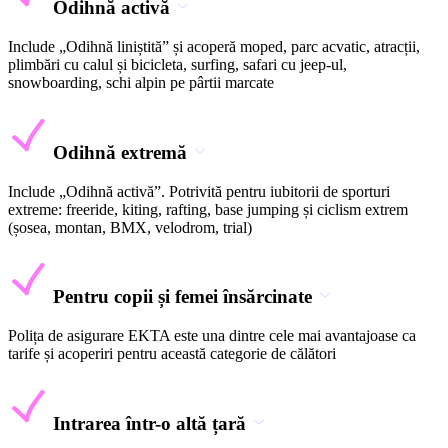
Odihnă activă
Include „Odihnă liniștită” și acoperă moped, parc acvatic, atracții,
plimbări cu calul și bicicleta, surfing, safari cu jeep-ul,
snowboarding, schi alpin pe pârtii marcate
Odihnă extremă
Include „Odihnă activă”. Potrivită pentru iubitorii de sporturi
extreme: freeride, kiting, rafting, base jumping și ciclism extrem
(șosea, montan, BMX, velodrom, trial)
Pentru copii și femei însărcinate
Polița de asigurare EKTA este una dintre cele mai avantajoase ca
tarife și acoperiri pentru această categorie de călători
Intrarea într-o altă țară