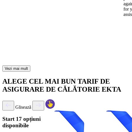
again
for 
assi
Vezi mai mult
ALEGE CEL MAI BUN TARIF DE
ASIGURARE DE CĂLĂTORIE EKTA
Glisează
Start
17 opțiuni
disponibile