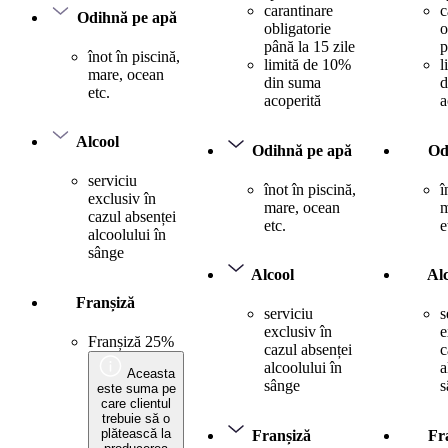
carantinare
c
Odihnă pe apă
obligatorie
o
până la 15 zile
p
înot în piscină,
limită de 10%
l
mare, ocean
din suma
d
etc.
acoperită
a
Alcool
Odihnă pe apă
Od
serviciu
înot în piscină,
î
exclusiv în
mare, ocean
m
cazul absenței
etc.
e
alcoolului în
sânge
Alcool
Al
Franșiză
serviciu
s
exclusiv în
e
Franșiză 25%
cazul absenței
c
alcoolului în
a
Aceasta
sânge
s
este suma pe
care clientul
trebuie să o
plătească la
Franșiză
Fr