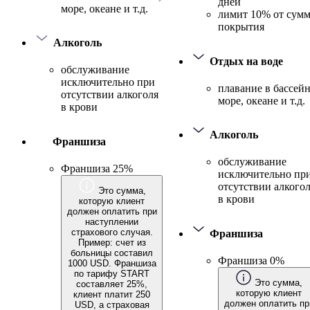
дней
море, океане и т.д.
лимит 10% от сум
покрытия
Алкоголь
Отдых на воде
обслуживание
исключительно при
плавание в бассейн
отсутствии алкоголя
море, океане и т.д.
в крови
Алкоголь
Франшиза
обслуживание
Франшиза 25%
исключительно пр
отсутствии алкого
Это сумма,
в крови
которую клиент
должен оплатить при
наступлении
страхового случая.
Франшиза
Пример: счет из
больницы составил
Франшиза 0%
1000 USD. Франшиза
по тарифу START
Это сумма,
составляет 25%,
которую клиент
клиент платит 250
должен оплатить пр
USD, а страховая