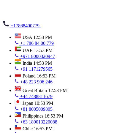
+17868400779
USA
12:53 PM
+1 786 84 00 779
UAE
13:53 PM
+971 8000320947
India
14:53 PM
+91 1171279565
Poland
16:53 PM
+48 223 906 246
Great Britain
12:53 PM
+44 7488811679
Japan
10:53 PM
+81 8005009805
Philippines
16:53 PM
+63 180013220088
Chile
16:53 PM