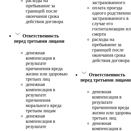
расходы на
застрахованного
пребывание за
оплата проезда
границей после
одного родственни
окончания срока
застрахованного в
действия договора
случае его
госпитализации и
смерти
Ответственность
расходы на
перед третьими лицами
пребывание за
границей после
денежная
окончания срока
компенсация в
действия договора
результате
причинения вреда
жизни или здоровью
Ответственность
третьих лиц
перед третьими лицами
денежная
компенсация в
денежная
результате
компенсация в
причинения
результате
морального вреда
причинения вреда
третьим лицам
жизни или здоров
денежная
третьих лиц
компенсация в
денежная
результате
компенсация в