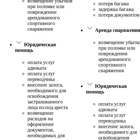
возмещение убытков
потеря багажа
при поломке или
задержка багажа
повреждении
потеря документов
арендованного
спортивного
снаряжения
Аренда снаряжени
возмещение убытк
Юридическая
при поломке или
помощь
повреждении
арендованного
оплата услуг
спортивного
адвоката
снаряжения
оплата услуг
переводчика
внесение залога,
Юридическая
необходимого для
помощь
освобождения
застрахованного
оплата услуг
лица из-под ареста
адвоката
возмещение
оплата услуг
расходов на
переводчика
оформление
внесение залога,
документов,
необходимого для
необходимых для
освобождения