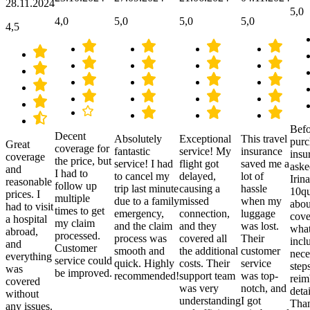
28.11.2024
5,0
4,0
5,0
5,0
5,0
4,5
Befo
Decent
Absolutely
Exceptional
This travel
purc
Great
coverage for
fantastic
service! My
insurance
insu
coverage
the price, but
service! I had
flight got
saved me a
aske
and
I had to
to cancel my
delayed,
lot of
Irina
reasonable
follow up
trip last minute
causing a
hassle
10qu
prices. I
multiple
due to a family
missed
when my
abou
had to visit
times to get
emergency,
connection,
luggage
cove
a hospital
my claim
and the claim
and they
was lost.
what
abroad,
processed.
process was
covered all
Their
incl
and
Customer
smooth and
the additional
customer
nece
everything
service could
quick. Highly
costs. Their
service
step
was
be improved.
recommended!
support team
was top-
reim
covered
was very
notch, and
detai
without
understanding
I got
Than
any issues.