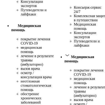
Консультации
экспертов
Консьерж-сервис
Путеводители и
24/7
лайфхаки
Комплексная защи
в путешествии
Медицинская
Медицинская
помощь
помощь
Консультации
экспертов
покрытие лечения
Путеводители и
COVID-19
лайфхаки
медицинская
помощь
лечение в результате
Медицинская
травмы
помощь
(амбулаторно)
вызов врача
покрытие лечения
осмотр /
COVID-19
консультация врача
медицинская
неотложная
помощь
стоматологическая
лечение в результа
помощь
травмы
обострение
(амбулаторно)
хронических
вызов врача
заболеваний
осмотр /