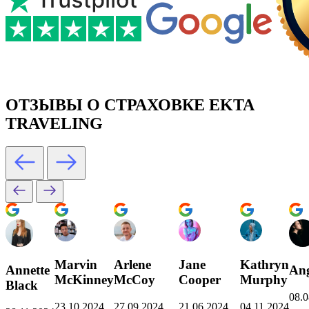
ОТЗЫВЫ О СТРАХОВКЕ EKTA
TRAVELING
Marvin
Arlene
Jane
Kathryn
Annette
Ang
McKinney
McCoy
Cooper
Murphy
Black
08.0
23.10.2024
27.09.2024
21.06.2024
04.11.2024