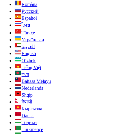
Română
Русский
Español
ไทย
Türkçe
Українська
العربية
English
O‘zbek
Tiếng Việt
বাংলা
Bahasa Melayu
Nederlands
Shqip
नेपाली
Кыргызча
Dansk
Тоҷикӣ
Türkmençe