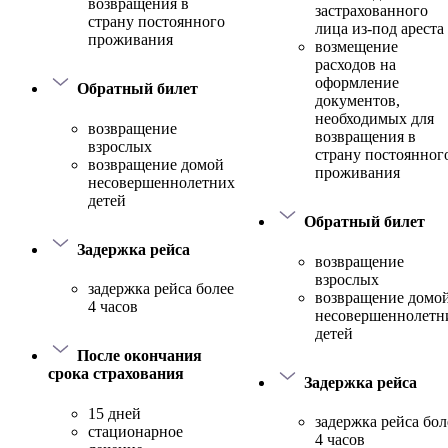
возвращения в
застрахованного
страну постоянного
лица из-под ареста
проживания
возмещение
расходов на
оформление
Обратный билет
документов,
необходимых для
возвращение
возвращения в
взрослых
страну постоянног
возвращение домой
проживания
несовершеннолетних
детей
Обратный билет
Задержка рейса
возвращение
взрослых
задержка рейса более
возвращение домо
4 часов
несовершеннолетн
детей
После окончания
срока страхования
Задержка рейса
15 дней
задержка рейса бол
стационарное
4 часов