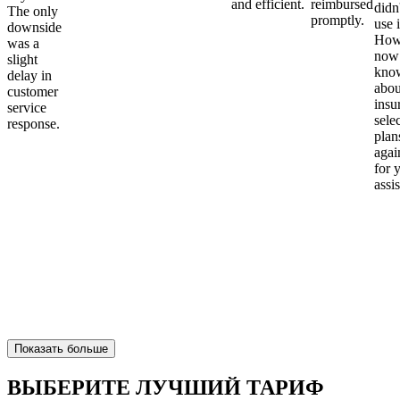
and efficient.
reimbursed
didn
The only
promptly.
use i
downside
Howe
was a
now
slight
kno
delay in
abou
customer
insu
service
sele
response.
plan
again
for 
assi
Показать больше
ВЫБЕРИТЕ ЛУЧШИЙ ТАРИФ