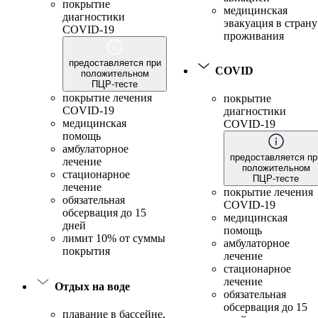
покрытие
медицинская
диагностики
эвакуация в страну
COVID-19
проживания
предоставляется при
COVID
положительном
ПЦР-тесте
покрытие лечения
покрытие
COVID-19
диагностики
медицинская
COVID-19
помощь
амбулаторное
предоставляется пр
лечение
положительном
стационарное
ПЦР-тесте
лечение
покрытие лечения
обязательная
COVID-19
обсервация до 15
медицинская
дней
помощь
лимит 10% от суммы
амбулаторное
покрытия
лечение
стационарное
лечение
Отдых на воде
обязательная
обсервация до 15
плавание в бассейне,