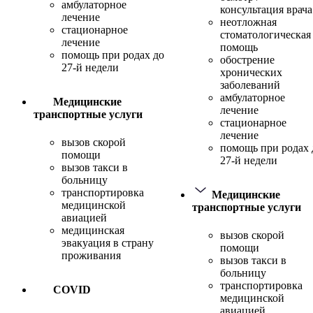
амбулаторное
консультация врача
лечение
неотложная
стационарное
стоматологическая
лечение
помощь
помощь при родах до
обострение
27-й недели
хронических
заболеваний
амбулаторное
Медицинские
лечение
транспортные услуги
стационарное
лечение
вызов скорой
помощь при родах 
помощи
27-й недели
вызов такси в
больницу
транспортировка
Медицинские
медицинской
транспортные услуги
авиацией
медицинская
вызов скорой
эвакуация в страну
помощи
проживания
вызов такси в
больницу
транспортировка
COVID
медицинской
авиацией