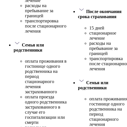
лечение
расходы на
пребывание за
После окончания
границей
срока страхования
транспортировка
после стационарного
15 дней
лечения
стационарное
лечение
расходы на
Семья или
пребывание за
родственники
границей
транспортировка
оплата проживания в
после стационарно
гостинице одного
лечения
родственника на
период
стационарного
Семья или
лечения
родственники
застрахованного
оплата проезда
оплата проживания
одного родственника
гостинице одного
застрахованного в
родственника на
случае его
период
госпитализации или
стационарного
смерти
лечения