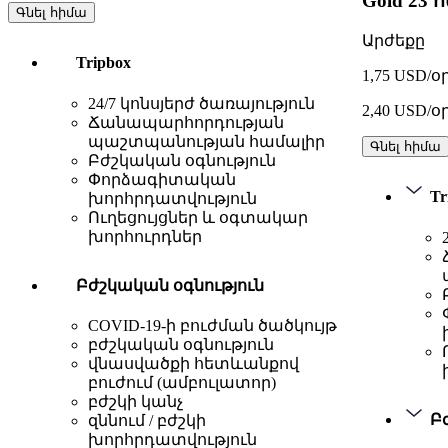
Gold
23 
Գնել հիմա
Արժեքը
Tripbox
1,75 USD/օ
24/7 կոնսյերժ ծառայություն
2,40 USD/օ
Ճանապարհորդության
պաշտպանության համալիր
Գնել հիմա
Բժշկական օգնություն
Փորձագիտական
Tr
խորհրդատվություն
Ուղեցույցներ և օգտակար
խորհուրդներ
Բժշկական օգնություն
COVID-19-ի բուժման ծածկույթ
բժշկական օգնություն
վնասվածքի հետևանքով
բուժում (ամբուլատոր)
բժշկի կանչ
Բ
զննում / բժշկի
խորհրդատվություն