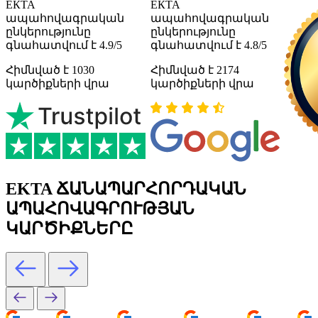
ЕКТА
ЕКТА
ապահովագրական
ապահովագրական
ընկերությունը
ընկերությունը
գնահատվում է 4.9/5
գնահատվում է 4.8/5
Հիմնված է 1030
Հիմնված է 2174
կարծիքների վրա
կարծիքների վրա
EKTA ՃԱՆԱՊԱՐՀՈՐԴԱԿԱՆ
ԱՊԱՀՈՎԱԳՐՈՒԹՅԱՆ
ԿԱՐԾԻՔՆԵՐԸ