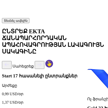
Տեսնել ավելին
ԸՆՏՐԵՔ EKTA
ՃԱՆԱՊԱՐՀՈՐԴԱԿԱՆ
ԱՊԱՀՈՎԱԳՐՈՒԹՅԱՆ ԼԱՎԱԳՈՒՅՆ
ՍԱԿԱԳԻՆԸ
Սահեցրեք
Start
17 հասանելի ընտրանքներ
Արժեքը
0,99 USD/օր
Ոչ ֆրանշ
1,37 USD/օր