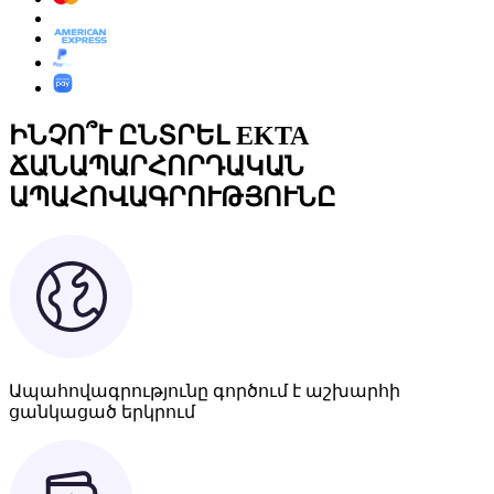
ԻՆՉՈ՞Ւ ԸՆՏՐԵԼ EKTA
ՃԱՆԱՊԱՐՀՈՐԴԱԿԱՆ
ԱՊԱՀՈՎԱԳՐՈՒԹՅՈՒՆԸ
Ապահովագրությունը գործում է աշխարհի
ցանկացած երկրում