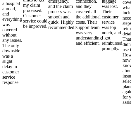
emergency,
connection,
luggage
cove
a hospital
my claim
and the claim
and they
was lost.
what
abroad,
processed.
process was
covered all
Their
incl
and
Customer
smooth and
the additional
customer
nece
everything
service could
quick. Highly
costs. Their
service
step
was
be improved.
recommended!
support team
was top-
reim
covered
was very
notch, and
detai
without
understanding
I got
Than
any issues.
and efficient.
reimbursed
didn
The only
promptly.
use i
downside
Howe
was a
now
slight
kno
delay in
abou
customer
insu
service
sele
response.
plan
again
for 
assi