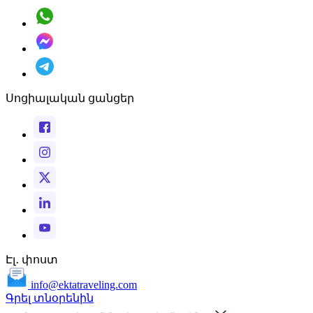
Սոցիալական ցանցեր
Էլ․ փոստ
info@ektatraveling.com
Գրել տնօրենին