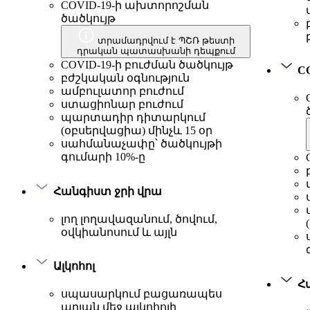
COVID-19-ի ախտորոշման
ծածկույթ
տրամադրվում է ՊՇՌ թեստի
դրական պատասխանի դեպքում
COVID-19-ի բուժման ծածկույթ
C
բժշկական օգնություն
ամբուլատոր բուժում
ստացիոնար բուժում
պարտադիր դիտարկում
(օբսերվացիա) մինչև 15 օր
սահմանաչափը՝ ծածկույթի
գումարի 10%-ը
Հանգիստ ջրի վրա
լող լողավազանում, ծովում,
օվկիանոսում և այլն
Ալկոհոլ
Հ
սպասարկում բացառապես
արյան մեջ ալկոհոլի