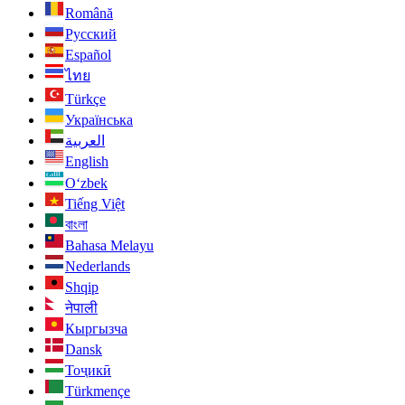
Română
Русский
Español
ไทย
Türkçe
Українська
العربية
English
O‘zbek
Tiếng Việt
বাংলা
Bahasa Melayu
Nederlands
Shqip
नेपाली
Кыргызча
Dansk
Тоҷикӣ
Türkmençe