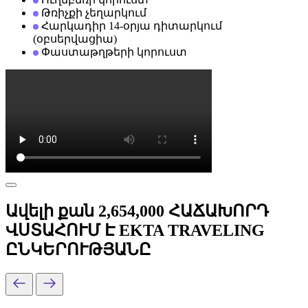
Թռիչքի չեղարկում
Հարկադիր 14-օրյա դիտարկում
(օբսերվացիա)
Փաստաթղթերի կորուստ
Ավելի քան 2,654,000 ՀԱՃԱԽՈՐԴ
ՎՍՏԱՀՈՒՄ Է EKTA TRAVELING
ԸՆԿԵՐՈՒԹՅԱՆԸ