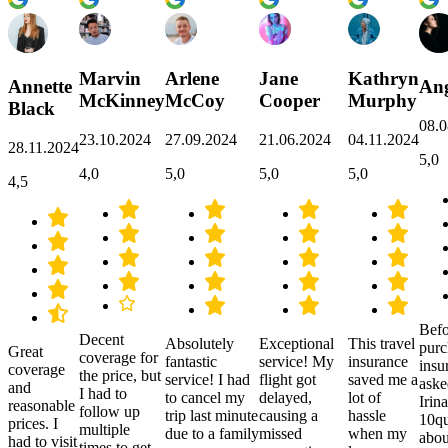
Marvin
Arlene
Jane
Kathryn
Annette
Ang
McKinney
McCoy
Cooper
Murphy
Black
08.0
23.10.2024
27.09.2024
21.06.2024
04.11.2024
28.11.2024
5,0
4,0
5,0
5,0
5,0
4,5
Befo
Decent
Absolutely
Exceptional
This travel
purc
Great
coverage for
fantastic
service! My
insurance
insu
coverage
the price, but
service! I had
flight got
saved me a
aske
and
I had to
to cancel my
delayed,
lot of
Irina
reasonable
follow up
trip last minute
causing a
hassle
10qu
prices. I
multiple
due to a family
missed
when my
abou
had to visit
times to get