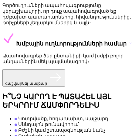
Գործուղումների ապահովագրությունը
կերաշխավորի, որ դուք ապահովագրված եք
դժբախտ պատահարներից, հիվանդություններից,
թռիչքների չեղարկումներից և այլն։
Խմբային ուղևորությունների համար
Ապահովագրեք ձեր ընտանիքի կամ խմբի բոլոր
անդամներին մեկ պայմանագրով։
Հաշվարկել անվճար
Ի՞ՆՉ ԿԱՐՈՂ Է ՊԱՏԱՀԵԼ ԱՅԼ
ԵՐԿՐՈՒՄ ՃԱՄՓՈՐԴԵԼԻՍ
Կոտրվածք, հոդախախտ, սալջարդ
Սննդային թունավորում
Բժշկի կամ շտապօգնության կանչ
Ուղեբեռի կորուստ