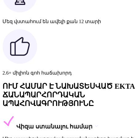
Մեզ վստահում են ավելի քան 12 տարի
2.6+ միլիոն գոհ հաճախորդ
ՈՒՄ ՀԱՄԱՐ Է ՆԱԽԱՏԵՍՎԱԾ EKTA
ՃԱՆԱՊԱՐՀՈՐԴԱԿԱՆ
ԱՊԱՀՈՎԱԳՐՈՒԹՅՈՒՆԸ
Վիզա ստանալու համար