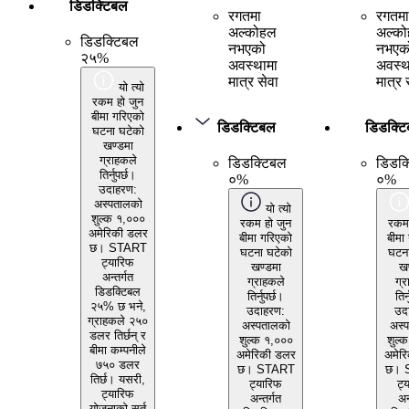
डिडक्टिबल
रगतमा
रगतमा
अल्कोहल
अल्क
डिडक्टिबल
नभएको
नभएक
२५%
अवस्थामा
अवस्थ
मात्र सेवा
मात्र 
यो त्यो
रकम हो जुन
बीमा गरिएको
डिडक्टिबल
डिडक्ट
घटना घटेको
खण्डमा
ग्राहकले
डिडक्टिबल
डिडक्
तिर्नुपर्छ।
०%
०%
उदाहरण:
अस्पतालको
यो त्यो
शुल्क १,०००
रकम हो जुन
रकम 
अमेरिकी डलर
बीमा गरिएको
बीमा
छ। START
घटना घटेको
घटना
ट्यारिफ
खण्डमा
खण
अन्तर्गत
ग्राहकले
ग्र
डिडक्टिबल
तिर्नुपर्छ।
तिर्
२५% छ भने,
उदाहरण:
उद
ग्राहकले २५०
अस्पतालको
अस्
डलर तिर्छन् र
शुल्क १,०००
शुल्
बीमा कम्पनीले
अमेरिकी डलर
अमेर
७५० डलर
छ। START
छ। 
तिर्छ। यसरी,
ट्यारिफ
ट्
ट्यारिफ
अन्तर्गत
अन
योजनाको सर्त