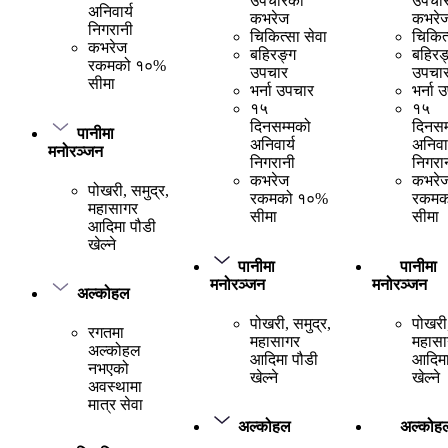
उपचारको
उपचा
अनिवार्य
कभरेज
कभरे
निगरानी
चिकित्सा सेवा
चिकित्
कभरेज
बहिरङ्ग
बहिरङ
रकमको १०%
उपचार
उपचा
सीमा
भर्ना उपचार
भर्ना 
१५
१५
दिनसम्मको
दिनसम
पानीमा
अनिवार्य
अनिवार
मनोरञ्जन
निगरानी
निगरा
कभरेज
कभरे
पोखरी, समुद्र,
रकमको १०%
रकमक
महासागर
सीमा
सीमा
आदिमा पौडी
खेल्ने
पानीमा
पानीमा
मनोरञ्जन
मनोरञ्जन
अल्कोहल
पोखरी, समुद्र,
पोखरी,
रगतमा
महासागर
महासा
अल्कोहल
आदिमा पौडी
आदिमा
नभएको
खेल्ने
खेल्ने
अवस्थामा
मात्र सेवा
अल्कोहल
अल्कोह