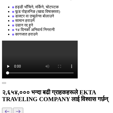
हड्डी भाँचिने, मर्किने, चोटपटक
फूड पोइजनिङ (खाद्य विषाक्तता)
डाक्टर वा एम्बुलेन्स बोलाउने
सामान हराउने
उडान रद्द हुने
१४ दिनको अनिवार्य निगरानी
कागजात हराउने
२,६५४,००० भन्दा बढी ग्राहकहरूले EKTA
TRAVELING COMPANY लाई विश्वास गर्छन्