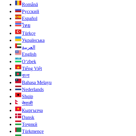
Română
Русский
Español
ไทย
Türkçe
Українська
العربية
English
O‘zbek
Tiếng Việt
বাংলা
Bahasa Melayu
Nederlands
Shqip
नेपाली
Кыргызча
Dansk
Тоҷикӣ
Türkmençe