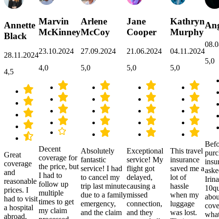
Marvin
Arlene
Jane
Kathryn
Annette
Ang
McKinney
McCoy
Cooper
Murphy
Black
08.0
23.10.2024
27.09.2024
21.06.2024
04.11.2024
28.11.2024
5,0
4,0
5,0
5,0
5,0
4,5
Befo
Decent
Absolutely
Exceptional
This travel
purc
Great
coverage for
fantastic
service! My
insurance
insu
coverage
the price, but
service! I had
flight got
saved me a
aske
and
I had to
to cancel my
delayed,
lot of
Irina
reasonable
follow up
trip last minute
causing a
hassle
10qu
prices. I
multiple
due to a family
missed
when my
abou
had to visit
times to get
emergency,
connection,
luggage
cove
a hospital
my claim
and the claim
and they
was lost.
what
abroad,