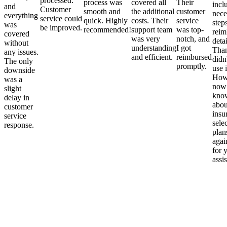
processed.
process was
covered all
Their
incl
and
Customer
smooth and
the additional
customer
nece
everything
service could
quick. Highly
costs. Their
service
step
was
be improved.
recommended!
support team
was top-
reim
covered
was very
notch, and
detai
without
understanding
I got
Than
any issues.
and efficient.
reimbursed
didn
The only
promptly.
use i
downside
Howe
was a
now
slight
kno
delay in
abou
customer
insu
service
sele
response.
plan
again
for 
assi