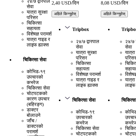
२४/७ द्वारपाल
2,40 USD/दिन
8,08 USD/दिन
सेवा
यात्रा सुरक्षा
अहिले किन्नुहोस्
अहिले किन्नुहोस्
परिसर
चिकित्सा
सहायता
Tripbox
Tripbo
विशेषज्ञ परामर्श
यात्रा गाइड र
२४/७ द्वारपाल
२४/७ द
लाइफ ह्याक्स
सेवा
सेवा
यात्रा सुरक्षा
यात्रा 
परिसर
परिस
चिकित्सा सेवा
चिकित्सा
चिकित
सहायता
सहाय
कोभिड-१९
विशेषज्ञ परामर्श
विशेषज्
उपचारको
यात्रा गाइड र
यात्रा
कभरेज
लाइफ ह्याक्स
लाइफ 
चिकित्सा सेवा
चोटपटकको
कारण उपचार
चिकित्सा सेवा
चिकित्सा
(बहिरङ्ग)
डाक्टर
कोभिड-१९
कोभि
बोलाउने
उपचारको
उपचा
जाँच /
कभरेज
कभरे
डाक्टरको
चिकित्सा सेवा
चिकित्
परामर्श
चोटपटकको
चोटप