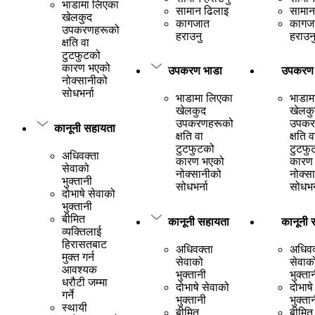
भाडामा लिएका
सामान ढिलाइ
सामान
खेलकुद
कागजात
कागज
उपकरणहरूको
हराउनु
हराउन
क्षति वा
टुटफुटको
कारण भएको
उपकरण भाडा
उपकरण 
नोक्सानीको
सोधभर्ना
भाडामा लिएका
भाडाम
खेलकुद
खेलकु
उपकरणहरूको
उपकर
कानूनी सहायता
क्षति वा
क्षति व
टुटफुटको
टुटफु
अधिवक्ता
कारण भएको
कारण
सेवाको
नोक्सानीको
नोक्स
भुक्तानी
सोधभर्ना
सोधभर्
दोभाषे सेवाको
भुक्तानी
बीमित
कानूनी सहायता
कानूनी 
व्यक्तिलाई
हिरासतबाट
अधिवक्ता
अधिवक
मुक्त गर्न
सेवाको
सेवाक
आवश्यक
भुक्तानी
भुक्ता
धरौटी जम्मा
दोभाषे सेवाको
दोभाषे
गर्ने
भुक्तानी
भुक्ता
स्थायी
बीमित
बीमित