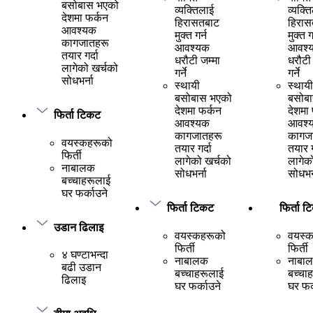
बसोबास भएको
व्यक्तिलाई
व्यक्त
देशमा फर्कन
हिरासतबाट
हिरास
आवश्यक
मुक्त गर्न
मुक्त ग
कागजातहरू
आवश्यक
आवश्
तयार गर्दा
धरौटी जम्मा
धरौटी 
लागेको खर्चको
गर्ने
गर्ने
सोधभर्ना
स्थायी
स्थायी
बसोबास भएको
बसोब
देशमा फर्कन
देशमा
फिर्ता टिकट
आवश्यक
आवश्
कागजातहरू
कागज
वयस्कहरूको
तयार गर्दा
तयार ग
फिर्ती
लागेको खर्चको
लागेक
नाबालक
सोधभर्ना
सोधभर्
बच्चाहरूलाई
घर फर्काउने
फिर्ता टिकट
फिर्ता 
उडान ढिलाइ
वयस्कहरूको
वयस्
फिर्ती
फिर्ती
४ घण्टाभन्दा
नाबालक
नाबा
बढी उडान
बच्चाहरूलाई
बच्चा
ढिलाइ
घर फर्काउने
घर फर्