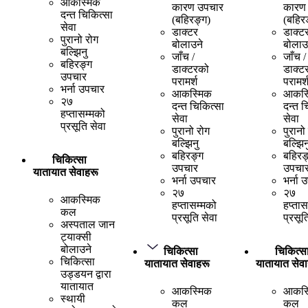
आकस्मिक
कारण उपचार
कारण
दन्त चिकित्सा
(बहिरङ्ग)
(बहिर
सेवा
डाक्टर
डाक्ट
पुरानो रोग
बोलाउने
बोलाउ
बल्झिनु
जाँच /
जाँच /
बहिरङ्ग
डाक्टरको
डाक्ट
उपचार
परामर्श
परामर्
भर्ना उपचार
आकस्मिक
आकस्
२७
दन्त चिकित्सा
दन्त च
हप्तासम्मको
सेवा
सेवा
प्रसूति सेवा
पुरानो रोग
पुरानो
बल्झिनु
बल्झिन
बहिरङ्ग
बहिरङ
चिकित्सा
उपचार
उपचा
यातायात सेवाहरू
भर्ना उपचार
भर्ना 
२७
२७
आकस्मिक
हप्तासम्मको
हप्तास
कल
प्रसूति सेवा
प्रसूत
अस्पताल जान
ट्याक्सी
बोलाउने
चिकित्सा
चिकित्स
चिकित्सा
यातायात सेवाहरू
यातायात सेवा
उड्डयन द्वारा
यातायात
आकस्मिक
आकस्
स्थायी
कल
कल