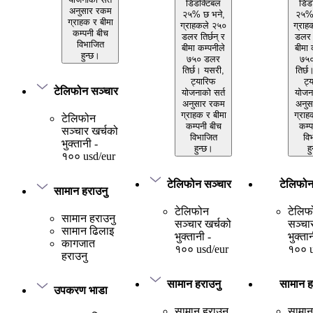
डिडक्टिबल
डिड
अनुसार रकम
२५% छ भने,
२५% 
ग्राहक र बीमा
ग्राहकले २५०
ग्राह
कम्पनी बीच
डलर तिर्छन् र
डलर त
विभाजित
बीमा कम्पनीले
बीमा 
हुन्छ।
७५० डलर
७५
तिर्छ। यसरी,
तिर्छ
ट्यारिफ
ट्
टेलिफोन सञ्चार
योजनाको सर्त
योजना
अनुसार रकम
अनुस
ग्राहक र बीमा
ग्राह
टेलिफोन
कम्पनी बीच
कम्प
सञ्चार खर्चको
विभाजित
वि
भुक्तानी -
हुन्छ।
ह
१०० usd/eur
टेलिफोन सञ्चार
टेलिफोन
सामान हराउनु
टेलिफोन
टेलिफ
सामान हराउनु
सञ्चार खर्चको
सञ्चा
सामान ढिलाइ
भुक्तानी -
भुक्ता
कागजात
१०० usd/eur
१०० u
हराउनु
सामान हराउनु
सामान ह
उपकरण भाडा
सामान हराउनु
सामान