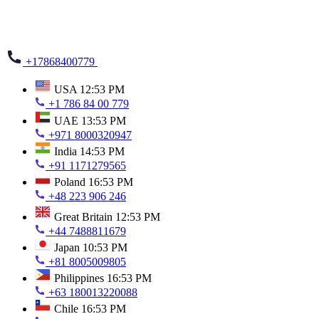
+17868400779
USA
12:53 PM
+1 786 84 00 779
UAE
13:53 PM
+971 8000320947
India
14:53 PM
+91 1171279565
Poland
16:53 PM
+48 223 906 246
Great Britain
12:53 PM
+44 7488811679
Japan
10:53 PM
+81 8005009805
Philippines
16:53 PM
+63 180013220088
Chile
16:53 PM