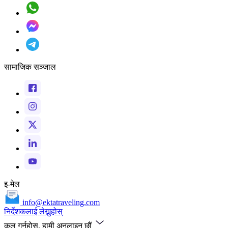
सामाजिक सञ्जाल
इ-मेल
info@ektatraveling.com
निर्देशकलाई लेख्नुहोस्
कल गर्नुहोस्, हामी अनलाइन छौं