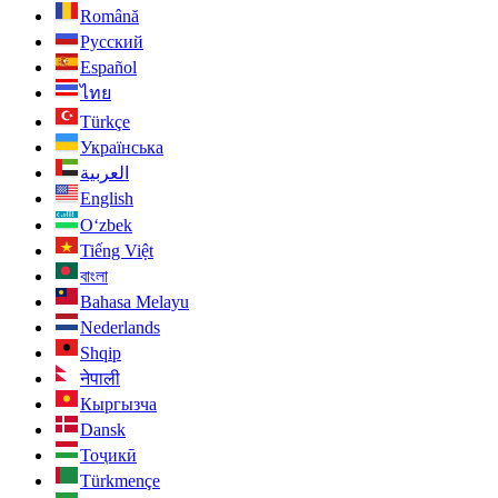
Română
Русский
Español
ไทย
Türkçe
Українська
العربية
English
O‘zbek
Tiếng Việt
বাংলা
Bahasa Melayu
Nederlands
Shqip
नेपाली
Кыргызча
Dansk
Тоҷикӣ
Türkmençe