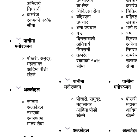
उपचारको
उपचा
अनिवार्य
कभरेज
कभरे
निगरानी
चिकित्सा सेवा
चिकित्
कभरेज
बहिरङ्ग
बहिरङ
रकमको १०%
उपचार
उपचा
सीमा
भर्ना उपचार
भर्ना 
१५
१५
दिनसम्मको
दिनसम
पानीमा
अनिवार्य
अनिवार
मनोरञ्जन
निगरानी
निगरा
कभरेज
कभरे
पोखरी, समुद्र,
रकमको १०%
रकमक
महासागर
सीमा
सीमा
आदिमा पौडी
खेल्ने
पानीमा
पानीमा
मनोरञ्जन
मनोरञ्जन
अल्कोहल
पोखरी, समुद्र,
पोखरी,
रगतमा
महासागर
महासा
अल्कोहल
आदिमा पौडी
आदिमा
नभएको
खेल्ने
खेल्ने
अवस्थामा
मात्र सेवा
अल्कोहल
अल्कोह