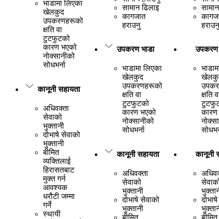
भाडामा लिएका
सामान ढिलाइ
सामान
खेलकुद
कागजात
कागज
उपकरणहरूको
हराउनु
हराउन
क्षति वा
टुटफुटको
कारण भएको
उपकरण भाडा
उपकरण 
नोक्सानीको
सोधभर्ना
भाडामा लिएका
भाडाम
खेलकुद
खेलकु
उपकरणहरूको
उपकर
कानूनी सहायता
क्षति वा
क्षति व
टुटफुटको
टुटफु
अधिवक्ता
कारण भएको
कारण
सेवाको
नोक्सानीको
नोक्स
भुक्तानी
सोधभर्ना
सोधभर्
दोभाषे सेवाको
भुक्तानी
बीमित
कानूनी सहायता
कानूनी 
व्यक्तिलाई
हिरासतबाट
अधिवक्ता
अधिवक
मुक्त गर्न
सेवाको
सेवाक
आवश्यक
भुक्तानी
भुक्ता
धरौटी जम्मा
दोभाषे सेवाको
दोभाषे
गर्ने
भुक्तानी
भुक्ता
स्थायी
बीमित
बीमित