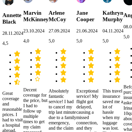
Marvin
Arlene
Jane
Kathryn
Annette
Ang
McKinney
McCoy
Cooper
Murphy
Black
08.0
23.10.2024
27.09.2024
21.06.2024
04.11.2024
28.11.2024
5,0
4,0
5,0
5,0
5,0
4,5
Befo
Decent
Absolutely
Exceptional
This travel
purc
Great
coverage for
fantastic
service! My
insurance
insu
coverage
the price, but
service! I had
flight got
saved me a
aske
and
I had to
to cancel my
delayed,
lot of
Irina
reasonable
follow up
trip last minute
causing a
hassle
10qu
prices. I
multiple
due to a family
missed
when my
abou
had to visit
times to get
emergency,
connection,
luggage
cove
a hospital
my claim
and the claim
and they
was lost.
what
abroad,