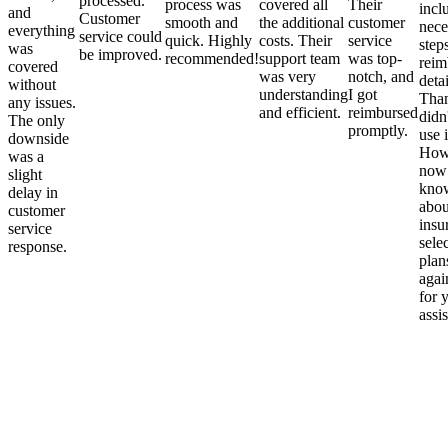
processed.
process was
covered all
Their
incl
and
Customer
smooth and
the additional
customer
nece
everything
service could
quick. Highly
costs. Their
service
step
was
be improved.
recommended!
support team
was top-
reim
covered
was very
notch, and
detai
without
understanding
I got
Than
any issues.
and efficient.
reimbursed
didn
The only
promptly.
use i
downside
Howe
was a
now
slight
kno
delay in
abou
customer
insu
service
sele
response.
plan
again
for 
assi