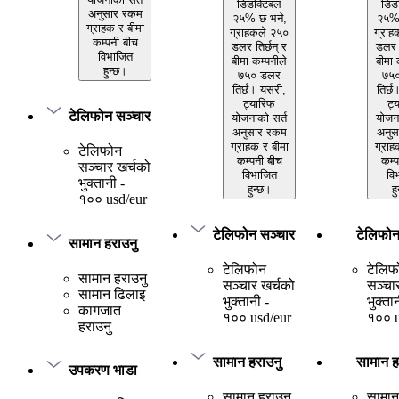
डिडक्टिबल
डिड
अनुसार रकम
२५% छ भने,
२५% 
ग्राहक र बीमा
ग्राहकले २५०
ग्राह
कम्पनी बीच
डलर तिर्छन् र
डलर त
विभाजित
बीमा कम्पनीले
बीमा 
हुन्छ।
७५० डलर
७५
तिर्छ। यसरी,
तिर्छ
ट्यारिफ
ट्
टेलिफोन सञ्चार
योजनाको सर्त
योजना
अनुसार रकम
अनुस
ग्राहक र बीमा
ग्राह
टेलिफोन
कम्पनी बीच
कम्प
सञ्चार खर्चको
विभाजित
वि
भुक्तानी -
हुन्छ।
ह
१०० usd/eur
टेलिफोन सञ्चार
टेलिफोन
सामान हराउनु
टेलिफोन
टेलिफ
सामान हराउनु
सञ्चार खर्चको
सञ्चा
सामान ढिलाइ
भुक्तानी -
भुक्ता
कागजात
१०० usd/eur
१०० u
हराउनु
सामान हराउनु
सामान ह
उपकरण भाडा
सामान हराउनु
सामान