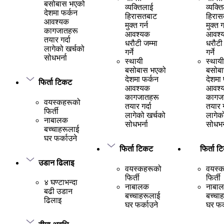
बसोबास भएको
व्यक्तिलाई
व्यक्त
देशमा फर्कन
हिरासतबाट
हिरास
आवश्यक
मुक्त गर्न
मुक्त ग
कागजातहरू
आवश्यक
आवश्
तयार गर्दा
धरौटी जम्मा
धरौटी 
लागेको खर्चको
गर्ने
गर्ने
सोधभर्ना
स्थायी
स्थायी
बसोबास भएको
बसोब
देशमा फर्कन
देशमा
फिर्ता टिकट
आवश्यक
आवश्
कागजातहरू
कागज
वयस्कहरूको
तयार गर्दा
तयार ग
फिर्ती
लागेको खर्चको
लागेक
नाबालक
सोधभर्ना
सोधभर्
बच्चाहरूलाई
घर फर्काउने
फिर्ता टिकट
फिर्ता 
उडान ढिलाइ
वयस्कहरूको
वयस्
फिर्ती
फिर्ती
४ घण्टाभन्दा
नाबालक
नाबा
बढी उडान
बच्चाहरूलाई
बच्चा
ढिलाइ
घर फर्काउने
घर फर्