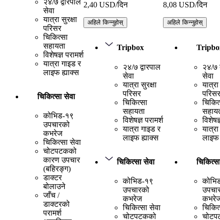
२४/७ द्वारपाल
2,40 USD/दिन
8,08 USD/दिन
सेवा
यात्रा सुरक्षा
अहिले किन्नुहोस्
अहिले किन्नुहोस्
परिसर
चिकित्सा
सहायता
Tripbox
Tripbo
विशेषज्ञ परामर्श
यात्रा गाइड र
२४/७ द्वारपाल
२४/७ द
लाइफ ह्याक्स
सेवा
सेवा
यात्रा सुरक्षा
यात्रा 
परिसर
परिस
चिकित्सा सेवा
चिकित्सा
चिकित
सहायता
सहाय
कोभिड-१९
विशेषज्ञ परामर्श
विशेषज्
उपचारको
यात्रा गाइड र
यात्रा
कभरेज
लाइफ ह्याक्स
लाइफ 
चिकित्सा सेवा
चोटपटकको
कारण उपचार
चिकित्सा सेवा
चिकित्सा
(बहिरङ्ग)
डाक्टर
कोभिड-१९
कोभि
बोलाउने
उपचारको
उपचा
जाँच /
कभरेज
कभरे
डाक्टरको
चिकित्सा सेवा
चिकित्
परामर्श
चोटपटकको
चोटप