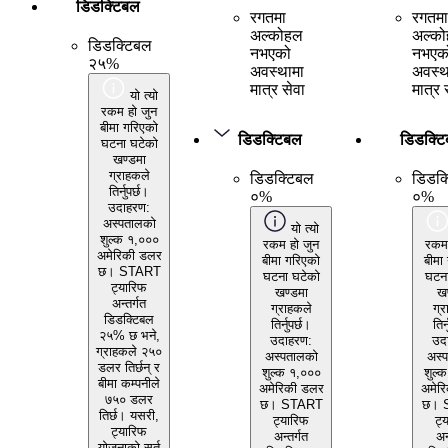
डिडक्टिबल
रगतमा
रगतमा
अल्कोहल
अल्क
डिडक्टिबल
नभएको
नभएक
२५%
अवस्थामा
अवस्थ
मात्र सेवा
मात्र 
यो त्यो
रकम हो जुन
बीमा गरिएको
डिडक्टिबल
डिडक्ट
घटना घटेको
खण्डमा
ग्राहकले
डिडक्टिबल
डिडक्
तिर्नुपर्छ।
०%
०%
उदाहरण:
अस्पतालको
यो त्यो
शुल्क १,०००
रकम हो जुन
रकम 
अमेरिकी डलर
बीमा गरिएको
बीमा
छ। START
घटना घटेको
घटना
ट्यारिफ
खण्डमा
खण
अन्तर्गत
ग्राहकले
ग्र
डिडक्टिबल
तिर्नुपर्छ।
तिर्
२५% छ भने,
उदाहरण:
उद
ग्राहकले २५०
अस्पतालको
अस्
डलर तिर्छन् र
शुल्क १,०००
शुल्
बीमा कम्पनीले
अमेरिकी डलर
अमेर
७५० डलर
छ। START
छ। 
तिर्छ। यसरी,
ट्यारिफ
ट्
ट्यारिफ
अन्तर्गत
अन
योजनाको सर्त