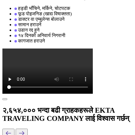
हड्डी भाँचिने, मर्किने, चोटपटक
फूड पोइजनिङ (खाद्य विषाक्तता)
डाक्टर वा एम्बुलेन्स बोलाउने
सामान हराउने
उडान रद्द हुने
१४ दिनको अनिवार्य निगरानी
कागजात हराउने
२,६५४,००० भन्दा बढी ग्राहकहरूले EKTA
TRAVELING COMPANY लाई विश्वास गर्छन्