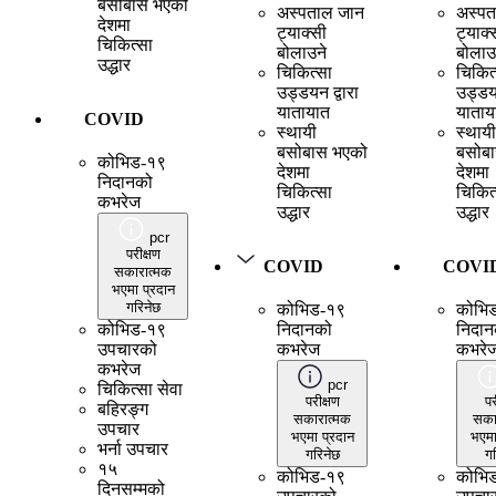
बसोबास भएको
अस्पताल जान
अस्पत
देशमा
ट्याक्सी
ट्याक्
चिकित्सा
बोलाउने
बोलाउ
उद्धार
चिकित्सा
चिकित
उड्डयन द्वारा
उड्डयन
यातायात
याताय
COVID
स्थायी
स्थायी
बसोबास भएको
बसोब
कोभिड-१९
देशमा
देशमा
निदानको
चिकित्सा
चिकित
कभरेज
उद्धार
उद्धार
pcr
परीक्षण
COVID
COVI
सकारात्मक
भएमा प्रदान
गरिनेछ
कोभिड-१९
कोभि
कोभिड-१९
निदानको
निदान
उपचारको
कभरेज
कभरे
कभरेज
pcr
चिकित्सा सेवा
परीक्षण
पर
बहिरङ्ग
सकारात्मक
सका
उपचार
भएमा प्रदान
भएमा
भर्ना उपचार
गरिनेछ
गर
१५
कोभिड-१९
कोभि
दिनसम्मको