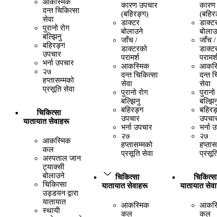
आकस्मिक
कारण उपचार
कारण
दन्त चिकित्सा
(बहिरङ्ग)
(बहिर
सेवा
डाक्टर
डाक्ट
पुरानो रोग
बोलाउने
बोलाउ
बल्झिनु
जाँच /
जाँच /
बहिरङ्ग
डाक्टरको
डाक्ट
उपचार
परामर्श
परामर्
भर्ना उपचार
आकस्मिक
आकस्
२७
दन्त चिकित्सा
दन्त च
हप्तासम्मको
सेवा
सेवा
प्रसूति सेवा
पुरानो रोग
पुरानो
बल्झिनु
बल्झिन
बहिरङ्ग
बहिरङ
चिकित्सा
उपचार
उपचा
यातायात सेवाहरू
भर्ना उपचार
भर्ना 
२७
२७
आकस्मिक
हप्तासम्मको
हप्तास
कल
प्रसूति सेवा
प्रसूत
अस्पताल जान
ट्याक्सी
बोलाउने
चिकित्सा
चिकित्स
चिकित्सा
यातायात सेवाहरू
यातायात सेवा
उड्डयन द्वारा
यातायात
आकस्मिक
आकस्
स्थायी
कल
कल