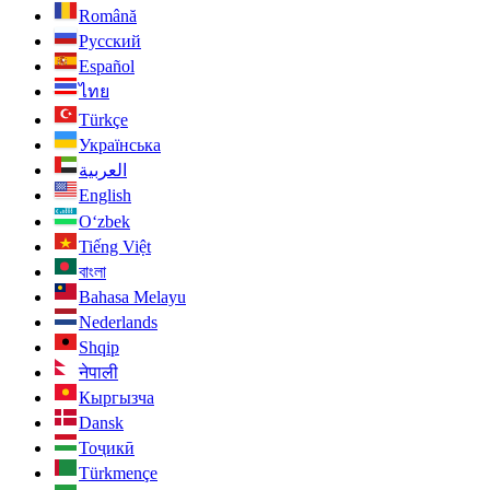
Română
Русский
Español
ไทย
Türkçe
Українська
العربية
English
O‘zbek
Tiếng Việt
বাংলা
Bahasa Melayu
Nederlands
Shqip
नेपाली
Кыргызча
Dansk
Тоҷикӣ
Türkmençe