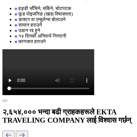
हड्डी भाँचिने, मर्किने, चोटपटक
फूड पोइजनिङ (खाद्य विषाक्तता)
डाक्टर वा एम्बुलेन्स बोलाउने
सामान हराउने
उडान रद्द हुने
१४ दिनको अनिवार्य निगरानी
कागजात हराउने
२,६५४,००० भन्दा बढी ग्राहकहरूले EKTA
TRAVELING COMPANY लाई विश्वास गर्छन्