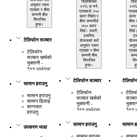
डिडक्टिबल
डिड
अनुसार रकम
२५% छ भने,
२५% 
ग्राहक र बीमा
ग्राहकले २५०
ग्राह
कम्पनी बीच
डलर तिर्छन् र
डलर त
विभाजित
बीमा कम्पनीले
बीमा 
हुन्छ।
७५० डलर
७५
तिर्छ। यसरी,
तिर्छ
ट्यारिफ
ट्
टेलिफोन सञ्चार
योजनाको सर्त
योजना
अनुसार रकम
अनुस
ग्राहक र बीमा
ग्राह
टेलिफोन
कम्पनी बीच
कम्प
सञ्चार खर्चको
विभाजित
वि
भुक्तानी -
हुन्छ।
ह
१०० usd/eur
टेलिफोन सञ्चार
टेलिफोन
सामान हराउनु
टेलिफोन
टेलिफ
सामान हराउनु
सञ्चार खर्चको
सञ्चा
सामान ढिलाइ
भुक्तानी -
भुक्ता
कागजात
१०० usd/eur
१०० u
हराउनु
सामान हराउनु
सामान ह
उपकरण भाडा
सामान हराउनु
सामान