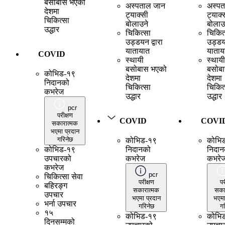
बसोबास भएको
अस्पताल जान
अस्पत
देशमा
ट्याक्सी
ट्याक्
चिकित्सा
बोलाउने
बोलाउ
उद्धार
चिकित्सा
चिकित
उड्डयन द्वारा
उड्डयन
यातायात
याताय
COVID
स्थायी
स्थायी
बसोबास भएको
बसोब
कोभिड-१९
देशमा
देशमा
निदानको
चिकित्सा
चिकित
कभरेज
उद्धार
उद्धार
pcr
परीक्षण
COVID
COVI
सकारात्मक
भएमा प्रदान
गरिनेछ
कोभिड-१९
कोभि
कोभिड-१९
निदानको
निदान
उपचारको
कभरेज
कभरे
कभरेज
pcr
चिकित्सा सेवा
परीक्षण
पर
बहिरङ्ग
सकारात्मक
सका
उपचार
भएमा प्रदान
भएमा
भर्ना उपचार
गरिनेछ
गर
१५
कोभिड-१९
कोभि
दिनसम्मको