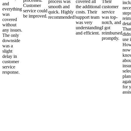
processed.
process was
covered all
Their
incl
and
Customer
smooth and
the additional
customer
nece
everything
service could
quick. Highly
costs. Their
service
step
was
be improved.
recommended!
support team
was top-
reim
covered
was very
notch, and
detai
without
understanding
I got
Than
any issues.
and efficient.
reimbursed
didn
The only
promptly.
use i
downside
Howe
was a
now
slight
kno
delay in
abou
customer
insu
service
sele
response.
plan
again
for 
assi