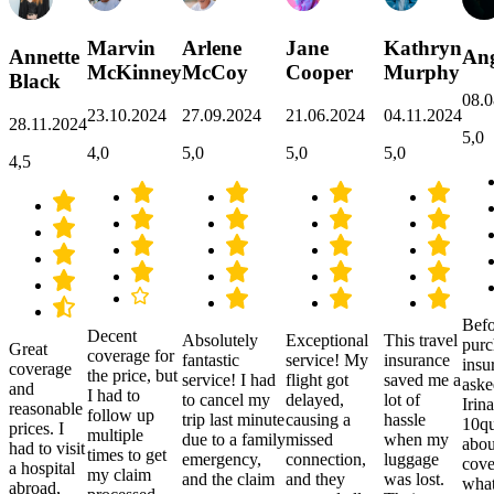
Marvin
Arlene
Jane
Kathryn
Annette
Ang
McKinney
McCoy
Cooper
Murphy
Black
08.0
23.10.2024
27.09.2024
21.06.2024
04.11.2024
28.11.2024
5,0
4,0
5,0
5,0
5,0
4,5
Befo
Decent
Absolutely
Exceptional
This travel
purc
Great
coverage for
fantastic
service! My
insurance
insu
coverage
the price, but
service! I had
flight got
saved me a
aske
and
I had to
to cancel my
delayed,
lot of
Irina
reasonable
follow up
trip last minute
causing a
hassle
10qu
prices. I
multiple
due to a family
missed
when my
abou
had to visit
times to get
emergency,
connection,
luggage
cove
a hospital
my claim
and the claim
and they
was lost.
what
abroad,