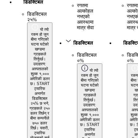
डिडक्टिबल
रगतमा
रगतमा
अल्कोहल
अल्क
डिडक्टिबल
नभएको
नभएक
२५%
अवस्थामा
अवस्थ
मात्र सेवा
मात्र 
यो त्यो
रकम हो जुन
बीमा गरिएको
डिडक्टिबल
डिडक्ट
घटना घटेको
खण्डमा
ग्राहकले
डिडक्टिबल
डिडक्
तिर्नुपर्छ।
०%
०%
उदाहरण:
अस्पतालको
यो त्यो
शुल्क १,०००
रकम हो जुन
रकम 
अमेरिकी डलर
बीमा गरिएको
बीमा
छ। START
घटना घटेको
घटना
ट्यारिफ
खण्डमा
खण
अन्तर्गत
ग्राहकले
ग्र
डिडक्टिबल
तिर्नुपर्छ।
तिर्
२५% छ भने,
उदाहरण:
उद
ग्राहकले २५०
अस्पतालको
अस्
डलर तिर्छन् र
शुल्क १,०००
शुल्
बीमा कम्पनीले
अमेरिकी डलर
अमेर
७५० डलर
छ। START
छ। 
तिर्छ। यसरी,
ट्यारिफ
ट्
ट्यारिफ
अन्तर्गत
अन
योजनाको सर्त