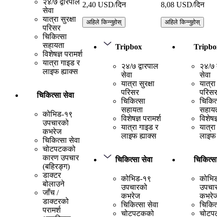
२४/७ द्वारपाल
2,40 USD/दिन
8,08 USD/दिन
सेवा
यात्रा सुरक्षा
अहिले किन्नुहोस्
अहिले किन्नुहोस्
परिसर
चिकित्सा
सहायता
Tripbox
Tripbo
विशेषज्ञ परामर्श
यात्रा गाइड र
२४/७ द्वारपाल
२४/७ द
लाइफ ह्याक्स
सेवा
सेवा
यात्रा सुरक्षा
यात्रा 
परिसर
परिस
चिकित्सा सेवा
चिकित्सा
चिकित
सहायता
सहाय
कोभिड-१९
विशेषज्ञ परामर्श
विशेषज्
उपचारको
यात्रा गाइड र
यात्रा
कभरेज
लाइफ ह्याक्स
लाइफ 
चिकित्सा सेवा
चोटपटकको
कारण उपचार
चिकित्सा सेवा
चिकित्सा
(बहिरङ्ग)
डाक्टर
कोभिड-१९
कोभि
बोलाउने
उपचारको
उपचा
जाँच /
कभरेज
कभरे
डाक्टरको
चिकित्सा सेवा
चिकित्
परामर्श
चोटपटकको
चोटप