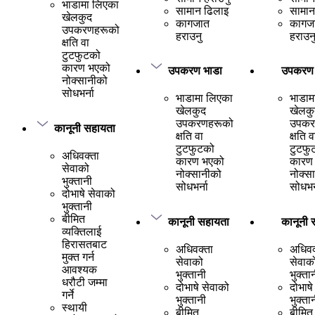
भाडामा लिएका
सामान ढिलाइ
सामान
खेलकुद
कागजात
कागज
उपकरणहरूको
हराउनु
हराउन
क्षति वा
टुटफुटको
कारण भएको
उपकरण भाडा
उपकरण 
नोक्सानीको
सोधभर्ना
भाडामा लिएका
भाडाम
खेलकुद
खेलकु
उपकरणहरूको
उपकर
कानूनी सहायता
क्षति वा
क्षति व
टुटफुटको
टुटफु
अधिवक्ता
कारण भएको
कारण
सेवाको
नोक्सानीको
नोक्स
भुक्तानी
सोधभर्ना
सोधभर्
दोभाषे सेवाको
भुक्तानी
बीमित
कानूनी सहायता
कानूनी 
व्यक्तिलाई
हिरासतबाट
अधिवक्ता
अधिवक
मुक्त गर्न
सेवाको
सेवाक
आवश्यक
भुक्तानी
भुक्ता
धरौटी जम्मा
दोभाषे सेवाको
दोभाषे
गर्ने
भुक्तानी
भुक्ता
स्थायी
बीमित
बीमित