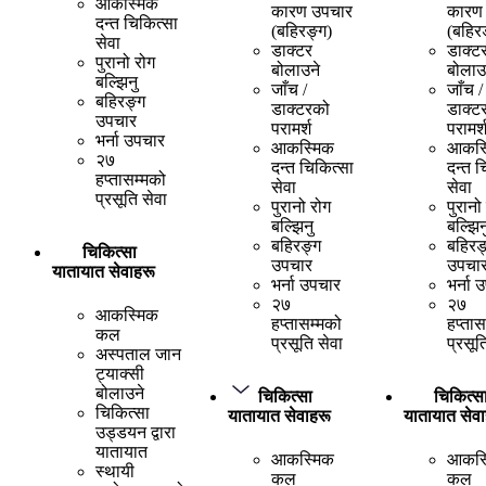
आकस्मिक
कारण उपचार
कारण
दन्त चिकित्सा
(बहिरङ्ग)
(बहिर
सेवा
डाक्टर
डाक्ट
पुरानो रोग
बोलाउने
बोलाउ
बल्झिनु
जाँच /
जाँच /
बहिरङ्ग
डाक्टरको
डाक्ट
उपचार
परामर्श
परामर्
भर्ना उपचार
आकस्मिक
आकस्
२७
दन्त चिकित्सा
दन्त च
हप्तासम्मको
सेवा
सेवा
प्रसूति सेवा
पुरानो रोग
पुरानो
बल्झिनु
बल्झिन
बहिरङ्ग
बहिरङ
चिकित्सा
उपचार
उपचा
यातायात सेवाहरू
भर्ना उपचार
भर्ना 
२७
२७
आकस्मिक
हप्तासम्मको
हप्तास
कल
प्रसूति सेवा
प्रसूत
अस्पताल जान
ट्याक्सी
बोलाउने
चिकित्सा
चिकित्स
चिकित्सा
यातायात सेवाहरू
यातायात सेवा
उड्डयन द्वारा
यातायात
आकस्मिक
आकस्
स्थायी
कल
कल