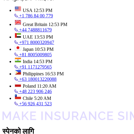
USA
12:53 PM
+1 786 84 00 779
Great Britain
12:53 PM
+44 7488811679
UAE
13:53 PM
+971 8000320947
Japan
10:53 PM
+81 8005009805
India
14:53 PM
+91 1171279565
Philippines
16:53 PM
+63 180013220088
Poland
11:20 AM
+48 223 906 246
Chile
5:20 AM
+56 926 431 523
स्पेनको लागि