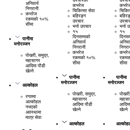
उपचारको
उपचा
अनिवार्य
कभरेज
कभरे
निगरानी
चिकित्सा सेवा
चिकित्
कभरेज
बहिरङ्ग
बहिरङ
रकमको १०%
उपचार
उपचा
सीमा
भर्ना उपचार
भर्ना 
१५
१५
दिनसम्मको
दिनसम
पानीमा
अनिवार्य
अनिवार
मनोरञ्जन
निगरानी
निगरा
कभरेज
कभरे
पोखरी, समुद्र,
रकमको १०%
रकमक
महासागर
सीमा
सीमा
आदिमा पौडी
खेल्ने
पानीमा
पानीमा
मनोरञ्जन
मनोरञ्जन
अल्कोहल
पोखरी, समुद्र,
पोखरी,
रगतमा
महासागर
महासा
अल्कोहल
आदिमा पौडी
आदिमा
नभएको
खेल्ने
खेल्ने
अवस्थामा
मात्र सेवा
अल्कोहल
अल्कोह