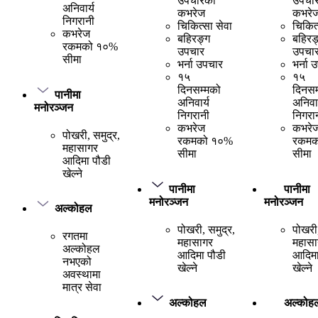
उपचारको
उपचा
अनिवार्य
कभरेज
कभरे
निगरानी
चिकित्सा सेवा
चिकित्
कभरेज
बहिरङ्ग
बहिरङ
रकमको १०%
उपचार
उपचा
सीमा
भर्ना उपचार
भर्ना 
१५
१५
दिनसम्मको
दिनसम
पानीमा
अनिवार्य
अनिवार
मनोरञ्जन
निगरानी
निगरा
कभरेज
कभरे
पोखरी, समुद्र,
रकमको १०%
रकमक
महासागर
सीमा
सीमा
आदिमा पौडी
खेल्ने
पानीमा
पानीमा
मनोरञ्जन
मनोरञ्जन
अल्कोहल
पोखरी, समुद्र,
पोखरी,
रगतमा
महासागर
महासा
अल्कोहल
आदिमा पौडी
आदिमा
नभएको
खेल्ने
खेल्ने
अवस्थामा
मात्र सेवा
अल्कोहल
अल्कोह