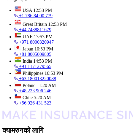
USA
12:53 PM
+1 786 84 00 779
Great Britain
12:53 PM
+44 7488811679
UAE
13:53 PM
+971 8000320947
Japan
10:53 PM
+81 8005009805
India
14:53 PM
+91 1171279565
Philippines
16:53 PM
+63 180013220088
Poland
11:20 AM
+48 223 906 246
Chile
5:20 AM
+56 926 431 523
क्यामरुनको लागि