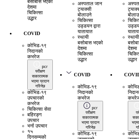
बसोबास भएको
अस्पताल जान
अस्पत
देशमा
ट्याक्सी
ट्याक्
चिकित्सा
बोलाउने
बोलाउ
उद्धार
चिकित्सा
चिकित
उड्डयन द्वारा
उड्डयन
यातायात
याताय
COVID
स्थायी
स्थायी
बसोबास भएको
बसोब
कोभिड-१९
देशमा
देशमा
निदानको
चिकित्सा
चिकित
कभरेज
उद्धार
उद्धार
pcr
परीक्षण
COVID
COVI
सकारात्मक
भएमा प्रदान
गरिनेछ
कोभिड-१९
कोभि
कोभिड-१९
निदानको
निदान
उपचारको
कभरेज
कभरे
कभरेज
pcr
चिकित्सा सेवा
परीक्षण
पर
बहिरङ्ग
सकारात्मक
सका
उपचार
भएमा प्रदान
भएमा
भर्ना उपचार
गरिनेछ
गर
१५
कोभिड-१९
कोभि
दिनसम्मको