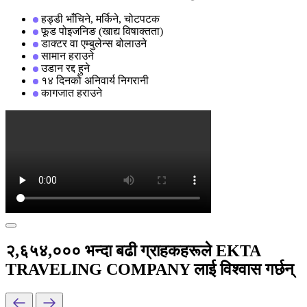
हड्डी भाँचिने, मर्किने, चोटपटक
फूड पोइजनिङ (खाद्य विषाक्तता)
डाक्टर वा एम्बुलेन्स बोलाउने
सामान हराउने
उडान रद्द हुने
१४ दिनको अनिवार्य निगरानी
कागजात हराउने
२,६५४,००० भन्दा बढी ग्राहकहरूले EKTA
TRAVELING COMPANY लाई विश्वास गर्छन्