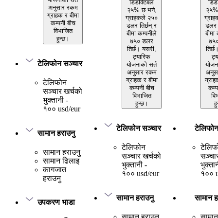
डिडक्टिबल
डिड
अनुसार रकम
२५% छ भने,
२५% 
ग्राहक र बीमा
ग्राहकले २५०
ग्राह
कम्पनी बीच
डलर तिर्छन् र
डलर त
विभाजित
बीमा कम्पनीले
बीमा 
हुन्छ।
७५० डलर
७५
तिर्छ। यसरी,
तिर्छ
ट्यारिफ
ट्
टेलिफोन सञ्चार
योजनाको सर्त
योजना
अनुसार रकम
अनुस
ग्राहक र बीमा
ग्राह
टेलिफोन
कम्पनी बीच
कम्प
सञ्चार खर्चको
विभाजित
वि
भुक्तानी -
हुन्छ।
ह
१०० usd/eur
टेलिफोन सञ्चार
टेलिफोन
सामान हराउनु
टेलिफोन
टेलिफ
सामान हराउनु
सञ्चार खर्चको
सञ्चा
सामान ढिलाइ
भुक्तानी -
भुक्ता
कागजात
१०० usd/eur
१०० u
हराउनु
सामान हराउनु
सामान ह
उपकरण भाडा
सामान हराउनु
सामान