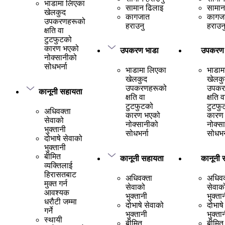
भाडामा लिएका
सामान ढिलाइ
सामान
खेलकुद
कागजात
कागज
उपकरणहरूको
हराउनु
हराउन
क्षति वा
टुटफुटको
कारण भएको
उपकरण भाडा
उपकरण 
नोक्सानीको
सोधभर्ना
भाडामा लिएका
भाडाम
खेलकुद
खेलकु
उपकरणहरूको
उपकर
कानूनी सहायता
क्षति वा
क्षति व
टुटफुटको
टुटफु
अधिवक्ता
कारण भएको
कारण
सेवाको
नोक्सानीको
नोक्स
भुक्तानी
सोधभर्ना
सोधभर्
दोभाषे सेवाको
भुक्तानी
बीमित
कानूनी सहायता
कानूनी 
व्यक्तिलाई
हिरासतबाट
अधिवक्ता
अधिवक
मुक्त गर्न
सेवाको
सेवाक
आवश्यक
भुक्तानी
भुक्ता
धरौटी जम्मा
दोभाषे सेवाको
दोभाषे
गर्ने
भुक्तानी
भुक्ता
स्थायी
बीमित
बीमित