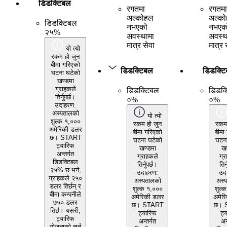
डिडक्टिबल
रगतमा
रगतमा
अल्कोहल
अल्क
डिडक्टिबल
नभएको
नभएक
२५%
अवस्थामा
अवस्थ
मात्र सेवा
मात्र 
यो त्यो
रकम हो जुन
बीमा गरिएको
डिडक्टिबल
डिडक्ट
घटना घटेको
खण्डमा
ग्राहकले
डिडक्टिबल
डिडक्
तिर्नुपर्छ।
०%
०%
उदाहरण:
अस्पतालको
यो त्यो
शुल्क १,०००
रकम हो जुन
रकम 
अमेरिकी डलर
बीमा गरिएको
बीमा
छ। START
घटना घटेको
घटना
ट्यारिफ
खण्डमा
खण
अन्तर्गत
ग्राहकले
ग्र
डिडक्टिबल
तिर्नुपर्छ।
तिर्
२५% छ भने,
उदाहरण:
उद
ग्राहकले २५०
अस्पतालको
अस्
डलर तिर्छन् र
शुल्क १,०००
शुल्
बीमा कम्पनीले
अमेरिकी डलर
अमेर
७५० डलर
छ। START
छ। 
तिर्छ। यसरी,
ट्यारिफ
ट्
ट्यारिफ
अन्तर्गत
अन
योजनाको सर्त