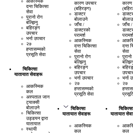
आकस्मिक
कारण उपचार
कारण
दन्त चिकित्सा
(बहिरङ्ग)
(बहिर
सेवा
डाक्टर
डाक्ट
पुरानो रोग
बोलाउने
बोलाउ
बल्झिनु
जाँच /
जाँच /
बहिरङ्ग
डाक्टरको
डाक्ट
उपचार
परामर्श
परामर्
भर्ना उपचार
आकस्मिक
आकस्
२७
दन्त चिकित्सा
दन्त च
हप्तासम्मको
सेवा
सेवा
प्रसूति सेवा
पुरानो रोग
पुरानो
बल्झिनु
बल्झिन
बहिरङ्ग
बहिरङ
चिकित्सा
उपचार
उपचा
यातायात सेवाहरू
भर्ना उपचार
भर्ना 
२७
२७
आकस्मिक
हप्तासम्मको
हप्तास
कल
प्रसूति सेवा
प्रसूत
अस्पताल जान
ट्याक्सी
बोलाउने
चिकित्सा
चिकित्स
चिकित्सा
यातायात सेवाहरू
यातायात सेवा
उड्डयन द्वारा
यातायात
आकस्मिक
आकस्
स्थायी
कल
कल