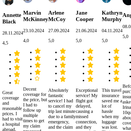
Marvin
Arlene
Jane
Kathryn
Annette
Ang
McKinney
McCoy
Cooper
Murphy
Black
08.0
23.10.2024
27.09.2024
21.06.2024
04.11.2024
28.11.2024
5,0
4,0
5,0
5,0
5,0
4,5
Befo
Decent
Absolutely
Exceptional
This travel
purc
Great
coverage for
fantastic
service! My
insurance
insu
coverage
the price, but
service! I had
flight got
saved me a
aske
and
I had to
to cancel my
delayed,
lot of
Irina
reasonable
follow up
trip last minute
causing a
hassle
10qu
prices. I
multiple
due to a family
missed
when my
abou
had to visit
times to get
emergency,
connection,
luggage
cove
a hospital
my claim
and the claim
and they
was lost.
what
abroad,