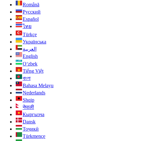
Română
Русский
Español
ไทย
Türkçe
Українська
العربية
English
O‘zbek
Tiếng Việt
বাংলা
Bahasa Melayu
Nederlands
Shqip
नेपाली
Кыргызча
Dansk
Тоҷикӣ
Türkmençe