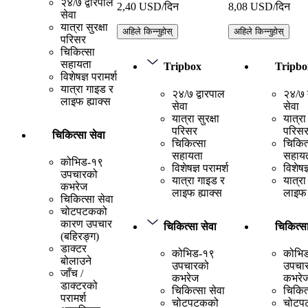
२४/७ द्वारपाल
2,40 USD/दिन
8,08 USD/दिन
सेवा
यात्रा सुरक्षा
अहिले किन्नुहोस्
अहिले किन्नुहोस्
परिसर
चिकित्सा
सहायता
Tripbox
Tripbo
विशेषज्ञ परामर्श
यात्रा गाइड र
२४/७ द्वारपाल
२४/७ द
लाइफ ह्याक्स
सेवा
सेवा
यात्रा सुरक्षा
यात्रा 
परिसर
परिस
चिकित्सा सेवा
चिकित्सा
चिकित
सहायता
सहाय
कोभिड-१९
विशेषज्ञ परामर्श
विशेषज्
उपचारको
यात्रा गाइड र
यात्रा
कभरेज
लाइफ ह्याक्स
लाइफ 
चिकित्सा सेवा
चोटपटकको
कारण उपचार
चिकित्सा सेवा
चिकित्सा
(बहिरङ्ग)
डाक्टर
कोभिड-१९
कोभि
बोलाउने
उपचारको
उपचा
जाँच /
कभरेज
कभरे
डाक्टरको
चिकित्सा सेवा
चिकित्
परामर्श
चोटपटकको
चोटप