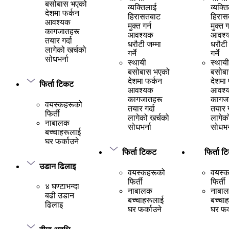
बसोबास भएको
व्यक्तिलाई
व्यक्त
देशमा फर्कन
हिरासतबाट
हिरास
आवश्यक
मुक्त गर्न
मुक्त ग
कागजातहरू
आवश्यक
आवश्
तयार गर्दा
धरौटी जम्मा
धरौटी 
लागेको खर्चको
गर्ने
गर्ने
सोधभर्ना
स्थायी
स्थायी
बसोबास भएको
बसोब
देशमा फर्कन
देशमा
फिर्ता टिकट
आवश्यक
आवश्
कागजातहरू
कागज
वयस्कहरूको
तयार गर्दा
तयार ग
फिर्ती
लागेको खर्चको
लागेक
नाबालक
सोधभर्ना
सोधभर्
बच्चाहरूलाई
घर फर्काउने
फिर्ता टिकट
फिर्ता 
उडान ढिलाइ
वयस्कहरूको
वयस्
फिर्ती
फिर्ती
४ घण्टाभन्दा
नाबालक
नाबा
बढी उडान
बच्चाहरूलाई
बच्चा
ढिलाइ
घर फर्काउने
घर फर्