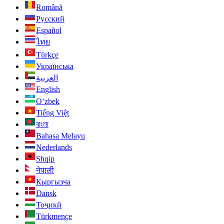
Română
Русский
Español
ไทย
Türkçe
Українська
العربية
English
O‘zbek
Tiếng Việt
বাংলা
Bahasa Melayu
Nederlands
Shqip
नेपाली
Кыргызча
Dansk
Тоҷикӣ
Türkmençe