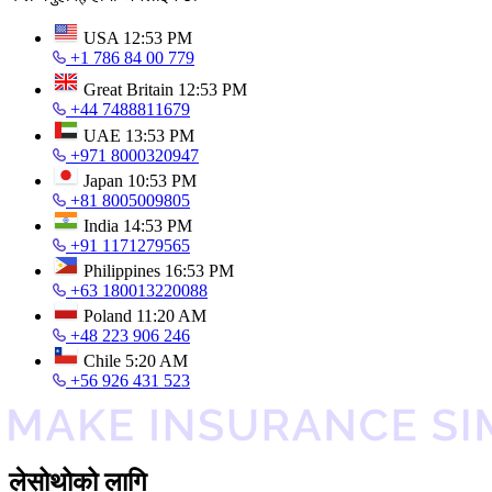
USA
12:53 PM
+1 786 84 00 779
Great Britain
12:53 PM
+44 7488811679
UAE
13:53 PM
+971 8000320947
Japan
10:53 PM
+81 8005009805
India
14:53 PM
+91 1171279565
Philippines
16:53 PM
+63 180013220088
Poland
11:20 AM
+48 223 906 246
Chile
5:20 AM
+56 926 431 523
लेसोथोको लागि