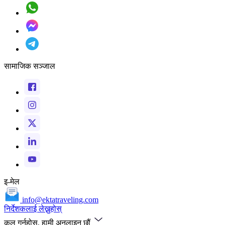
सामाजिक सञ्जाल
इ-मेल
info@ektatraveling.com
निर्देशकलाई लेख्नुहोस्
कल गर्नुहोस्, हामी अनलाइन छौं