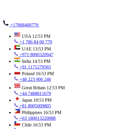
+17868400779
USA
12:53 PM
+1 786 84 00 779
UAE
13:53 PM
+971 8000320947
India
14:53 PM
+91 1171279565
Poland
16:53 PM
+48 223 906 246
Great Britain
12:53 PM
+44 7488811679
Japan
10:53 PM
+81 8005009805
Philippines
16:53 PM
+63 180013220088
Chile
16:53 PM