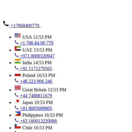
+17868400779
USA
12:53 PM
+1 786 84 00 779
UAE
13:53 PM
+971 8000320947
India
14:53 PM
+91 1171279565
Poland
16:53 PM
+48 223 906 246
Great Britain
12:53 PM
+44 7488811679
Japan
10:53 PM
+81 8005009805
Philippines
16:53 PM
+63 180013220088
Chile
16:53 PM