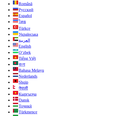
Română
Русский
Español
ไทย
Türkçe
Українська
العربية
English
O‘zbek
Tiếng Việt
বাংলা
Bahasa Melayu
Nederlands
Shqip
नेपाली
Кыргызча
Dansk
Тоҷикӣ
Türkmençe