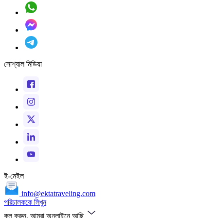
সোশ্যাল মিডিয়া
ই-মেইল
info@ektatraveling.com
পরিচালককে লিখুন
কল করুন, আমরা অনলাইনে আছি