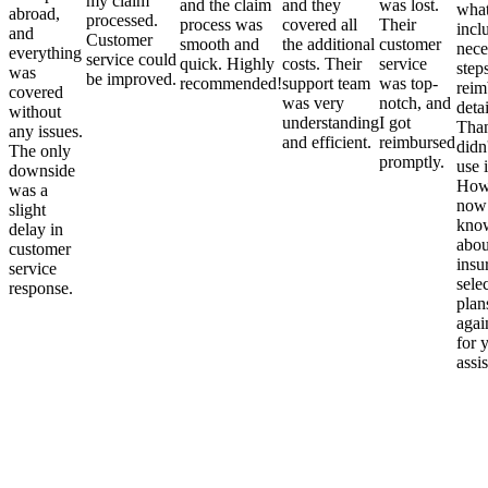
my claim
and the claim
and they
was lost.
what
abroad,
processed.
process was
covered all
Their
incl
and
Customer
smooth and
the additional
customer
nece
everything
service could
quick. Highly
costs. Their
service
step
was
be improved.
recommended!
support team
was top-
reim
covered
was very
notch, and
detai
without
understanding
I got
Than
any issues.
and efficient.
reimbursed
didn
The only
promptly.
use i
downside
Howe
was a
now
slight
kno
delay in
abou
customer
insu
service
sele
response.
plan
again
for 
assi