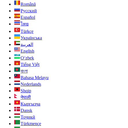
Română
Русский
Español
ไทย
Türkçe
Українська
العربية
English
O‘zbek
Tiếng Việt
বাংলা
Bahasa Melayu
Nederlands
Shqip
नेपाली
Кыргызча
Dansk
Тоҷикӣ
Türkmençe