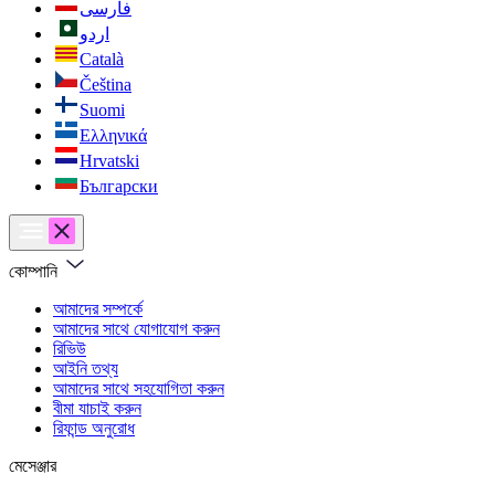
فارسی
اردو
Català
Čeština
Suomi
Ελληνικά
Hrvatski
Български
কোম্পানি
আমাদের সম্পর্কে
আমাদের সাথে যোগাযোগ করুন
রিভিউ
আইনি তথ্য
আমাদের সাথে সহযোগিতা করুন
বীমা যাচাই করুন
রিফান্ড অনুরোধ
মেসেঞ্জার