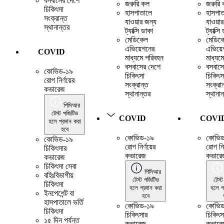
বসবাসের দেশে
জরুরি কল
জরুরি
চিকিৎসা
হাসপাতালে
হাসপাত
সংক্রান্ত
যাওয়ার জন্য
যাওয়া
স্থানান্তর
ট্যাক্সি ডাকা
ট্যাক্সি
মেডিকেল
মেডিক
এভিয়েশনের
এভিয়ে
COVID
মাধ্যমে পরিবহন
মাধ্যম
বসবাসের দেশে
বসবাসে
কোভিড-১৯
চিকিৎসা
চিকিৎস
রোগ নির্ণয়ের
সংক্রান্ত
সংক্রা
কভারেজ
স্থানান্তর
স্থানান
পিসিআর
টেস্ট পজিটিভ
COVID
COVI
হলে প্রদান করা
হবে
কোভিড-১৯
কোভি
কোভিড-১৯
রোগ নির্ণয়ের
রোগ নির
চিকিৎসার
কভারেজ
কভারে
কভারেজ
চিকিৎসা সেবা
পিসিআর
বহিঃবিভাগীয়
টেস্ট পজিটিভ
টেস্
চিকিৎসা
হলে প্রদান করা
হলে প
ইনপেশেন্ট বা
হবে
হাসপাতালে ভর্তি
কোভিড-১৯
কোভি
চিকিৎসা
চিকিৎসার
চিকিৎস
১৫ দিন পর্যন্ত
কভারেজ
কভারে