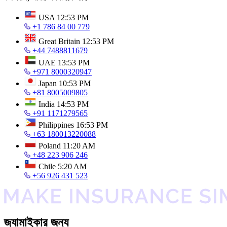
USA
12:53 PM
+1 786 84 00 779
Great Britain
12:53 PM
+44 7488811679
UAE
13:53 PM
+971 8000320947
Japan
10:53 PM
+81 8005009805
India
14:53 PM
+91 1171279565
Philippines
16:53 PM
+63 180013220088
Poland
11:20 AM
+48 223 906 246
Chile
5:20 AM
+56 926 431 523
জ্যামাইকার জন্য