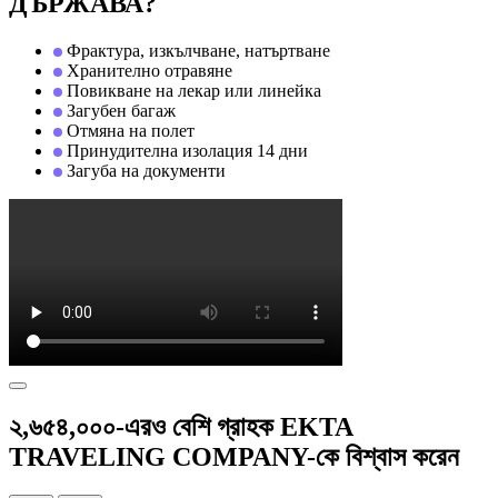
ДЪРЖАВА?
Фрактура, изкълчване, натъртване
Хранително отравяне
Повикване на лекар или линейка
Загубен багаж
Отмяна на полет
Принудителна изолация 14 дни
Загуба на документи
২,৬৫৪,০০০-এরও বেশি গ্রাহক EKTA
TRAVELING COMPANY-কে বিশ্বাস করেন