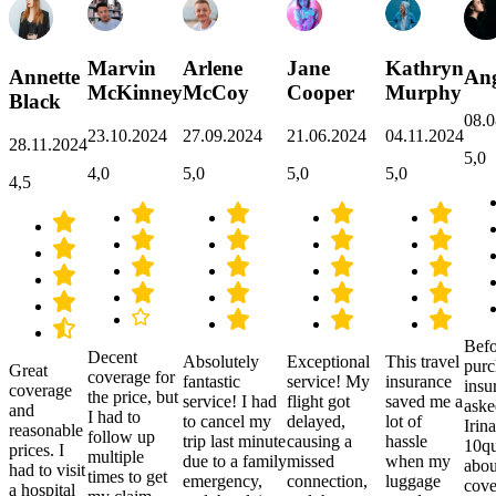
Marvin
Arlene
Jane
Kathryn
Annette
Ang
McKinney
McCoy
Cooper
Murphy
Black
08.0
23.10.2024
27.09.2024
21.06.2024
04.11.2024
28.11.2024
5,0
4,0
5,0
5,0
5,0
4,5
Befo
Decent
Absolutely
Exceptional
This travel
purc
Great
coverage for
fantastic
service! My
insurance
insu
coverage
the price, but
service! I had
flight got
saved me a
aske
and
I had to
to cancel my
delayed,
lot of
Irina
reasonable
follow up
trip last minute
causing a
hassle
10qu
prices. I
multiple
due to a family
missed
when my
abou
had to visit
times to get
emergency,
connection,
luggage
cove
a hospital