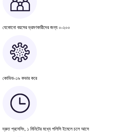
যেকোনো বয়সের ভ্রমণকারীদের জন্য ০-২০০
কোভিড-১৯ কভার করে
দ্রুত প্রসেসিং, ১ মিনিটের মধ্যে পলিসি ইমেলে চলে আসে