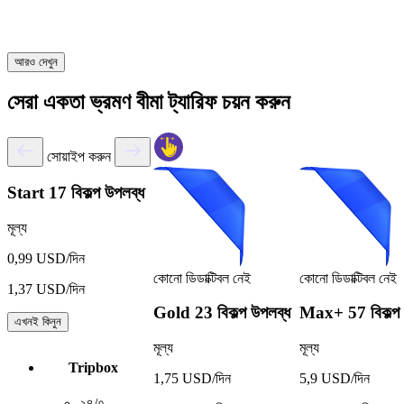
আরও দেখুন
সেরা একতা ভ্রমণ বীমা ট্যারিফ চয়ন করুন
সোয়াইপ করুন
Start
17 বিকল্প উপলব্ধ
মূল্য
0,99 USD/দিন
কোনো ডিডাক্টিবল নেই
কোনো ডিডাক্টিবল নেই
1,37 USD/দিন
Gold
23 বিকল্প উপলব্ধ
Max+
57 বিকল্প
এখনই কিনুন
মূল্য
মূল্য
Tripbox
1,75 USD/দিন
5,9 USD/দিন
২৪/৭