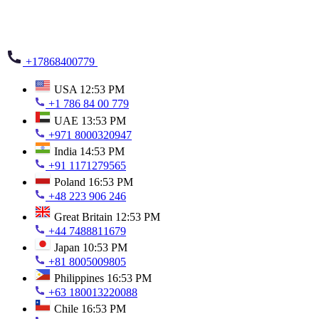
+17868400779
USA
12:53 PM
+1 786 84 00 779
UAE
13:53 PM
+971 8000320947
India
14:53 PM
+91 1171279565
Poland
16:53 PM
+48 223 906 246
Great Britain
12:53 PM
+44 7488811679
Japan
10:53 PM
+81 8005009805
Philippines
16:53 PM
+63 180013220088
Chile
16:53 PM