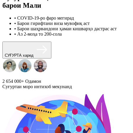
барои Мали
• COVID-19-ро фаро мегирад
• Барои гирифтани виза мувофиқ аст
• Барои шаҳрвандони ҳамаи кишварҳо дастрас аст
• Аз 2-моҳа то 200-сола
СУҒУРТА харед
2 654 000+
Одамон
Суғуртаи моро интихоб мекунанд