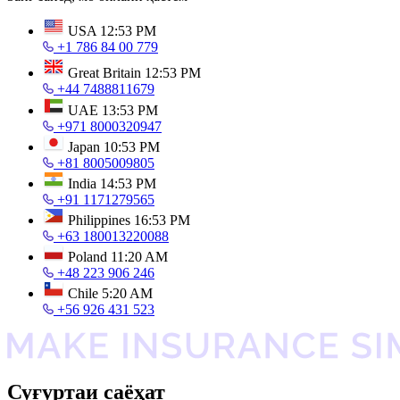
USA
12:53 PM
+1 786 84 00 779
Great Britain
12:53 PM
+44 7488811679
UAE
13:53 PM
+971 8000320947
Japan
10:53 PM
+81 8005009805
India
14:53 PM
+91 1171279565
Philippines
16:53 PM
+63 180013220088
Poland
11:20 AM
+48 223 906 246
Chile
5:20 AM
+56 926 431 523
Суғуртаи саёҳат