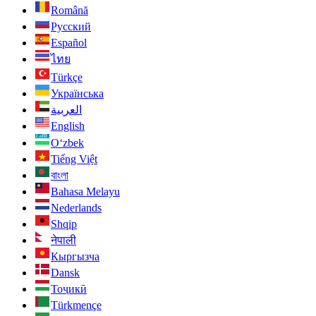
Română
Русский
Español
ไทย
Türkçe
Українська
العربية
English
O‘zbek
Tiếng Việt
বাংলা
Bahasa Melayu
Nederlands
Shqip
नेपाली
Кыргызча
Dansk
Тоҷикӣ
Türkmençe