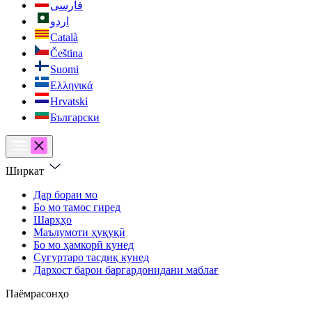
فارسی
اردو
Català
Čeština
Suomi
Ελληνικά
Hrvatski
Български
Ширкат
Дар бораи мо
Бо мо тамос гиред
Шарҳҳо
Маълумоти ҳуқуқӣ
Бо мо ҳамкорӣ кунед
Суғуртаро тасдиқ кунед
Дархост барои баргардонидани маблағ
Паёмрасонҳо