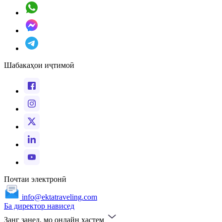
Шабакаҳои иҷтимоӣ
Почтаи электронӣ
info@ektatraveling.com
Ба директор нависед
Занг занед, мо онлайн ҳастем