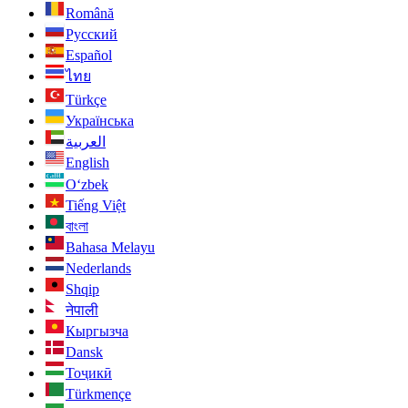
Română
Русский
Español
ไทย
Türkçe
Українська
العربية
English
O‘zbek
Tiếng Việt
বাংলা
Bahasa Melayu
Nederlands
Shqip
नेपाली
Кыргызча
Dansk
Тоҷикӣ
Türkmençe