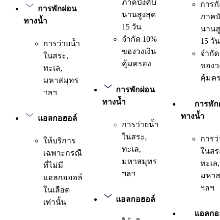
ภาคบังคับ
การกั
การพักผ่อน
นานสูงสุด
ภาคบั
ทางน้ำ
15 วัน
นานสู
จำกัด 10%
15 วัน
การว่ายน้ำ
ของวงเงิน
จำกัด
ในสระ,
คุ้มครอง
ของวง
ทะเล,
คุ้มค
มหาสมุทร
การพักผ่อน
ฯลฯ
ทางน้ำ
การพัก
ทางน้ำ
แอลกอฮอล์
การว่ายน้ำ
ในสระ,
การว่
ให้บริการ
ทะเล,
ในสร
เฉพาะกรณี
มหาสมุทร
ทะเล,
ที่ไม่มี
ฯลฯ
มหาส
แอลกอฮอล์
ฯลฯ
ในเลือด
แอลกอฮอล์
เท่านั้น
แอลกอ