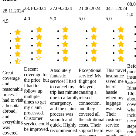
08.0
23.10.2024
27.09.2024
21.06.2024
04.11.2024
28.11.2024
5,0
4,0
5,0
5,0
5,0
4,5
Befo
Decent
Absolutely
Exceptional
This travel
purc
Great
coverage for
fantastic
service! My
insurance
insu
coverage
the price, but
service! I had
flight got
saved me a
aske
and
I had to
to cancel my
delayed,
lot of
Irina
reasonable
follow up
trip last minute
causing a
hassle
10qu
prices. I
multiple
due to a family
missed
when my
abou
had to visit
times to get
emergency,
connection,
luggage
cove
a hospital
my claim
and the claim
and they
was lost.
what
abroad,
processed.
process was
covered all
Their
incl
and
Customer
smooth and
the additional
customer
nece
everything
service could
quick. Highly
costs. Their
service
step
was
be improved.
recommended!
support team
was top-
reim
covered
was very
notch, and