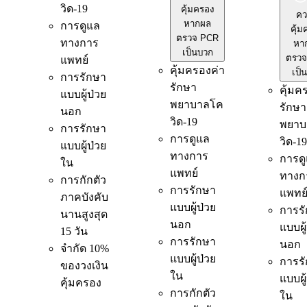
วิด-19
คุ้มครอง
คว
หากผล
การดูแล
คุ้ม
ตรวจ PCR
ทางการ
หา
เป็นบวก
ตรวจ
แพทย์
คุ้มครองค่า
เป็
การรักษา
รักษา
คุ้มค
แบบผู้ป่วย
พยาบาลโค
รักษา
นอก
วิด-19
พยาบ
การรักษา
การดูแล
วิด-19
แบบผู้ป่วย
ทางการ
การด
ใน
แพทย์
ทางก
การกักตัว
การรักษา
แพทย
ภาคบังคับ
แบบผู้ป่วย
การร
นานสูงสุด
นอก
แบบผู
15 วัน
การรักษา
นอก
จำกัด 10%
แบบผู้ป่วย
การร
ของวงเงิน
ใน
แบบผู
คุ้มครอง
การกักตัว
ใน