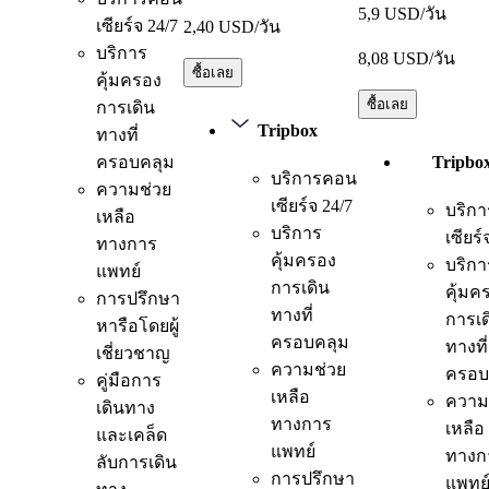
5,9 USD/วัน
เซียร์จ 24/7
2,40 USD/วัน
บริการ
8,08 USD/วัน
ซื้อเลย
คุ้มครอง
ซื้อเลย
การเดิน
Tripbox
ทางที่
ครอบคลุม
Tripbo
บริการคอน
ความช่วย
เซียร์จ 24/7
บริก
เหลือ
บริการ
เซียร์
ทางการ
คุ้มครอง
บริกา
แพทย์
การเดิน
คุ้มค
การปรึกษา
ทางที่
การเด
หารือโดยผู้
ครอบคลุม
ทางที่
เชี่ยวชาญ
ความช่วย
ครอบ
คู่มือการ
เหลือ
ความ
เดินทาง
ทางการ
เหลือ
และเคล็ด
แพทย์
ทางก
ลับการเดิน
การปรึกษา
แพทย