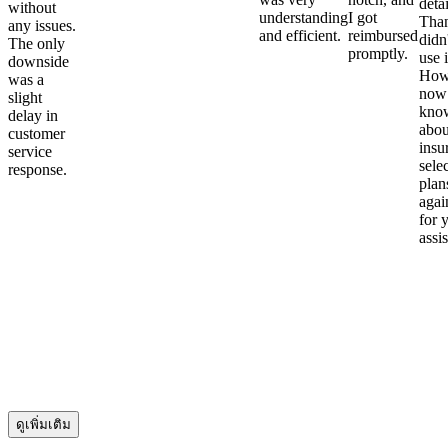
detai
without
understanding
I got
Than
any issues.
and efficient.
reimbursed
didn
The only
promptly.
use i
downside
Howe
was a
now
slight
kno
delay in
abou
customer
insu
service
sele
response.
plan
again
for 
assi
ดูเพิ่มเติม