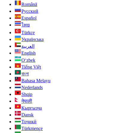
Română
Русский
Español
ไทย
Türkçe
Українська
العربية
English
O‘zbek
Tiếng Việt
বাংলা
Bahasa Melayu
Nederlands
Shqip
नेपाली
Кыргызча
Dansk
Тоҷикӣ
Türkmençe