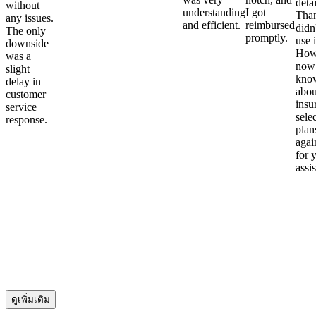
detai
without
understanding
I got
Than
any issues.
and efficient.
reimbursed
didn
The only
promptly.
use i
downside
Howe
was a
now
slight
kno
delay in
abou
customer
insu
service
sele
response.
plan
again
for 
assi
ดูเพิ่มเติม