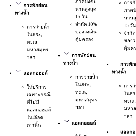
ภาคบังคับ
การกั
การพักผ่อน
นานสูงสุด
ภาคบั
ทางน้ำ
15 วัน
นานสู
จำกัด 10%
15 วัน
การว่ายน้ำ
ของวงเงิน
จำกัด
ในสระ,
คุ้มครอง
ของวง
ทะเล,
คุ้มค
มหาสมุทร
การพักผ่อน
ฯลฯ
ทางน้ำ
การพัก
ทางน้ำ
แอลกอฮอล์
การว่ายน้ำ
ในสระ,
การว่
ให้บริการ
ทะเล,
ในสร
เฉพาะกรณี
มหาสมุทร
ทะเล,
ที่ไม่มี
ฯลฯ
มหาส
แอลกอฮอล์
ฯลฯ
ในเลือด
แอลกอฮอล์
เท่านั้น
แอลกอ