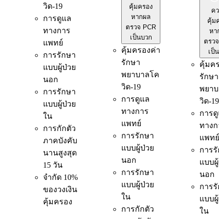
วิด-19
คุ้มครอง
คว
หากผล
การดูแล
คุ้ม
ตรวจ PCR
ทางการ
หา
เป็นบวก
ตรวจ
แพทย์
คุ้มครองค่า
เป็
การรักษา
รักษา
คุ้มค
แบบผู้ป่วย
พยาบาลโค
รักษา
นอก
วิด-19
พยาบ
การรักษา
การดูแล
วิด-19
แบบผู้ป่วย
ทางการ
การด
ใน
แพทย์
ทางก
การกักตัว
การรักษา
แพทย
ภาคบังคับ
แบบผู้ป่วย
การร
นานสูงสุด
นอก
แบบผู
15 วัน
การรักษา
นอก
จำกัด 10%
แบบผู้ป่วย
การร
ของวงเงิน
ใน
แบบผู
คุ้มครอง
การกักตัว
ใน