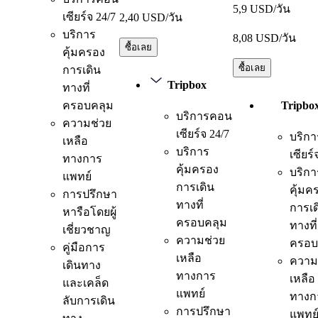
5,9 USD/วัน
เซียร์จ 24/7
2,40 USD/วัน
บริการ
8,08 USD/วัน
ซื้อเลย
คุ้มครอง
ซื้อเลย
การเดิน
Tripbox
ทางที่
ครอบคลุม
Tripbo
บริการคอน
ความช่วย
เซียร์จ 24/7
บริก
เหลือ
บริการ
เซียร์
ทางการ
คุ้มครอง
บริกา
แพทย์
การเดิน
คุ้มค
การปรึกษา
ทางที่
การเด
หารือโดยผู้
ครอบคลุม
ทางที่
เชี่ยวชาญ
ความช่วย
ครอบ
คู่มือการ
เหลือ
ความ
เดินทาง
ทางการ
เหลือ
และเคล็ด
แพทย์
ทางก
ลับการเดิน
การปรึกษา
แพทย