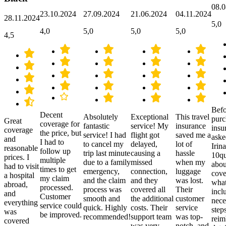
08.0
23.10.2024
27.09.2024
21.06.2024
04.11.2024
28.11.2024
5,0
4,0
5,0
5,0
5,0
4,5
Befo
Decent
Absolutely
Exceptional
This travel
purc
Great
coverage for
fantastic
service! My
insurance
insu
coverage
the price, but
service! I had
flight got
saved me a
aske
and
I had to
to cancel my
delayed,
lot of
Irina
reasonable
follow up
trip last minute
causing a
hassle
10qu
prices. I
multiple
due to a family
missed
when my
abou
had to visit
times to get
emergency,
connection,
luggage
cove
a hospital
my claim
and the claim
and they
was lost.
what
abroad,
processed.
process was
covered all
Their
incl
and
Customer
smooth and
the additional
customer
nece
everything
service could
quick. Highly
costs. Their
service
step
was
be improved.
recommended!
support team
was top-
reim
covered
was very
notch, and