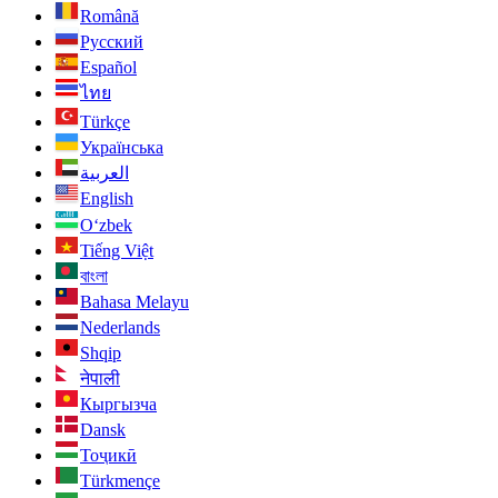
Română
Русский
Español
ไทย
Türkçe
Українська
العربية
English
O‘zbek
Tiếng Việt
বাংলা
Bahasa Melayu
Nederlands
Shqip
नेपाली
Кыргызча
Dansk
Тоҷикӣ
Türkmençe