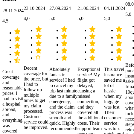
08.0
23.10.2024
27.09.2024
21.06.2024
04.11.2024
28.11.2024
5,0
4,0
5,0
5,0
5,0
4,5
Befo
Decent
Absolutely
Exceptional
This travel
purc
Great
coverage for
fantastic
service! My
insurance
insu
coverage
the price, but
service! I had
flight got
saved me a
aske
and
I had to
to cancel my
delayed,
lot of
Irina
reasonable
follow up
trip last minute
causing a
hassle
10qu
prices. I
multiple
due to a family
missed
when my
abou
had to visit
times to get
emergency,
connection,
luggage
cove
a hospital
my claim
and the claim
and they
was lost.
what
abroad,
processed.
process was
covered all
Their
incl
and
Customer
smooth and
the additional
customer
nece
everything
service could
quick. Highly
costs. Their
service
step
was
be improved.
recommended!
support team
was top-
reim
covered
was very
notch, and