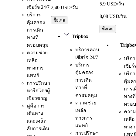
5,9 USD/วัน
เซียร์จ 24/7
2,40 USD/วัน
บริการ
8,08 USD/วัน
ซื้อเลย
คุ้มครอง
ซื้อเลย
การเดิน
Tripbox
ทางที่
ครอบคลุม
Tripbo
บริการคอน
ความช่วย
เซียร์จ 24/7
บริก
เหลือ
บริการ
เซียร์
ทางการ
คุ้มครอง
บริกา
แพทย์
การเดิน
คุ้มค
การปรึกษา
ทางที่
การเด
หารือโดยผู้
ครอบคลุม
ทางที่
เชี่ยวชาญ
ความช่วย
ครอบ
คู่มือการ
เหลือ
ความ
เดินทาง
ทางการ
เหลือ
และเคล็ด
แพทย์
ทางก
ลับการเดิน
การปรึกษา
แพทย