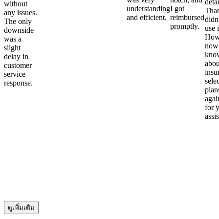
detai
without
understanding
I got
Than
any issues.
and efficient.
reimbursed
didn
The only
promptly.
use i
downside
Howe
was a
now
slight
kno
delay in
abou
customer
insu
service
sele
response.
plan
again
for 
assi
ดูเพิ่มเติม