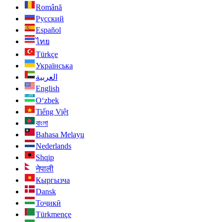
Română
Русский
Español
ไทย
Türkçe
Українська
العربية
English
O‘zbek
Tiếng Việt
বাংলা
Bahasa Melayu
Nederlands
Shqip
नेपाली
Кыргызча
Dansk
Тоҷикӣ
Türkmençe