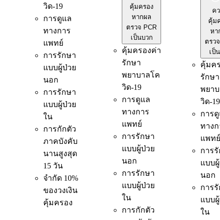
วิด-19
คุ้มครอง
คว
หากผล
การดูแล
คุ้ม
ตรวจ PCR
ทางการ
หา
เป็นบวก
ตรวจ
แพทย์
คุ้มครองค่า
เป็
การรักษา
รักษา
คุ้มค
แบบผู้ป่วย
พยาบาลโค
รักษา
นอก
วิด-19
พยาบ
การรักษา
การดูแล
วิด-19
แบบผู้ป่วย
ทางการ
การด
ใน
แพทย์
ทางก
การกักตัว
การรักษา
แพทย
ภาคบังคับ
แบบผู้ป่วย
การร
นานสูงสุด
นอก
แบบผู
15 วัน
การรักษา
นอก
จำกัด 10%
แบบผู้ป่วย
การร
ของวงเงิน
ใน
แบบผู
คุ้มครอง
การกักตัว
ใน