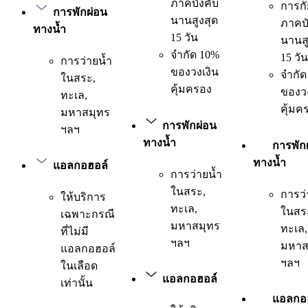
ภาคบังคับ
การกั
การพักผ่อน
นานสูงสุด
ภาคบั
ทางน้ำ
15 วัน
นานสู
จำกัด 10%
15 วัน
การว่ายน้ำ
ของวงเงิน
จำกัด
ในสระ,
คุ้มครอง
ของวง
ทะเล,
คุ้มค
มหาสมุทร
การพักผ่อน
ฯลฯ
ทางน้ำ
การพัก
ทางน้ำ
แอลกอฮอล์
การว่ายน้ำ
ในสระ,
การว่
ให้บริการ
ทะเล,
ในสร
เฉพาะกรณี
มหาสมุทร
ทะเล,
ที่ไม่มี
ฯลฯ
มหาส
แอลกอฮอล์
ฯลฯ
ในเลือด
แอลกอฮอล์
เท่านั้น
แอลกอ