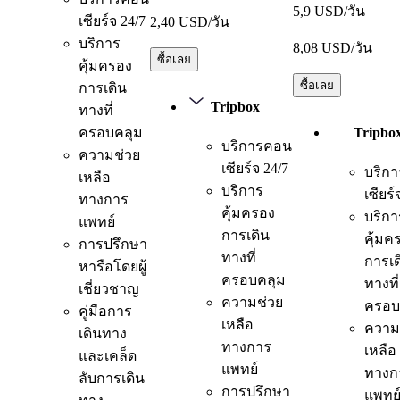
5,9 USD/วัน
เซียร์จ 24/7
2,40 USD/วัน
บริการ
8,08 USD/วัน
ซื้อเลย
คุ้มครอง
ซื้อเลย
การเดิน
Tripbox
ทางที่
ครอบคลุม
Tripbo
บริการคอน
ความช่วย
เซียร์จ 24/7
บริก
เหลือ
บริการ
เซียร์
ทางการ
คุ้มครอง
บริกา
แพทย์
การเดิน
คุ้มค
การปรึกษา
ทางที่
การเด
หารือโดยผู้
ครอบคลุม
ทางที่
เชี่ยวชาญ
ความช่วย
ครอบ
คู่มือการ
เหลือ
ความ
เดินทาง
ทางการ
เหลือ
และเคล็ด
แพทย์
ทางก
ลับการเดิน
การปรึกษา
แพทย