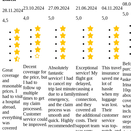
08.0
23.10.2024
27.09.2024
21.06.2024
04.11.2024
28.11.2024
5,0
4,0
5,0
5,0
5,0
4,5
Befo
Decent
Absolutely
Exceptional
This travel
purc
Great
coverage for
fantastic
service! My
insurance
insu
coverage
the price, but
service! I had
flight got
saved me a
aske
and
I had to
to cancel my
delayed,
lot of
Irina
reasonable
follow up
trip last minute
causing a
hassle
10qu
prices. I
multiple
due to a family
missed
when my
abou
had to visit
times to get
emergency,
connection,
luggage
cove
a hospital
my claim
and the claim
and they
was lost.
what
abroad,
processed.
process was
covered all
Their
incl
and
Customer
smooth and
the additional
customer
nece
everything
service could
quick. Highly
costs. Their
service
step
was
be improved.
recommended!
support team
was top-
reim
covered
was very
notch, and