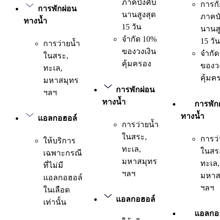
ภาคบังคับ
การกั
การพักผ่อน
นานสูงสุด
ภาคบั
ทางน้ำ
15 วัน
นานสู
จำกัด 10%
15 วัน
การว่ายน้ำ
ของวงเงิน
จำกัด
ในสระ,
คุ้มครอง
ของวง
ทะเล,
คุ้มค
มหาสมุทร
การพักผ่อน
ฯลฯ
ทางน้ำ
การพัก
ทางน้ำ
แอลกอฮอล์
การว่ายน้ำ
ในสระ,
การว่
ให้บริการ
ทะเล,
ในสร
เฉพาะกรณี
มหาสมุทร
ทะเล,
ที่ไม่มี
ฯลฯ
มหาส
แอลกอฮอล์
ฯลฯ
ในเลือด
แอลกอฮอล์
เท่านั้น
แอลกอ