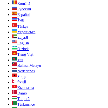
Română
Русский
Español
ไทย
Türkçe
Українська
العربية
English
O‘zbek
Tiếng Việt
বাংলা
Bahasa Melayu
Nederlands
Shqip
नेपाली
Кыргызча
Dansk
Тоҷикӣ
Türkmençe