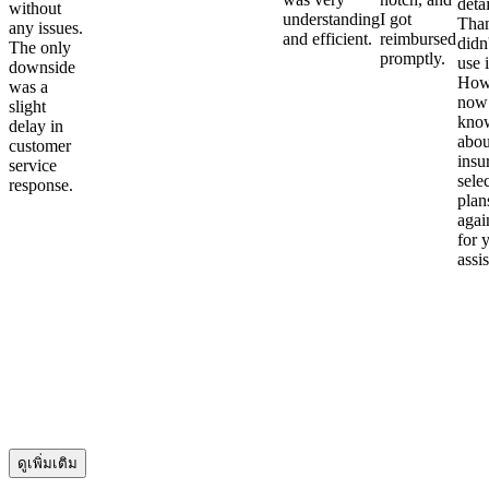
detai
without
understanding
I got
Than
any issues.
and efficient.
reimbursed
didn
The only
promptly.
use i
downside
Howe
was a
now
slight
kno
delay in
abou
customer
insu
service
sele
response.
plan
again
for 
assi
ดูเพิ่มเติม