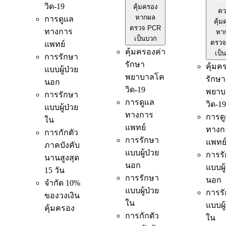
วิด-19
คุ้มครอง
คว
หากผล
การดูแล
คุ้ม
ตรวจ PCR
ทางการ
หา
เป็นบวก
ตรวจ
แพทย์
คุ้มครองค่า
เป็
การรักษา
รักษา
คุ้มค
แบบผู้ป่วย
พยาบาลโค
รักษา
นอก
วิด-19
พยาบ
การรักษา
การดูแล
วิด-19
แบบผู้ป่วย
ทางการ
การด
ใน
แพทย์
ทางก
การกักตัว
การรักษา
แพทย
ภาคบังคับ
แบบผู้ป่วย
การร
นานสูงสุด
นอก
แบบผู
15 วัน
การรักษา
นอก
จำกัด 10%
แบบผู้ป่วย
การร
ของวงเงิน
ใน
แบบผู
คุ้มครอง
การกักตัว
ใน