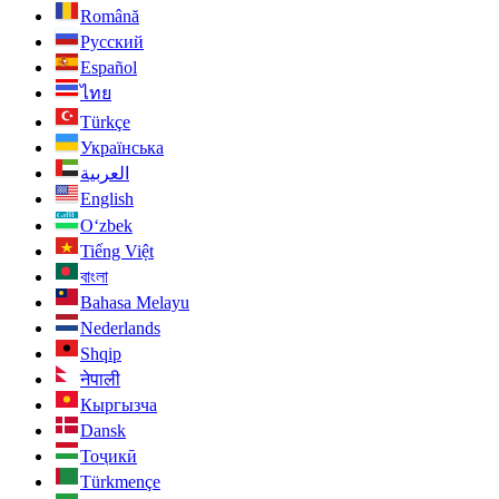
Română
Русский
Español
ไทย
Türkçe
Українська
العربية
English
O‘zbek
Tiếng Việt
বাংলা
Bahasa Melayu
Nederlands
Shqip
नेपाली
Кыргызча
Dansk
Тоҷикӣ
Türkmençe