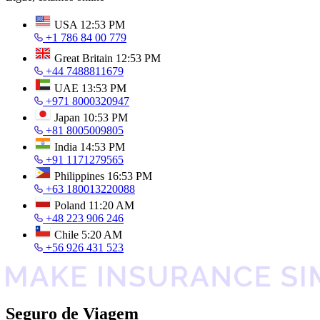
USA
12:53 PM
+1 786 84 00 779
Great Britain
12:53 PM
+44 7488811679
UAE
13:53 PM
+971 8000320947
Japan
10:53 PM
+81 8005009805
India
14:53 PM
+91 1171279565
Philippines
16:53 PM
+63 180013220088
Poland
11:20 AM
+48 223 906 246
Chile
5:20 AM
+56 926 431 523
Seguro de Viagem