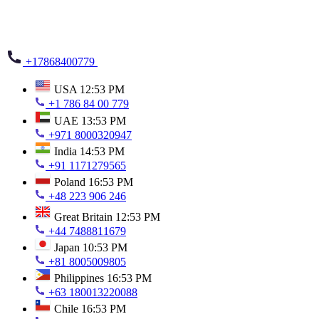
+17868400779
USA
12:53 PM
+1 786 84 00 779
UAE
13:53 PM
+971 8000320947
India
14:53 PM
+91 1171279565
Poland
16:53 PM
+48 223 906 246
Great Britain
12:53 PM
+44 7488811679
Japan
10:53 PM
+81 8005009805
Philippines
16:53 PM
+63 180013220088
Chile
16:53 PM