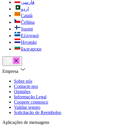
فارسی
اردو
Català
Čeština
Suomi
Ελληνικά
Hrvatski
Български
Empresa
Sobre nós
Contacte-nos
Opiniões
Informação Legal
Coopere connosco
Validar seguro
Solicitação de Reembolso
Aplicações de mensagens