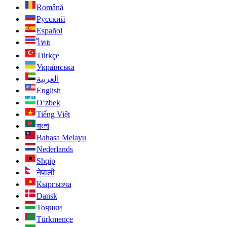
Română
Русский
Español
ไทย
Türkçe
Українська
العربية
English
O‘zbek
Tiếng Việt
বাংলা
Bahasa Melayu
Nederlands
Shqip
नेपाली
Кыргызча
Dansk
Тоҷикӣ
Türkmençe