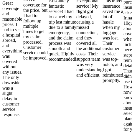
Absolutely
Exceptional
This travel
purc
Great
coverage for
fantastic
service! My
insurance
insu
coverage
the price, but
service! I had
flight got
saved me a
aske
and
I had to
to cancel my
delayed,
lot of
Irina
reasonable
follow up
trip last minute
causing a
hassle
10qu
prices. I
multiple
due to a family
missed
when my
abou
had to visit
times to get
emergency,
connection,
luggage
cove
a hospital
my claim
and the claim
and they
was lost.
what
abroad,
processed.
process was
covered all
Their
incl
and
Customer
smooth and
the additional
customer
nece
everything
service could
quick. Highly
costs. Their
service
step
was
be improved.
recommended!
support team
was top-
reim
covered
was very
notch, and
detai
without
understanding
I got
Than
any issues.
and efficient.
reimbursed
didn
The only
promptly.
use i
downside
Howe
was a
now
slight
kno
delay in
abou
customer
insu
service
sele
response.
plan
again
for 