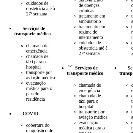
cuidados de
de doenças
obstetrícia até à
crónicas
27ª semana
tratamento em
ambulatório
tratamento em
Serviços de
regime de
transporte médico
internamento
cuidados de
chamada de
obstetrícia até à
o
emergência
27ª semana
chamada de
táxi para o
hospital
Serviços de
Se
transporte por
transporte médico
transp
aviação médica
evacuação
chamada de
médica para o
emergência
país de
chamada de
residência
táxi para o
t
hospital
transporte por
COVID
aviação médica
evacuação
cobertura do
médica para o
diagnóstico de