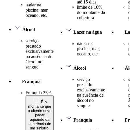
até 15 dias
nadar na
limite de 10%
piscina, mar,
do montante da
oceano, etc.
cobertura
Álcool
Lazer na água
La
serviço
nadar na
prestado
piscina, mar,
exclusivamente
oceano, etc.
na ausência de
álcool no
sangue
Álcool
Ál
serviço
Franquia
prestado
exclusivamente
Franquia 25%
na ausência de
álcool no
É o
sangue
montante que
o cliente deve
pagar
aquando da
Franquia
Fr
ocorrência de
um sinistro.