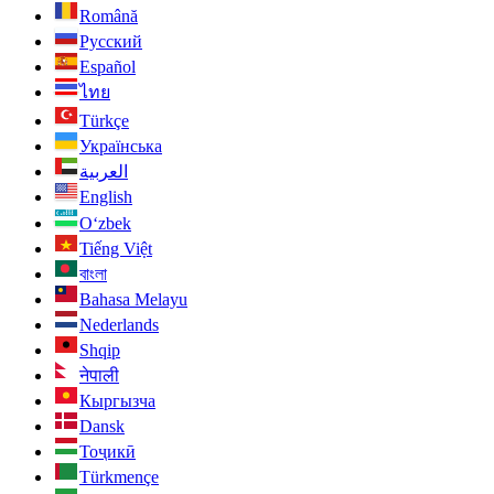
Română
Русский
Español
ไทย
Türkçe
Українська
العربية
English
O‘zbek
Tiếng Việt
বাংলা
Bahasa Melayu
Nederlands
Shqip
नेपाली
Кыргызча
Dansk
Тоҷикӣ
Türkmençe