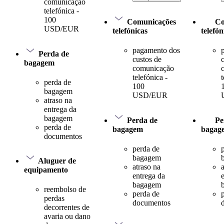
comunicação
telefónica -
100
Comunicações
Co
USD/EUR
telefónicas
telefón
pagamento dos
Perda de
custos de
bagagem
comunicação
telefónica -
t
perda de
100
bagagem
USD/EUR
atraso na
entrega da
bagagem
Perda de
Pe
perda de
bagagem
bagag
documentos
perda de
bagagem
Aluguer de
atraso na
equipamento
entrega da
bagagem
reembolso de
perda de
perdas
documentos
decorrentes de
avaria ou dano