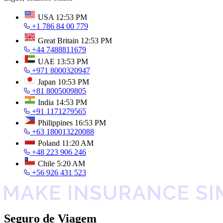
USA
12:53 PM
+1 786 84 00 779
Great Britain
12:53 PM
+44 7488811679
UAE
13:53 PM
+971 8000320947
Japan
10:53 PM
+81 8005009805
India
14:53 PM
+91 1171279565
Philippines
16:53 PM
+63 180013220088
Poland
11:20 AM
+48 223 906 246
Chile
5:20 AM
+56 926 431 523
Seguro de Viagem