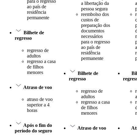
para o regresso
a libertação da
ao país de
pessoa segura
residência
reembolso dos
permanente
custos de
preparação dos
documentos
Bilhete de
necessários
regresso
para o regresso
ao país de
regresso de
residência
adultos
permanente
regresso a casa
de filhos
menores
Bilhete de
Bi
regresso
regres
Atraso de voo
regresso de
adultos
atraso de voo
regresso a casa
superior a 4
de filhos
d
horas
menores
Após o fim do
Atraso de voo
At
período do seguro