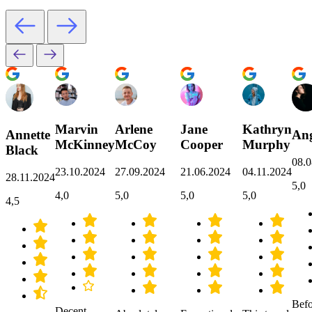
Marvin
Arlene
Jane
Kathryn
Annette
Ang
McKinney
McCoy
Cooper
Murphy
Black
08.0
23.10.2024
27.09.2024
21.06.2024
04.11.2024
28.11.2024
5,0
4,0
5,0
5,0
5,0
4,5
Befo
Decent