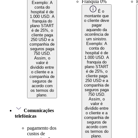
Franquia 0%
Exemplo: A
conta do
É o
hospital é de
montante que
1.000 USD. A
o cliente deve
franquia do
pagar
plano START
aquando da
é de 25%, o
ocorrência de
cliente paga
um sinistro.
250 USD e a
Exemplo: A
companhia de
conta do
seguros paga
hospital é de
750 USD.
1.000 USD. A
Assim, o
franquia do
valor é
plano START
dividido entre
é de 25%, o
o cliente e a
cliente paga
companhia de
250 USD e a
seguros de
companhia de
acordo com
seguros paga
os termos do
750 USD.
plano.
Assim, o
valor é
dividido entre
Comunicações
o cliente e a
telefónicas
companhia de
seguros de
acordo com
pagamento dos
os termos do
custos de
plano.