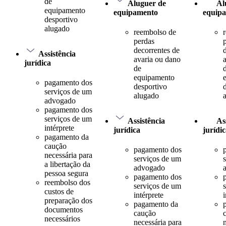
de
Aluguer de
Al
equipamento
equipamento
equip
desportivo
alugado
reembolso de
perdas
decorrentes de
Assistência
avaria ou dano
jurídica
de
equipamento
pagamento dos
desportivo
serviços de um
alugado
advogado
pagamento dos
serviços de um
Assistência
As
intérprete
jurídica
jurídi
pagamento da
caução
pagamento dos
necessária para
serviços de um
a libertação da
advogado
pessoa segura
pagamento dos
reembolso dos
serviços de um
custos de
intérprete
i
preparação dos
pagamento da
documentos
caução
necessários
necessária para