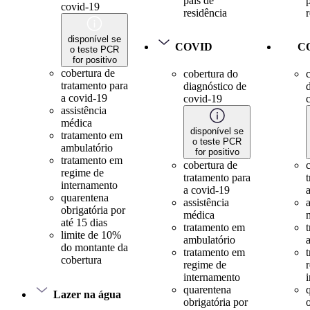
país de
covid-19
residência
disponível se
COVID
C
o teste PCR
for positivo
cobertura de
cobertura do
tratamento para
diagnóstico de
a covid-19
covid-19
assistência
médica
disponível se
tratamento em
o teste PCR
ambulatório
for positivo
tratamento em
cobertura de
regime de
tratamento para
internamento
a covid-19
quarentena
assistência
a
obrigatória por
médica
até 15 dias
tratamento em
limite de 10%
ambulatório
do montante da
tratamento em
cobertura
regime de
internamento
quarentena
Lazer na água
obrigatória por