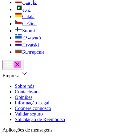
فارسی
اردو
Català
Čeština
Suomi
Ελληνικά
Hrvatski
Български
Empresa
Sobre nós
Contacte-nos
Opiniões
Informação Legal
Coopere connosco
Validar seguro
Solicitação de Reembolso
Aplicações de mensagens