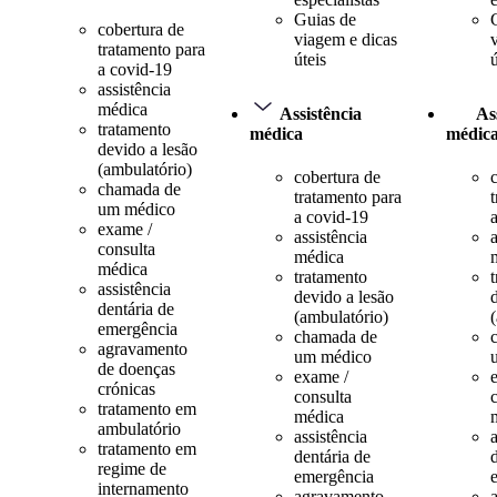
Guias de
cobertura de
viagem e dicas
tratamento para
úteis
ú
a covid-19
assistência
médica
Assistência
As
tratamento
médica
médic
devido a lesão
(ambulatório)
cobertura de
chamada de
tratamento para
um médico
a covid-19
exame /
assistência
a
consulta
médica
médica
tratamento
assistência
devido a lesão
dentária de
(ambulatório)
emergência
chamada de
agravamento
um médico
de doenças
exame /
crónicas
consulta
tratamento em
médica
ambulatório
assistência
a
tratamento em
dentária de
regime de
emergência
internamento
agravamento