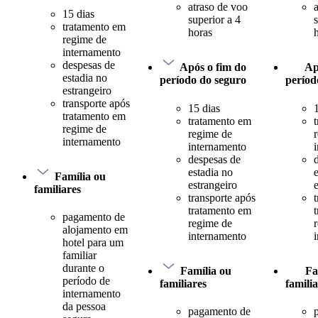
atraso de voo
15 dias
superior a 4
tratamento em
horas
regime de
internamento
despesas de
Após o fim do
Ap
estadia no
período do seguro
períod
estrangeiro
transporte após
15 dias
tratamento em
tratamento em
regime de
regime de
internamento
internamento
despesas de
estadia no
Família ou
estrangeiro
familiares
transporte após
tratamento em
pagamento de
regime de
alojamento em
internamento
hotel para um
familiar
durante o
Família ou
Fa
período de
familiares
famili
internamento
da pessoa
pagamento de