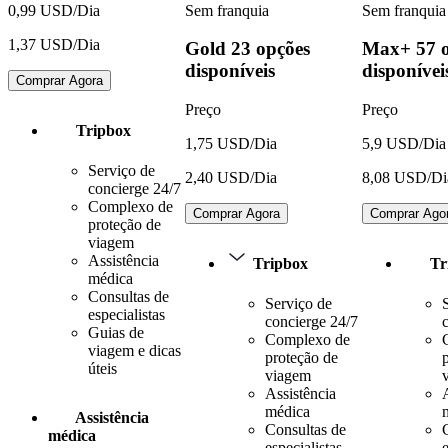
Sem franquia
Sem franquia
0,99 USD/Dia
1,37 USD/Dia
Gold
23 opções
Max+
57 
disponíveis
disponívei
Comprar Agora
Preço
Preço
Tripbox
1,75 USD/Dia
5,9 USD/Dia
Serviço de
2,40 USD/Dia
8,08 USD/Di
concierge 24/7
Complexo de
Comprar Agora
Comprar Ago
proteção de
viagem
Assistência
Tripbox
Tr
médica
Consultas de
Serviço de
especialistas
concierge 24/7
Guias de
Complexo de
viagem e dicas
proteção de
úteis
viagem
Assistência
médica
Assistência
Consultas de
médica
especialistas
e