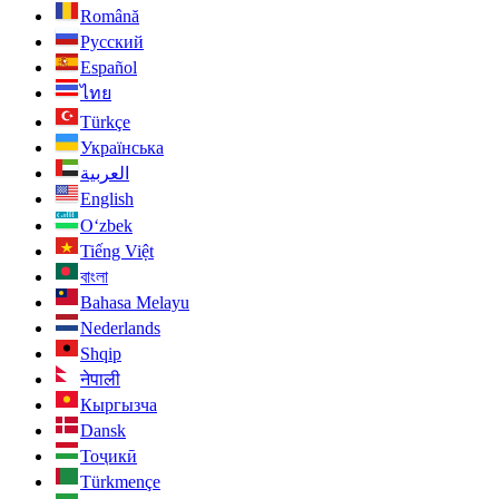
Română
Русский
Español
ไทย
Türkçe
Українська
العربية
English
O‘zbek
Tiếng Việt
বাংলা
Bahasa Melayu
Nederlands
Shqip
नेपाली
Кыргызча
Dansk
Тоҷикӣ
Türkmençe