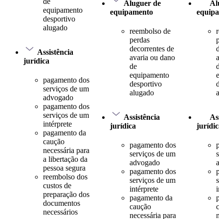
de
Aluguer de
Al
equipamento
equipamento
equip
desportivo
alugado
reembolso de
perdas
decorrentes de
Assistência
avaria ou dano
jurídica
de
equipamento
pagamento dos
desportivo
serviços de um
alugado
advogado
pagamento dos
serviços de um
Assistência
As
intérprete
jurídica
jurídi
pagamento da
caução
pagamento dos
necessária para
serviços de um
a libertação da
advogado
pessoa segura
pagamento dos
reembolso dos
serviços de um
custos de
intérprete
i
preparação dos
pagamento da
documentos
caução
necessários
necessária para