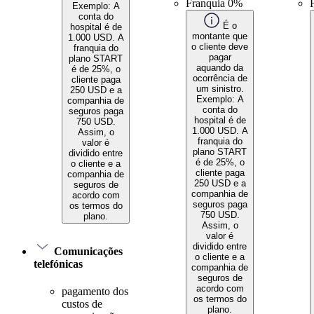
Franquia 0%
Exemplo: A
conta do
É o
hospital é de
montante que
1.000 USD. A
o cliente deve
franquia do
pagar
plano START
aquando da
é de 25%, o
ocorrência de
cliente paga
um sinistro.
250 USD e a
Exemplo: A
companhia de
conta do
seguros paga
hospital é de
750 USD.
1.000 USD. A
Assim, o
franquia do
valor é
plano START
dividido entre
é de 25%, o
o cliente e a
cliente paga
companhia de
250 USD e a
seguros de
companhia de
acordo com
seguros paga
os termos do
750 USD.
plano.
Assim, o
valor é
dividido entre
Comunicações
o cliente e a
telefónicas
companhia de
seguros de
acordo com
pagamento dos
os termos do
custos de
plano.