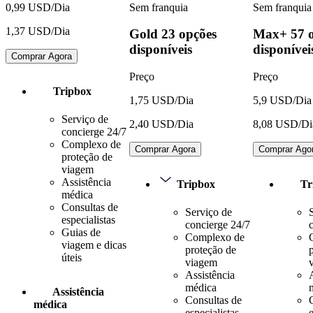
Sem franquia
Sem franquia
0,99 USD/Dia
1,37 USD/Dia
Gold
23 opções
Max+
57 
disponíveis
disponívei
Comprar Agora
Preço
Preço
Tripbox
1,75 USD/Dia
5,9 USD/Dia
Serviço de
2,40 USD/Dia
8,08 USD/Di
concierge 24/7
Complexo de
Comprar Agora
Comprar Ago
proteção de
viagem
Assistência
Tripbox
Tr
médica
Consultas de
Serviço de
especialistas
concierge 24/7
Guias de
Complexo de
viagem e dicas
proteção de
úteis
viagem
Assistência
médica
Assistência
Consultas de
médica
especialistas
e