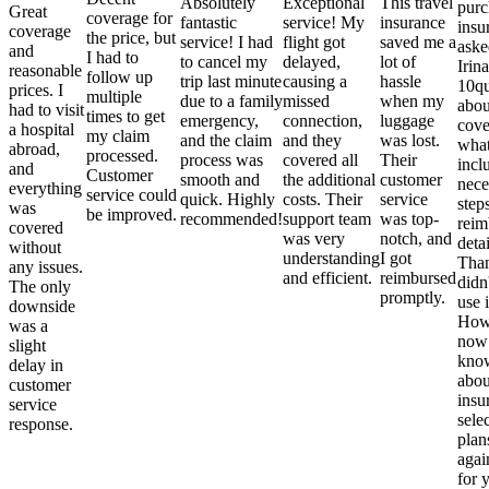
Absolutely
Exceptional
This travel
purc
Great
coverage for
fantastic
service! My
insurance
insu
coverage
the price, but
service! I had
flight got
saved me a
aske
and
I had to
to cancel my
delayed,
lot of
Irina
reasonable
follow up
trip last minute
causing a
hassle
10qu
prices. I
multiple
due to a family
missed
when my
abou
had to visit
times to get
emergency,
connection,
luggage
cove
a hospital
my claim
and the claim
and they
was lost.
what
abroad,
processed.
process was
covered all
Their
incl
and
Customer
smooth and
the additional
customer
nece
everything
service could
quick. Highly
costs. Their
service
step
was
be improved.
recommended!
support team
was top-
reim
covered
was very
notch, and
detai
without
understanding
I got
Than
any issues.
and efficient.
reimbursed
didn
The only
promptly.
use i
downside
Howe
was a
now
slight
kno
delay in
abou
customer
insu
service
sele
response.
plan
again
for 