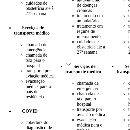
cuidados de
de doenças
obstetrícia até à
crónicas
27ª semana
tratamento em
ambulatório
tratamento em
Serviços de
regime de
transporte médico
internamento
cuidados de
chamada de
obstetrícia até à
o
emergência
27ª semana
chamada de
táxi para o
hospital
Serviços de
Se
transporte por
transporte médico
transp
aviação médica
evacuação
chamada de
médica para o
emergência
país de
chamada de
residência
táxi para o
t
hospital
transporte por
COVID
aviação médica
evacuação
cobertura do
médica para o
diagnóstico de