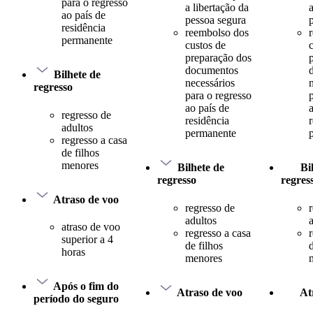
para o regresso
a libertação da
ao país de
pessoa segura
residência
reembolso dos
permanente
custos de
preparação dos
documentos
Bilhete de
necessários
regresso
para o regresso
ao país de
regresso de
residência
adultos
permanente
regresso a casa
de filhos
menores
Bilhete de
Bi
regresso
regres
Atraso de voo
regresso de
adultos
atraso de voo
regresso a casa
superior a 4
de filhos
d
horas
menores
Após o fim do
Atraso de voo
At
período do seguro