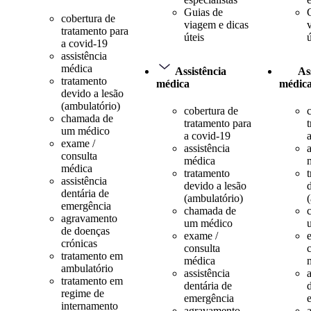
Guias de
cobertura de
viagem e dicas
tratamento para
úteis
ú
a covid-19
assistência
médica
Assistência
As
tratamento
médica
médic
devido a lesão
(ambulatório)
cobertura de
chamada de
tratamento para
um médico
a covid-19
exame /
assistência
a
consulta
médica
médica
tratamento
assistência
devido a lesão
dentária de
(ambulatório)
emergência
chamada de
agravamento
um médico
de doenças
exame /
crónicas
consulta
tratamento em
médica
ambulatório
assistência
a
tratamento em
dentária de
regime de
emergência
internamento
agravamento