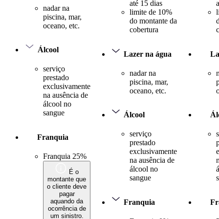
até 15 dias
nadar na
limite de 10%
piscina, mar,
do montante da
oceano, etc.
cobertura
Álcool
Lazer na água
La
serviço
nadar na
prestado
piscina, mar,
exclusivamente
oceano, etc.
na ausência de
álcool no
sangue
Álcool
Ál
serviço
Franquia
prestado
exclusivamente
Franquia 25%
na ausência de
álcool no
É o
sangue
montante que
o cliente deve
pagar
aquando da
Franquia
Fr
ocorrência de
um sinistro.