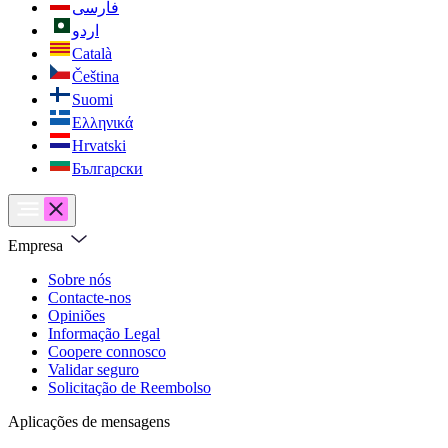
فارسی
اردو
Català
Čeština
Suomi
Ελληνικά
Hrvatski
Български
Empresa
Sobre nós
Contacte-nos
Opiniões
Informação Legal
Coopere connosco
Validar seguro
Solicitação de Reembolso
Aplicações de mensagens