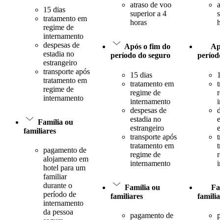
atraso de voo
15 dias
superior a 4
tratamento em
horas
regime de
internamento
despesas de
Após o fim do
Ap
estadia no
período do seguro
períod
estrangeiro
transporte após
15 dias
tratamento em
tratamento em
regime de
regime de
internamento
internamento
despesas de
estadia no
Família ou
estrangeiro
familiares
transporte após
tratamento em
pagamento de
regime de
alojamento em
internamento
hotel para um
familiar
durante o
Família ou
Fa
período de
familiares
famili
internamento
da pessoa
pagamento de