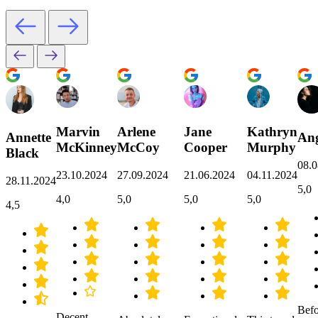
Marvin
Arlene
Jane
Kathryn
Annette
Ang
McKinney
McCoy
Cooper
Murphy
Black
08.0
23.10.2024
27.09.2024
21.06.2024
04.11.2024
28.11.2024
5,0
4,0
5,0
5,0
5,0
4,5
Befo
Decent