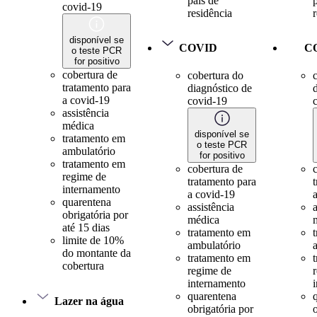
país de
covid-19
residência
disponível se
COVID
C
o teste PCR
for positivo
cobertura de
cobertura do
tratamento para
diagnóstico de
a covid-19
covid-19
assistência
médica
disponível se
tratamento em
o teste PCR
ambulatório
for positivo
tratamento em
cobertura de
regime de
tratamento para
internamento
a covid-19
quarentena
assistência
a
obrigatória por
médica
até 15 dias
tratamento em
limite de 10%
ambulatório
do montante da
tratamento em
cobertura
regime de
internamento
quarentena
Lazer na água
obrigatória por