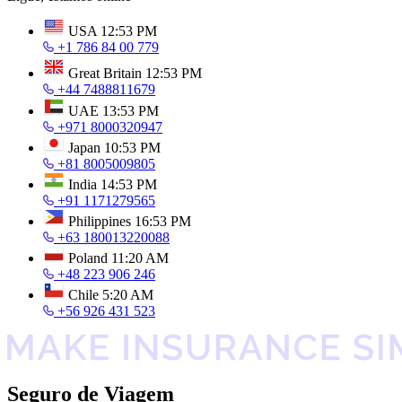
USA
12:53 PM
+1 786 84 00 779
Great Britain
12:53 PM
+44 7488811679
UAE
13:53 PM
+971 8000320947
Japan
10:53 PM
+81 8005009805
India
14:53 PM
+91 1171279565
Philippines
16:53 PM
+63 180013220088
Poland
11:20 AM
+48 223 906 246
Chile
5:20 AM
+56 926 431 523
Seguro de Viagem