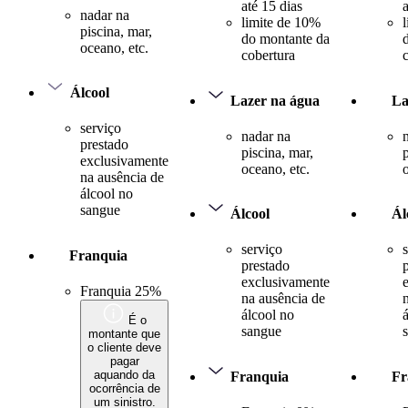
até 15 dias
nadar na
limite de 10%
piscina, mar,
do montante da
oceano, etc.
cobertura
Álcool
Lazer na água
La
serviço
nadar na
prestado
piscina, mar,
exclusivamente
oceano, etc.
na ausência de
álcool no
sangue
Álcool
Ál
serviço
Franquia
prestado
exclusivamente
Franquia 25%
na ausência de
álcool no
É o
sangue
montante que
o cliente deve
pagar
aquando da
Franquia
Fr
ocorrência de
um sinistro.