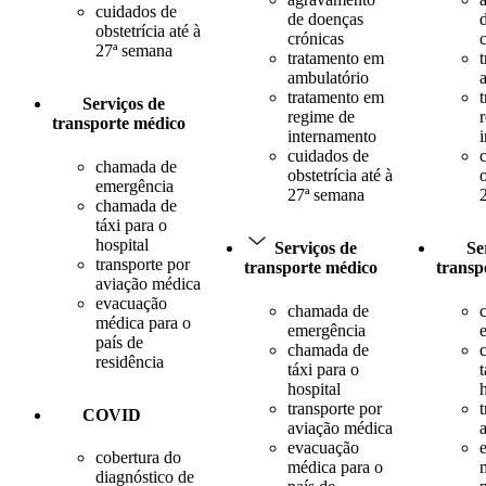
cuidados de
de doenças
obstetrícia até à
crónicas
27ª semana
tratamento em
ambulatório
tratamento em
Serviços de
regime de
transporte médico
internamento
cuidados de
chamada de
obstetrícia até à
o
emergência
27ª semana
chamada de
táxi para o
hospital
Serviços de
Se
transporte por
transporte médico
transp
aviação médica
evacuação
chamada de
médica para o
emergência
país de
chamada de
residência
táxi para o
t
hospital
transporte por
COVID
aviação médica
evacuação
cobertura do
médica para o
diagnóstico de