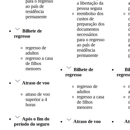
para o regresso
a libertação da
ao país de
pessoa segura
residência
reembolso dos
permanente
custos de
preparação dos
documentos
Bilhete de
necessários
regresso
para o regresso
ao país de
regresso de
residência
adultos
permanente
regresso a casa
de filhos
menores
Bilhete de
Bi
regresso
regres
Atraso de voo
regresso de
adultos
atraso de voo
regresso a casa
superior a 4
de filhos
d
horas
menores
Após o fim do
Atraso de voo
At
período do seguro