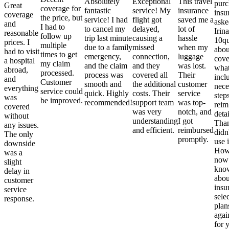
Absolutely
Exceptional
This travel
purc
Great
coverage for
fantastic
service! My
insurance
insu
coverage
the price, but
service! I had
flight got
saved me a
aske
and
I had to
to cancel my
delayed,
lot of
Irina
reasonable
follow up
trip last minute
causing a
hassle
10qu
prices. I
multiple
due to a family
missed
when my
abou
had to visit
times to get
emergency,
connection,
luggage
cove
a hospital
my claim
and the claim
and they
was lost.
what
abroad,
processed.
process was
covered all
Their
incl
and
Customer
smooth and
the additional
customer
nece
everything
service could
quick. Highly
costs. Their
service
step
was
be improved.
recommended!
support team
was top-
reim
covered
was very
notch, and
detai
without
understanding
I got
Than
any issues.
and efficient.
reimbursed
didn
The only
promptly.
use i
downside
Howe
was a
now
slight
kno
delay in
abou
customer
insu
service
sele
response.
plan
again
for 