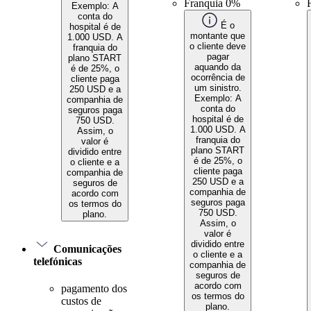
Franquia 0%
Exemplo: A
conta do
É o
hospital é de
montante que
1.000 USD. A
o cliente deve
franquia do
pagar
plano START
aquando da
é de 25%, o
ocorrência de
cliente paga
um sinistro.
250 USD e a
Exemplo: A
companhia de
conta do
seguros paga
hospital é de
750 USD.
1.000 USD. A
Assim, o
franquia do
valor é
plano START
dividido entre
é de 25%, o
o cliente e a
cliente paga
companhia de
250 USD e a
seguros de
companhia de
acordo com
seguros paga
os termos do
750 USD.
plano.
Assim, o
valor é
dividido entre
Comunicações
o cliente e a
telefónicas
companhia de
seguros de
acordo com
pagamento dos
os termos do
custos de
plano.