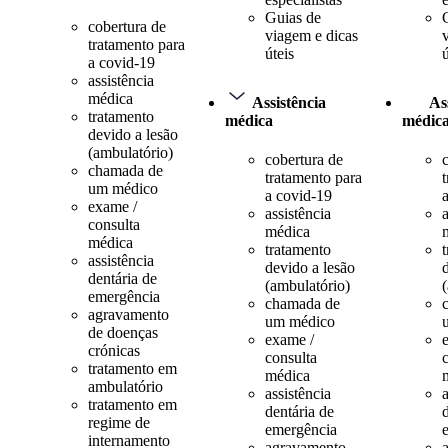
Guias de
cobertura de
viagem e dicas
tratamento para
úteis
ú
a covid-19
assistência
médica
Assistência
As
tratamento
médica
médic
devido a lesão
(ambulatório)
cobertura de
chamada de
tratamento para
um médico
a covid-19
exame /
assistência
a
consulta
médica
médica
tratamento
assistência
devido a lesão
dentária de
(ambulatório)
emergência
chamada de
agravamento
um médico
de doenças
exame /
crónicas
consulta
tratamento em
médica
ambulatório
assistência
a
tratamento em
dentária de
regime de
emergência
internamento
agravamento