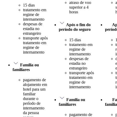
atraso de voo
15 dias
superior a 4
tratamento em
horas
regime de
internamento
despesas de
Após o fim do
Ap
estadia no
período do seguro
períod
estrangeiro
transporte após
15 dias
tratamento em
tratamento em
regime de
regime de
internamento
internamento
despesas de
estadia no
Família ou
estrangeiro
familiares
transporte após
tratamento em
pagamento de
regime de
alojamento em
internamento
hotel para um
familiar
durante o
Família ou
Fa
período de
familiares
famili
internamento
da pessoa
pagamento de