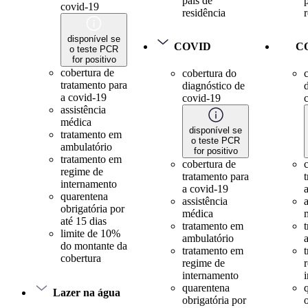
país de
covid-19
residência
disponível se
COVID
C
o teste PCR
for positivo
cobertura de
cobertura do
tratamento para
diagnóstico de
a covid-19
covid-19
assistência
médica
disponível se
tratamento em
o teste PCR
ambulatório
for positivo
tratamento em
cobertura de
regime de
tratamento para
internamento
a covid-19
quarentena
assistência
a
obrigatória por
médica
até 15 dias
tratamento em
limite de 10%
ambulatório
do montante da
tratamento em
cobertura
regime de
internamento
quarentena
Lazer na água
obrigatória por