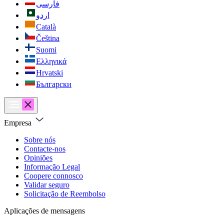
فارسی
اردو
Català
Čeština
Suomi
Ελληνικά
Hrvatski
Български
Empresa
Sobre nós
Contacte-nos
Opiniões
Informação Legal
Coopere connosco
Validar seguro
Solicitação de Reembolso
Aplicações de mensagens