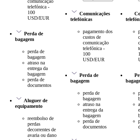
comunicação
telefónica -
100
Comunicações
Co
USD/EUR
telefónicas
telefón
pagamento dos
Perda de
custos de
bagagem
comunicação
telefónica -
t
perda de
100
bagagem
USD/EUR
atraso na
entrega da
bagagem
Perda de
Pe
perda de
bagagem
bagag
documentos
perda de
bagagem
Aluguer de
atraso na
equipamento
entrega da
bagagem
reembolso de
perda de
perdas
documentos
decorrentes de
avaria ou dano