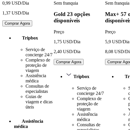
Sem franquia
Sem franquia
0,99 USD/Dia
1,37 USD/Dia
Gold
23 opções
Max+
57 
disponíveis
disponívei
Comprar Agora
Preço
Preço
Tripbox
1,75 USD/Dia
5,9 USD/Dia
Serviço de
2,40 USD/Dia
8,08 USD/Di
concierge 24/7
Complexo de
Comprar Agora
Comprar Ago
proteção de
viagem
Assistência
Tripbox
Tr
médica
Consultas de
Serviço de
especialistas
concierge 24/7
Guias de
Complexo de
viagem e dicas
proteção de
úteis
viagem
Assistência
médica
Assistência
Consultas de
médica
especialistas
e