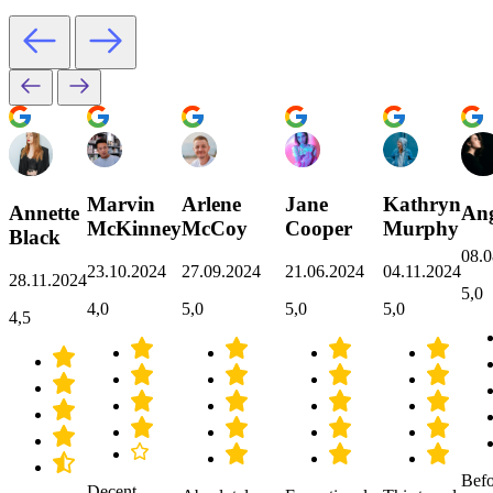
Marvin
Arlene
Jane
Kathryn
Annette
Ang
McKinney
McCoy
Cooper
Murphy
Black
08.0
23.10.2024
27.09.2024
21.06.2024
04.11.2024
28.11.2024
5,0
4,0
5,0
5,0
5,0
4,5
Befo
Decent