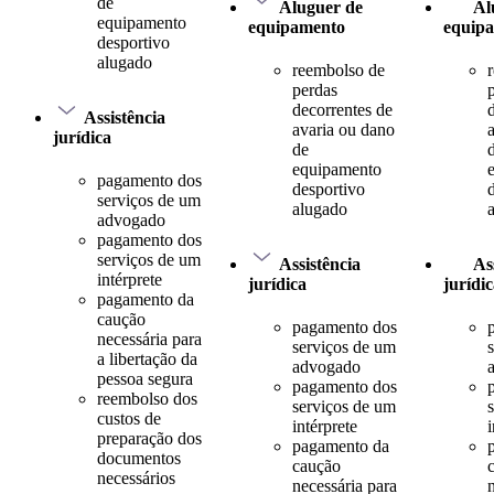
de
Aluguer de
Al
equipamento
equipamento
equip
desportivo
alugado
reembolso de
perdas
decorrentes de
Assistência
avaria ou dano
jurídica
de
equipamento
pagamento dos
desportivo
serviços de um
alugado
advogado
pagamento dos
serviços de um
Assistência
As
intérprete
jurídica
jurídi
pagamento da
caução
pagamento dos
necessária para
serviços de um
a libertação da
advogado
pessoa segura
pagamento dos
reembolso dos
serviços de um
custos de
intérprete
i
preparação dos
pagamento da
documentos
caução
necessários
necessária para