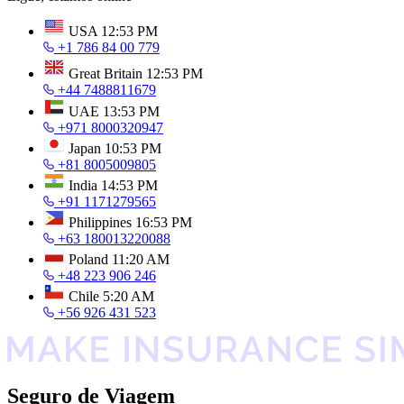
USA
12:53 PM
+1 786 84 00 779
Great Britain
12:53 PM
+44 7488811679
UAE
13:53 PM
+971 8000320947
Japan
10:53 PM
+81 8005009805
India
14:53 PM
+91 1171279565
Philippines
16:53 PM
+63 180013220088
Poland
11:20 AM
+48 223 906 246
Chile
5:20 AM
+56 926 431 523
Seguro de Viagem