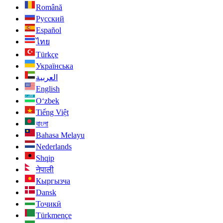
Română
Русский
Español
ไทย
Türkçe
Українська
العربية
English
O‘zbek
Tiếng Việt
বাংলা
Bahasa Melayu
Nederlands
Shqip
नेपाली
Кыргызча
Dansk
Тоҷикӣ
Türkmençe