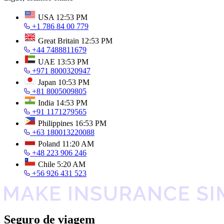
USA
12:53 PM
+1 786 84 00 779
Great Britain
12:53 PM
+44 7488811679
UAE
13:53 PM
+971 8000320947
Japan
10:53 PM
+81 8005009805
India
14:53 PM
+91 1171279565
Philippines
16:53 PM
+63 180013220088
Poland
11:20 AM
+48 223 906 246
Chile
5:20 AM
+56 926 431 523
Seguro de viagem