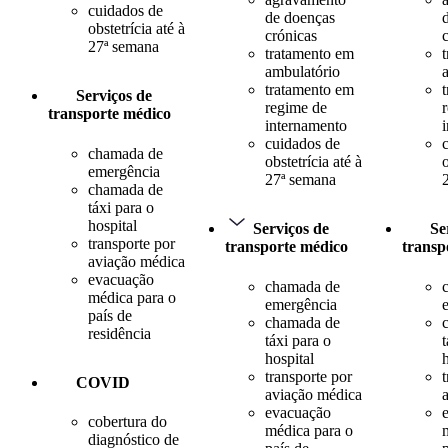
cuidados de
de doenças
obstetrícia até à
crónicas
27ª semana
tratamento em
ambulatório
tratamento em
Serviços de
regime de
transporte médico
internamento
cuidados de
chamada de
obstetrícia até à
o
emergência
27ª semana
chamada de
táxi para o
hospital
Serviços de
Se
transporte por
transporte médico
transp
aviação médica
evacuação
chamada de
médica para o
emergência
país de
chamada de
residência
táxi para o
t
hospital
transporte por
COVID
aviação médica
evacuação
cobertura do
médica para o
diagnóstico de