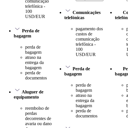
comunicação
telefónica -
100
Comunicações
Co
USD/EUR
telefónicas
telefón
pagamento dos
Perda de
custos de
bagagem
comunicação
telefónica -
t
perda de
100
bagagem
USD/EUR
atraso na
entrega da
bagagem
Perda de
Pe
perda de
bagagem
bagag
documentos
perda de
bagagem
Aluguer de
atraso na
equipamento
entrega da
bagagem
reembolso de
perda de
perdas
documentos
decorrentes de
avaria ou dano