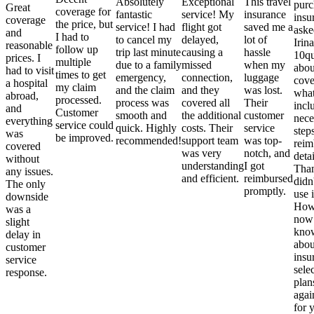
Absolutely
Exceptional
This travel
purc
Great
coverage for
fantastic
service! My
insurance
insu
coverage
the price, but
service! I had
flight got
saved me a
aske
and
I had to
to cancel my
delayed,
lot of
Irina
reasonable
follow up
trip last minute
causing a
hassle
10qu
prices. I
multiple
due to a family
missed
when my
abou
had to visit
times to get
emergency,
connection,
luggage
cove
a hospital
my claim
and the claim
and they
was lost.
what
abroad,
processed.
process was
covered all
Their
incl
and
Customer
smooth and
the additional
customer
nece
everything
service could
quick. Highly
costs. Their
service
step
was
be improved.
recommended!
support team
was top-
reim
covered
was very
notch, and
detai
without
understanding
I got
Than
any issues.
and efficient.
reimbursed
didn
The only
promptly.
use i
downside
Howe
was a
now
slight
kno
delay in
abou
customer
insu
service
sele
response.
plan
again
for 