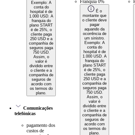
Franquia 0%
Exemplo: A
conta do
É o
hospital é de
montante que
1.000 USD. A
o cliente deve
franquia do
pagar
plano START
aquando da
é de 25%, o
ocorrência de
cliente paga
um sinistro.
250 USD e a
Exemplo: A
companhia de
conta do
seguros paga
hospital é de
750 USD.
1.000 USD. A
Assim, o
franquia do
valor é
plano START
dividido entre
é de 25%, o
o cliente e a
cliente paga
companhia de
250 USD e a
seguros de
companhia de
acordo com
seguros paga
os termos do
750 USD.
plano.
Assim, o
valor é
dividido entre
Comunicações
o cliente e a
telefónicas
companhia de
seguros de
acordo com
pagamento dos
os termos do
custos de
plano.