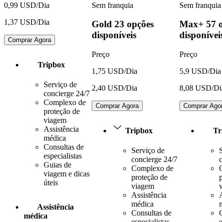
Sem franquia
Sem franquia
0,99 USD/Dia
1,37 USD/Dia
Gold
23 opções
Max+
57 
disponíveis
disponívei
Comprar Agora
Preço
Preço
Tripbox
1,75 USD/Dia
5,9 USD/Dia
Serviço de
2,40 USD/Dia
8,08 USD/Di
concierge 24/7
Complexo de
Comprar Agora
Comprar Ago
proteção de
viagem
Assistência
Tripbox
Tr
médica
Consultas de
Serviço de
especialistas
concierge 24/7
Guias de
Complexo de
viagem e dicas
proteção de
úteis
viagem
Assistência
médica
Assistência
Consultas de
médica
especialistas
e