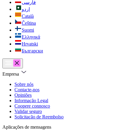
فارسی
اردو
Català
Čeština
Suomi
Ελληνικά
Hrvatski
Български
Empresa
Sobre nós
Contacte-nos
Opiniões
Informação Legal
Coopere connosco
Validar seguro
Solicitação de Reembolso
Aplicações de mensagens