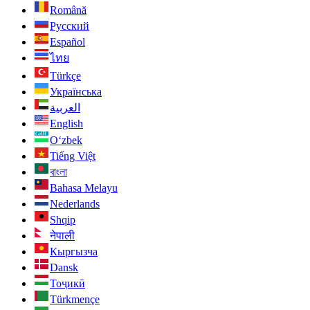
Română
Русский
Español
ไทย
Türkçe
Українська
العربية
English
O‘zbek
Tiếng Việt
বাংলা
Bahasa Melayu
Nederlands
Shqip
नेपाली
Кыргызча
Dansk
Тоҷикӣ
Türkmençe