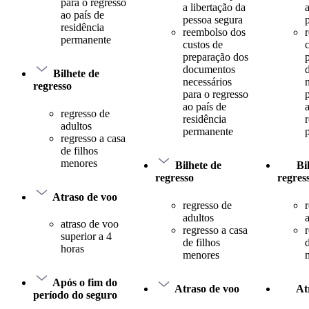
para o regresso
a libertação da
ao país de
pessoa segura
residência
reembolso dos
permanente
custos de
preparação dos
documentos
Bilhete de
necessários
regresso
para o regresso
ao país de
regresso de
residência
adultos
permanente
regresso a casa
de filhos
menores
Bilhete de
Bi
regresso
regres
Atraso de voo
regresso de
adultos
atraso de voo
regresso a casa
superior a 4
de filhos
d
horas
menores
Após o fim do
Atraso de voo
At
período do seguro