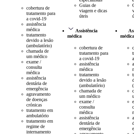
Guias de
cobertura de
viagem e dicas
tratamento para
úteis
ú
a covid-19
assistência
médica
Assistência
As
tratamento
médica
médic
devido a lesão
(ambulatório)
cobertura de
chamada de
tratamento para
um médico
a covid-19
exame /
assistência
a
consulta
médica
médica
tratamento
assistência
devido a lesão
dentária de
(ambulatório)
emergência
chamada de
agravamento
um médico
de doenças
exame /
crónicas
consulta
tratamento em
médica
ambulatório
assistência
a
tratamento em
dentária de
regime de
emergência
internamento
agravamento