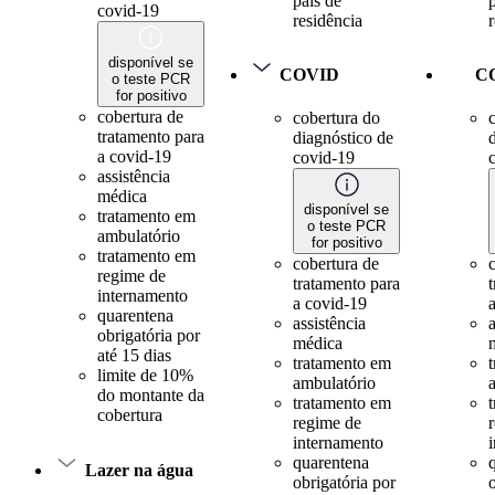
país de
covid-19
residência
disponível se
COVID
C
o teste PCR
for positivo
cobertura de
cobertura do
tratamento para
diagnóstico de
a covid-19
covid-19
assistência
médica
disponível se
tratamento em
o teste PCR
ambulatório
for positivo
tratamento em
cobertura de
regime de
tratamento para
internamento
a covid-19
quarentena
assistência
a
obrigatória por
médica
até 15 dias
tratamento em
limite de 10%
ambulatório
do montante da
tratamento em
cobertura
regime de
internamento
quarentena
Lazer na água
obrigatória por