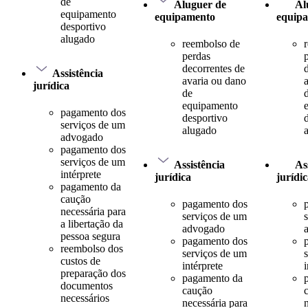
de
Aluguer de
Al
equipamento
equipamento
equip
desportivo
alugado
reembolso de
perdas
decorrentes de
Assistência
avaria ou dano
jurídica
de
equipamento
pagamento dos
desportivo
serviços de um
alugado
advogado
pagamento dos
serviços de um
Assistência
As
intérprete
jurídica
jurídi
pagamento da
caução
pagamento dos
necessária para
serviços de um
a libertação da
advogado
pessoa segura
pagamento dos
reembolso dos
serviços de um
custos de
intérprete
i
preparação dos
pagamento da
documentos
caução
necessários
necessária para