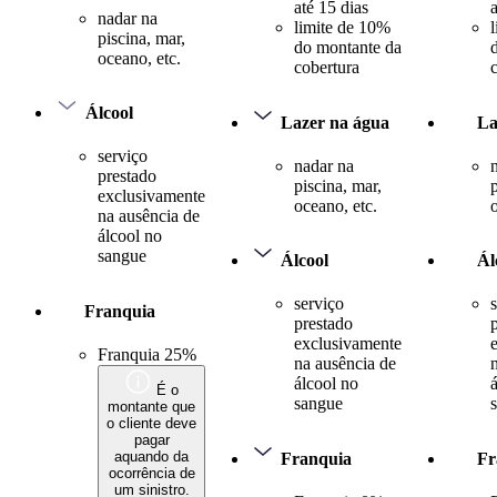
até 15 dias
nadar na
limite de 10%
piscina, mar,
do montante da
oceano, etc.
cobertura
Álcool
Lazer na água
La
serviço
nadar na
prestado
piscina, mar,
exclusivamente
oceano, etc.
na ausência de
álcool no
sangue
Álcool
Ál
serviço
Franquia
prestado
exclusivamente
Franquia 25%
na ausência de
álcool no
É o
sangue
montante que
o cliente deve
pagar
aquando da
Franquia
Fr
ocorrência de
um sinistro.