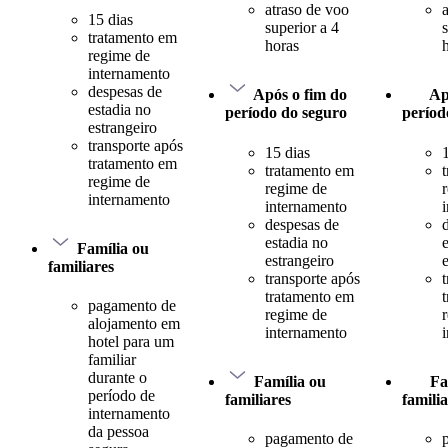
atraso de voo
15 dias
superior a 4
tratamento em
horas
regime de
internamento
despesas de
Após o fim do
Ap
estadia no
período do seguro
períod
estrangeiro
transporte após
15 dias
tratamento em
tratamento em
regime de
regime de
internamento
internamento
despesas de
estadia no
Família ou
estrangeiro
familiares
transporte após
tratamento em
pagamento de
regime de
alojamento em
internamento
hotel para um
familiar
durante o
Família ou
Fa
período de
familiares
famili
internamento
da pessoa
pagamento de