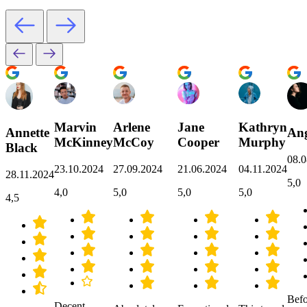
Marvin
Arlene
Jane
Kathryn
Annette
Ang
McKinney
McCoy
Cooper
Murphy
Black
08.0
23.10.2024
27.09.2024
21.06.2024
04.11.2024
28.11.2024
5,0
4,0
5,0
5,0
5,0
4,5
Befo
Decent