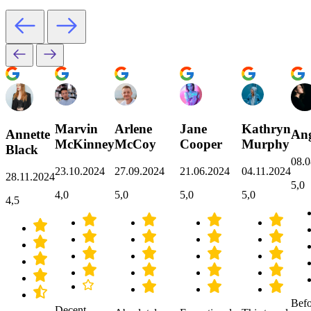
Marvin
Arlene
Jane
Kathryn
Annette
Ang
McKinney
McCoy
Cooper
Murphy
Black
08.0
23.10.2024
27.09.2024
21.06.2024
04.11.2024
28.11.2024
5,0
4,0
5,0
5,0
5,0
4,5
Befo
Decent