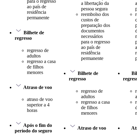
para o regresso
a libertação da
ao país de
pessoa segura
residência
reembolso dos
permanente
custos de
preparação dos
documentos
Bilhete de
necessários
regresso
para o regresso
ao país de
regresso de
residência
adultos
permanente
regresso a casa
de filhos
menores
Bilhete de
Bi
regresso
regres
Atraso de voo
regresso de
adultos
atraso de voo
regresso a casa
superior a 4
de filhos
d
horas
menores
Após o fim do
Atraso de voo
At
período do seguro