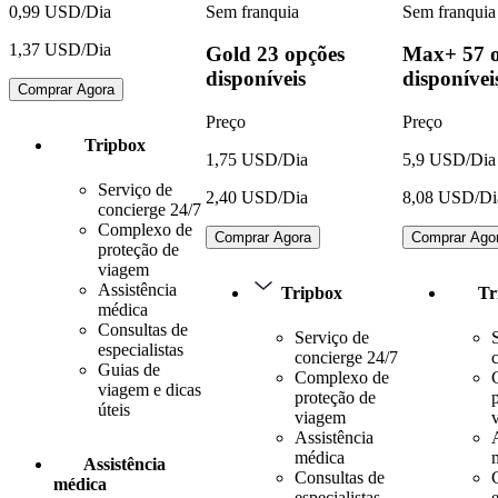
Sem franquia
Sem franquia
0,99 USD/Dia
1,37 USD/Dia
Gold
23 opções
Max+
57 
disponíveis
disponívei
Comprar Agora
Preço
Preço
Tripbox
1,75 USD/Dia
5,9 USD/Dia
Serviço de
2,40 USD/Dia
8,08 USD/Di
concierge 24/7
Complexo de
Comprar Agora
Comprar Ago
proteção de
viagem
Assistência
Tripbox
Tr
médica
Consultas de
Serviço de
especialistas
concierge 24/7
Guias de
Complexo de
viagem e dicas
proteção de
úteis
viagem
Assistência
médica
Assistência
Consultas de
médica
especialistas
e