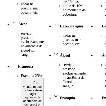
até 15 dias
nadar na
limite de 10%
piscina, mar,
do montante da
oceano, etc.
cobertura
Álcool
Lazer na água
La
serviço
nadar na
prestado
piscina, mar,
exclusivamente
oceano, etc.
na ausência de
álcool no
sangue
Álcool
Ál
serviço
Franquia
prestado
exclusivamente
Franquia 25%
na ausência de
álcool no
É o
sangue
montante que
o cliente deve
pagar
aquando da
Franquia
Fr
ocorrência de
um sinistro.