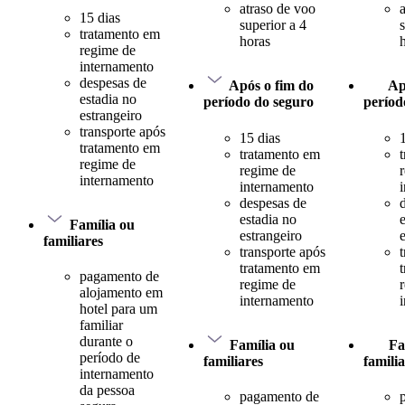
atraso de voo
15 dias
superior a 4
tratamento em
horas
regime de
internamento
despesas de
Após o fim do
Ap
estadia no
período do seguro
períod
estrangeiro
transporte após
15 dias
tratamento em
tratamento em
regime de
regime de
internamento
internamento
despesas de
estadia no
Família ou
estrangeiro
familiares
transporte após
tratamento em
pagamento de
regime de
alojamento em
internamento
hotel para um
familiar
durante o
Família ou
Fa
período de
familiares
famili
internamento
da pessoa
pagamento de