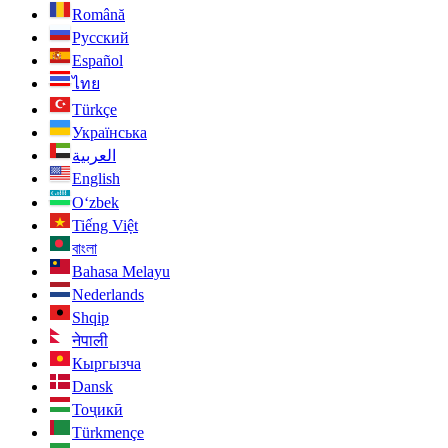
Română
Русский
Español
ไทย
Türkçe
Українська
العربية
English
O‘zbek
Tiếng Việt
বাংলা
Bahasa Melayu
Nederlands
Shqip
नेपाली
Кыргызча
Dansk
Тоҷикӣ
Türkmençe