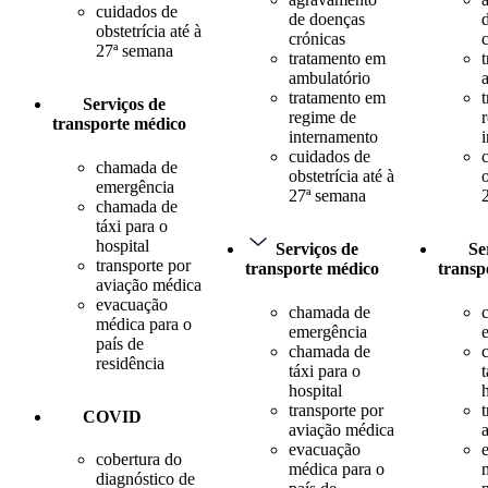
cuidados de
de doenças
obstetrícia até à
crónicas
27ª semana
tratamento em
ambulatório
tratamento em
Serviços de
regime de
transporte médico
internamento
cuidados de
chamada de
obstetrícia até à
o
emergência
27ª semana
chamada de
táxi para o
hospital
Serviços de
Se
transporte por
transporte médico
transp
aviação médica
evacuação
chamada de
médica para o
emergência
país de
chamada de
residência
táxi para o
t
hospital
transporte por
COVID
aviação médica
evacuação
cobertura do
médica para o
diagnóstico de