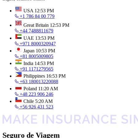
USA
12:53 PM
+1 786 84 00 779
Great Britain
12:53 PM
+44 7488811679
UAE
13:53 PM
+971 8000320947
Japan
10:53 PM
+81 8005009805
India
14:53 PM
+91 1171279565
Philippines
16:53 PM
+63 180013220088
Poland
11:20 AM
+48 223 906 246
Chile
5:20 AM
+56 926 431 523
Seguro de Viagem