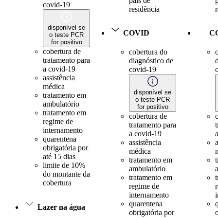
país de
covid-19
residência
disponível se
COVID
C
o teste PCR
for positivo
cobertura de
cobertura do
tratamento para
diagnóstico de
a covid-19
covid-19
assistência
médica
disponível se
tratamento em
o teste PCR
ambulatório
for positivo
tratamento em
cobertura de
regime de
tratamento para
internamento
a covid-19
quarentena
assistência
a
obrigatória por
médica
até 15 dias
tratamento em
limite de 10%
ambulatório
do montante da
tratamento em
cobertura
regime de
internamento
quarentena
Lazer na água
obrigatória por