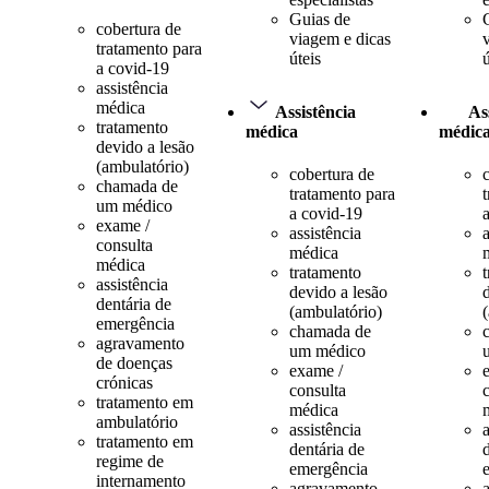
Guias de
cobertura de
viagem e dicas
tratamento para
úteis
ú
a covid-19
assistência
médica
Assistência
As
tratamento
médica
médic
devido a lesão
(ambulatório)
cobertura de
chamada de
tratamento para
um médico
a covid-19
exame /
assistência
a
consulta
médica
médica
tratamento
assistência
devido a lesão
dentária de
(ambulatório)
emergência
chamada de
agravamento
um médico
de doenças
exame /
crónicas
consulta
tratamento em
médica
ambulatório
assistência
a
tratamento em
dentária de
regime de
emergência
internamento
agravamento