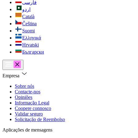
فارسی
اردو
Català
Čeština
Suomi
Ελληνικά
Hrvatski
Български
Empresa
Sobre nós
Contacte-nos
Opiniões
Informação Legal
Coopere connosco
Validar seguro
Solicitação de Reembolso
Aplicações de mensagens