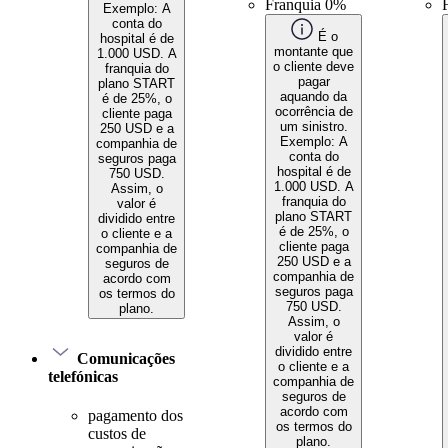
Franquia 0%
Exemplo: A
conta do
É o
hospital é de
montante que
1.000 USD. A
o cliente deve
franquia do
pagar
plano START
aquando da
é de 25%, o
ocorrência de
cliente paga
um sinistro.
250 USD e a
Exemplo: A
companhia de
conta do
seguros paga
hospital é de
750 USD.
1.000 USD. A
Assim, o
franquia do
valor é
plano START
dividido entre
é de 25%, o
o cliente e a
cliente paga
companhia de
250 USD e a
seguros de
companhia de
acordo com
seguros paga
os termos do
750 USD.
plano.
Assim, o
valor é
dividido entre
Comunicações
o cliente e a
telefónicas
companhia de
seguros de
acordo com
pagamento dos
os termos do
custos de
plano.