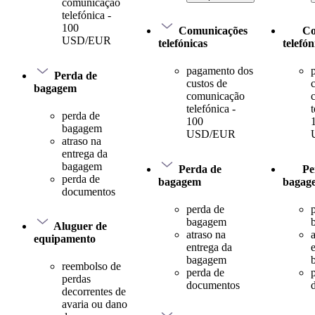
comunicação
telefónica -
100
Comunicações
Co
USD/EUR
telefónicas
telefón
pagamento dos
Perda de
custos de
bagagem
comunicação
telefónica -
t
perda de
100
bagagem
USD/EUR
atraso na
entrega da
bagagem
Perda de
Pe
perda de
bagagem
bagag
documentos
perda de
bagagem
Aluguer de
atraso na
equipamento
entrega da
bagagem
reembolso de
perda de
perdas
documentos
decorrentes de
avaria ou dano