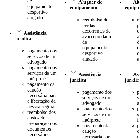
de
Aluguer de
Al
equipamento
equipamento
equip
desportivo
alugado
reembolso de
perdas
decorrentes de
Assistência
avaria ou dano
jurídica
de
equipamento
pagamento dos
desportivo
serviços de um
alugado
advogado
pagamento dos
serviços de um
Assistência
As
intérprete
jurídica
jurídi
pagamento da
caução
pagamento dos
necessária para
serviços de um
a libertação da
advogado
pessoa segura
pagamento dos
reembolso dos
serviços de um
custos de
intérprete
i
preparação dos
pagamento da
documentos
caução
necessários
necessária para