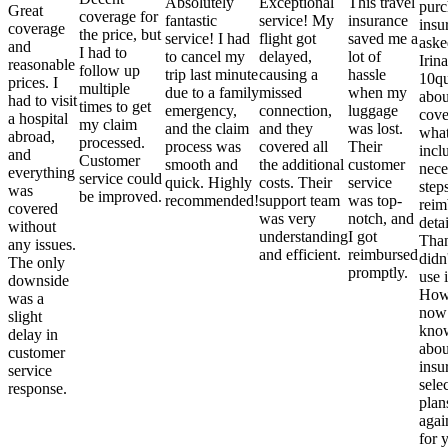
Absolutely
Exceptional
This travel
purc
Great
coverage for
fantastic
service! My
insurance
insu
coverage
the price, but
service! I had
flight got
saved me a
aske
and
I had to
to cancel my
delayed,
lot of
Irina
reasonable
follow up
trip last minute
causing a
hassle
10qu
prices. I
multiple
due to a family
missed
when my
abou
had to visit
times to get
emergency,
connection,
luggage
cove
a hospital
my claim
and the claim
and they
was lost.
what
abroad,
processed.
process was
covered all
Their
incl
and
Customer
smooth and
the additional
customer
nece
everything
service could
quick. Highly
costs. Their
service
step
was
be improved.
recommended!
support team
was top-
reim
covered
was very
notch, and
detai
without
understanding
I got
Than
any issues.
and efficient.
reimbursed
didn
The only
promptly.
use i
downside
Howe
was a
now
slight
kno
delay in
abou
customer
insu
service
sele
response.
plan
again
for 