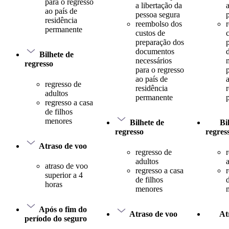
para o regresso
a libertação da
ao país de
pessoa segura
residência
reembolso dos
permanente
custos de
preparação dos
documentos
Bilhete de
necessários
regresso
para o regresso
ao país de
regresso de
residência
adultos
permanente
regresso a casa
de filhos
menores
Bilhete de
Bi
regresso
regres
Atraso de voo
regresso de
adultos
atraso de voo
regresso a casa
superior a 4
de filhos
d
horas
menores
Após o fim do
Atraso de voo
At
período do seguro