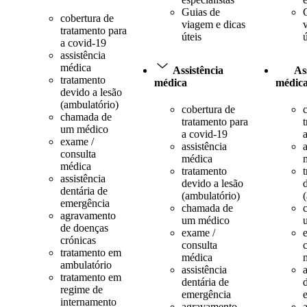
Guias de
cobertura de
viagem e dicas
tratamento para
úteis
ú
a covid-19
assistência
médica
Assistência
As
tratamento
médica
médic
devido a lesão
(ambulatório)
cobertura de
chamada de
tratamento para
um médico
a covid-19
exame /
assistência
a
consulta
médica
médica
tratamento
assistência
devido a lesão
dentária de
(ambulatório)
emergência
chamada de
agravamento
um médico
de doenças
exame /
crónicas
consulta
tratamento em
médica
ambulatório
assistência
a
tratamento em
dentária de
regime de
emergência
internamento
agravamento