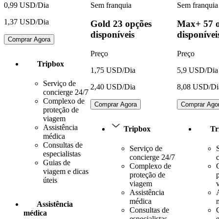
Sem franquia
Sem franquia
0,99 USD/Dia
1,37 USD/Dia
Gold
23 opções
Max+
57 
disponíveis
disponívei
Comprar Agora
Preço
Preço
Tripbox
1,75 USD/Dia
5,9 USD/Dia
Serviço de
2,40 USD/Dia
8,08 USD/Di
concierge 24/7
Complexo de
Comprar Agora
Comprar Ago
proteção de
viagem
Assistência
Tripbox
Tr
médica
Consultas de
Serviço de
especialistas
concierge 24/7
Guias de
Complexo de
viagem e dicas
proteção de
úteis
viagem
Assistência
médica
Assistência
Consultas de
médica
especialistas
e