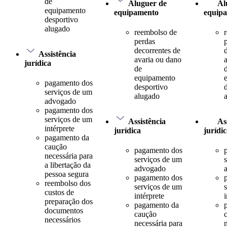
de
Aluguer de
Al
equipamento
equipamento
equip
desportivo
alugado
reembolso de
perdas
decorrentes de
Assistência
avaria ou dano
jurídica
de
equipamento
pagamento dos
desportivo
serviços de um
alugado
advogado
pagamento dos
serviços de um
Assistência
As
intérprete
jurídica
jurídi
pagamento da
caução
pagamento dos
necessária para
serviços de um
a libertação da
advogado
pessoa segura
pagamento dos
reembolso dos
serviços de um
custos de
intérprete
i
preparação dos
pagamento da
documentos
caução
necessários
necessária para