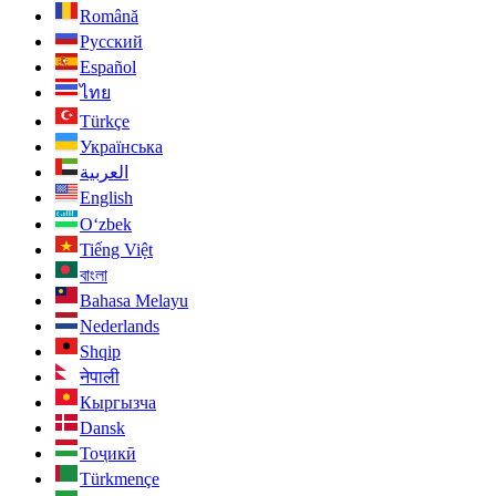
Română
Русский
Español
ไทย
Türkçe
Українська
العربية
English
O‘zbek
Tiếng Việt
বাংলা
Bahasa Melayu
Nederlands
Shqip
नेपाली
Кыргызча
Dansk
Тоҷикӣ
Türkmençe