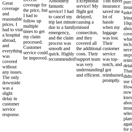
Absolutely
Exceptional
This travel
purc
Great
coverage for
fantastic
service! My
insurance
insu
coverage
the price, but
service! I had
flight got
saved me a
aske
and
I had to
to cancel my
delayed,
lot of
Irina
reasonable
follow up
trip last minute
causing a
hassle
10qu
prices. I
multiple
due to a family
missed
when my
abou
had to visit
times to get
emergency,
connection,
luggage
cove
a hospital
my claim
and the claim
and they
was lost.
what
abroad,
processed.
process was
covered all
Their
incl
and
Customer
smooth and
the additional
customer
nece
everything
service could
quick. Highly
costs. Their
service
step
was
be improved.
recommended!
support team
was top-
reim
covered
was very
notch, and
detai
without
understanding
I got
Than
any issues.
and efficient.
reimbursed
didn
The only
promptly.
use i
downside
Howe
was a
now
slight
kno
delay in
abou
customer
insu
service
sele
response.
plan
again
for 