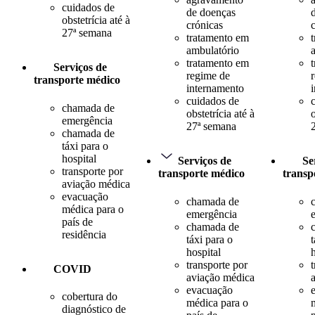
cuidados de
de doenças
obstetrícia até à
crónicas
27ª semana
tratamento em
ambulatório
tratamento em
Serviços de
regime de
transporte médico
internamento
cuidados de
chamada de
obstetrícia até à
o
emergência
27ª semana
chamada de
táxi para o
hospital
Serviços de
Se
transporte por
transporte médico
transp
aviação médica
evacuação
chamada de
médica para o
emergência
país de
chamada de
residência
táxi para o
t
hospital
transporte por
COVID
aviação médica
evacuação
cobertura do
médica para o
diagnóstico de