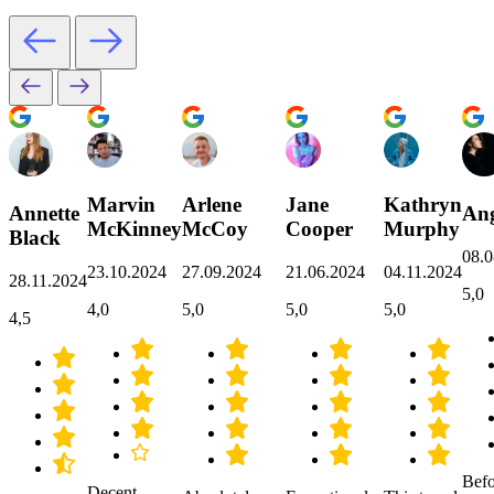
Marvin
Arlene
Jane
Kathryn
Annette
Ang
McKinney
McCoy
Cooper
Murphy
Black
08.0
23.10.2024
27.09.2024
21.06.2024
04.11.2024
28.11.2024
5,0
4,0
5,0
5,0
5,0
4,5
Befo
Decent