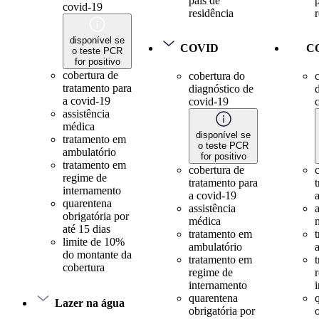
país de
covid-19
residência
disponível se
COVID
C
o teste PCR
for positivo
cobertura de
cobertura do
tratamento para
diagnóstico de
a covid-19
covid-19
assistência
médica
disponível se
tratamento em
o teste PCR
ambulatório
for positivo
tratamento em
cobertura de
regime de
tratamento para
internamento
a covid-19
quarentena
assistência
a
obrigatória por
médica
até 15 dias
tratamento em
limite de 10%
ambulatório
do montante da
tratamento em
cobertura
regime de
internamento
quarentena
Lazer na água
obrigatória por