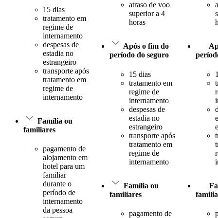
atraso de voo
15 dias
superior a 4
tratamento em
horas
regime de
internamento
despesas de
Após o fim do
Ap
estadia no
período do seguro
períod
estrangeiro
transporte após
15 dias
tratamento em
tratamento em
regime de
regime de
internamento
internamento
despesas de
estadia no
Família ou
estrangeiro
familiares
transporte após
tratamento em
pagamento de
regime de
alojamento em
internamento
hotel para um
familiar
durante o
Família ou
Fa
período de
familiares
famili
internamento
da pessoa
pagamento de