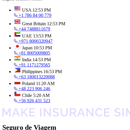
USA
12:53 PM
+1 786 84 00 779
Great Britain
12:53 PM
+44 7488811679
UAE
13:53 PM
+971 8000320947
Japan
10:53 PM
+81 8005009805
India
14:53 PM
+91 1171279565
Philippines
16:53 PM
+63 180013220088
Poland
11:20 AM
+48 223 906 246
Chile
5:20 AM
+56 926 431 523
Seguro de Viagem