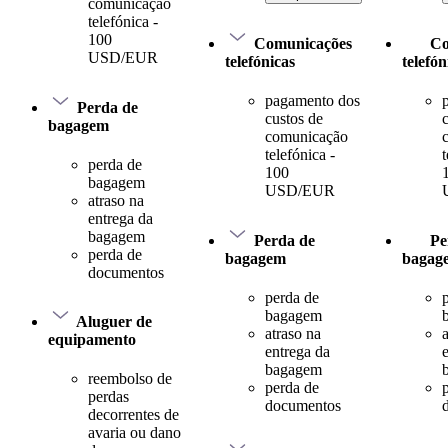
comunicação
telefónica -
100
Comunicações
Co
USD/EUR
telefónicas
telefón
pagamento dos
Perda de
custos de
bagagem
comunicação
telefónica -
t
perda de
100
bagagem
USD/EUR
atraso na
entrega da
bagagem
Perda de
Pe
perda de
bagagem
bagag
documentos
perda de
bagagem
Aluguer de
atraso na
equipamento
entrega da
bagagem
reembolso de
perda de
perdas
documentos
decorrentes de
avaria ou dano