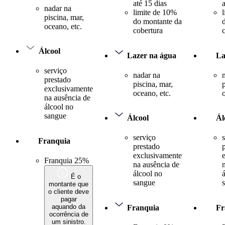
até 15 dias
nadar na
limite de 10%
piscina, mar,
do montante da
oceano, etc.
cobertura
Álcool
Lazer na água
La
serviço
nadar na
prestado
piscina, mar,
exclusivamente
oceano, etc.
na ausência de
álcool no
sangue
Álcool
Ál
serviço
Franquia
prestado
exclusivamente
Franquia 25%
na ausência de
álcool no
É o
sangue
montante que
o cliente deve
pagar
aquando da
Franquia
Fr
ocorrência de
um sinistro.