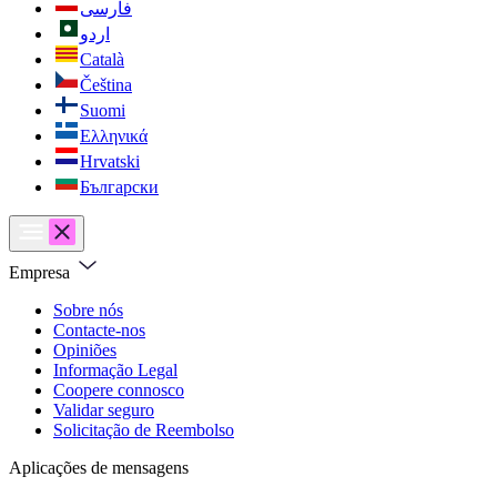
فارسی
اردو
Català
Čeština
Suomi
Ελληνικά
Hrvatski
Български
Empresa
Sobre nós
Contacte-nos
Opiniões
Informação Legal
Coopere connosco
Validar seguro
Solicitação de Reembolso
Aplicações de mensagens