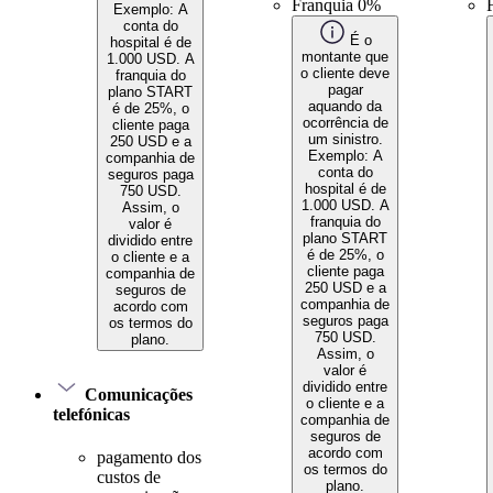
Franquia 0%
Exemplo: A
conta do
É o
hospital é de
montante que
1.000 USD. A
o cliente deve
franquia do
pagar
plano START
aquando da
é de 25%, o
ocorrência de
cliente paga
um sinistro.
250 USD e a
Exemplo: A
companhia de
conta do
seguros paga
hospital é de
750 USD.
1.000 USD. A
Assim, o
franquia do
valor é
plano START
dividido entre
é de 25%, o
o cliente e a
cliente paga
companhia de
250 USD e a
seguros de
companhia de
acordo com
seguros paga
os termos do
750 USD.
plano.
Assim, o
valor é
dividido entre
Comunicações
o cliente e a
telefónicas
companhia de
seguros de
acordo com
pagamento dos
os termos do
custos de
plano.