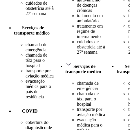
cuidados de
de doenças
obstetrícia até à
crónicas
27ª semana
tratamento em
ambulatório
tratamento em
Serviços de
regime de
transporte médico
internamento
cuidados de
chamada de
obstetrícia até à
o
emergência
27ª semana
chamada de
táxi para o
hospital
Serviços de
Se
transporte por
transporte médico
transp
aviação médica
evacuação
chamada de
médica para o
emergência
país de
chamada de
residência
táxi para o
t
hospital
transporte por
COVID
aviação médica
evacuação
cobertura do
médica para o
diagnóstico de