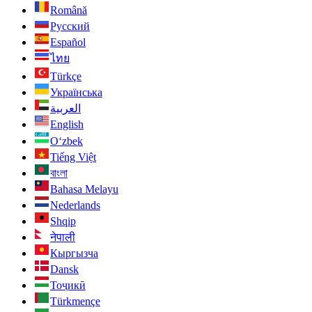
Română
Русский
Español
ไทย
Türkçe
Українська
العربية
English
O‘zbek
Tiếng Việt
বাংলা
Bahasa Melayu
Nederlands
Shqip
नेपाली
Кыргызча
Dansk
Тоҷикӣ
Türkmençe