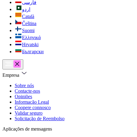
فارسی
اردو
Català
Čeština
Suomi
Ελληνικά
Hrvatski
Български
Empresa
Sobre nós
Contacte-nos
Opiniões
Informação Legal
Coopere connosco
Validar seguro
Solicitação de Reembolso
Aplicações de mensagens