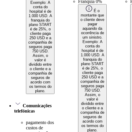
Franquia 0%
Exemplo: A
conta do
É o
hospital é de
montante que
1.000 USD. A
o cliente deve
franquia do
pagar
plano START
aquando da
é de 25%, o
ocorrência de
cliente paga
um sinistro.
250 USD e a
Exemplo: A
companhia de
conta do
seguros paga
hospital é de
750 USD.
1.000 USD. A
Assim, o
franquia do
valor é
plano START
dividido entre
é de 25%, o
o cliente e a
cliente paga
companhia de
250 USD e a
seguros de
companhia de
acordo com
seguros paga
os termos do
750 USD.
plano.
Assim, o
valor é
dividido entre
Comunicações
o cliente e a
telefónicas
companhia de
seguros de
acordo com
pagamento dos
os termos do
custos de
plano.