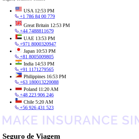
USA
12:53 PM
+1 786 84 00 779
Great Britain
12:53 PM
+44 7488811679
UAE
13:53 PM
+971 8000320947
Japan
10:53 PM
+81 8005009805
India
14:53 PM
+91 1171279565
Philippines
16:53 PM
+63 180013220088
Poland
11:20 AM
+48 223 906 246
Chile
5:20 AM
+56 926 431 523
Seguro de Viagem