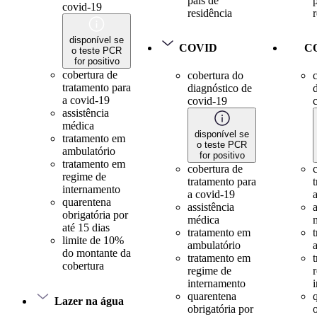
país de
covid-19
residência
disponível se
COVID
C
o teste PCR
for positivo
cobertura de
cobertura do
tratamento para
diagnóstico de
a covid-19
covid-19
assistência
médica
disponível se
tratamento em
o teste PCR
ambulatório
for positivo
tratamento em
cobertura de
regime de
tratamento para
internamento
a covid-19
quarentena
assistência
a
obrigatória por
médica
até 15 dias
tratamento em
limite de 10%
ambulatório
do montante da
tratamento em
cobertura
regime de
internamento
quarentena
Lazer na água
obrigatória por