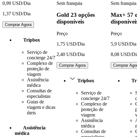
Sem franquia
Sem franquia
0,99 USD/Dia
1,37 USD/Dia
Gold
23 opções
Max+
57 
disponíveis
disponívei
Comprar Agora
Preço
Preço
Tripbox
1,75 USD/Dia
5,9 USD/Dia
Serviço de
2,40 USD/Dia
8,08 USD/Di
concierge 24/7
Complexo de
Comprar Agora
Comprar Ago
proteção de
viagem
Assistência
Tripbox
Tr
médica
Consultas de
Serviço de
especialistas
concierge 24/7
Guias de
Complexo de
viagem e dicas
proteção de
úteis
viagem
Assistência
médica
Assistência
Consultas de
médica
especialistas
e