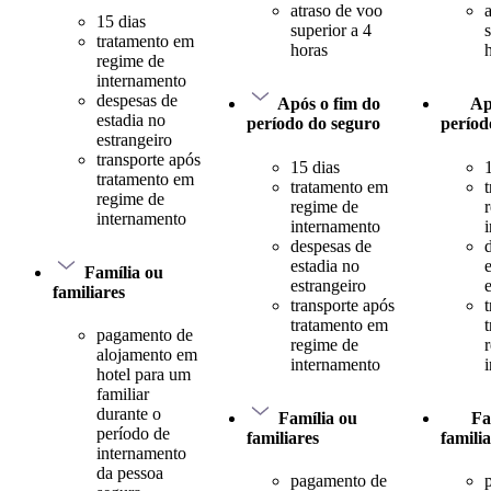
atraso de voo
15 dias
superior a 4
tratamento em
horas
regime de
internamento
despesas de
Após o fim do
Ap
estadia no
período do seguro
períod
estrangeiro
transporte após
15 dias
tratamento em
tratamento em
regime de
regime de
internamento
internamento
despesas de
estadia no
Família ou
estrangeiro
familiares
transporte após
tratamento em
pagamento de
regime de
alojamento em
internamento
hotel para um
familiar
durante o
Família ou
Fa
período de
familiares
famili
internamento
da pessoa
pagamento de