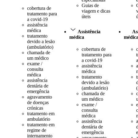
Guias de
cobertura de
viagem e dicas
tratamento para
úteis
ú
a covid-19
assistência
médica
Assistência
As
tratamento
médica
médic
devido a lesão
(ambulatório)
cobertura de
chamada de
tratamento para
um médico
a covid-19
exame /
assistência
a
consulta
médica
médica
tratamento
assistência
devido a lesão
dentária de
(ambulatório)
emergência
chamada de
agravamento
um médico
de doenças
exame /
crónicas
consulta
tratamento em
médica
ambulatório
assistência
a
tratamento em
dentária de
regime de
emergência
internamento
agravamento