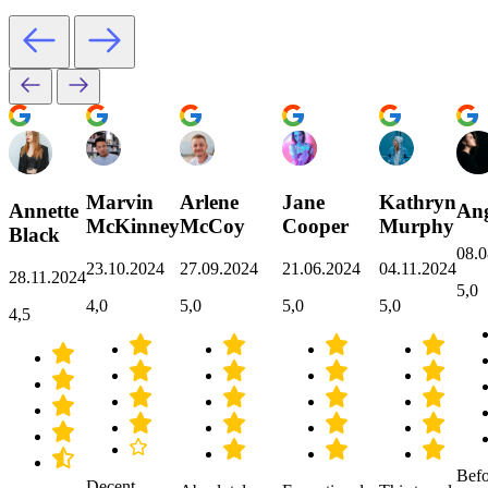
Marvin
Arlene
Jane
Kathryn
Annette
Ang
McKinney
McCoy
Cooper
Murphy
Black
08.0
23.10.2024
27.09.2024
21.06.2024
04.11.2024
28.11.2024
5,0
4,0
5,0
5,0
5,0
4,5
Befo
Decent