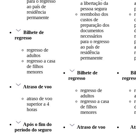
para o regresso
a libertação da
ao país de
pessoa segura
residência
reembolso dos
permanente
custos de
preparação dos
documentos
Bilhete de
necessários
regresso
para o regresso
ao país de
regresso de
residência
adultos
permanente
regresso a casa
de filhos
menores
Bilhete de
Bi
regresso
regres
Atraso de voo
regresso de
adultos
atraso de voo
regresso a casa
superior a 4
de filhos
d
horas
menores
Após o fim do
Atraso de voo
At
período do seguro