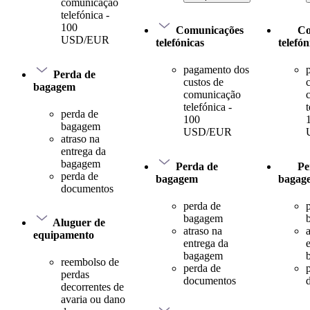
comunicação
telefónica -
100
Comunicações
Co
USD/EUR
telefónicas
telefón
pagamento dos
Perda de
custos de
bagagem
comunicação
telefónica -
t
perda de
100
bagagem
USD/EUR
atraso na
entrega da
bagagem
Perda de
Pe
perda de
bagagem
bagag
documentos
perda de
bagagem
Aluguer de
atraso na
equipamento
entrega da
bagagem
reembolso de
perda de
perdas
documentos
decorrentes de
avaria ou dano