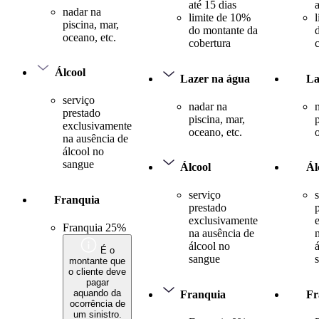
até 15 dias
nadar na
limite de 10%
piscina, mar,
do montante da
oceano, etc.
cobertura
Álcool
Lazer na água
La
serviço
nadar na
prestado
piscina, mar,
exclusivamente
oceano, etc.
na ausência de
álcool no
sangue
Álcool
Ál
serviço
Franquia
prestado
exclusivamente
Franquia 25%
na ausência de
álcool no
É o
sangue
montante que
o cliente deve
pagar
aquando da
Franquia
Fr
ocorrência de
um sinistro.