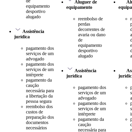
de
Aluguer de
Al
equipamento
equipamento
equip
desportivo
alugado
reembolso de
perdas
decorrentes de
Assistência
avaria ou dano
jurídica
de
equipamento
pagamento dos
desportivo
serviços de um
alugado
advogado
pagamento dos
serviços de um
Assistência
As
intérprete
jurídica
jurídi
pagamento da
caução
pagamento dos
necessária para
serviços de um
a libertação da
advogado
pessoa segura
pagamento dos
reembolso dos
serviços de um
custos de
intérprete
i
preparação dos
pagamento da
documentos
caução
necessários
necessária para