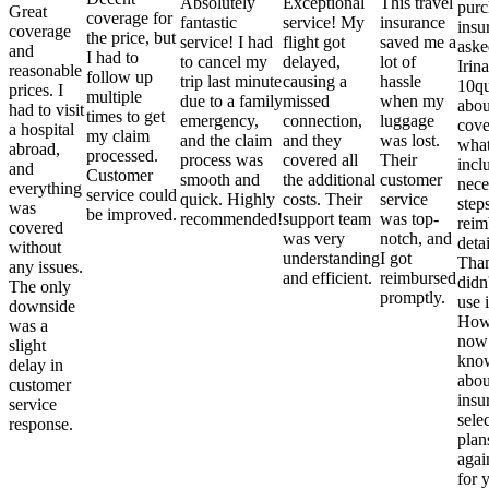
Absolutely
Exceptional
This travel
purc
Great
coverage for
fantastic
service! My
insurance
insu
coverage
the price, but
service! I had
flight got
saved me a
aske
and
I had to
to cancel my
delayed,
lot of
Irina
reasonable
follow up
trip last minute
causing a
hassle
10qu
prices. I
multiple
due to a family
missed
when my
abou
had to visit
times to get
emergency,
connection,
luggage
cove
a hospital
my claim
and the claim
and they
was lost.
what
abroad,
processed.
process was
covered all
Their
incl
and
Customer
smooth and
the additional
customer
nece
everything
service could
quick. Highly
costs. Their
service
step
was
be improved.
recommended!
support team
was top-
reim
covered
was very
notch, and
detai
without
understanding
I got
Than
any issues.
and efficient.
reimbursed
didn
The only
promptly.
use i
downside
Howe
was a
now
slight
kno
delay in
abou
customer
insu
service
sele
response.
plan
again
for 