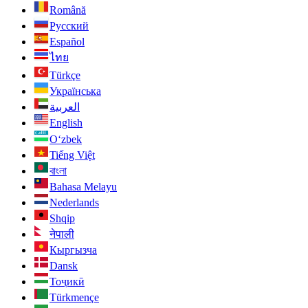
Română
Русский
Español
ไทย
Türkçe
Українська
العربية
English
O‘zbek
Tiếng Việt
বাংলা
Bahasa Melayu
Nederlands
Shqip
नेपाली
Кыргызча
Dansk
Тоҷикӣ
Türkmençe