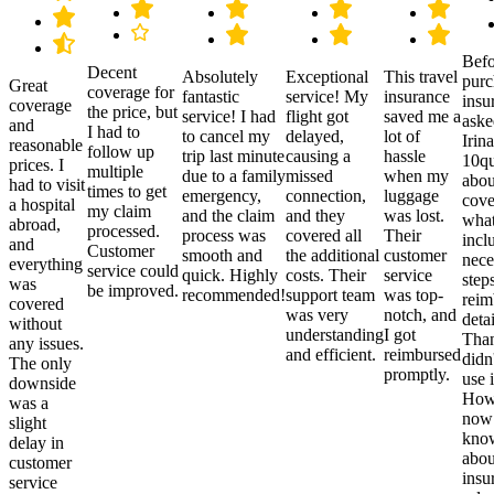
Befo
Decent
Absolutely
Exceptional
This travel
purc
Great
coverage for
fantastic
service! My
insurance
insu
coverage
the price, but
service! I had
flight got
saved me a
aske
and
I had to
to cancel my
delayed,
lot of
Irina
reasonable
follow up
trip last minute
causing a
hassle
10qu
prices. I
multiple
due to a family
missed
when my
abou
had to visit
times to get
emergency,
connection,
luggage
cove
a hospital
my claim
and the claim
and they
was lost.
what
abroad,
processed.
process was
covered all
Their
incl
and
Customer
smooth and
the additional
customer
nece
everything
service could
quick. Highly
costs. Their
service
step
was
be improved.
recommended!
support team
was top-
reim
covered
was very
notch, and
detai
without
understanding
I got
Than
any issues.
and efficient.
reimbursed
didn
The only
promptly.
use i
downside
Howe
was a
now
slight
kno
delay in
abou
customer
insu
service