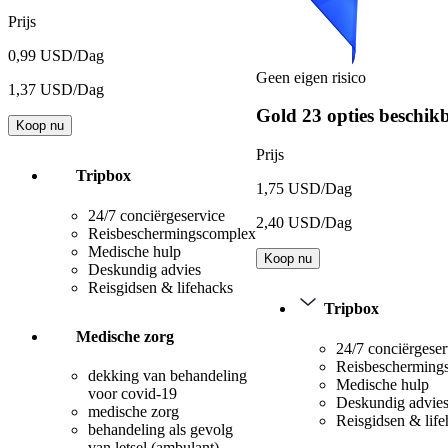
Prijs
0,99 USD/Dag
Geen eigen risico
1,37 USD/Dag
Gold
23 opties beschik
Koop nu
Prijs
Tripbox
1,75 USD/Dag
24/7 conciërgeservice
2,40 USD/Dag
Reisbeschermingscomplex
Medische hulp
Koop nu
Deskundig advies
Reisgidsen & lifehacks
Tripbox
Medische zorg
24/7 conciërgeser
Reisbescherming
dekking van behandeling
Medische hulp
voor covid-19
Deskundig advie
medische zorg
Reisgidsen & lif
behandeling als gevolg
van letsel (ambulant)