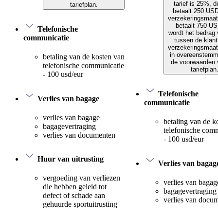
tarief is 25%, d
tariefplan.
betaalt 250 US
verzekeringsmaat
betaalt 750 US
Telefonische
wordt het bedrag 
communicatie
tussen de klant
verzekeringsmaat
in overeenstemm
betaling van de kosten van
de voorwaarden 
telefonische communicatie
tariefplan
- 100 usd/eur
Telefonische
Verlies van bagage
communicatie
verlies van bagage
betaling van de k
bagagevertraging
telefonische com
verlies van documenten
- 100 usd/eur
Huur van uitrusting
Verlies van bagag
vergoeding van verliezen
verlies van bagag
die hebben geleid tot
bagagevertraging
defect of schade aan
verlies van docu
gehuurde sportuitrusting