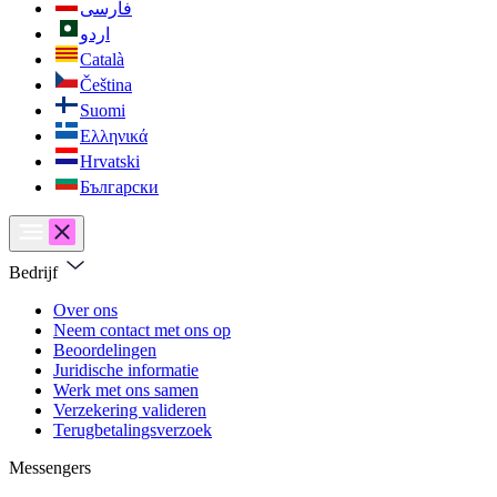
فارسی
اردو
Català
Čeština
Suomi
Ελληνικά
Hrvatski
Български
Bedrijf
Over ons
Neem contact met ons op
Beoordelingen
Juridische informatie
Werk met ons samen
Verzekering valideren
Terugbetalingsverzoek
Messengers