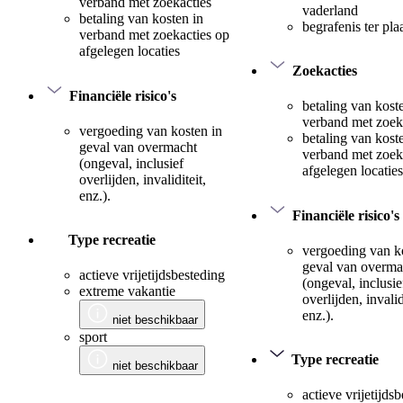
verband met zoekacties
vaderland
betaling van kosten in
begrafenis ter pla
verband met zoekacties op
afgelegen locaties
Zoekacties
Financiële risico's
betaling van kost
verband met zoek
vergoeding van kosten in
betaling van kost
geval van overmacht
verband met zoek
(ongeval, inclusief
afgelegen locaties
overlijden, invaliditeit,
enz.).
Financiële risico's
Type recreatie
vergoeding van k
geval van overma
actieve vrijetijdsbesteding
(ongeval, inclusie
extreme vakantie
overlijden, invalid
enz.).
niet beschikbaar
sport
Type recreatie
niet beschikbaar
actieve vrijetijds