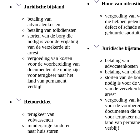
Huur van uitrusti
Juridische bijstand
vergoeding van v
betaling van
die hebben geleid
advocatenkosten
defect of schade 
betaling van tolkdiensten
gehuurde sportuit
storten van de borg die
nodig is voor de vrijlating
van de verzekerde uit
Juridische bijstan
arrest
vergoeding van kosten
betaling van
voor de voorbereiding van
advocatenkosten
documenten die nodig zijn
betaling van tolk
voor terugkeer naar het
storten van de bo
land van permanent
nodig is voor de v
verblijf
van de verzekerde
arrest
vergoeding van k
Retourticket
voor de voorbere
documenten die n
terugkeer van
voor terugkeer na
volwassenen
land van permane
minderjarige kinderen
verblijf
naar huis sturen