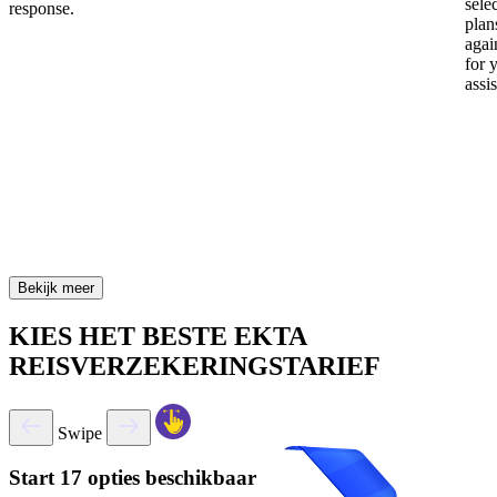
sele
response.
plan
again
for 
assi
Bekijk meer
KIES HET BESTE EKTA
REISVERZEKERINGSTARIEF
Swipe
Start
17 opties beschikbaar