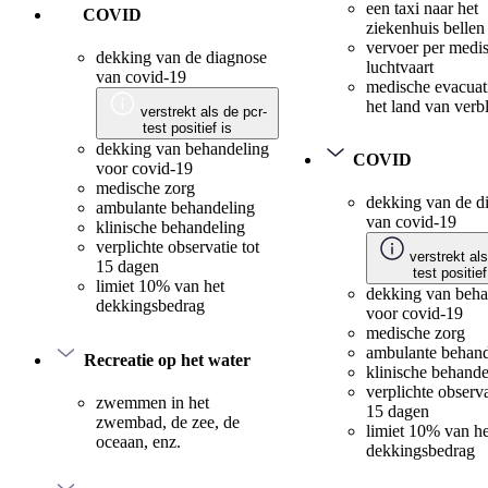
een taxi naar het
COVID
ziekenhuis bellen
vervoer per medi
dekking van de diagnose
luchtvaart
van covid-19
medische evacuat
het land van verbl
verstrekt als de pcr-
test positief is
dekking van behandeling
COVID
voor covid-19
medische zorg
dekking van de d
ambulante behandeling
van covid-19
klinische behandeling
verplichte observatie tot
verstrekt als
15 dagen
test positief
limiet 10% van het
dekking van beha
dekkingsbedrag
voor covid-19
medische zorg
ambulante behand
Recreatie op het water
klinische behande
verplichte observa
zwemmen in het
15 dagen
zwembad, de zee, de
limiet 10% van he
oceaan, enz.
dekkingsbedrag