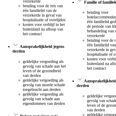
verzekerde
Familie of familie
betaling voor de reis van
één familielid van de
betaling voor
verzekerde in geval van
hotelaccommodat
hospitalisatie of overlijden
één familielid ge
kosten voor verblijf in het
de periode van kl
buitenland na afloop van
behandeling van 
het contract
verzekerde
betaling voor de r
één familielid va
Aansprakelijkheid jegens
verzekerde in gev
derden
hospitalisatie of o
kosten voor verbli
geldelijke vergoeding als
buitenland na afl
gevolg van schade aan het
het contract
leven of de gezondheid
van derden
geldelijke vergoeding als
Aansprakelijkheid
gevolg van morele schade
derden
toegebracht aan derden
geldelijke vergoeding als
geldelijke vergoe
gevolg van schade aan
gevolg van schad
eigendommen van derden
leven of de gezo
van derden
geldelijke vergoe