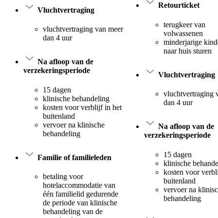
Retourticket
Vluchtvertraging
terugkeer van
vluchtvertraging van meer
volwassenen
dan 4 uur
minderjarige kind
naar huis sturen
Na afloop van de
verzekeringsperiode
Vluchtvertraging
15 dagen
vluchtvertraging
klinische behandeling
dan 4 uur
kosten voor verblijf in het
buitenland
vervoer na klinische
Na afloop van de
behandeling
verzekeringsperiode
15 dagen
Familie of familieleden
klinische behande
kosten voor verbli
betaling voor
buitenland
hotelaccommodatie van
vervoer na klinis
één familielid gedurende
behandeling
de periode van klinische
behandeling van de