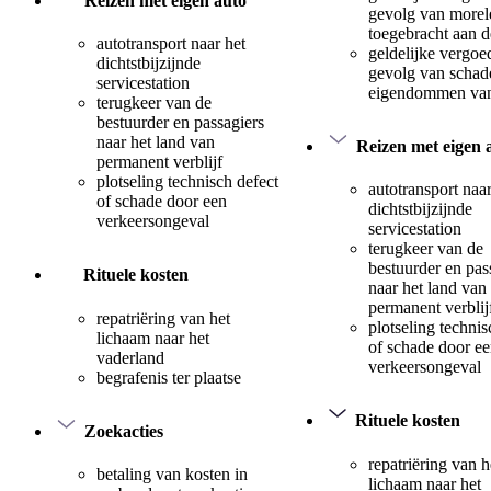
Reizen met eigen auto
gevolg van morel
toegebracht aan 
autotransport naar het
geldelijke vergoe
dichtstbijzijnde
gevolg van schad
servicestation
eigendommen van
terugkeer van de
bestuurder en passagiers
naar het land van
Reizen met eigen 
permanent verblijf
plotseling technisch defect
autotransport naar
of schade door een
dichtstbijzijnde
verkeersongeval
servicestation
terugkeer van de
bestuurder en pas
Rituele kosten
naar het land van
permanent verblij
repatriëring van het
plotseling technis
lichaam naar het
of schade door e
vaderland
verkeersongeval
begrafenis ter plaatse
Rituele kosten
Zoekacties
repatriëring van h
betaling van kosten in
lichaam naar het