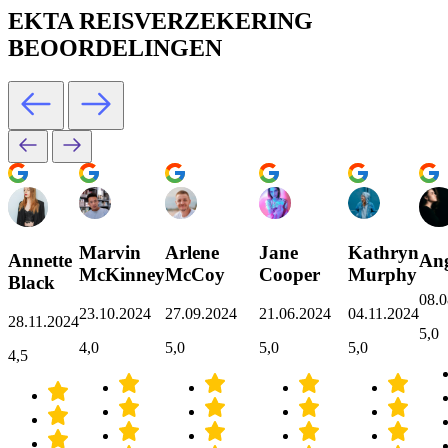
EKTA REISVERZEKERING
BEOORDELINGEN
Marvin
Arlene
Jane
Kathryn
Annette
Ang
McKinney
McCoy
Cooper
Murphy
Black
08.0
23.10.2024
27.09.2024
21.06.2024
04.11.2024
28.11.2024
5,0
4,0
5,0
5,0
5,0
4,5