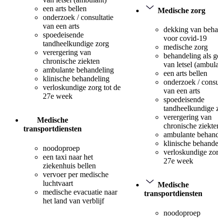
een arts bellen
Medische zorg
onderzoek / consultatie
van een arts
dekking van beha
spoedeisende
voor covid-19
tandheelkundige zorg
medische zorg
verergering van
behandeling als 
chronische ziekten
van letsel (ambul
ambulante behandeling
een arts bellen
klinische behandeling
onderzoek / consu
verloskundige zorg tot de
van een arts
27e week
spoedeisende
tandheelkundige 
verergering van
Medische
chronische ziekte
transportdiensten
ambulante behand
klinische behande
noodoproep
verloskundige zor
een taxi naar het
27e week
ziekenhuis bellen
vervoer per medische
luchtvaart
Medische
medische evacuatie naar
transportdiensten
het land van verblijf
noodoproep