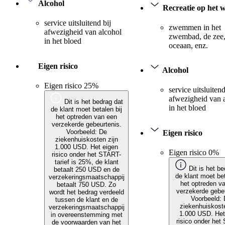
Alcohol
Recreatie op het 
service uitsluitend bij
zwemmen in het
afwezigheid van alcohol
zwembad, de zee,
in het bloed
oceaan, enz.
Eigen risico
Alcohol
Eigen risico 25%
service uitsluitend
afwezigheid van 
Dit is het bedrag dat
in het bloed
de klant moet betalen bij
het optreden van een
verzekerde gebeurtenis.
Voorbeeld: De
Eigen risico
ziekenhuiskosten zijn
1.000 USD. Het eigen
Eigen risico 0%
risico onder het START-
tarief is 25%, de klant
Dit is het be
betaalt 250 USD en de
de klant moet bet
verzekeringsmaatschappij
het optreden v
betaalt 750 USD. Zo
verzekerde gebeu
wordt het bedrag verdeeld
Voorbeeld:
tussen de klant en de
ziekenhuiskoste
verzekeringsmaatschappij
1.000 USD. Het
in overeenstemming met
risico onder het
de voorwaarden van het