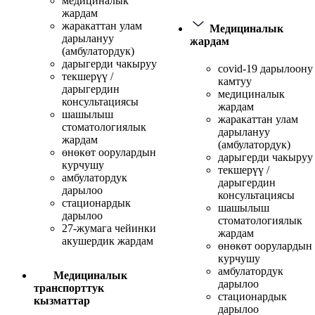
медициналык
жардам
жаракаттан улам
Медициналык
дарылануу
жардам
(амбулатордук)
дарыгерди чакыруу
covid-19 дарылоону
текшерүү /
камтуу
дарыгердин
медициналык
консультациясы
жардам
шашылыш
жаракаттан улам
стоматологиялык
дарылануу
жардам
(амбулатордук)
өнөкөт оорулардын
дарыгерди чакыруу
курчушу
текшерүү /
амбулатордук
дарыгердин
дарылоо
консультациясы
стационардык
шашылыш
дарылоо
стоматологиялык
27-жумага чейинки
жардам
акушердик жардам
өнөкөт оорулардын
курчушу
амбулатордук
Медициналык
дарылоо
транспорттук
стационардык
кызматтар
дарылоо