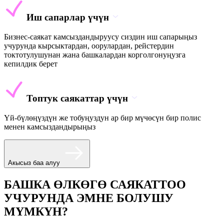
Иш сапарлар үчүн
Бизнес-саякат камсыздандыруусу сиздин иш сапарыңыз
учурунда кырсыктардан, оорулардан, рейстердин
токтотулушунан жана башкалардан корголгонуңузга
кепилдик берет
Топтук саякаттар үчүн
Үй-бүлөңүздүн же тобуңуздун ар бир мүчөсүн бир полис
менен камсыздандырыңыз
Акысыз баа алуу
БАШКА ӨЛКӨГӨ САЯКАТТОО
УЧУРУНДА ЭМНЕ БОЛУШУ
МҮМКҮН?