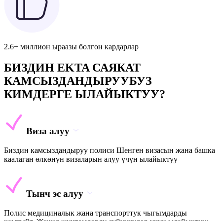
2.6+ миллион ыраазы болгон кардарлар
БИЗДИН EKTA САЯКАТ
КАМСЫЗДАНДЫРУУБУЗ
КИМДЕРГЕ ЫЛАЙЫКТУУ?
Виза алуу
Биздин камсыздандыруу полиси Шенген визасын жана башка
каалаган өлкөнүн визаларын алуу үчүн ылайыктуу
Тынч эс алуу
Полис медициналык жана транспорттук чыгымдарды