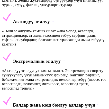
камтыйт. Жеңил жүктөмдөрдү сүйүүчүлөр үчүн ылайыктуу:
чуркоо, сүзүү, фитнес, үңкүрлөргө турлар
Активдүү эс алуу
«Тынч эс алууну» камсыз кылат жана мопед, аквапарк,
аттракциондор, ат жана велосипед тебүү, серфинг, джип-
сафари, сноубординг, белгиленген трассаларда лыжа тебүүнү
камтыйт
Экстремалдык эс алуу
«Активдүү эс алууну» камсыз кылат. Экстремалдык спорттун
сүйүүчүлөрү үчүн ылайыктуу: фрирайд, кайтинг, рафтинг,
бейсжампинг жана экстремалдык велосипед тебүү (шоссе, тоо
велосипеди, велосипед мотокросс, велосипед треги,
велосипед триалы)
Балдар жана кош бойлуу аялдар үчүн