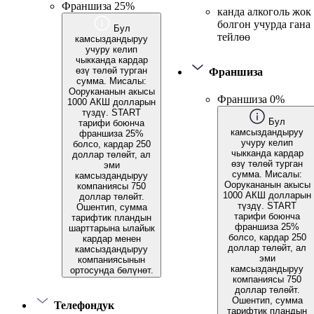
Франшиза 25%
канда алкоголь жок
болгон учурда гана
Бул
тейлөө
камсыздандыруу
учуру келип
чыкканда кардар
өзү төлөй турган
Франшиза
сумма. Мисалы:
Оорукананын акысы
Франшиза 0%
1000 АКШ долларын
түздү. START
Бул
тарифи боюнча
камсыздандыруу
франшиза 25%
учуру келип
болсо, кардар 250
чыкканда кардар
доллар төлөйт, ал
өзү төлөй турган
эми
сумма. Мисалы:
камсыздандыруу
Оорукананын акысы
компаниясы 750
1000 АКШ долларын
доллар төлөйт.
түздү. START
Ошентип, сумма
тарифи боюнча
тарифтик пландын
франшиза 25%
шарттарына ылайык
болсо, кардар 250
кардар менен
доллар төлөйт, ал
камсыздандыруу
эми
компаниясынын
камсыздандыруу
ортосунда бөлүнөт.
компаниясы 750
доллар төлөйт.
Ошентип, сумма
Телефондук
тарифтик пландын