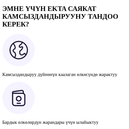
ЭМНЕ ҮЧҮН EKTA САЯКАТ
КАМСЫЗДАНДЫРУУНУ ТАНДОО
КЕРЕК?
Камсыздандыруу дүйнөнүн каалаган өлкөсүндө жарактуу
Бардык өлкөлөрдүн жарандары үчүн ылайыктуу