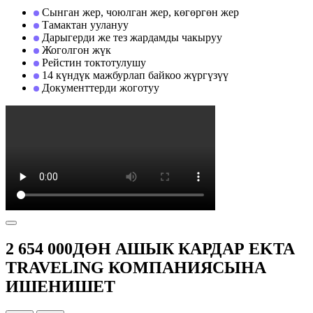
Сынган жер, чоюлган жер, көгөргөн жер
Тамактан уулануу
Дарыгерди же тез жардамды чакыруу
Жоголгон жүк
Рейстин токтотулушу
14 күндүк мажбурлап байкоо жүргүзүү
Документтерди жоготуу
2 654 000ДӨН АШЫК КАРДАР EKTA
TRAVELING КОМПАНИЯСЫНА
ИШЕНИШЕТ