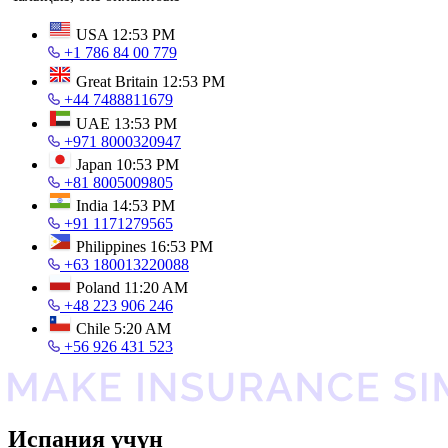
USA
12:53 PM
+1 786 84 00 779
Great Britain
12:53 PM
+44 7488811679
UAE
13:53 PM
+971 8000320947
Japan
10:53 PM
+81 8005009805
India
14:53 PM
+91 1171279565
Philippines
16:53 PM
+63 180013220088
Poland
11:20 AM
+48 223 906 246
Chile
5:20 AM
+56 926 431 523
Испания үчүн