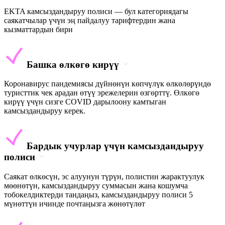
EKTA камсыздандыруу полиси — бул категориядагы
саякатчылар үчүн эң пайдалуу тарифтердин жана
кызматтардын бири
Башка өлкөгө кирүү
Коронавирус пандемиясы дүйнөнүн көпчүлүк өлкөлөрүндө
туристтик чек арадан өтүү эрежелерин өзгөрттү. Өлкөгө
кирүү үчүн сизге COVID дарылоону камтыган
камсыздандыруу керек.
Бардык учурлар үчүн камсыздандыруу
полиси
Саякат өлкөсүн, эс алуунун түрүн, полистин жарактуулук
мөөнөтүн, камсыздандыруу суммасын жана кошумча
тобокелдиктерди тандаңыз, камсыздандыруу полиси 5
мүнөттүн ичинде почтаңызга жөнөтүлөт