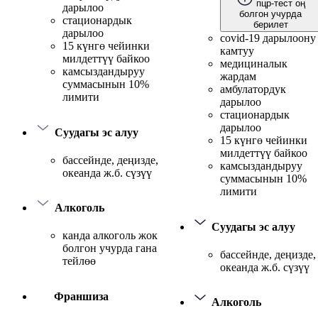
пцр-тест оң
дарылоо
болгон учурда
стационардык
берилет
дарылоо
covid-19 дарылоону
15 күнгө чейинки
камтуу
милдеттүү байкоо
медициналык
камсыздандыруу
жардам
суммасынын 10%
амбулатордук
лимити
дарылоо
стационардык
дарылоо
Суудагы эс алуу
15 күнгө чейинки
милдеттүү байкоо
бассейнде, деңизде,
камсыздандыруу
океанда ж.б. сүзүү
суммасынын 10%
лимити
Алкоголь
Суудагы эс алуу
канда алкоголь жок
болгон учурда гана
бассейнде, деңизде,
тейлөө
океанда ж.б. сүзүү
Франшиза
Алкоголь