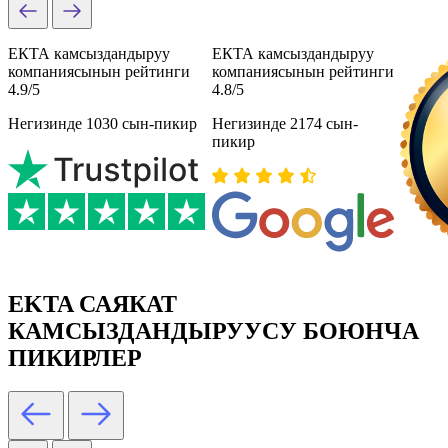
ЕКТА камсыздандыруу
ЕКТА камсыздандыруу
компаниясынын рейтинги
компаниясынын рейтинги
4.9/5
4.8/5
Негизинде 1030 сын-пикир
Негизинде 2174 сын-
пикир
EKTA САЯКАТ
КАМСЫЗДАНДЫРУУСУ БОЮНЧА
ПИКИРЛЕР