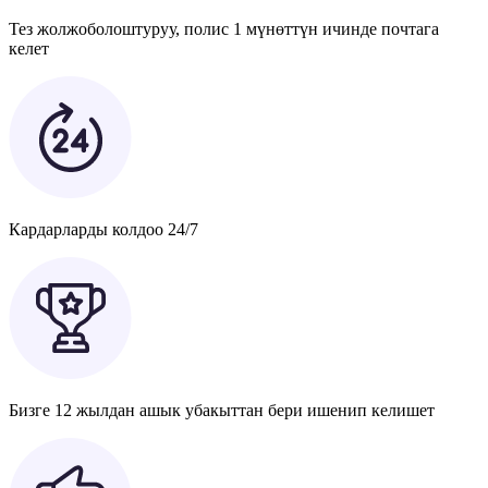
Тез жолжоболоштуруу, полис 1 мүнөттүн ичинде почтага
келет
Кардарларды колдоо 24/7
Бизге 12 жылдан ашык убакыттан бери ишенип келишет