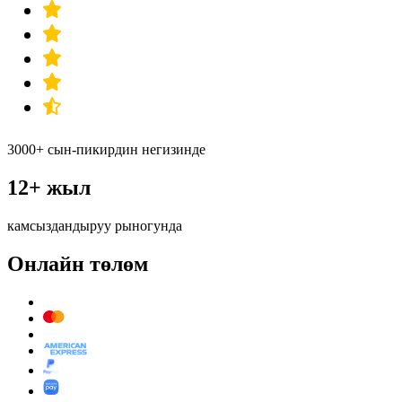
3000+ сын-пикирдин негизинде
12+ жыл
камсыздандыруу рыногунда
Онлайн төлөм