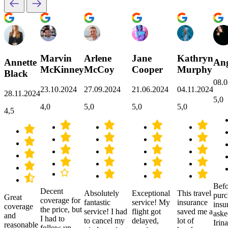
Marvin
Arlene
Jane
Kathryn
Annette
Ang
McKinney
McCoy
Cooper
Murphy
Black
08.0
23.10.2024
27.09.2024
21.06.2024
04.11.2024
28.11.2024
5,0
4,0
5,0
5,0
5,0
4,5
Befo
Decent
Absolutely
Exceptional
This travel
purc
Great
coverage for
fantastic
service! My
insurance
insu
coverage
the price, but
service! I had
flight got
saved me a
aske
and
I had to
to cancel my
delayed,
lot of
Irina
reasonable
follow up