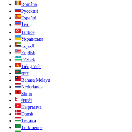
Română
Русский
Español
ไทย
Türkçe
Українська
العربية
English
O‘zbek
Tiếng Việt
বাংলা
Bahasa Melayu
Nederlands
Shqip
नेपाली
Кыргызча
Dansk
Тоҷикӣ
Türkmençe