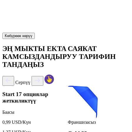
Көбүрөөк көрүү
ЭҢ МЫКТЫ EKTA САЯКАТ
КАМСЫЗДАНДЫРУУ ТАРИФИН
ТАНДАҢЫЗ
Серпүү
Start
17 опциялар
жеткиликтүү
Баасы
Франшизасыз
0,99 USD/Күн