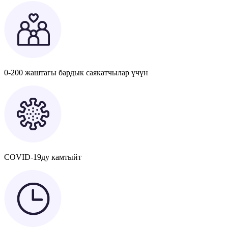
0-200 жаштагы бардык саякатчылар үчүн
COVID-19ду камтыйт