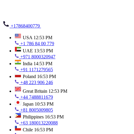
+17868400779
USA
12:53 PM
+1 786 84 00 779
UAE
13:53 PM
+971 8000320947
India
14:53 PM
+91 1171279565
Poland
16:53 PM
+48 223 906 246
Great Britain
12:53 PM
+44 7488811679
Japan
10:53 PM
+81 8005009805
Philippines
16:53 PM
+63 180013220088
Chile
16:53 PM