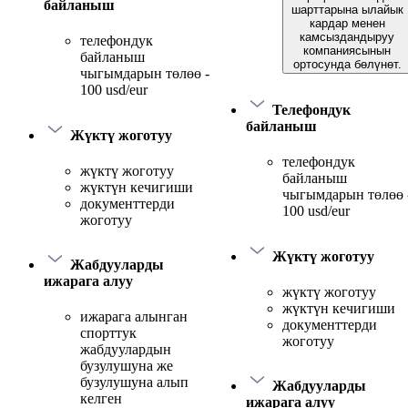
байланыш
шарттарына ылайык
кардар менен
камсыздандыруу
телефондук
компаниясынын
байланыш
ортосунда бөлүнөт.
чыгымдарын төлөө -
100 usd/eur
Телефондук
байланыш
Жүктү жоготуу
телефондук
жүктү жоготуу
байланыш
жүктүн кечигиши
чыгымдарын төлөө 
документтерди
100 usd/eur
жоготуу
Жүктү жоготуу
Жабдууларды
ижарага алуу
жүктү жоготуу
жүктүн кечигиши
ижарага алынган
документтерди
спорттук
жоготуу
жабдуулардын
бузулушуна же
бузулушуна алып
Жабдууларды
келген
ижарага алуу