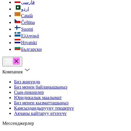
فارسی
اردو
Català
Čeština
Suomi
Ελληνικά
Hrvatski
Български
Компания
Биз жөнүндө
Биз менен байланышыңыз
Сын-пикирлер
Юридикалык маалымат
Биз менен кызматташыңыз
Камсыздандырууну текшерүү
Акчаны кайтаруу өтүнүчү
Мессенджерлер