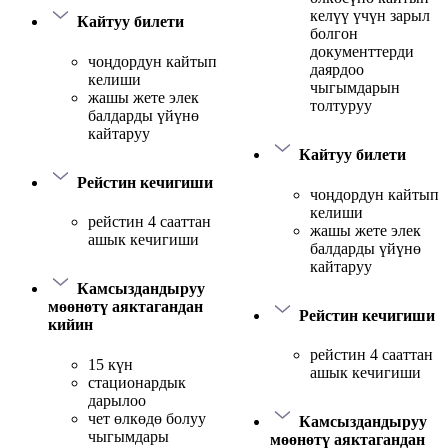
келүү үчүн зарыл
Кайтуу билети
болгон
документтерди
чоңдордун кайтып
даярдоо
келиши
чыгымдарын
жашы жете элек
толтуруу
балдарды үйүнө
кайтаруу
Кайтуу билети
Рейстин кечигиши
чоңдордун кайтып
келиши
рейстин 4 сааттан
жашы жете элек
ашык кечигиши
балдарды үйүнө
кайтаруу
Камсыздандыруу
мөөнөтү аяктагандан
Рейстин кечигиши
кийин
рейстин 4 сааттан
15 күн
ашык кечигиши
стационардык
дарылоо
чет өлкөдө болуу
Камсыздандыруу
чыгымдары
мөөнөтү аяктагандан