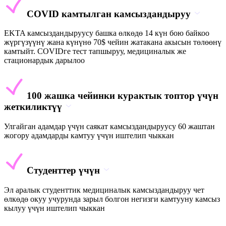
COVID камтылган камсыздандыруу
EKTA камсыздандыруусу башка өлкөдө 14 күн бою байкоо
жүргүзүүнү жана күнүнө 70$ чейин жатакана акысын төлөөнү
камтыйт. COVIDге тест тапшыруу, медициналык же
стационардык дарылоо
100 жашка чейинки курактык топтор үчүн
жеткиликтүү
Улгайган адамдар үчүн саякат камсыздандыруусу 60 жаштан
жогору адамдарды камтуу үчүн иштелип чыккан
Студенттер үчүн
Эл аралык студенттик медициналык камсыздандыруу чет
өлкөдө окуу учурунда зарыл болгон негизги камтууну камсыз
кылуу үчүн иштелип чыккан