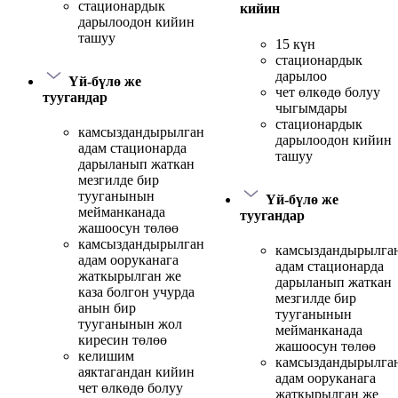
стационардык
кийин
дарылоодон кийин
ташуу
15 күн
стационардык
дарылоо
Үй-бүлө же
чет өлкөдө болуу
туугандар
чыгымдары
стационардык
камсыздандырылган
дарылоодон кийин
адам стационарда
ташуу
дарыланып жаткан
мезгилде бир
тууганынын
Үй-бүлө же
мейманканада
туугандар
жашоосун төлөө
камсыздандырылган
камсыздандырылга
адам ооруканага
адам стационарда
жаткырылган же
дарыланып жаткан
каза болгон учурда
мезгилде бир
анын бир
тууганынын
тууганынын жол
мейманканада
киресин төлөө
жашоосун төлөө
келишим
камсыздандырылга
аяктагандан кийин
адам ооруканага
чет өлкөдө болуу
жаткырылган же