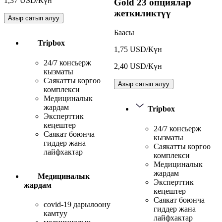
1,37 USD/Күн
Gold
23 опциялар
жеткиликтүү
Азыр сатып алуу
Баасы
Tripbox
1,75 USD/Күн
24/7 консьерж
2,40 USD/Күн
кызматы
Саякатты коргоо
Азыр сатып алуу
комплекси
Медициналык
жардам
Tripbox
Эксперттик
кеңештер
24/7 консьерж
Саякат боюнча
кызматы
гиддер жана
Саякатты коргоо
лайфхактар
комплекси
Медициналык
жардам
Медициналык
Эксперттик
жардам
кеңештер
Саякат боюнча
covid-19 дарылоону
гиддер жана
камтуу
лайфхактар