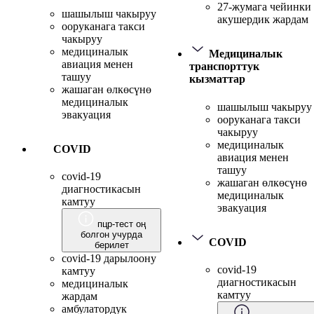
27-жумага чейинки
шашылыш чакыруу
акушердик жардам
ооруканага такси
чакыруу
медициналык
Медициналык
авиация менен
транспорттук
ташуу
кызматтар
жашаган өлкөсүнө
медициналык
шашылыш чакыруу
эвакуация
ооруканага такси
чакыруу
медициналык
COVID
авиация менен
ташуу
covid-19
жашаган өлкөсүнө
диагностикасын
медициналык
камтуу
эвакуация
пцр-тест оң
болгон учурда
COVID
берилет
covid-19 дарылоону
covid-19
камтуу
диагностикасын
медициналык
камтуу
жардам
амбулатордук