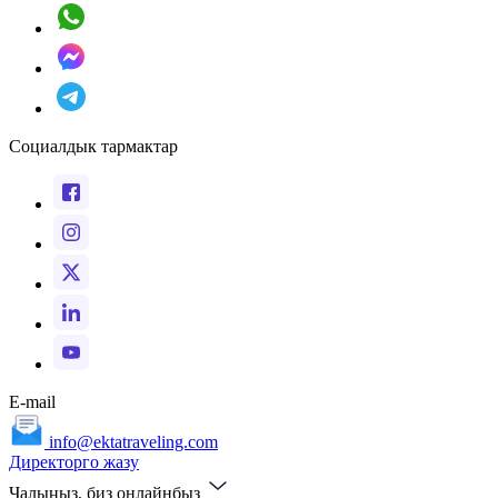
Социалдык тармактар
E-mail
info@ektatraveling.com
Директорго жазу
Чалыңыз, биз онлайнбыз