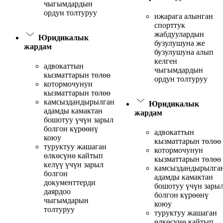
чыгымдардын
ордун толтуруу
ижарага алынган
спорттук
жабдуулардын
Юридикалык
бузулушуна же
жардам
бузулушуна алып
келген
адвокаттын
чыгымдардын
кызматтарын төлөө
ордун толтуруу
котормочунун
кызматтарын төлөө
камсыздандырылган
Юридикалык
адамды камактан
жардам
бошотуу үчүн зарыл
болгон күрөөнү
адвокаттын
коюу
кызматтарын төлөө
туруктуу жашаган
котормочунун
өлкөсүнө кайтып
кызматтарын төлөө
келүү үчүн зарыл
камсыздандырылга
болгон
адамды камактан
документтерди
бошотуу үчүн зары
даярдоо
болгон күрөөнү
чыгымдарын
коюу
толтуруу
туруктуу жашаган
өлкөсүнө кайтып