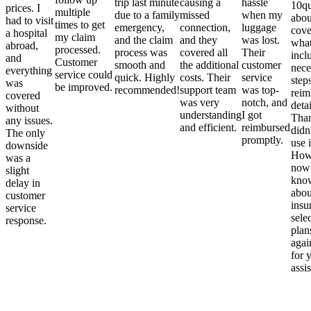
trip last minute
causing a
hassle
10qu
prices. I
multiple
due to a family
missed
when my
abou
had to visit
times to get
emergency,
connection,
luggage
cove
a hospital
my claim
and the claim
and they
was lost.
what
abroad,
processed.
process was
covered all
Their
incl
and
Customer
smooth and
the additional
customer
nece
everything
service could
quick. Highly
costs. Their
service
step
was
be improved.
recommended!
support team
was top-
reim
covered
was very
notch, and
detai
without
understanding
I got
Than
any issues.
and efficient.
reimbursed
didn
The only
promptly.
use i
downside
Howe
was a
now
slight
kno
delay in
abou
customer
insu
service
sele
response.
plan
again
for 
assi