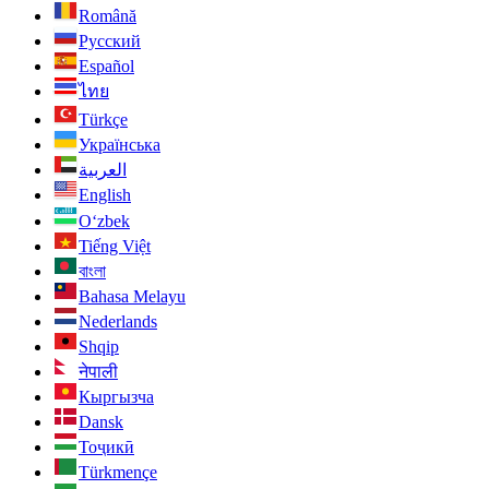
Română
Русский
Español
ไทย
Türkçe
Українська
العربية
English
O‘zbek
Tiếng Việt
বাংলা
Bahasa Melayu
Nederlands
Shqip
नेपाली
Кыргызча
Dansk
Тоҷикӣ
Türkmençe