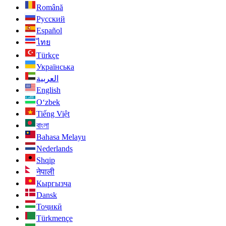
Română
Русский
Español
ไทย
Türkçe
Українська
العربية
English
O‘zbek
Tiếng Việt
বাংলা
Bahasa Melayu
Nederlands
Shqip
नेपाली
Кыргызча
Dansk
Тоҷикӣ
Türkmençe