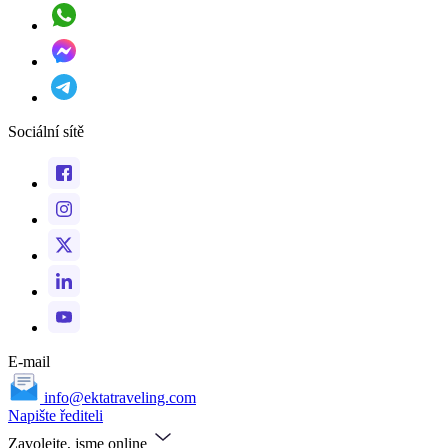
Sociální sítě
E-mail
info@ektatraveling.com
Napište řediteli
Zavolejte, jsme online