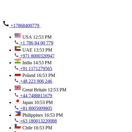
+17868400779
USA
12:53 PM
+1 786 84 00 779
UAE
13:53 PM
+971 8000320947
India
14:53 PM
+91 1171279565
Poland
16:53 PM
+48 223 906 246
Great Britain
12:53 PM
+44 7488811679
Japan
10:53 PM
+81 8005009805
Philippines
16:53 PM
+63 180013220088
Chile
16:53 PM