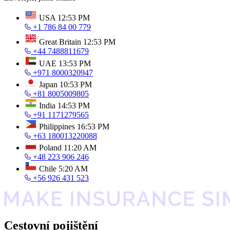
USA
12:53 PM
+1 786 84 00 779
Great Britain
12:53 PM
+44 7488811679
UAE
13:53 PM
+971 8000320947
Japan
10:53 PM
+81 8005009805
India
14:53 PM
+91 1171279565
Philippines
16:53 PM
+63 180013220088
Poland
11:20 AM
+48 223 906 246
Chile
5:20 AM
+56 926 431 523
Cestovní pojištění