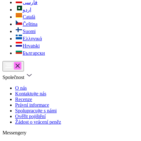
فارسی
اردو
Català
Čeština
Suomi
Ελληνικά
Hrvatski
Български
Společnost
O nás
Kontaktujte nás
Recenze
Právní informace
Spolupracujte s námi
Ověřit pojištění
Žádost o vrácení peněz
Messengery