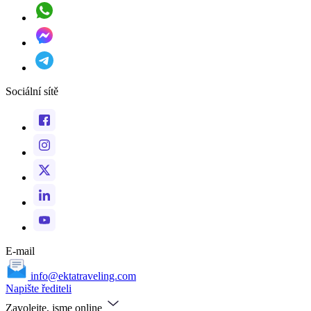
Sociální sítě
E-mail
info@ektatraveling.com
Napište řediteli
Zavolejte, jsme online