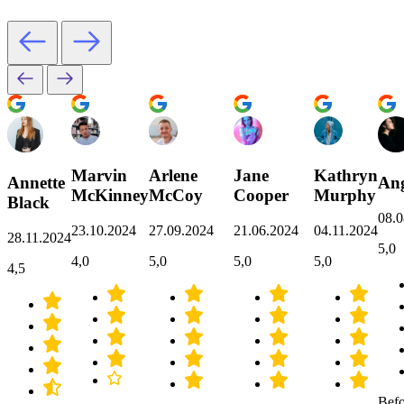
Marvin
Arlene
Jane
Kathryn
Annette
Ang
McKinney
McCoy
Cooper
Murphy
Black
08.0
23.10.2024
27.09.2024
21.06.2024
04.11.2024
28.11.2024
5,0
4,0
5,0
5,0
5,0
4,5
Befo