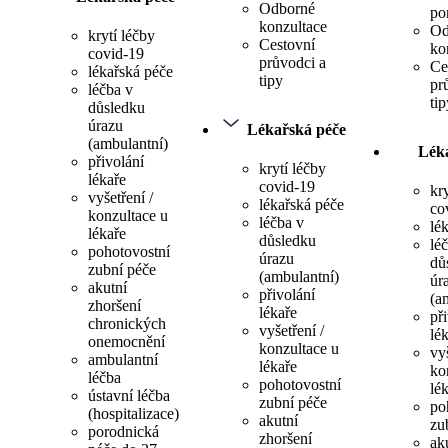
Odborné
po
konzultace
Od
krytí léčby
Cestovní
ko
covid-19
průvodci a
Ce
lékařská péče
tipy
pr
léčba v
tip
důsledku
úrazu
Lékařská péče
(ambulantní)
Lék
přivolání
krytí léčby
lékaře
covid-19
kr
vyšetření /
lékařská péče
co
konzultace u
léčba v
lé
lékaře
důsledku
lé
pohotovostní
úrazu
dů
zubní péče
(ambulantní)
úr
akutní
přivolání
(a
zhoršení
lékaře
př
chronických
vyšetření /
lé
onemocnění
konzultace u
vyš
ambulantní
lékaře
ko
léčba
pohotovostní
lé
ústavní léčba
zubní péče
po
(hospitalizace)
akutní
zu
porodnická
zhoršení
ak