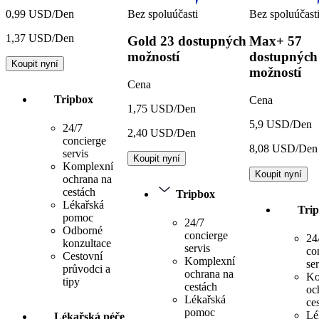
Bez spoluúčasti
Bez spoluúčast
0,99 USD/Den
1,37 USD/Den
Gold
23 dostupných
Max+
57
možností
dostupných
Koupit nyní
možností
Cena
Tripbox
Cena
1,75 USD/Den
5,9 USD/Den
24/7
2,40 USD/Den
concierge
8,08 USD/Den
servis
Koupit nyní
Komplexní
Koupit nyní
ochrana na
cestách
Tripbox
Lékařská
Tri
pomoc
24/7
Odborné
concierge
24
konzultace
servis
co
Cestovní
Komplexní
ser
průvodci a
ochrana na
Ko
tipy
cestách
oc
Lékařská
ce
pomoc
Lé
Lékařská péče