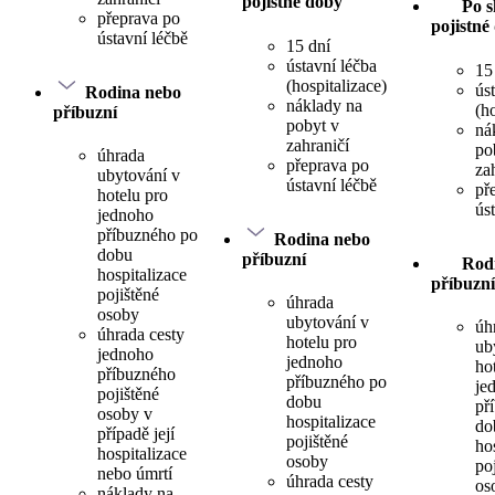
pojistné doby
Po s
přeprava po
pojistné
ústavní léčbě
15 dní
ústavní léčba
15
(hospitalizace)
ús
Rodina nebo
náklady na
(h
příbuzní
pobyt v
ná
zahraničí
po
úhrada
přeprava po
za
ubytování v
ústavní léčbě
př
hotelu pro
ús
jednoho
příbuzného po
Rodina nebo
dobu
příbuzní
Rod
hospitalizace
příbuzní
pojištěné
úhrada
osoby
ubytování v
úh
úhrada cesty
hotelu pro
ub
jednoho
jednoho
ho
příbuzného
příbuzného po
je
pojištěné
dobu
př
osoby v
hospitalizace
do
případě její
pojištěné
ho
hospitalizace
osoby
po
nebo úmrtí
úhrada cesty
os
náklady na