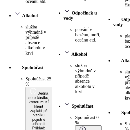
oceánu atd.
čá
Odpočinek u
Alkohol
vody
Odp
vody
služba
plavání v
výhradně v
bazénu, moři,
pl
případě
oceánu atd.
ba
absence
oc
alkoholu v
krvi
Alkohol
Alko
služba
Spoluúčast
výhradně v
sl
případě
vý
Spoluúčast 25
absence
př
%
alkoholu v
ab
krvi
al
Jedná
se o částku,
kr
kterou musí
Spoluúčast
klient
zaplatit při
Spol
vzniku
Spoluúčast 0
pojistné
%
Sp
události.
Příklad:
%