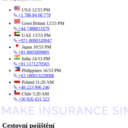
USA
12:53 PM
+1 786 84 00 779
Great Britain
12:53 PM
+44 7488811679
UAE
13:53 PM
+971 8000320947
Japan
10:53 PM
+81 8005009805
India
14:53 PM
+91 1171279565
Philippines
16:53 PM
+63 180013220088
Poland
11:20 AM
+48 223 906 246
Chile
5:20 AM
+56 926 431 523
Cestovní pojištění