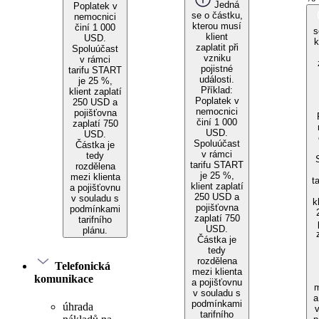
Jedná
Poplatek v
se o částku,
nemocnici
kterou musí
činí 1 000
s
klient
USD.
k
zaplatit při
Spoluúčast
vzniku
v rámci
pojistné
tarifu START
události.
je 25 %,
Příklad:
klient zaplatí
Poplatek v
250 USD a
nemocnici
pojišťovna
činí 1 000
zaplatí 750
USD.
USD.
Spoluúčast
Částka je
v rámci
tedy
tarifu START
rozdělena
je 25 %,
mezi klienta
t
klient zaplatí
a pojišťovnu
250 USD a
v souladu s
k
pojišťovna
podmínkami
zaplatí 750
tarifního
USD.
plánu.
Částka je
tedy
rozdělena
Telefonická
mezi klienta
komunikace
a pojišťovnu
m
v souladu s
a
podmínkami
úhrada
tarifního