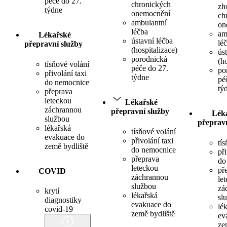
péče do 27.
chronických
zh
týdne
onemocnění
ch
ambulantní
on
léčba
am
Lékařské
ústavní léčba
lé
přepravní služby
(hospitalizace)
ús
porodnická
(h
tísňové volání
péče do 27.
po
přivolání taxi
týdne
pé
do nemocnice
tý
přeprava
leteckou
Lékařské
záchrannou
přepravní služby
Lék
službou
přepravn
lékařská
tísňové volání
evakuace do
přivolání taxi
tí
země bydliště
do nemocnice
při
přeprava
do
leteckou
př
COVID
záchrannou
le
službou
zá
krytí
lékařská
sl
diagnostiky
evakuace do
lé
covid-19
země bydliště
ev
ze