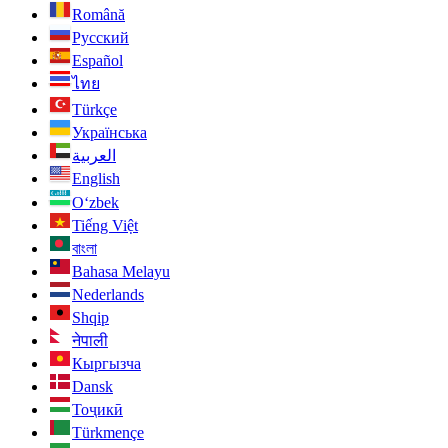
Română
Русский
Español
ไทย
Türkçe
Українська
العربية
English
O‘zbek
Tiếng Việt
বাংলা
Bahasa Melayu
Nederlands
Shqip
नेपाली
Кыргызча
Dansk
Тоҷикӣ
Türkmençe