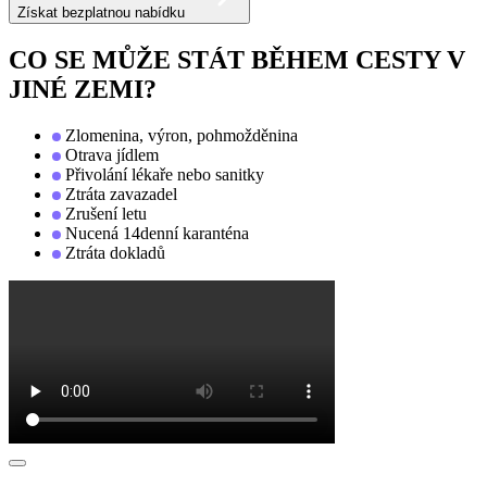
Získat bezplatnou nabídku
CO SE MŮŽE STÁT BĚHEM CESTY V
JINÉ ZEMI?
Zlomenina, výron, pohmožděnina
Otrava jídlem
Přivolání lékaře nebo sanitky
Ztráta zavazadel
Zrušení letu
Nucená 14denní karanténa
Ztráta dokladů