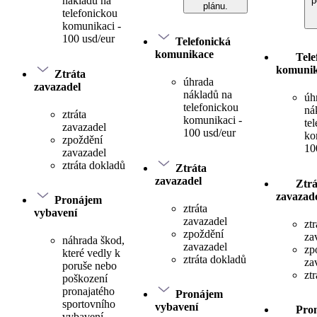
nákladů na
p
plánu.
telefonickou
komunikaci -
100 usd/eur
Telefonická
komunikace
Tele
komuni
Ztráta
úhrada
zavazadel
nákladů na
úh
telefonickou
ná
ztráta
komunikaci -
te
zavazadel
100 usd/eur
ko
zpoždění
10
zavazadel
ztráta dokladů
Ztráta
zavazadel
Ztrá
zavazad
Pronájem
ztráta
vybavení
zavazadel
ztr
zpoždění
za
náhrada škod,
zavazadel
zp
které vedly k
ztráta dokladů
za
poruše nebo
zt
poškození
pronajatého
Pronájem
sportovního
vybavení
Pro
vybavení