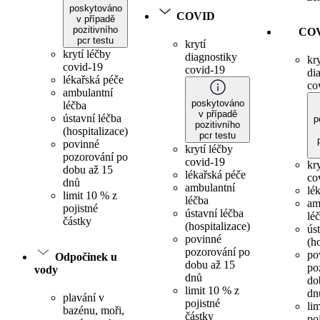
poskytováno
COVID
v případě
pozitivního
CO
pcr testu
krytí
krytí léčby
diagnostiky
kry
covid-19
covid-19
di
lékařská péče
co
ambulantní
poskytováno
léčba
v případě
ústavní léčba
p
pozitivního
(hospitalizace)
pcr testu
povinné
krytí léčby
pozorování po
covid-19
kr
dobu až 15
lékařská péče
co
dnů
ambulantní
lé
limit 10 % z
léčba
am
pojistné
ústavní léčba
lé
částky
(hospitalizace)
ús
povinné
(h
pozorování po
po
Odpočinek u
dobu až 15
po
vody
dnů
do
limit 10 % z
dn
plavání v
pojistné
li
bazénu, moři,
částky
po