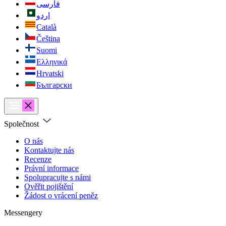
فارسی
اردو
Català
Čeština
Suomi
Ελληνικά
Hrvatski
Български
Společnost
O nás
Kontaktujte nás
Recenze
Právní informace
Spolupracujte s námi
Ověřit pojištění
Žádost o vrácení peněz
Messengery