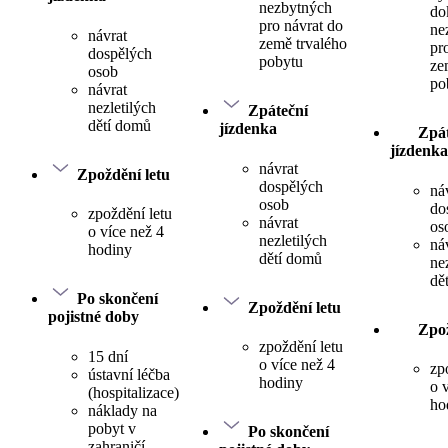
nezbytných
do
pro návrat do
ne
návrat
země trvalého
pr
dospělých
pobytu
ze
osob
po
návrat
nezletilých
Zpáteční
dětí domů
jízdenka
Zpát
jízdenka
návrat
Zpoždění letu
dospělých
ná
osob
do
zpoždění letu
návrat
os
o více než 4
nezletilých
ná
hodiny
dětí domů
ne
dě
Po skončení
Zpoždění letu
pojistné doby
Zpož
zpoždění letu
15 dní
o více než 4
zp
ústavní léčba
hodiny
o 
(hospitalizace)
ho
náklady na
pobyt v
Po skončení
zahraničí