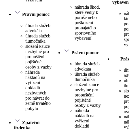
vybaven
náhrada škod,
které vedly k
ná
Právní pomoc
poruše nebo
kt
poškození
po
úhrada služeb
pronajatého
po
advokáta
sportovního
pr
úhrada služeb
vybavení
sp
tlumočníka
vy
složení kauce
nezbytné pro
Právní pomoc
propuštění
Prá
pojištěné
úhrada služeb
osoby z vazby
advokáta
úh
náhrada
úhrada služeb
ad
nákladů na
tlumočníka
úh
vyřízení
složení kauce
tl
dokladů
nezbytné pro
sl
nezbytných
propuštění
ne
pro návrat do
pojištěné
pr
země trvalého
osoby z vazby
po
pobytu
náhrada
os
nákladů na
ná
vyřízení
ná
Zpáteční
dokladů
vy
jízdenka