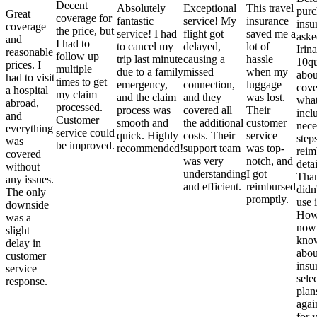
Decent
Absolutely
Exceptional
This travel
purc
Great
coverage for
fantastic
service! My
insurance
insu
coverage
the price, but
service! I had
flight got
saved me a
aske
and
I had to
to cancel my
delayed,
lot of
Irina
reasonable
follow up
trip last minute
causing a
hassle
10qu
prices. I
multiple
due to a family
missed
when my
abou
had to visit
times to get
emergency,
connection,
luggage
cove
a hospital
my claim
and the claim
and they
was lost.
what
abroad,
processed.
process was
covered all
Their
incl
and
Customer
smooth and
the additional
customer
nece
everything
service could
quick. Highly
costs. Their
service
step
was
be improved.
recommended!
support team
was top-
reim
covered
was very
notch, and
detai
without
understanding
I got
Than
any issues.
and efficient.
reimbursed
didn
The only
promptly.
use i
downside
Howe
was a
now
slight
kno
delay in
abou
customer
insu
service
sele
response.
plan
again
for 