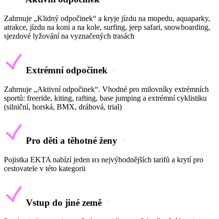
Zahrnuje „Klidný odpočinek“ a kryje jízdu na mopedu, aquaparky,
atrakce, jízdu na koni a na kole, surfing, jeep safari, snowboarding,
sjezdové lyžování na vyznačených trasách
Extrémní odpočinek
Zahrnuje „Aktivní odpočinek“. Vhodné pro milovníky extrémních
sportů: freeride, kiting, rafting, base jumping a extrémní cyklistiku
(silniční, horská, BMX, dráhová, trial)
Pro děti a těhotné ženy
Pojistka EKTA nabízí jeden из nejvýhodnějších tarifů a krytí pro
cestovatele v této kategorii
Vstup do jiné země