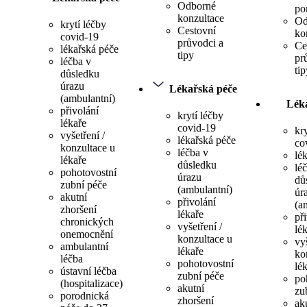
Odborné
po
konzultace
Od
krytí léčby
Cestovní
ko
covid-19
průvodci a
Ce
lékařská péče
tipy
pr
léčba v
tip
důsledku
úrazu
Lékařská péče
(ambulantní)
Lék
přivolání
krytí léčby
lékaře
covid-19
kr
vyšetření /
lékařská péče
co
konzultace u
léčba v
lé
lékaře
důsledku
lé
pohotovostní
úrazu
dů
zubní péče
(ambulantní)
úr
akutní
přivolání
(a
zhoršení
lékaře
př
chronických
vyšetření /
lé
onemocnění
konzultace u
vyš
ambulantní
lékaře
ko
léčba
pohotovostní
lé
ústavní léčba
zubní péče
po
(hospitalizace)
akutní
zu
porodnická
zhoršení
ak