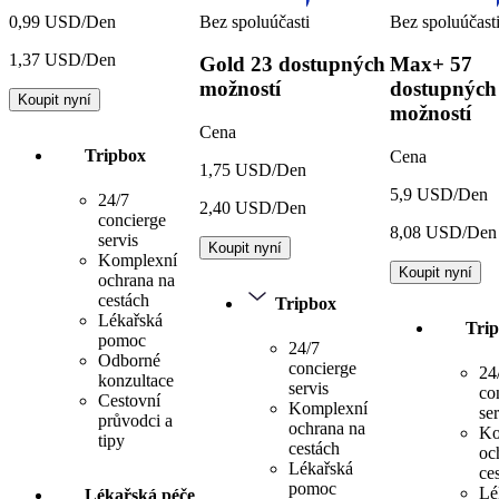
Bez spoluúčasti
Bez spoluúčast
0,99 USD/Den
1,37 USD/Den
Gold
23 dostupných
Max+
57
možností
dostupných
Koupit nyní
možností
Cena
Tripbox
Cena
1,75 USD/Den
5,9 USD/Den
24/7
2,40 USD/Den
concierge
8,08 USD/Den
servis
Koupit nyní
Komplexní
Koupit nyní
ochrana na
cestách
Tripbox
Lékařská
Tri
pomoc
24/7
Odborné
concierge
24
konzultace
servis
co
Cestovní
Komplexní
ser
průvodci a
ochrana na
Ko
tipy
cestách
oc
Lékařská
ce
pomoc
Lé
Lékařská péče