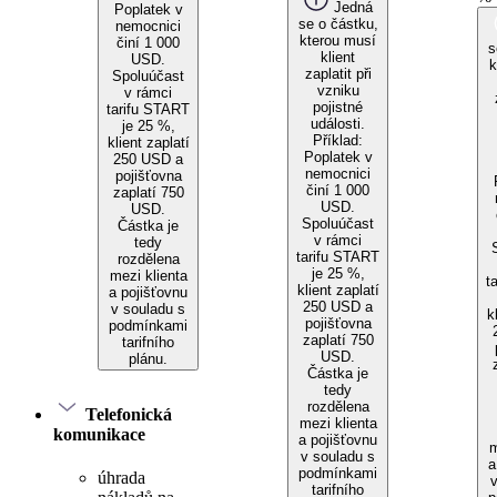
Jedná
Poplatek v
se o částku,
nemocnici
kterou musí
činí 1 000
s
klient
USD.
k
zaplatit při
Spoluúčast
vzniku
v rámci
pojistné
tarifu START
události.
je 25 %,
Příklad:
klient zaplatí
Poplatek v
250 USD a
nemocnici
pojišťovna
činí 1 000
zaplatí 750
USD.
USD.
Spoluúčast
Částka je
v rámci
tedy
tarifu START
rozdělena
je 25 %,
mezi klienta
t
klient zaplatí
a pojišťovnu
250 USD a
v souladu s
k
pojišťovna
podmínkami
zaplatí 750
tarifního
USD.
plánu.
Částka je
tedy
rozdělena
Telefonická
mezi klienta
komunikace
a pojišťovnu
m
v souladu s
a
podmínkami
úhrada
tarifního