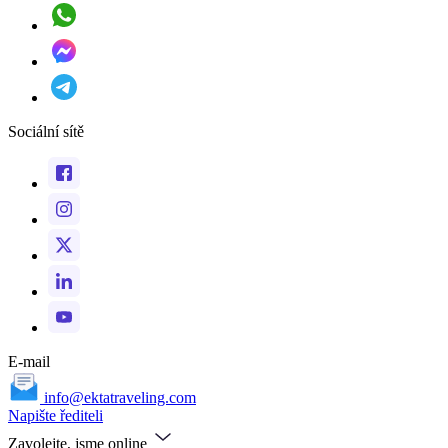
Sociální sítě
E-mail
info@ektatraveling.com
Napište řediteli
Zavolejte, jsme online