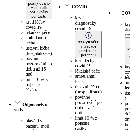
poskytováno
COVID
v případě
pozitivního
CO
pcr testu
krytí
krytí léčby
diagnostiky
kry
covid-19
covid-19
di
lékařská péče
co
ambulantní
poskytováno
léčba
v případě
ústavní léčba
p
pozitivního
(hospitalizace)
pcr testu
povinné
krytí léčby
pozorování po
covid-19
kr
dobu až 15
lékařská péče
co
dnů
ambulantní
lé
limit 10 % z
léčba
am
pojistné
ústavní léčba
lé
částky
(hospitalizace)
ús
povinné
(h
pozorování po
po
Odpočinek u
dobu až 15
po
vody
dnů
do
limit 10 % z
dn
plavání v
pojistné
li
bazénu, moři,
částky
po