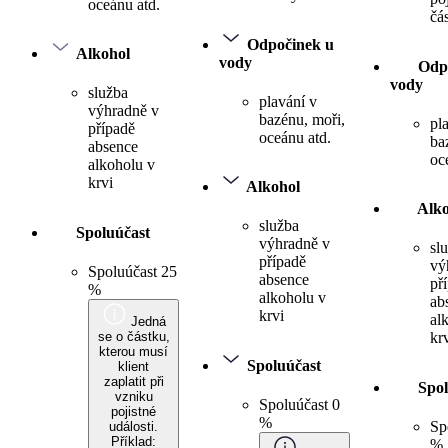
oceánu atd.
čá
Odpočinek u
Alkohol
vody
Odp
vody
služba
plavání v
výhradně v
bazénu, moři,
pl
případě
oceánu atd.
ba
absence
oc
alkoholu v
krvi
Alkohol
Alko
služba
Spoluúčast
výhradně v
sl
případě
vý
Spoluúčast 25
absence
př
%
alkoholu v
ab
krvi
al
Jedná
se o částku,
kr
kterou musí
Spoluúčast
klient
zaplatit při
Spol
vzniku
Spoluúčast 0
pojistné
%
Sp
události.
Příklad:
%