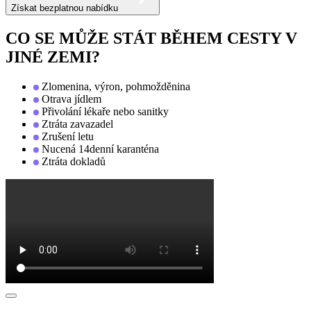
Získat bezplatnou nabídku
CO SE MŮŽE STÁT BĚHEM CESTY V
JINÉ ZEMI?
Zlomenina, výron, pohmožděnina
Otrava jídlem
Přivolání lékaře nebo sanitky
Ztráta zavazadel
Zrušení letu
Nucená 14denní karanténa
Ztráta dokladů