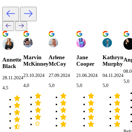
Marvin
Arlene
Jane
Kathryn
Annette
Ang
McKinney
McCoy
Cooper
Murphy
Black
08.0
23.10.2024
27.09.2024
21.06.2024
04.11.2024
28.11.2024
5,0
4,0
5,0
5,0
5,0
4,5
Befo