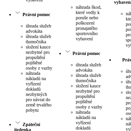
vybaven
náhrada škod,
které vedly k
ná
Právní pomoc
poruše nebo
kt
poškození
po
úhrada služeb
pronajatého
po
advokáta
sportovního
pr
úhrada služeb
vybavení
sp
tlumočníka
vy
složení kauce
nezbytné pro
Právní pomoc
propuštění
Prá
pojištěné
úhrada služeb
osoby z vazby
advokáta
úh
náhrada
úhrada služeb
ad
nákladů na
tlumočníka
úh
vyřízení
složení kauce
tl
dokladů
nezbytné pro
sl
nezbytných
propuštění
ne
pro návrat do
pojištěné
pr
země trvalého
osoby z vazby
po
pobytu
náhrada
os
nákladů na
ná
vyřízení
ná
Zpáteční
dokladů
vy
jízdenka