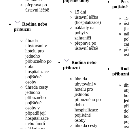
pojistné doby
Po s
přeprava po
pojistné
ústavní léčbě
15 dní
ústavní léčba
15
(hospitalizace)
ús
Rodina nebo
náklady na
(h
příbuzní
pobyt v
ná
zahraničí
po
úhrada
přeprava po
za
ubytování v
ústavní léčbě
př
hotelu pro
ús
jednoho
příbuzného po
Rodina nebo
dobu
příbuzní
Rod
hospitalizace
příbuzní
pojištěné
úhrada
osoby
ubytování v
úh
úhrada cesty
hotelu pro
ub
jednoho
jednoho
ho
příbuzného
příbuzného po
je
pojištěné
dobu
př
osoby v
hospitalizace
do
případě její
pojištěné
ho
hospitalizace
osoby
po
nebo úmrtí
úhrada cesty
os
náklady na