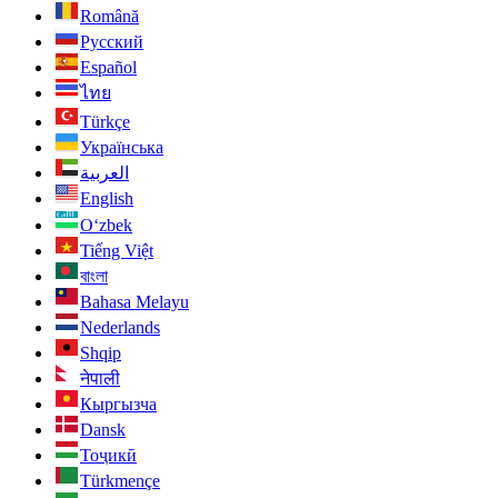
Română
Русский
Español
ไทย
Türkçe
Українська
العربية
English
O‘zbek
Tiếng Việt
বাংলা
Bahasa Melayu
Nederlands
Shqip
नेपाली
Кыргызча
Dansk
Тоҷикӣ
Türkmençe