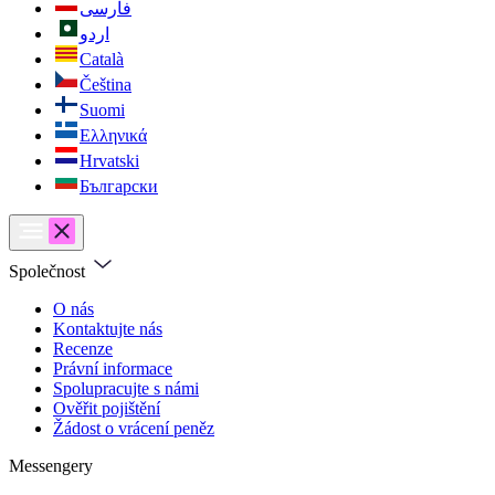
فارسی
اردو
Català
Čeština
Suomi
Ελληνικά
Hrvatski
Български
Společnost
O nás
Kontaktujte nás
Recenze
Právní informace
Spolupracujte s námi
Ověřit pojištění
Žádost o vrácení peněz
Messengery