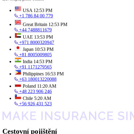
USA
12:53 PM
+1 786 84 00 779
Great Britain
12:53 PM
+44 7488811679
UAE
13:53 PM
+971 8000320947
Japan
10:53 PM
+81 8005009805
India
14:53 PM
+91 1171279565
Philippines
16:53 PM
+63 180013220088
Poland
11:20 AM
+48 223 906 246
Chile
5:20 AM
+56 926 431 523
Cestovní pojištění