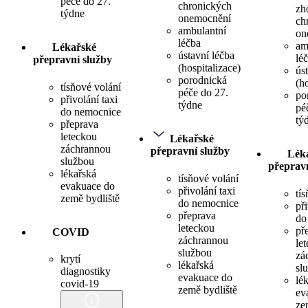
péče do 27.
chronických
zh
týdne
onemocnění
ch
ambulantní
on
léčba
am
Lékařské
ústavní léčba
lé
přepravní služby
(hospitalizace)
ús
porodnická
(h
tísňové volání
péče do 27.
po
přivolání taxi
týdne
pé
do nemocnice
tý
přeprava
leteckou
Lékařské
záchrannou
přepravní služby
Lék
službou
přepravn
lékařská
tísňové volání
evakuace do
přivolání taxi
tí
země bydliště
do nemocnice
při
přeprava
do
leteckou
př
COVID
záchrannou
le
službou
zá
krytí
lékařská
sl
diagnostiky
evakuace do
lé
covid-19
země bydliště
ev
ze