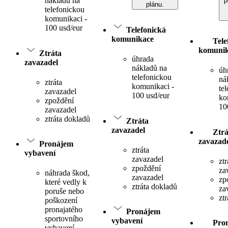
nákladů na
p
plánu.
telefonickou
komunikaci -
100 usd/eur
Telefonická
komunikace
Tele
komuni
Ztráta
úhrada
zavazadel
nákladů na
úh
telefonickou
ná
ztráta
komunikaci -
te
zavazadel
100 usd/eur
ko
zpoždění
10
zavazadel
ztráta dokladů
Ztráta
zavazadel
Ztrá
zavazad
Pronájem
ztráta
vybavení
zavazadel
ztr
zpoždění
za
náhrada škod,
zavazadel
zp
které vedly k
ztráta dokladů
za
poruše nebo
zt
poškození
pronajatého
Pronájem
sportovního
vybavení
Pro
vybavení