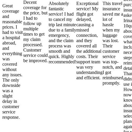
Decent
Absolutely
Exceptional
This travel
purc
Great
coverage for
fantastic
service! My
insurance
insu
coverage
the price, but
service! I had
flight got
saved me a
aske
and
I had to
to cancel my
delayed,
lot of
Irina
reasonable
follow up
trip last minute
causing a
hassle
10qu
prices. I
multiple
due to a family
missed
when my
abou
had to visit
times to get
emergency,
connection,
luggage
cove
a hospital
my claim
and the claim
and they
was lost.
what
abroad,
processed.
process was
covered all
Their
incl
and
Customer
smooth and
the additional
customer
nece
everything
service could
quick. Highly
costs. Their
service
step
was
be improved.
recommended!
support team
was top-
reim
covered
was very
notch, and
detai
without
understanding
I got
Than
any issues.
and efficient.
reimbursed
didn
The only
promptly.
use i
downside
Howe
was a
now
slight
kno
delay in
abou
customer
insu
service
sele
response.
plan
again
for 