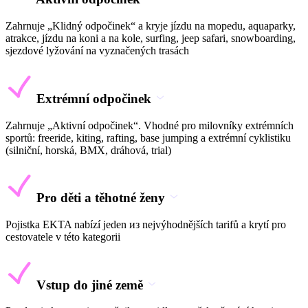
Zahrnuje „Klidný odpočinek“ a kryje jízdu na mopedu, aquaparky,
atrakce, jízdu na koni a na kole, surfing, jeep safari, snowboarding,
sjezdové lyžování na vyznačených trasách
Extrémní odpočinek
Zahrnuje „Aktivní odpočinek“. Vhodné pro milovníky extrémních
sportů: freeride, kiting, rafting, base jumping a extrémní cyklistiku
(silniční, horská, BMX, dráhová, trial)
Pro děti a těhotné ženy
Pojistka EKTA nabízí jeden из nejvýhodnějších tarifů a krytí pro
cestovatele v této kategorii
Vstup do jiné země