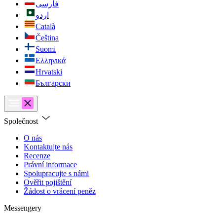
فارسی
اردو
Català
Čeština
Suomi
Ελληνικά
Hrvatski
Български
Společnost
O nás
Kontaktujte nás
Recenze
Právní informace
Spolupracujte s námi
Ověřit pojištění
Žádost o vrácení peněz
Messengery