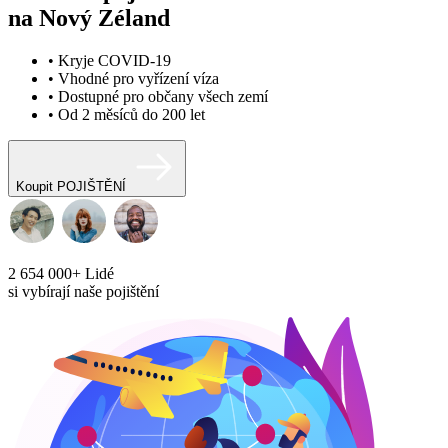
na Nový Zéland
• Kryje COVID-19
• Vhodné pro vyřízení víza
• Dostupné pro občany všech zemí
• Od 2 měsíců do 200 let
Koupit POJIŠTĚNÍ
2 654 000+
Lidé
si vybírají naše pojištění