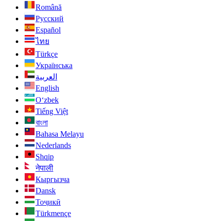
Română
Русский
Español
ไทย
Türkçe
Українська
العربية
English
O‘zbek
Tiếng Việt
বাংলা
Bahasa Melayu
Nederlands
Shqip
नेपाली
Кыргызча
Dansk
Тоҷикӣ
Türkmençe