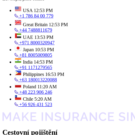
USA
12:53 PM
+1 786 84 00 779
Great Britain
12:53 PM
+44 7488811679
UAE
13:53 PM
+971 8000320947
Japan
10:53 PM
+81 8005009805
India
14:53 PM
+91 1171279565
Philippines
16:53 PM
+63 180013220088
Poland
11:20 AM
+48 223 906 246
Chile
5:20 AM
+56 926 431 523
Cestovní pojištění