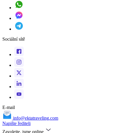
Sociální sítě
E-mail
info@ektatraveling.com
Napište řediteli
Zavolejte, jsme online