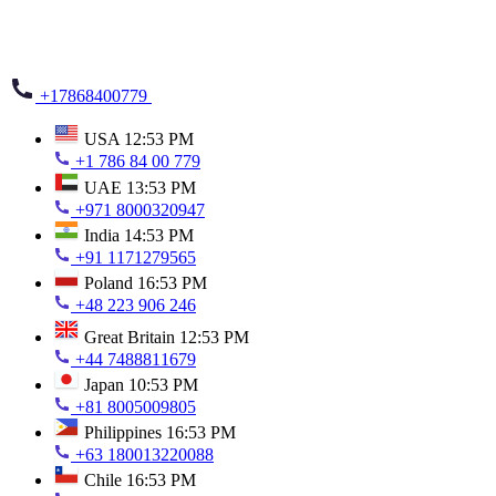
+17868400779
USA
12:53 PM
+1 786 84 00 779
UAE
13:53 PM
+971 8000320947
India
14:53 PM
+91 1171279565
Poland
16:53 PM
+48 223 906 246
Great Britain
12:53 PM
+44 7488811679
Japan
10:53 PM
+81 8005009805
Philippines
16:53 PM
+63 180013220088
Chile
16:53 PM