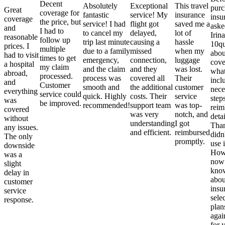
Decent
Absolutely
Exceptional
This travel
purc
Great
coverage for
fantastic
service! My
insurance
insu
coverage
the price, but
service! I had
flight got
saved me a
aske
and
I had to
to cancel my
delayed,
lot of
Irina
reasonable
follow up
trip last minute
causing a
hassle
10qu
prices. I
multiple
due to a family
missed
when my
abou
had to visit
times to get
emergency,
connection,
luggage
cove
a hospital
my claim
and the claim
and they
was lost.
what
abroad,
processed.
process was
covered all
Their
incl
and
Customer
smooth and
the additional
customer
nece
everything
service could
quick. Highly
costs. Their
service
step
was
be improved.
recommended!
support team
was top-
reim
covered
was very
notch, and
detai
without
understanding
I got
Than
any issues.
and efficient.
reimbursed
didn
The only
promptly.
use i
downside
Howe
was a
now
slight
kno
delay in
abou
customer
insu
service
sele
response.
plan
again
for 