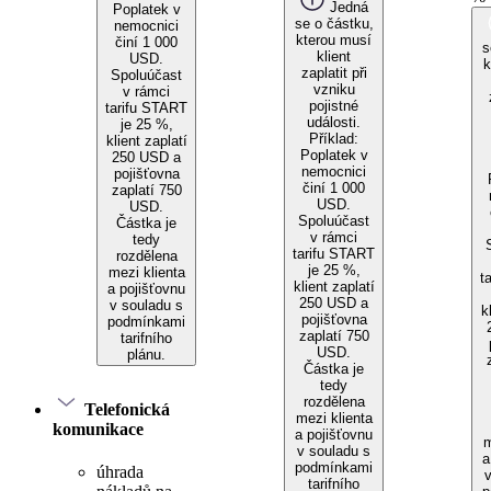
Jedná
Poplatek v
se o částku,
nemocnici
kterou musí
činí 1 000
s
klient
USD.
k
zaplatit při
Spoluúčast
vzniku
v rámci
pojistné
tarifu START
události.
je 25 %,
Příklad:
klient zaplatí
Poplatek v
250 USD a
nemocnici
pojišťovna
činí 1 000
zaplatí 750
USD.
USD.
Spoluúčast
Částka je
v rámci
tedy
tarifu START
rozdělena
je 25 %,
mezi klienta
t
klient zaplatí
a pojišťovnu
250 USD a
v souladu s
k
pojišťovna
podmínkami
zaplatí 750
tarifního
USD.
plánu.
Částka je
tedy
rozdělena
Telefonická
mezi klienta
komunikace
a pojišťovnu
m
v souladu s
a
podmínkami
úhrada
tarifního