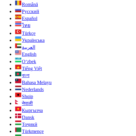
Română
Русский
Español
ไทย
Türkçe
Українська
العربية
English
O‘zbek
Tiếng Việt
বাংলা
Bahasa Melayu
Nederlands
Shqip
नेपाली
Кыргызча
Dansk
Тоҷикӣ
Türkmençe