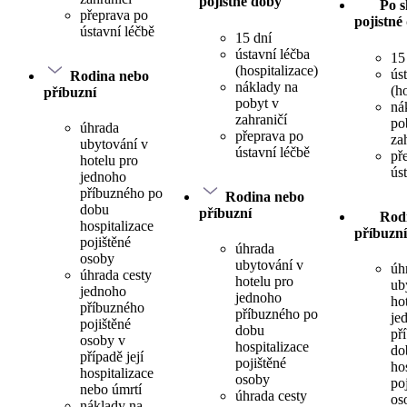
pojistné doby
Po s
přeprava po
pojistné
ústavní léčbě
15 dní
ústavní léčba
15
(hospitalizace)
ús
Rodina nebo
náklady na
(h
příbuzní
pobyt v
ná
zahraničí
po
úhrada
přeprava po
za
ubytování v
ústavní léčbě
př
hotelu pro
ús
jednoho
příbuzného po
Rodina nebo
dobu
příbuzní
Rod
hospitalizace
příbuzní
pojištěné
úhrada
osoby
ubytování v
úh
úhrada cesty
hotelu pro
ub
jednoho
jednoho
ho
příbuzného
příbuzného po
je
pojištěné
dobu
př
osoby v
hospitalizace
do
případě její
pojištěné
ho
hospitalizace
osoby
po
nebo úmrtí
úhrada cesty
os
náklady na