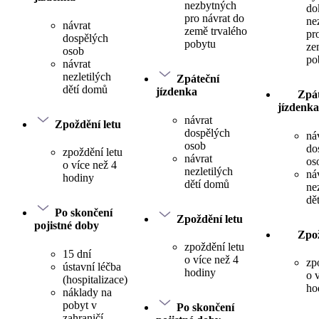
nezbytných
do
pro návrat do
ne
návrat
země trvalého
pr
dospělých
pobytu
ze
osob
po
návrat
nezletilých
Zpáteční
dětí domů
jízdenka
Zpát
jízdenka
návrat
Zpoždění letu
dospělých
ná
osob
do
zpoždění letu
návrat
os
o více než 4
nezletilých
ná
hodiny
dětí domů
ne
dě
Po skončení
Zpoždění letu
pojistné doby
Zpož
zpoždění letu
15 dní
o více než 4
zp
ústavní léčba
hodiny
o 
(hospitalizace)
ho
náklady na
pobyt v
Po skončení
zahraničí