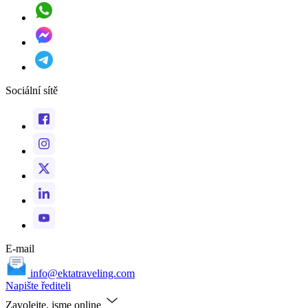
Sociální sítě
E-mail
info@ektatraveling.com
Napište řediteli
Zavolejte, jsme online