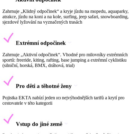
Zahrnuje „Klidný odpočinek“ a kryje jízdu na mopedu, aquaparky,
atrakce, jízdu na koni a na kole, surfing, jeep safari, snowboarding,
sjezdové lyžování na vyznačených trasách
Extrémní odpočinek
Zahrnuje „Aktivní odpočinek“. Vhodné pro milovníky extrémních
sportů: freeride, kiting, rafting, base jumping a extrémní cyklistiku
(silniční, horská, BMX, dráhová, trial)
Pro děti a těhotné ženy
Pojistka EKTA nabízí jeden из nejvýhodnějších tarifů a krytí pro
cestovatele v této kategorii
Vstup do jiné země