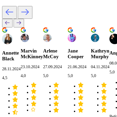
Marvin
Arlene
Jane
Kathryn
Annette
Ang
McKinney
McCoy
Cooper
Murphy
Black
08.0
23.10.2024
27.09.2024
21.06.2024
04.11.2024
28.11.2024
5,0
4,0
5,0
5,0
5,0
4,5
Befo