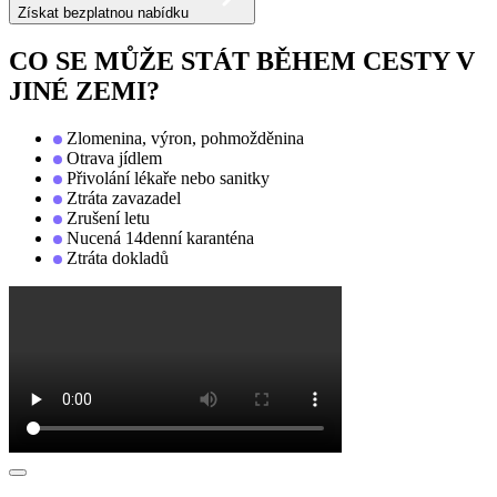
Získat bezplatnou nabídku
CO SE MŮŽE STÁT BĚHEM CESTY V
JINÉ ZEMI?
Zlomenina, výron, pohmožděnina
Otrava jídlem
Přivolání lékaře nebo sanitky
Ztráta zavazadel
Zrušení letu
Nucená 14denní karanténa
Ztráta dokladů