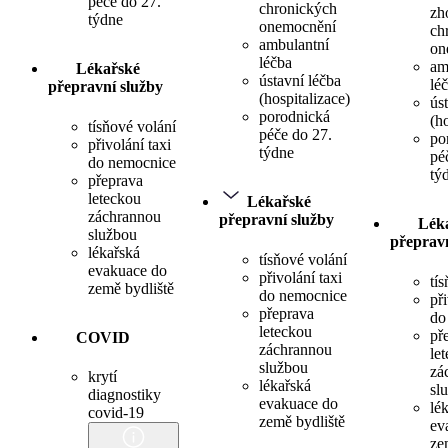
péče do 27.
chronických
zh
týdne
onemocnění
ch
ambulantní
on
léčba
am
Lékařské
ústavní léčba
lé
přepravní služby
(hospitalizace)
ús
porodnická
(h
tísňové volání
péče do 27.
po
přivolání taxi
týdne
pé
do nemocnice
tý
přeprava
leteckou
Lékařské
záchrannou
přepravní služby
Lék
službou
přepravn
lékařská
tísňové volání
evakuace do
přivolání taxi
tí
země bydliště
do nemocnice
při
přeprava
do
leteckou
př
COVID
záchrannou
le
službou
zá
krytí
lékařská
sl
diagnostiky
evakuace do
lé
covid-19
země bydliště
ev
ze