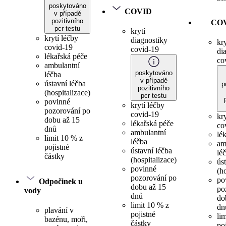
poskytováno
COVID
v případě
pozitivního
CO
pcr testu
krytí
krytí léčby
diagnostiky
kry
covid-19
covid-19
di
lékařská péče
co
ambulantní
poskytováno
léčba
v případě
ústavní léčba
p
pozitivního
(hospitalizace)
pcr testu
povinné
krytí léčby
pozorování po
covid-19
kr
dobu až 15
lékařská péče
co
dnů
ambulantní
lé
limit 10 % z
léčba
am
pojistné
ústavní léčba
lé
částky
(hospitalizace)
ús
povinné
(h
pozorování po
po
Odpočinek u
dobu až 15
po
vody
dnů
do
limit 10 % z
dn
plavání v
pojistné
li
bazénu, moři,
částky
po