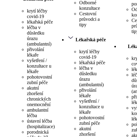
Odborné
po
konzultace
Od
krytí léčby
Cestovní
ko
covid-19
průvodci a
Ce
lékařská péče
tipy
pr
léčba v
tip
důsledku
úrazu
Lékařská péče
(ambulantní)
Lék
přivolání
krytí léčby
lékaře
covid-19
kr
vyšetření /
lékařská péče
co
konzultace u
léčba v
lé
lékaře
důsledku
lé
pohotovostní
úrazu
dů
zubní péče
(ambulantní)
úr
akutní
přivolání
(a
zhoršení
lékaře
př
chronických
vyšetření /
lé
onemocnění
konzultace u
vyš
ambulantní
lékaře
ko
léčba
pohotovostní
lé
ústavní léčba
zubní péče
po
(hospitalizace)
akutní
zu
porodnická
zhoršení
ak