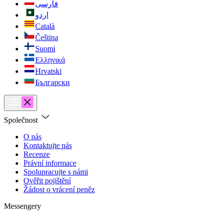
فارسی
اردو
Català
Čeština
Suomi
Ελληνικά
Hrvatski
Български
Společnost
O nás
Kontaktujte nás
Recenze
Právní informace
Spolupracujte s námi
Ověřit pojištění
Žádost o vrácení peněz
Messengery