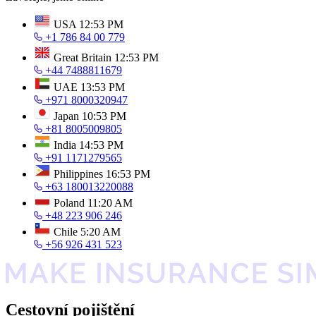
USA
12:53 PM
+1 786 84 00 779
Great Britain
12:53 PM
+44 7488811679
UAE
13:53 PM
+971 8000320947
Japan
10:53 PM
+81 8005009805
India
14:53 PM
+91 1171279565
Philippines
16:53 PM
+63 180013220088
Poland
11:20 AM
+48 223 906 246
Chile
5:20 AM
+56 926 431 523
Cestovní pojištění