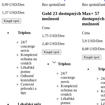
Bez spoluúčasti
Bez spoluúčast
0,99 USD/Den
1,37 USD/Den
Gold
23 dostupných
Max+
57
možností
dostupných
Koupit nyní
možností
Cena
Tripbox
Cena
1,75 USD/Den
5,9 USD/Den
24/7
2,40 USD/Den
concierge
8,08 USD/Den
servis
Koupit nyní
Komplexní
Koupit nyní
ochrana na
cestách
Tripbox
Lékařská
Tri
pomoc
24/7
Odborné
concierge
24
konzultace
servis
co
Cestovní
Komplexní
ser
průvodci a
ochrana na
Ko
tipy
cestách
oc
Lékařská
ce
pomoc
Lé
Lékařská péče