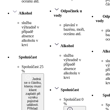
oceánu atd.
čá
Odpočinek u
Alkohol
vody
Odp
vody
služba
plavání v
výhradně v
bazénu, moři,
pl
případě
oceánu atd.
ba
absence
oc
alkoholu v
krvi
Alkohol
Alko
služba
Spoluúčast
výhradně v
sl
případě
vý
Spoluúčast 25
absence
př
%
alkoholu v
ab
krvi
al
Jedná
se o částku,
kr
kterou musí
Spoluúčast
klient
zaplatit při
Spol
vzniku
Spoluúčast 0
pojistné
%
Sp
události.
Příklad:
%