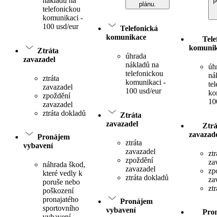
nákladů na
p
plánu.
telefonickou
komunikaci -
100 usd/eur
Telefonická
komunikace
Tele
komuni
Ztráta
úhrada
zavazadel
nákladů na
úh
telefonickou
ná
ztráta
komunikaci -
te
zavazadel
100 usd/eur
ko
zpoždění
10
zavazadel
ztráta dokladů
Ztráta
zavazadel
Ztrá
zavazad
Pronájem
ztráta
vybavení
zavazadel
ztr
zpoždění
za
náhrada škod,
zavazadel
zp
které vedly k
ztráta dokladů
za
poruše nebo
zt
poškození
pronajatého
Pronájem
sportovního
vybavení
Pro
vybavení