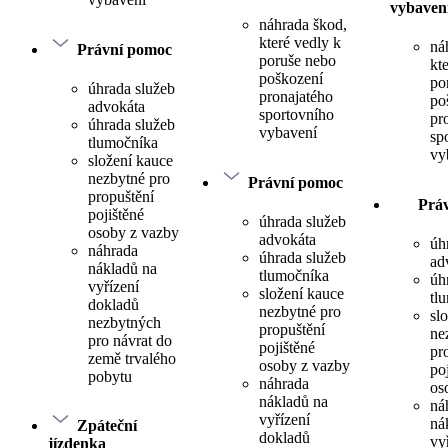
vybaven
náhrada škod,
které vedly k
ná
Právní pomoc
poruše nebo
kt
poškození
po
úhrada služeb
pronajatého
po
advokáta
sportovního
pr
úhrada služeb
vybavení
sp
tlumočníka
vy
složení kauce
nezbytné pro
Právní pomoc
propuštění
Prá
pojištěné
úhrada služeb
osoby z vazby
advokáta
úh
náhrada
úhrada služeb
ad
nákladů na
tlumočníka
úh
vyřízení
složení kauce
tl
dokladů
nezbytné pro
sl
nezbytných
propuštění
ne
pro návrat do
pojištěné
pr
země trvalého
osoby z vazby
po
pobytu
náhrada
os
nákladů na
ná
vyřízení
ná
Zpáteční
dokladů
vy
jízdenka