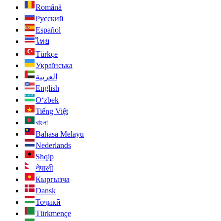
Română
Русский
Español
ไทย
Türkçe
Українська
العربية
English
O‘zbek
Tiếng Việt
বাংলা
Bahasa Melayu
Nederlands
Shqip
नेपाली
Кыргызча
Dansk
Тоҷикӣ
Türkmençe