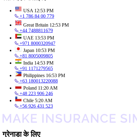
USA
12:53 PM
+1 786 84 00 779
Great Britain
12:53 PM
+44 7488811679
UAE
13:53 PM
+971 8000320947
Japan
10:53 PM
+81 8005009805
India
14:53 PM
+91 1171279565
Philippines
16:53 PM
+63 180013220088
Poland
11:20 AM
+48 223 906 246
Chile
5:20 AM
+56 926 431 523
ग्रेनाडा के लिए