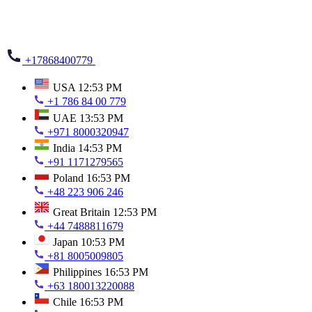
+17868400779
USA
12:53 PM
+1 786 84 00 779
UAE
13:53 PM
+971 8000320947
India
14:53 PM
+91 1171279565
Poland
16:53 PM
+48 223 906 246
Great Britain
12:53 PM
+44 7488811679
Japan
10:53 PM
+81 8005009805
Philippines
16:53 PM
+63 180013220088
Chile
16:53 PM