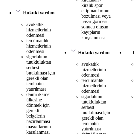
kiralık spor
ekipmanlarının
Hukuki yardım
bozulması veya
hasar görmesi
avukatlık
sonucu oluşan
hizmetlerinin
kayıpların
ödenmesi
karşılanması
tercümanlık
hizmetlerinin
ödenmesi
Hukuki yardım
sigortalının
tutukluluktan
avukatlık
serbest
hizmetlerinin
bırakılması için
ödenmesi
gerekli olan
tercümanlık
teminatın
hizmetlerinin
yatırılması
ödenmesi
daimi ikamet
sigortalının
ülkesine
tutukluluktan
dönmek için
serbest
gerekli
bırakılması için
belgelerin
gerekli olan
hazırlanması
teminatın
masraflarının
yatırılması
karşılanması