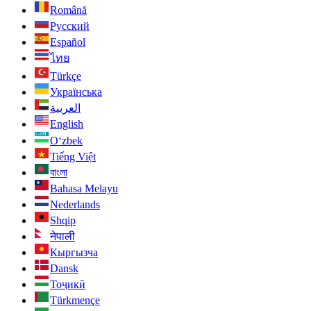
Română
Русский
Español
ไทย
Türkçe
Українська
العربية
English
O‘zbek
Tiếng Việt
বাংলা
Bahasa Melayu
Nederlands
Shqip
नेपाली
Кыргызча
Dansk
Тоҷикӣ
Türkmençe