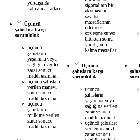
yurtdışında
sigortalının bir
kalma masrafları
akrabasının
seyahat
masraflarının
Üçüncü
ödenmesi
şahıslara karşı
sözleşme süresi
sorumluluk
bittikten sonra
yurtdışında
üçüncü
kalma masrafları
şahısların
yaşamına veya
sağlığına verilen
Üçüncü
zarar sonucu
şahıslara karşı
şahı
maddi tazminat
sorumluluk
soru
üçüncü şahıslara
verilen manevi
üçüncü
zarar sonucu
şahısların
maddi tazminat
yaşamına veya
üçüncü
sağlığına verilen
şahısların
zarar sonucu
mülküne verilen
maddi tazminat
zarar sonucu
üçüncü şahıslara
maddi tazminat
verilen manevi
zarar sonucu
maddi tazminat