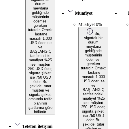
durum
meydana
geldiğinde
Muafiyet
müşterinin
ödemesi
Muafiyet 0%
gereken
tutardır. Örnek:
Bu,
Hastane
sigortalı bir
masrafı 1.000
durum
USD öder ise
meydana
ve
geldiğinde
BAŞLANGIÇ
müşterinin
tarifesindeki
ödemesi
muafiyet %25
gereken
ise, müşteri
tutardır. Örnek:
250 USD öder,
Hastane
sigorta şirketi
masrafı 1.000
ise 750 USD
USD öder ise
öder. Bu
ve
şekilde, tutar
BAŞLANGIÇ
müşteri ve
tarifesindeki
sigorta şirketi
muafiyet %25
arasında tarife
ise, müşteri
planının
250 USD öder,
şartlarına göre
sigorta şirketi
bölünür.
ise 750 USD
öder. Bu
şekilde, tutar
Telefon iletişimi
müşteri ve