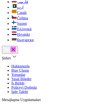
فارسی
اردو
Català
Čeština
Suomi
Ελληνικά
Hrvatski
Български
Şirket
Hakkımızda
Bize Ulaşın
Yorumlar
Yasal Bilgiler
İş Birliği
Poliçeyi Doğrula
İade Talebi
Mesajlaşma Uygulamaları