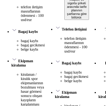
sigorta şirketi
arasında tarife
telefon iletişim
planının
masraflarının
şartlarına göre
ödenmesi - 100
bölünür.
usd/eur
Telefon iletişimi
Bagaj kaybı
telefon iletişim
bagaj kaybı
masraflarının
bagaj gecikmesi
ödenmesi - 100
belge kaybı
usd/eur
Ekipman
Bagaj kaybı
kiralama
bagaj kaybı
kiralanan /
bagaj gecikmesi
kiralık spor
belge kaybı
ekipmanlarının
bozulması veya
hasar görmesi
Ekipman
sonucu oluşan
kiralama
kira
kayıpların
karşılanması
kiralanan /