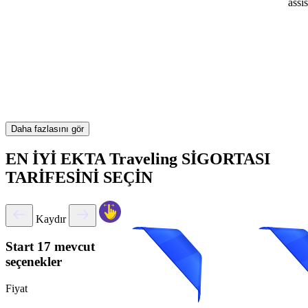
assi
Daha fazlasını gör
EN İYİ EKTA Traveling SİGORTASI
TARİFESİNİ SEÇİN
Kaydır
Start
17 mevcut
seçenekler
Fiyat