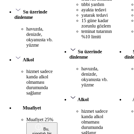
tıbbi yardım
ayakta tedavi
Su üzerinde
yatarak tedavi
dinlenme
15 güne kadar
zorunlu gözlem
havuzda,
teminat tutarının
denizde,
%10 limiti
okyanusta vb.
yüzme
Su üzerinde
dinlenme
dinl
Alkol
havuzda,
hizmet sadece
denizde,
kanda alkol
okyanusta vb.
olmaması
yüzme
durumunda
sağlanır
Alkol
Muafiyet
hizmet sadece
kanda alkol
Muafiyet 25%
olmaması
durumunda
Bu,
sağlanır
sigortalı bir