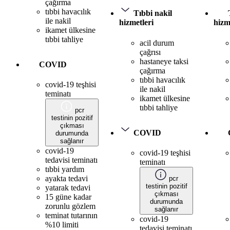
çağırma
tıbbi havacılık
Tıbbi nakil
ile nakil
hizmetleri
hizm
ikamet ülkesine
tıbbi tahliye
acil durum
çağrısı
hastaneye taksi
COVID
çağırma
tıbbi havacılık
covid-19 teşhisi
ile nakil
teminatı
ikamet ülkesine
tıbbi tahliye
pcr
testinin pozitif
çıkması
COVID
durumunda
sağlanır
covid-19
covid-19 teşhisi
tedavisi teminatı
teminatı
tıbbi yardım
ayakta tedavi
pcr
testinin pozitif
yatarak tedavi
çıkması
15 güne kadar
durumunda
zorunlu gözlem
sağlanır
teminat tutarının
covid-19
%10 limiti
tedavisi teminatı