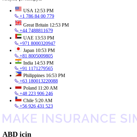
USA
12:53 PM
+1 786 84 00 779
Great Britain
12:53 PM
+44 7488811679
UAE
13:53 PM
+971 8000320947
Japan
10:53 PM
+81 8005009805
India
14:53 PM
+91 1171279565
Philippines
16:53 PM
+63 180013220088
Poland
11:20 AM
+48 223 906 246
Chile
5:20 AM
+56 926 431 523
ABD için