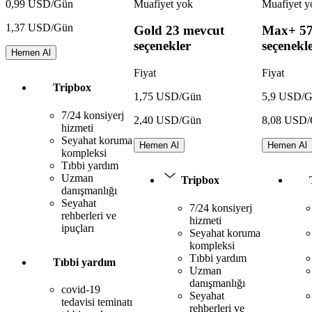
Muafiyet yok
Muafiyet y
0,99 USD/Gün
1,37 USD/Gün
Gold
23 mevcut
Max+
5
seçenekler
seçenekl
Hemen Al
Fiyat
Fiyat
Tripbox
1,75 USD/Gün
5,9 USD/
7/24 konsiyerj
2,40 USD/Gün
8,08 USD
hizmeti
Seyahat koruma
Hemen Al
Hemen Al
kompleksi
Tıbbi yardım
Uzman
Tripbox
danışmanlığı
Seyahat
7/24 konsiyerj
rehberleri ve
hizmeti
ipuçları
Seyahat koruma
kompleksi
Tıbbi yardım
Tıbbi yardım
Uzman
danışmanlığı
covid-19
Seyahat
tedavisi teminatı
rehberleri ve