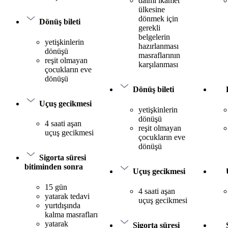
daimi ikamet
ülkesine
dönmek için
Dönüş bileti
gerekli
belgelerin
yetişkinlerin
hazırlanması
dönüşü
masraflarının
reşit olmayan
karşılanması
çocukların eve
dönüşü
Dönüş bileti
Uçuş gecikmesi
yetişkinlerin
dönüşü
4 saati aşan
reşit olmayan
uçuş gecikmesi
çocukların eve
dönüşü
Sigorta süresi
bitiminden sonra
Uçuş gecikmesi
15 gün
4 saati aşan
yatarak tedavi
uçuş gecikmesi
yurtdışında
kalma masrafları
yatarak
Sigorta süresi