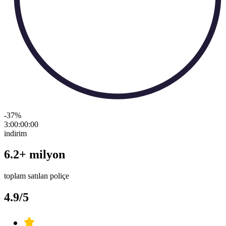
-37
%
3:00:00
:
00
indirim
6.2+ milyon
toplam satılan poliçe
4.9/5