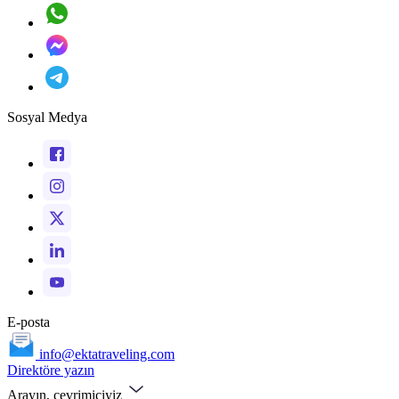
Sosyal Medya
E-posta
info@ektatraveling.com
Direktöre yazın
Arayın, çevrimiçiyiz