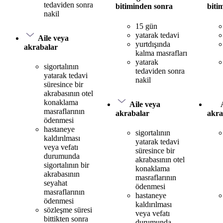
tedaviden sonra
bitiminden sonra
biti
nakil
15 gün
yatarak tedavi
Aile veya
yurtdışında
akrabalar
kalma masrafları
yatarak
sigortalının
tedaviden sonra
yatarak tedavi
nakil
süresince bir
akrabasının otel
konaklama
Aile veya
masraflarının
akrabalar
akra
ödenmesi
hastaneye
sigortalının
kaldırılması
yatarak tedavi
veya vefatı
süresince bir
durumunda
akrabasının otel
sigortalının bir
konaklama
akrabasının
masraflarının
seyahat
ödenmesi
masraflarının
hastaneye
ödenmesi
kaldırılması
sözleşme süresi
veya vefatı
bittikten sonra
durumunda