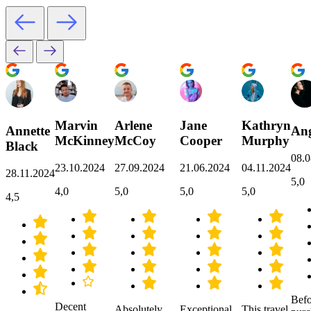
Marvin
Arlene
Jane
Kathryn
Annette
Ang
McKinney
McCoy
Cooper
Murphy
Black
08.0
23.10.2024
27.09.2024
21.06.2024
04.11.2024
28.11.2024
5,0
4,0
5,0
5,0
5,0
4,5
Befo
Decent
Absolutely
Exceptional
This travel