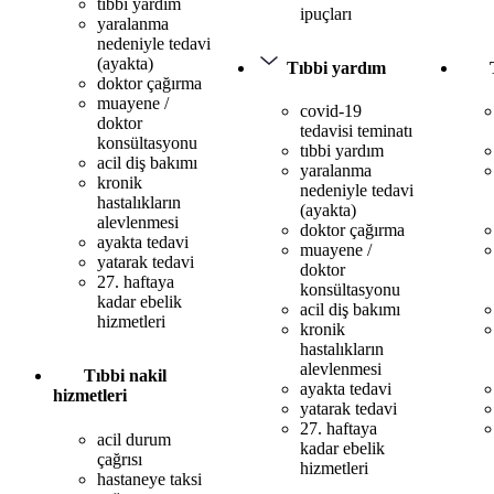
tıbbi yardım
ipuçları
yaralanma
nedeniyle tedavi
(ayakta)
Tıbbi yardım
doktor çağırma
muayene /
covid-19
doktor
tedavisi teminatı
konsültasyonu
tıbbi yardım
acil diş bakımı
yaralanma
kronik
nedeniyle tedavi
hastalıkların
(ayakta)
alevlenmesi
doktor çağırma
ayakta tedavi
muayene /
yatarak tedavi
doktor
27. haftaya
konsültasyonu
kadar ebelik
acil diş bakımı
hizmetleri
kronik
hastalıkların
alevlenmesi
Tıbbi nakil
ayakta tedavi
hizmetleri
yatarak tedavi
27. haftaya
acil durum
kadar ebelik
çağrısı
hizmetleri
hastaneye taksi