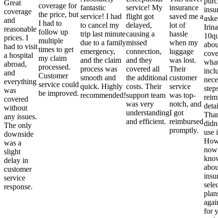
purc
Great
coverage for
fantastic
service! My
insurance
insu
coverage
the price, but
service! I had
flight got
saved me a
aske
and
I had to
to cancel my
delayed,
lot of
Irina
reasonable
follow up
trip last minute
causing a
hassle
10qu
prices. I
multiple
due to a family
missed
when my
abou
had to visit
times to get
emergency,
connection,
luggage
cove
a hospital
my claim
and the claim
and they
was lost.
what
abroad,
processed.
process was
covered all
Their
incl
and
Customer
smooth and
the additional
customer
nece
everything
service could
quick. Highly
costs. Their
service
step
was
be improved.
recommended!
support team
was top-
reim
covered
was very
notch, and
detai
without
understanding
I got
Than
any issues.
and efficient.
reimbursed
didn
The only
promptly.
use i
downside
Howe
was a
now
slight
kno
delay in
abou
customer
insu
service
sele
response.
plan
again
for 