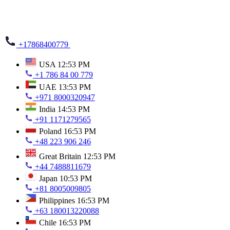
+17868400779
USA
12:53 PM
+1 786 84 00 779
UAE
13:53 PM
+971 8000320947
India
14:53 PM
+91 1171279565
Poland
16:53 PM
+48 223 906 246
Great Britain
12:53 PM
+44 7488811679
Japan
10:53 PM
+81 8005009805
Philippines
16:53 PM
+63 180013220088
Chile
16:53 PM