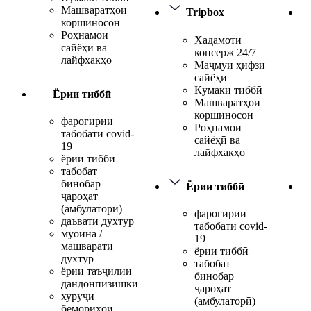
Машваратҳои
Tripbox
коршиносон
Роҳнамои
Хадамоти
сайёҳӣ ва
консерж 24/7
лайфхакҳо
Маҷмӯи ҳифзи
сайёҳӣ
Кӯмаки тиббӣ
Ёрии тиббӣ
Машваратҳои
коршиносон
фарогирии
Роҳнамои
табобати covid-
сайёҳӣ ва
19
лайфхакҳо
ёрии тиббӣ
табобат
бинобар
Ёрии тиббӣ
ҷароҳат
(амбулаторӣ)
фарогирии
даъвати духтур
табобати covid-
муоина /
19
машварати
ёрии тиббӣ
духтур
табобат
ёрии таъҷилии
бинобар
дандонпизишкӣ
ҷароҳат
хуруҷи
(амбулаторӣ)
бемориҳои