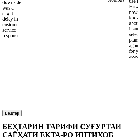
use i
downside
Howe
was a
now
slight
kno
delay in
abou
customer
insu
service
sele
response.
plan
again
for 
assi
Бештар
БЕҲТАРИН ТАРИФИ СУҒУРТАИ
САЁҲАТИ EKTA-РО ИНТИХОБ