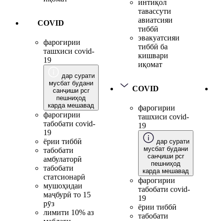
интиқол
тавассути
авиатсияи
COVID
тиббӣ
эвакуатсияи
фарогирии
тиббӣ ба
ташхиси covid-
кишвари
19
иқомат
дар сурати
мусбат будани
COVID
санҷиши pcr
пешниҳод
карда мешавад
фарогирии
фарогирии
ташхиси covid-
табобати covid-
19
19
ёрии тиббӣ
дар сурати
мусбат будани
табобати
санҷиши pcr
амбулаторӣ
пешниҳод
табобати
карда мешавад
статсионарӣ
фарогирии
мушоҳидаи
табобати covid-
маҷбурӣ то 15
19
рӯз
ёрии тиббӣ
лимити 10% аз
табобати