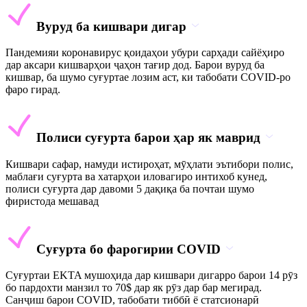
Вуруд ба кишвари дигар
Пандемияи коронавирус қоидаҳои убури сарҳади сайёҳиро
дар аксари кишварҳои ҷаҳон тағир дод. Барои вуруд ба
кишвар, ба шумо суғуртае лозим аст, ки табобати COVID-ро
фаро гирад.
Полиси суғурта барои ҳар як маврид
Кишвари сафар, намуди истироҳат, мӯҳлати эътибори полис,
маблағи суғурта ва хатарҳои иловагиро интихоб кунед,
полиси суғурта дар давоми 5 дақиқа ба почтаи шумо
фиристода мешавад
Суғурта бо фарогирии COVID
Суғуртаи EKTA мушоҳида дар кишвари дигарро барои 14 рӯз
бо пардохти манзил то 70$ дар як рӯз дар бар мегирад.
Санҷиш барои COVID, табобати тиббӣ ё статсионарӣ