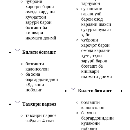
ҷуброни
тарҷумон
хароҷот барои
гузоштани
омода кардани
гаравпулӣ
ҳуҷҷатҳои
барои озод
зарурӣ барои
кардани шахси
бозгашт ба
суғурташуда аз
кишвари
ҳабс
иқомати доимӣ
ҷуброни
хароҷот барои
омода кардани
Билети бозгашт
ҳуҷҷатҳои
зарурӣ барои
бозгашти
бозгашт ба
калонсолон
кишвари
ба хона
иқомати доимӣ
баргардонидани
кӯдакони
ноболиғ
Билети бозгашт
бозгашти
Таъхири парвоз
калонсолон
ба хона
таъхири парвоз
баргардонидани
зиёда аз 4 соат
кӯдакони
ноболиғ