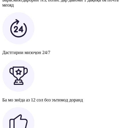
меояд
Дастгирии мизоҷон 24/7
Ба мо зиёда аз 12 сол боз эътимод доранд