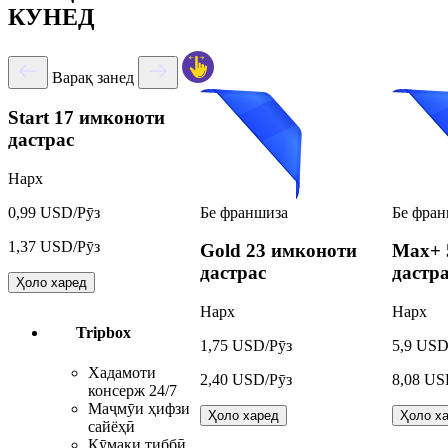
КУНЕД
Варақ занед
Start
17 имконоти
дастрас
Нарх
Бе франшиза
Бе фран
0,99 USD/Рӯз
1,37 USD/Рӯз
Gold
23 имконоти
Max+
дастрас
дастр
Ҳоло харед
Нарх
Нарх
Tripbox
1,75 USD/Рӯз
5,9 USD
Хадамоти
2,40 USD/Рӯз
8,08 US
консерж 24/7
Маҷмӯи ҳифзи
Ҳоло харед
Ҳоло х
сайёҳӣ
Кӯмаки тиббӣ