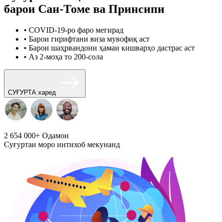
барои Сан-Томе ва Принсипи
• COVID-19-ро фаро мегирад
• Барои гирифтани виза мувофиқ аст
• Барои шаҳрвандони ҳамаи кишварҳо дастрас аст
• Аз 2-моҳа то 200-сола
СУҒУРТА харед
2 654 000+
Одамон
Суғуртаи моро интихоб мекунанд