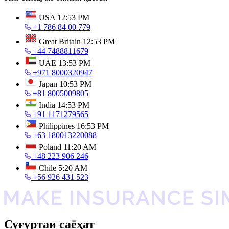
USA
12:53 PM
+1 786 84 00 779
Great Britain
12:53 PM
+44 7488811679
UAE
13:53 PM
+971 8000320947
Japan
10:53 PM
+81 8005009805
India
14:53 PM
+91 1171279565
Philippines
16:53 PM
+63 180013220088
Poland
11:20 AM
+48 223 906 246
Chile
5:20 AM
+56 926 431 523
Суғуртаи саёҳат