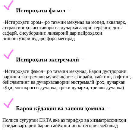
Истироҳати фаъол
«Истироҳати ором»-ро таъмин мекунад ва мопед, аквапарк,
аттраксионҳо, аспсаворӣ ва дучархасаворӣ, серфинг, ҷип-
сафарӣ, сноубординг, лижаронӣ дар пайроҳаҳои
нишонгузоришударо фаро мегирад
Истироҳати экстремалӣ
«Истироҳати фаъол»-ро таъмин мекунад. Барои дӯстдорони
варзиши экстремалӣ мувофиқ аст: фрирайд, кайтинг, рафтинг,
бейсҷампинг ва дучархасавории экстремалӣ (роҳ, дучархаи
кӯҳӣ, мотокросси дучарха, треки дучарха, триали дучарха)
Барои кӯдакон ва занони ҳомила
Полиси суғуртаи EKTA яке аз тарифҳо ва хизматрасониҳои
фоидаовартарин барои сайёҳони ин категория мебошад