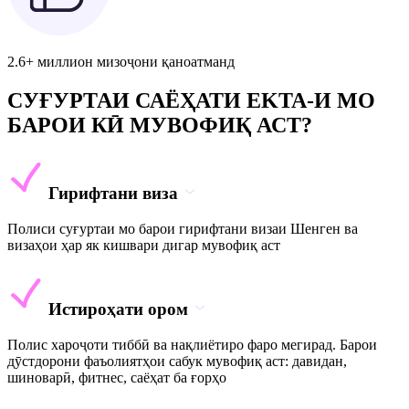
2.6+ миллион мизоҷони қаноатманд
СУҒУРТАИ САЁҲАТИ EKTA-И МО
БАРОИ КӢ МУВОФИҚ АСТ?
Гирифтани виза
Полиси суғуртаи мо барои гирифтани визаи Шенген ва
визаҳои ҳар як кишвари дигар мувофиқ аст
Истироҳати ором
Полис хароҷоти тиббӣ ва нақлиётиро фаро мегирад. Барои
дӯстдорони фаъолиятҳои сабук мувофиқ аст: давидан,
шиноварӣ, фитнес, саёҳат ба ғорҳо