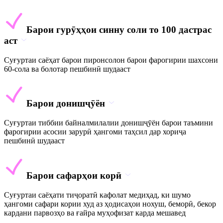
Барои гурӯҳҳои синну соли то 100 дастрас
аст
Суғуртаи саёҳат барои пиронсолон барои фарогирии шахсони
60-сола ва болотар пешбинӣ шудааст
Барои донишҷӯён
Суғуртаи тиббии байналмилалии донишҷӯён барои таъмини
фарогирии асосии зарурӣ ҳангоми таҳсил дар хориҷа
пешбинӣ шудааст
Барои сафарҳои корӣ
Суғуртаи саёҳати тиҷоратӣ кафолат медиҳад, ки шумо
ҳангоми сафари кории худ аз ҳодисаҳои нохуш, беморӣ, бекор
кардани парвозҳо ва ғайра муҳофизат карда мешавед