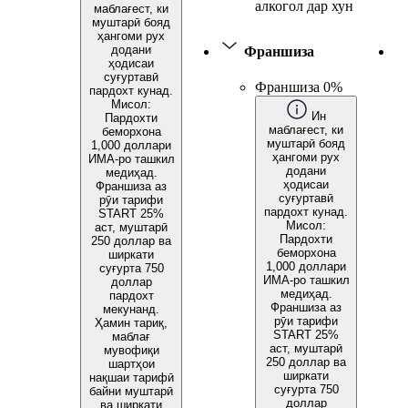
алкогол дар хун
маблағест, ки
муштарӣ бояд
ҳангоми рух
додани
Франшиза
ҳодисаи
суғуртавӣ
Франшиза 0%
пардохт кунад.
Мисол:
Ин
Пардохти
маблағест, ки
беморхона
муштарӣ бояд
1,000 доллари
ҳангоми рух
ИМА-ро ташкил
додани
медиҳад.
ҳодисаи
Франшиза аз
суғуртавӣ
рӯи тарифи
пардохт кунад.
START 25%
Мисол:
аст, муштарӣ
Пардохти
250 доллар ва
беморхона
ширкати
1,000 доллари
суғурта 750
ИМА-ро ташкил
доллар
медиҳад.
пардохт
Франшиза аз
мекунанд.
рӯи тарифи
Ҳамин тариқ,
START 25%
маблағ
аст, муштарӣ
мувофиқи
250 доллар ва
шартҳои
ширкати
нақшаи тарифӣ
суғурта 750
байни муштарӣ
доллар
ва ширкати