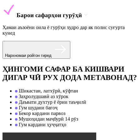
Барои сафарҳои гурӯҳӣ
Ҳамаи аъзоёни оила ё гурӯҳи худро дар як полис суғурта
кунед
Нархномаи ройгон гиред
ҲИНГОМИ САФАР БА КИШВАРИ
ДИГАР ЧӢ РУХ ДОДА МЕТАВОНАД?
Шикастан, латхӯрӣ, кӯфтан
Заҳролудшавӣ аз хӯрок
Даъвати духтур ё ёрии таъҷилӣ
Гум шудани бағоҷ
Бекор кардани парвоз
Мушоҳидаи маҷбурӣ 14 рӯз
Гум кардани ҳуҷҷатҳо