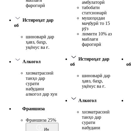
маблағи
амбулаторӣ
фарогирӣ
табобати
статсионарӣ
мушоҳидаи
Истироҳат дар
маҷбурӣ то 15
об
рӯз
лимити 10% аз
шиноварӣ дар
маблағи
ҳавз, баҳр,
фарогирӣ
уқёнус ва ғ.
Истироҳат дар
Алкогол
об
об
хизматрасонӣ
шиноварӣ дар
танҳо дар
ҳавз, баҳр,
сурати
уқёнус ва ғ.
набудани
алкогол дар хун
Алкогол
Франшиза
хизматрасонӣ
танҳо дар
Франшиза 25%
сурати
набудани
Ин