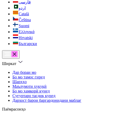
فارسی
اردو
Català
Čeština
Suomi
Ελληνικά
Hrvatski
Български
Ширкат
Дар бораи мо
Бо мо тамос гиред
Шарҳҳо
Маълумоти ҳуқуқӣ
Бо мо ҳамкорӣ кунед
Суғуртаро тасдиқ кунед
Дархост барои баргардонидани маблағ
Паёмрасонҳо