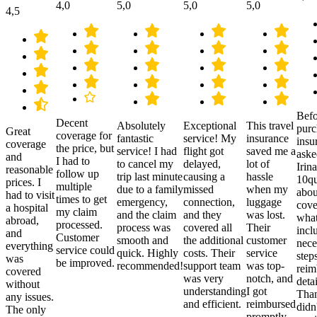
4,0
5,0
5,0
5,0
4,5
Befo
Decent
Absolutely
Exceptional
This travel
purc
Great
coverage for
fantastic
service! My
insurance
insu
coverage
the price, but
service! I had
flight got
saved me a
aske
and
I had to
to cancel my
delayed,
lot of
Irina
reasonable
follow up
trip last minute
causing a
hassle
10qu
prices. I
multiple
due to a family
missed
when my
abou
had to visit
times to get
emergency,
connection,
luggage
cove
a hospital
my claim
and the claim
and they
was lost.
what
abroad,
processed.
process was
covered all
Their
incl
and
Customer
smooth and
the additional
customer
nece
everything
service could
quick. Highly
costs. Their
service
step
was
be improved.
recommended!
support team
was top-
reim
covered
was very
notch, and
detai
without
understanding
I got
Than
any issues.
and efficient.
reimbursed
didn
The only
promptly.