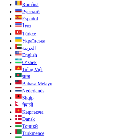
Română
Русский
Español
ไทย
Türkçe
Українська
العربية
English
O‘zbek
Tiếng Việt
বাংলা
Bahasa Melayu
Nederlands
Shqip
नेपाली
Кыргызча
Dansk
Тоҷикӣ
Türkmençe