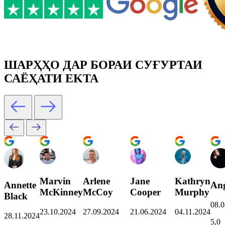
ШАРҲҲО ДАР БОРАИ СУҒУРТАИ
САЁҲАТИ EKTA
Marvin
Arlene
Jane
Kathryn
Annette
Ang
McKinney
McCoy
Cooper
Murphy
Black
08.0
23.10.2024
27.09.2024
21.06.2024
04.11.2024
28.11.2024
5,0