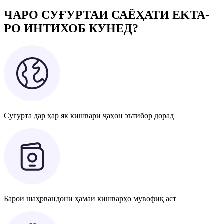
ЧАРО СУҒУРТАИ САЁҲАТИ EKTA-
РО ИНТИХОБ КУНЕД?
Суғурта дар ҳар як кишвари ҷаҳон эътибор дорад
Барои шаҳрвандони ҳамаи кишварҳо мувофиқ аст