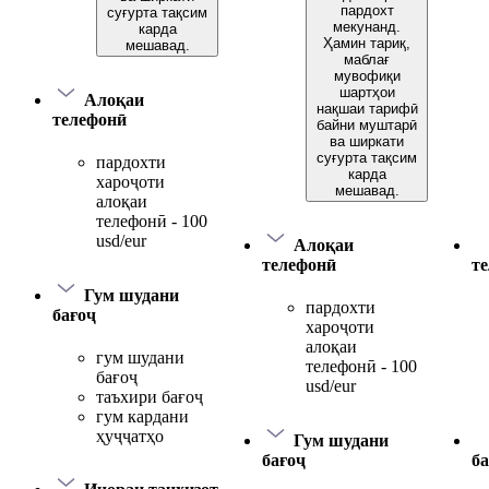
пардохт
суғурта тақсим
мекунанд.
карда
Ҳамин тариқ,
мешавад.
маблағ
мувофиқи
шартҳои
Алоқаи
нақшаи тарифӣ
телефонӣ
байни муштарӣ
ва ширкати
суғурта тақсим
пардохти
карда
хароҷоти
мешавад.
алоқаи
телефонӣ - 100
usd/eur
Алоқаи
телефонӣ
т
Гум шудани
пардохти
бағоҷ
хароҷоти
алоқаи
гум шудани
телефонӣ - 100
бағоҷ
usd/eur
таъхири бағоҷ
гум кардани
ҳуҷҷатҳо
Гум шудани
бағоҷ
ба