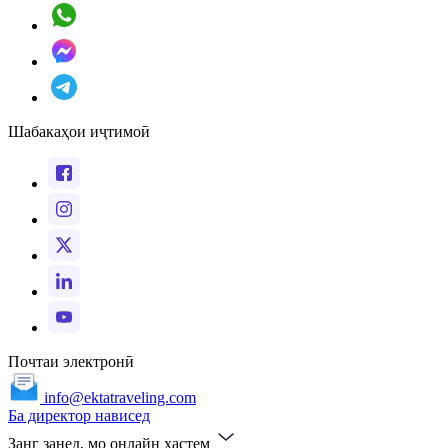
Шабакаҳои иҷтимоӣ
Почтаи электронӣ
info@ektatraveling.com
Ба директор нависед
Занг занед, мо онлайн ҳастем