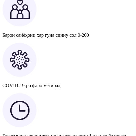
Барои сайёҳони ҳар гуна синну сол 0-200
COVID-19-ро фаро мегирад
Барасмиятдарории тез, полис дар давоми 1 дақиқа ба почта