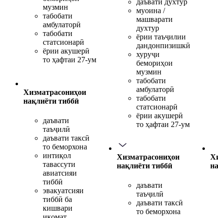
даъвати духтур
музмин
муоина /
табобати
машварати
амбулаторӣ
духтур
табобати
ёрии таъҷилии
статсионарӣ
дандонпизишкӣ
ёрии акушерӣ
хуруҷи
то ҳафтаи 27-ум
бемориҳои
музмин
табобати
амбулаторӣ
Хизматрасониҳои
табобати
нақлиёти тиббӣ
статсионарӣ
ёрии акушерӣ
даъвати
то ҳафтаи 27-ум
таъҷилӣ
даъвати таксӣ
то беморхона
интиқол
Хизматрасониҳои
Х
тавассути
нақлиёти тиббӣ
н
авиатсияи
тиббӣ
даъвати
эвакуатсияи
таъҷилӣ
тиббӣ ба
даъвати таксӣ
кишвари
то беморхона
иқомат