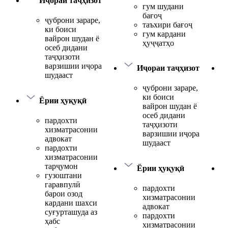
Иҷораи таҷҳизот
гум шудани
бағоҷ
ҷуброни зараре,
таъхири бағоҷ
ки боиси
гум кардани
вайрон шудан ё
ҳуҷҷатҳо
осеб дидани
таҷҳизоти
варзишии иҷора
Иҷораи таҷҳизот
шудааст
ҷуброни зараре,
ки боиси
Ёрии ҳуқуқӣ
вайрон шудан ё
осеб дидани
пардохти
таҷҳизоти
хизматрасонии
варзишии иҷора
адвокат
шудааст
пардохти
хизматрасонии
тарҷумон
Ёрии ҳуқуқӣ
гузоштани
гаравпулӣ
пардохти
барои озод
хизматрасонии
кардани шахси
адвокат
суғурташуда аз
пардохти
ҳабс
хизматрасонии