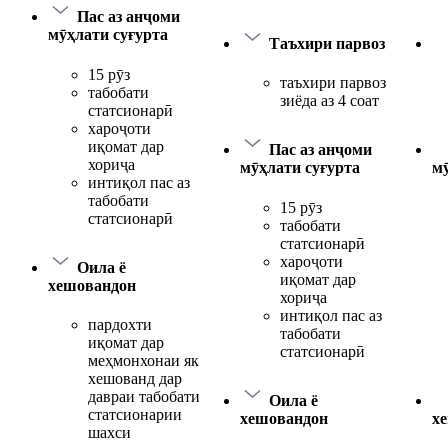
Пас аз анҷоми
мӯҳлати суғурта
Таъхири парвоз
15 рӯз
таъхири парвоз
табобати
зиёда аз 4 соат
статсионарӣ
хароҷоти
иқомат дар
Пас аз анҷоми
хориҷа
мӯҳлати суғурта
мӯ
интиқол пас аз
табобати
15 рӯз
статсионарӣ
табобати
статсионарӣ
хароҷоти
Оила ё
иқомат дар
хешовандон
хориҷа
интиқол пас аз
пардохти
табобати
иқомат дар
статсионарӣ
меҳмонхонаи як
хешованд дар
давраи табобати
Оила ё
статсионарии
хешовандон
х
шахси