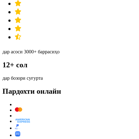
дар асоси 3000+ баррасиҳо
12+ сол
дар бозори суғурта
Пардохти онлайн