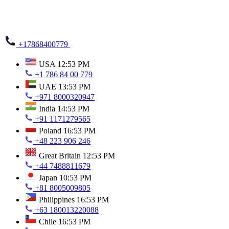
+17868400779
USA
12:53 PM
+1 786 84 00 779
UAE
13:53 PM
+971 8000320947
India
14:53 PM
+91 1171279565
Poland
16:53 PM
+48 223 906 246
Great Britain
12:53 PM
+44 7488811679
Japan
10:53 PM
+81 8005009805
Philippines
16:53 PM
+63 180013220088
Chile
16:53 PM