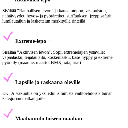
Sisältää "Rauhallisen levon" ja kattaa mopon, vesipuiston,
nähtävyydet, hevos- ja pyöräretket, surffauksen, jeeppisafarit,
lumilautailun ja laskettelun merkityillä rinteillä
Extreme-lepo
Sisältää "Aktiivisen levon". Sopii extremelajien ystäville:
vapaalasku, leijalautailu, koskenlasku, base-hyppy ja extreme-
pyöräily (maantie, maasto, BMX, rata, trial)
Lapsille ja raskaana oleville
EKTA-vakuutus on yksi edullisimmista vaihtoehdoista tämän
kategorian matkailijoille
Maahantulo toiseen maahan