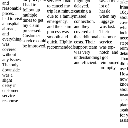
service! I had
flight got
saved me a
aske
and
I had to
to cancel my
delayed,
lot of
Irina
reasonable
follow up
trip last minute
causing a
hassle
10qu
prices. I
multiple
due to a family
missed
when my
abou
had to visit
times to get
emergency,
connection,
luggage
cove
a hospital
my claim
and the claim
and they
was lost.
what
abroad,
processed.
process was
covered all
Their
incl
and
Customer
smooth and
the additional
customer
nece
everything
service could
quick. Highly
costs. Their
service
step
was
be improved.
recommended!
support team
was top-
reim
covered
was very
notch, and
detai
without
understanding
I got
Than
any issues.
and efficient.
reimbursed
didn
The only
promptly.
use i
downside
Howe
was a
now
slight
kno
delay in
abou
customer
insu
service
sele
response.
plan
again
for 
assi