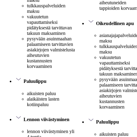
maksu
aiheutuneiden
tulkkauspalveluiden
tappioiden korvaa
maksu
vakuutetun
vapauttamiseksi
Oikeudellinen apu
pidätyksestä tarvittavan
takuun maksaminen
asianajajapalveluid
pysyvään asuinmaahan
maksu
palaamiseen tarvittavien
tulkkauspalveluide
asiakirjojen valmistelusta
maksu
aiheutuvien
vakuutetun
kustannusten
vapauttamiseksi
korvaaminen
pidätyksestä tarvitt
takuun maksamine
pysyvään asuinma
Paluulippu
palaamiseen tarvitt
asiakirjojen valmist
aikuisten paluu
aiheutuvien
alaikäisten lasten
kustannusten
kotiinpaluu
korvaaminen
Lennon viivästyminen
Paluulippu
lennon viivästyminen yli
aikuisten paluu
4 tuntia