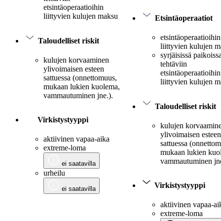
etsintäoperaatioihin
liittyvien kulujen maksu
Etsintäoperaatiot
etsintäoperaatioihin
Taloudelliset riskit
liittyvien kulujen 
syrjäisissä paikoiss
kulujen korvaaminen
tehtäviin
ylivoimaisen esteen
etsintäoperaatioihin
sattuessa (onnettomuus,
liittyvien kulujen 
mukaan lukien kuolema,
vammautuminen jne.).
Taloudelliset riskit
Virkistystyyppi
kulujen korvaamin
ylivoimaisen esteen
aktiivinen vapaa-aika
sattuessa (onnetto
extreme-loma
mukaan lukien kuo
vammautuminen jne
ei saatavilla
urheilu
Virkistystyyppi
ei saatavilla
aktiivinen vapaa-ai
extreme-loma