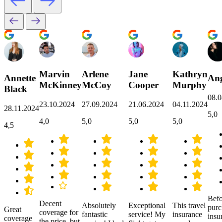
Marvin
Arlene
Jane
Kathryn
Annette
Ang
McKinney
McCoy
Cooper
Murphy
Black
08.0
23.10.2024
27.09.2024
21.06.2024
04.11.2024
28.11.2024
5,0
4,0
5,0
5,0
5,0
4,5
Befo
Decent
Absolutely
Exceptional
This travel
purc
Great
coverage for
fantastic
service! My
insurance
insu
coverage
the price, but