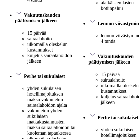
alaikäisten lasten
kotiinpaluu
Vakuutuskauden
päättymisen jälkeen
Lennon viivästymi
15 päivää
lennon viivästymine
sairaalahoito
4 tuntia
ulkomailla oleskelun
kustannukset
kuljetus sairaalahoidon
Vakuutuskauden
jälkeen
päättymisen jälkeen
15 päivää
Perhe tai sukulaiset
sairaalahoito
ulkomailla oleskel
yhden sukulaisen
kustannukset
hotellimajoituksen
kuljetus sairaalaho
maksu vakuutetun
jälkeen
sairaalahoidon ajalta
vakuutetun yhden
sukulaisen
Perhe tai sukulaiset
matkakustannusten
maksu sairaalahoidon tai
yhden sukulaisen
kuoleman tapauksessa
hotellimajoituksen
ulkomailla oleskelun