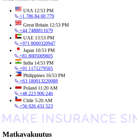
USA
12:53 PM
+1 786 84 00 779
Great Britain
12:53 PM
+44 7488811679
UAE
13:53 PM
+971 8000320947
Japan
10:53 PM
+81 8005009805
India
14:53 PM
+91 1171279565
Philippines
16:53 PM
+63 180013220088
Poland
11:20 AM
+48 223 906 246
Chile
5:20 AM
+56 926 431 523
Matkavakuutus