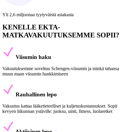
Yli 2,6 miljoonaa tyytyväistä asiakasta
KENELLE EKTA-
MATKAVAKUUTUKSEMME SOPII?
Viisumin haku
Vakuutuksemme soveltuu Schengen-viisumin ja minkä tahansa
muun maan viisumin hankkimiseen
Rauhallinen lepo
Vakuutus kattaa lääketieteelliset ja kuljetuskustannukset. Sopii
kevyen liikunnan ystäville: juoksu, uinti, fitness, luolaretket
Aktiivinen lepo