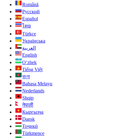
Română
Русский
Español
ไทย
Türkçe
Українська
العربية
English
O‘zbek
Tiếng Việt
বাংলা
Bahasa Melayu
Nederlands
Shqip
नेपाली
Кыргызча
Dansk
Тоҷикӣ
Türkmençe