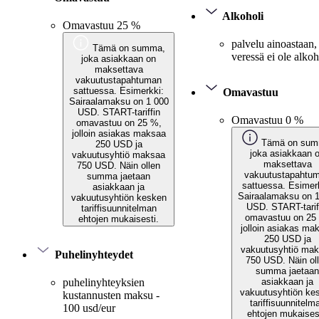
Alkoholi
Omavastuu 25 %
palvelu ainoastaan,
Tämä on summa,
veressä ei ole alkoh
joka asiakkaan on
maksettava
vakuutustapahtuman
sattuessa. Esimerkki:
Omavastuu
Sairaalamaksu on 1 000
USD. START-tariffin
Omavastuu 0 %
omavastuu on 25 %,
jolloin asiakas maksaa
Tämä on sum
250 USD ja
joka asiakkaan 
vakuutusyhtiö maksaa
maksettava
750 USD. Näin ollen
vakuutustapahtu
summa jaetaan
sattuessa. Esimer
asiakkaan ja
Sairaalamaksu on 
vakuutusyhtiön kesken
USD. START-tarif
tariffisuunnitelman
omavastuu on 25
ehtojen mukaisesti.
jolloin asiakas ma
250 USD ja
vakuutusyhtiö ma
Puhelinyhteydet
750 USD. Näin ol
summa jaetaan
asiakkaan ja
puhelinyhteyksien
vakuutusyhtiön ke
kustannusten maksu -
tariffisuunnitelm
100 usd/eur
ehtojen mukaises