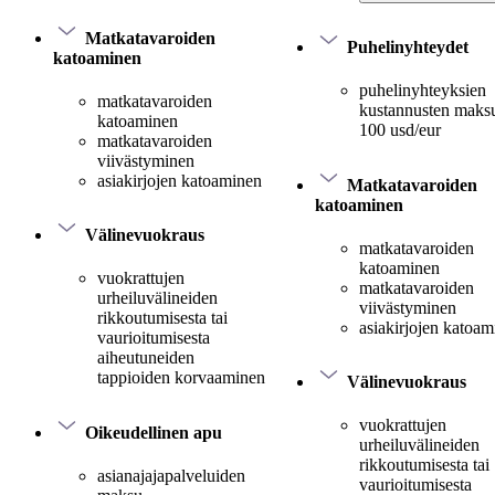
Matkatavaroiden
Puhelinyhteydet
katoaminen
puhelinyhteyksien
matkatavaroiden
kustannusten maksu
katoaminen
100 usd/eur
matkatavaroiden
viivästyminen
asiakirjojen katoaminen
Matkatavaroiden
katoaminen
Välinevuokraus
matkatavaroiden
katoaminen
vuokrattujen
matkatavaroiden
urheiluvälineiden
viivästyminen
rikkoutumisesta tai
asiakirjojen katoa
vaurioitumisesta
aiheutuneiden
tappioiden korvaaminen
Välinevuokraus
vuokrattujen
Oikeudellinen apu
urheiluvälineiden
rikkoutumisesta tai
asianajajapalveluiden
vaurioitumisesta