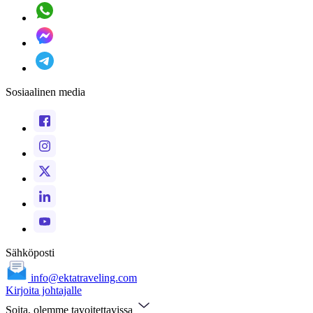
Sosiaalinen media
Sähköposti
info@ektatraveling.com
Kirjoita johtajalle
Soita, olemme tavoitettavissa