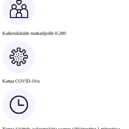
Kaikenikäisille matkailijoille 0-200
Kattaa COVID-19:n
Nopea käsittely, vakuutuskirja saapuu sähköpostitse 1 minuutissa