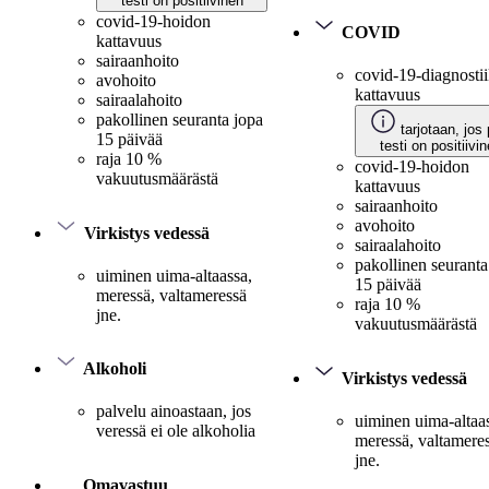
testi on positiivinen
covid-19-hoidon
COVID
kattavuus
sairaanhoito
covid-19-diagnosti
avohoito
kattavuus
sairaalahoito
pakollinen seuranta jopa
tarjotaan, jos 
15 päivää
testi on positiivi
raja 10 %
covid-19-hoidon
vakuutusmäärästä
kattavuus
sairaanhoito
avohoito
Virkistys vedessä
sairaalahoito
pakollinen seuranta
uiminen uima-altaassa,
15 päivää
meressä, valtameressä
raja 10 %
jne.
vakuutusmäärästä
Alkoholi
Virkistys vedessä
palvelu ainoastaan, jos
uiminen uima-altaa
veressä ei ole alkoholia
meressä, valtamere
jne.
Omavastuu