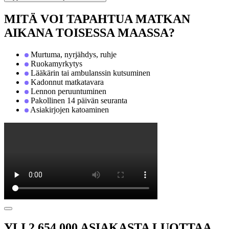
MITÄ VOI TAPAHTUA MATKAN
AIKANA TOISESSA MAASSA?
Murtuma, nyrjähdys, ruhje
Ruokamyrkytys
Lääkärin tai ambulanssin kutsuminen
Kadonnut matkatavara
Lennon peruuntuminen
Pakollinen 14 päivän seuranta
Asiakirjojen katoaminen
YLI 2 654 000 ASIAKASTA LUOTTAA