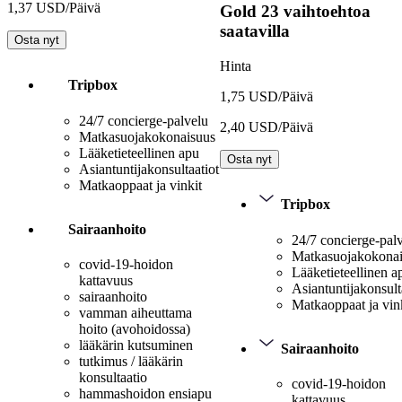
1,37 USD/Päivä
Gold
23 vaihtoehtoa
saatavilla
Osta nyt
Hinta
Tripbox
1,75 USD/Päivä
24/7 concierge-palvelu
2,40 USD/Päivä
Matkasuojakokonaisuus
Lääketieteellinen apu
Osta nyt
Asiantuntijakonsultaatiot
Matkaoppaat ja vinkit
Tripbox
Sairaanhoito
24/7 concierge-pal
Matkasuojakokona
covid-19-hoidon
Lääketieteellinen a
kattavuus
Asiantuntijakonsult
sairaanhoito
Matkaoppaat ja vin
vamman aiheuttama
hoito (avohoidossa)
lääkärin kutsuminen
Sairaanhoito
tutkimus / lääkärin
konsultaatio
covid-19-hoidon
hammashoidon ensiapu
kattavuus