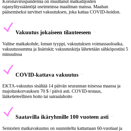
Koronaviruspandemia on muuttanut matkailijoiden
rajanylityssääntöjä useimmissa maailman maissa. Maahan
pääsemiseksi tarvitset vakuutuksen, joka kattaa COVID-hoidon.
Vakuutus jokaiseen tilanteeseen
Valitse matkakohde, loman tyyppi, vakuutuksen voimassaoloaika,
vakuutussumma ja lisäriskit; vakuutuskirja lähetetään sähköpostiisi 5
minuutissa
COVID-kattava vakuutus
EKTA-vakuutus sisältää 14 päivän seurannan toisessa maassa ja
majoituskorvauksen 70 $ / päivä asti. COVID-testaus,
lääketieteellinen hoito tai sairaalahoito
Saatavilla ikäryhmille 100 vuoteen asti
Seniorien matkavakuutus on suunniteltu kattamaan 60-vuotiaat ja