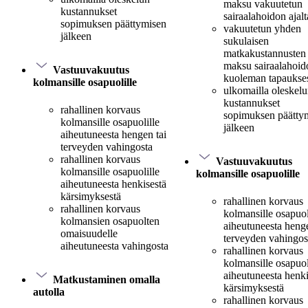
maksu vakuutetun
kustannukset
sairaalahoidon ajalt
sopimuksen päättymisen
vakuutetun yhden
jälkeen
sukulaisen
matkakustannusten
maksu sairaalahoido
Vastuuvakuutus
kuoleman tapaukse
kolmansille osapuolille
ulkomailla oleskel
kustannukset
rahallinen korvaus
sopimuksen päätty
kolmansille osapuolille
jälkeen
aiheutuneesta hengen tai
terveyden vahingosta
rahallinen korvaus
Vastuuvakuutus
kolmansille osapuolille
kolmansille osapuolille
aiheutuneesta henkisestä
kärsimyksestä
rahallinen korvaus
rahallinen korvaus
kolmansille osapuol
kolmansien osapuolten
aiheutuneesta henge
omaisuudelle
terveyden vahingos
aiheutuneesta vahingosta
rahallinen korvaus
kolmansille osapuol
aiheutuneesta henki
Matkustaminen omalla
kärsimyksestä
autolla
rahallinen korvaus