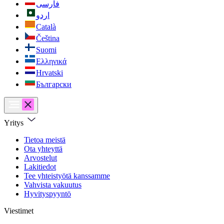
فارسی
اردو
Català
Čeština
Suomi
Ελληνικά
Hrvatski
Български
Yritys
Tietoa meistä
Ota yhteyttä
Arvostelut
Lakitiedot
Tee yhteistyötä kanssamme
Vahvista vakuutus
Hyvityspyyntö
Viestimet