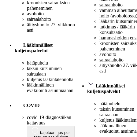
kroonisten sairauksien
sairaanhoito
paheneminen
vamman aiheuttam
avohoito
hoito (avohoidossa
sairaalahoito
lääkärin kutsumine
äitiyshuolto 27. viikkoon
tutkimus / lääkärin
asti
konsultaatio
hammashoidon ens
kroonisten sairauks
Lääkinnälliset
paheneminen
kuljetuspalvelut
avohoito
sairaalahoito
hätäpuhelu
äitiyshuolto 27. vi
taksin kutsuminen
asti
sairaalaan
kuljetus lääkintälennolla
lääkinnällinen
Lääkinnälliset
evakuointi asuinmaahan
kuljetuspalvelut
hätäpuhelu
COVID
taksin kutsuminen
sairaalaan
covid-19-diagnostiikan
kuljetus lääkintälen
kattavuus
lääkinnällinen
evakuointi asuinm
tarjotaan, jos pcr-