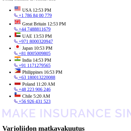
USA
12:53 PM
+1 786 84 00 779
Great Britain
12:53 PM
+44 7488811679
UAE
13:53 PM
+971 8000320947
Japan
10:53 PM
+81 8005009805
India
14:53 PM
+91 1171279565
Philippines
16:53 PM
+63 180013220088
Poland
11:20 AM
+48 223 906 246
Chile
5:20 AM
+56 926 431 523
Varjoliidon matkavakuutus