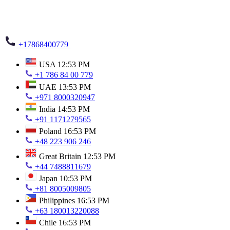
+17868400779
USA
12:53 PM
+1 786 84 00 779
UAE
13:53 PM
+971 8000320947
India
14:53 PM
+91 1171279565
Poland
16:53 PM
+48 223 906 246
Great Britain
12:53 PM
+44 7488811679
Japan
10:53 PM
+81 8005009805
Philippines
16:53 PM
+63 180013220088
Chile
16:53 PM