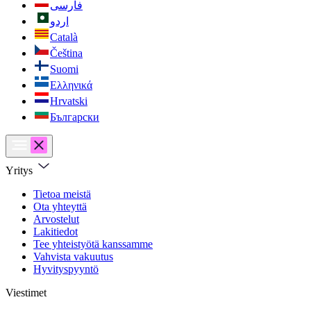
فارسی
اردو
Català
Čeština
Suomi
Ελληνικά
Hrvatski
Български
Yritys
Tietoa meistä
Ota yhteyttä
Arvostelut
Lakitiedot
Tee yhteistyötä kanssamme
Vahvista vakuutus
Hyvityspyyntö
Viestimet