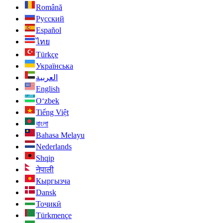
Română
Русский
Español
ไทย
Türkçe
Українська
العربية
English
O‘zbek
Tiếng Việt
বাংলা
Bahasa Melayu
Nederlands
Shqip
नेपाली
Кыргызча
Dansk
Тоҷикӣ
Türkmençe