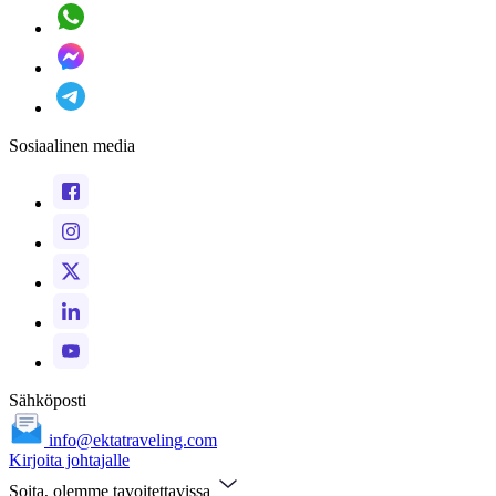
Sosiaalinen media
Sähköposti
info@ektatraveling.com
Kirjoita johtajalle
Soita, olemme tavoitettavissa