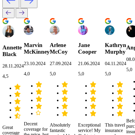
Marvin
Arlene
Jane
Kathryn
Annette
Ang
McKinney
McCoy
Cooper
Murphy
Black
08.0
23.10.2024
27.09.2024
21.06.2024
04.11.2024
28.11.2024
5,0
4,0
5,0
5,0
5,0
4,5
Befo
Decent
Absolutely
Exceptional
This travel
purc
Great
coverage for
fantastic
service! My
insurance
insu
coverage
the price, but