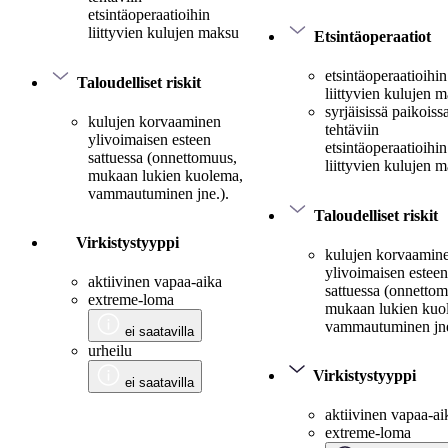
etsintäoperaatioihin
liittyvien kulujen maksu
Etsintäoperaatiot
etsintäoperaatioihin
Taloudelliset riskit
liittyvien kulujen 
syrjäisissä paikoiss
kulujen korvaaminen
tehtäviin
ylivoimaisen esteen
etsintäoperaatioihin
sattuessa (onnettomuus,
liittyvien kulujen 
mukaan lukien kuolema,
vammautuminen jne.).
Taloudelliset riskit
Virkistystyyppi
kulujen korvaamin
ylivoimaisen esteen
aktiivinen vapaa-aika
sattuessa (onnetto
extreme-loma
mukaan lukien kuo
vammautuminen jne
ei saatavilla
urheilu
Virkistystyyppi
ei saatavilla
aktiivinen vapaa-ai
extreme-loma