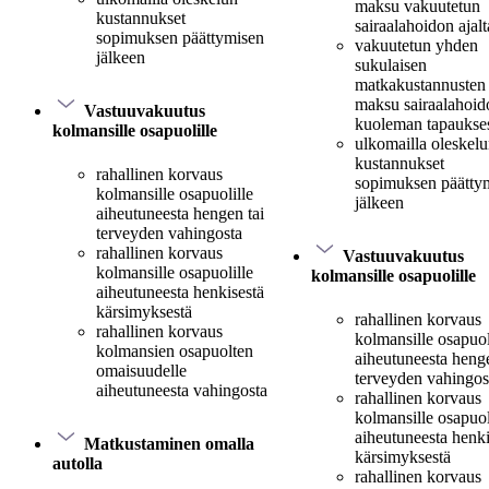
maksu vakuutetun
kustannukset
sairaalahoidon ajalt
sopimuksen päättymisen
vakuutetun yhden
jälkeen
sukulaisen
matkakustannusten
maksu sairaalahoido
Vastuuvakuutus
kuoleman tapaukse
kolmansille osapuolille
ulkomailla oleskel
kustannukset
rahallinen korvaus
sopimuksen päätty
kolmansille osapuolille
jälkeen
aiheutuneesta hengen tai
terveyden vahingosta
rahallinen korvaus
Vastuuvakuutus
kolmansille osapuolille
kolmansille osapuolille
aiheutuneesta henkisestä
kärsimyksestä
rahallinen korvaus
rahallinen korvaus
kolmansille osapuol
kolmansien osapuolten
aiheutuneesta henge
omaisuudelle
terveyden vahingos
aiheutuneesta vahingosta
rahallinen korvaus
kolmansille osapuol
aiheutuneesta henki
Matkustaminen omalla
kärsimyksestä
autolla
rahallinen korvaus