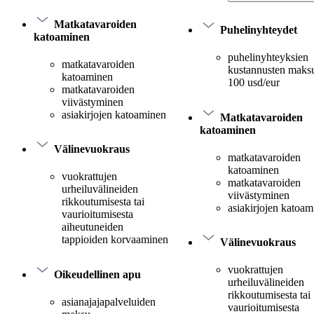
Matkatavaroiden
Puhelinyhteydet
katoaminen
puhelinyhteyksien
matkatavaroiden
kustannusten maksu
katoaminen
100 usd/eur
matkatavaroiden
viivästyminen
asiakirjojen katoaminen
Matkatavaroiden
katoaminen
Välinevuokraus
matkatavaroiden
katoaminen
vuokrattujen
matkatavaroiden
urheiluvälineiden
viivästyminen
rikkoutumisesta tai
asiakirjojen katoa
vaurioitumisesta
aiheutuneiden
tappioiden korvaaminen
Välinevuokraus
vuokrattujen
Oikeudellinen apu
urheiluvälineiden
rikkoutumisesta tai
asianajajapalveluiden
vaurioitumisesta