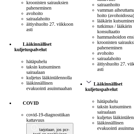
kroonisten sairauksien
sairaanhoito
paheneminen
vamman aiheuttam
avohoito
hoito (avohoidossa
sairaalahoito
lääkärin kutsumine
äitiyshuolto 27. viikkoon
tutkimus / lääkärin
asti
konsultaatio
hammashoidon ens
kroonisten sairauks
Lääkinnälliset
paheneminen
kuljetuspalvelut
avohoito
sairaalahoito
hätäpuhelu
äitiyshuolto 27. vi
taksin kutsuminen
asti
sairaalaan
kuljetus lääkintälennolla
lääkinnällinen
Lääkinnälliset
evakuointi asuinmaahan
kuljetuspalvelut
hätäpuhelu
COVID
taksin kutsuminen
sairaalaan
covid-19-diagnostiikan
kuljetus lääkintälen
kattavuus
lääkinnällinen
evakuointi asuinm
tarjotaan, jos pcr-