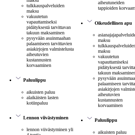
maksu
aiheutuneiden
tulkkauspalveluiden
tappioiden korvaa
maksu
vakuutetun
vapauttamiseksi
Oikeudellinen apu
pidätyksestä tarvittavan
takuun maksaminen
asianajajapalveluid
pysyvään asuinmaahan
maksu
palaamiseen tarvittavien
tulkkauspalveluide
asiakirjojen valmistelusta
maksu
aiheutuvien
vakuutetun
kustannusten
vapauttamiseksi
korvaaminen
pidätyksestä tarvitt
takuun maksamine
pysyvään asuinma
Paluulippu
palaamiseen tarvitt
asiakirjojen valmist
aikuisten paluu
aiheutuvien
alaikäisten lasten
kustannusten
kotiinpaluu
korvaaminen
Lennon viivästyminen
Paluulippu
lennon viivästyminen yli
aikuisten paluu
4 tuntia