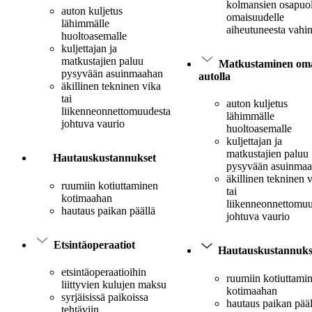
kolmansien osapuo
auton kuljetus
omaisuudelle
lähimmälle
aiheutuneesta vahi
huoltoasemalle
kuljettajan ja
matkustajien paluu
Matkustaminen oma
pysyvään asuinmaahan
autolla
äkillinen tekninen vika
tai
auton kuljetus
liikenneonnettomuudesta
lähimmälle
johtuva vaurio
huoltoasemalle
kuljettajan ja
matkustajien paluu
Hautauskustannukset
pysyvään asuinma
äkillinen tekninen 
ruumiin kotiuttaminen
tai
kotimaahan
liikenneonnettomuu
hautaus paikan päällä
johtuva vaurio
Etsintäoperaatiot
Hautauskustannuks
etsintäoperaatioihin
ruumiin kotiuttami
liittyvien kulujen maksu
kotimaahan
syrjäisissä paikoissa
hautaus paikan pääl
tehtäviin