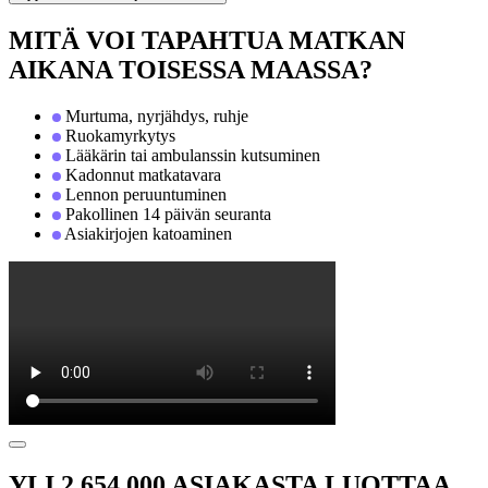
MITÄ VOI TAPAHTUA MATKAN
AIKANA TOISESSA MAASSA?
Murtuma, nyrjähdys, ruhje
Ruokamyrkytys
Lääkärin tai ambulanssin kutsuminen
Kadonnut matkatavara
Lennon peruuntuminen
Pakollinen 14 päivän seuranta
Asiakirjojen katoaminen
YLI 2 654 000 ASIAKASTA LUOTTAA