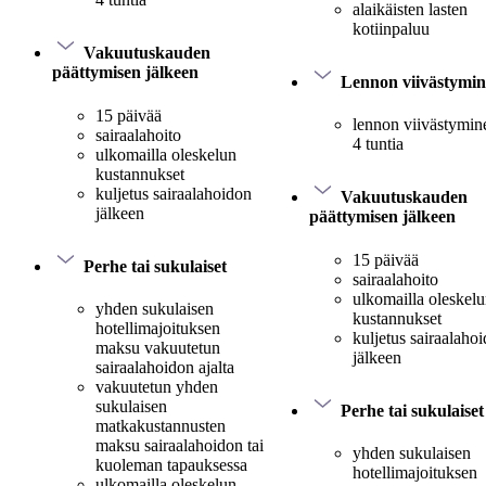
alaikäisten lasten
kotiinpaluu
Vakuutuskauden
päättymisen jälkeen
Lennon viivästymi
15 päivää
lennon viivästymine
sairaalahoito
4 tuntia
ulkomailla oleskelun
kustannukset
kuljetus sairaalahoidon
Vakuutuskauden
jälkeen
päättymisen jälkeen
15 päivää
Perhe tai sukulaiset
sairaalahoito
ulkomailla oleskel
yhden sukulaisen
kustannukset
hotellimajoituksen
kuljetus sairaalaho
maksu vakuutetun
jälkeen
sairaalahoidon ajalta
vakuutetun yhden
sukulaisen
Perhe tai sukulaiset
matkakustannusten
maksu sairaalahoidon tai
yhden sukulaisen
kuoleman tapauksessa
hotellimajoituksen
ulkomailla oleskelun