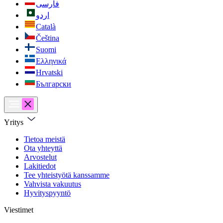
فارسی
اردو
Català
Čeština
Suomi
Ελληνικά
Hrvatski
Български
Yritys
Tietoa meistä
Ota yhteyttä
Arvostelut
Lakitiedot
Tee yhteistyötä kanssamme
Vahvista vakuutus
Hyvityspyyntö
Viestimet