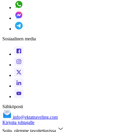
Sosiaalinen media
Sähköposti
info@ektatraveling.com
Kirjoita johtajalle
Soita, olemme tavoitettavissa