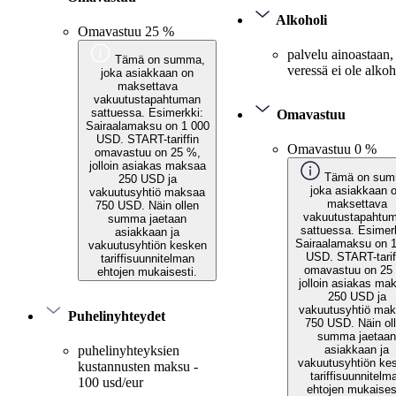
Alkoholi
Omavastuu 25 %
palvelu ainoastaan,
Tämä on summa,
veressä ei ole alkoh
joka asiakkaan on
maksettava
vakuutustapahtuman
sattuessa. Esimerkki:
Omavastuu
Sairaalamaksu on 1 000
USD. START-tariffin
Omavastuu 0 %
omavastuu on 25 %,
jolloin asiakas maksaa
Tämä on sum
250 USD ja
joka asiakkaan 
vakuutusyhtiö maksaa
maksettava
750 USD. Näin ollen
vakuutustapahtu
summa jaetaan
sattuessa. Esimer
asiakkaan ja
Sairaalamaksu on 
vakuutusyhtiön kesken
USD. START-tarif
tariffisuunnitelman
omavastuu on 25
ehtojen mukaisesti.
jolloin asiakas ma
250 USD ja
vakuutusyhtiö ma
Puhelinyhteydet
750 USD. Näin ol
summa jaetaan
asiakkaan ja
puhelinyhteyksien
vakuutusyhtiön ke
kustannusten maksu -
tariffisuunnitelm
100 usd/eur
ehtojen mukaises