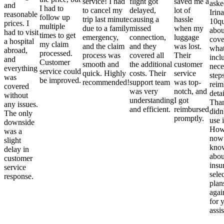
service! I had
flight got
saved me a
aske
and
I had to
to cancel my
delayed,
lot of
Irina
reasonable
follow up
trip last minute
causing a
hassle
10qu
prices. I
multiple
due to a family
missed
when my
abou
had to visit
times to get
emergency,
connection,
luggage
cove
a hospital
my claim
and the claim
and they
was lost.
what
abroad,
processed.
process was
covered all
Their
incl
and
Customer
smooth and
the additional
customer
nece
everything
service could
quick. Highly
costs. Their
service
step
was
be improved.
recommended!
support team
was top-
reim
covered
was very
notch, and
detai
without
understanding
I got
Than
any issues.
and efficient.
reimbursed
didn
The only
promptly.
use i
downside
Howe
was a
now
slight
kno
delay in
abou
customer
insu
service
sele
response.
plan
again
for 
assi