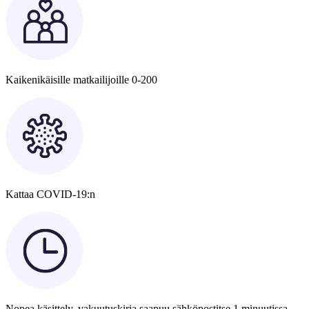
Kaikenikäisille matkailijoille 0-200
Kattaa COVID-19:n
Nopea käsittely, vakuutuskirja saapuu sähköpostitse 1 minuutissa