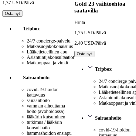
1,37 USD/Päivä
Gold
23 vaihtoehtoa
saatavilla
Osta nyt
Hinta
Tripbox
1,75 USD/Päivä
24/7 concierge-palvelu
2,40 USD/Päivä
Matkasuojakokonaisuus
Lääketieteellinen apu
Osta nyt
Asiantuntijakonsultaatiot
Matkaoppaat ja vinkit
Tripbox
Sairaanhoito
24/7 concierge-pal
Matkasuojakokona
covid-19-hoidon
Lääketieteellinen a
kattavuus
Asiantuntijakonsult
sairaanhoito
Matkaoppaat ja vin
vamman aiheuttama
hoito (avohoidossa)
lääkärin kutsuminen
Sairaanhoito
tutkimus / lääkärin
konsultaatio
covid-19-hoidon
hammashoidon ensiapu
kattavuus