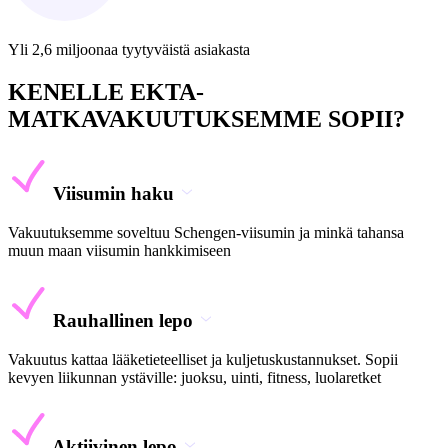
Yli 2,6 miljoonaa tyytyväistä asiakasta
KENELLE EKTA-
MATKAVAKUUTUKSEMME SOPII?
Viisumin haku
Vakuutuksemme soveltuu Schengen-viisumin ja minkä tahansa
muun maan viisumin hankkimiseen
Rauhallinen lepo
Vakuutus kattaa lääketieteelliset ja kuljetuskustannukset. Sopii
kevyen liikunnan ystäville: juoksu, uinti, fitness, luolaretket
Aktiivinen lepo