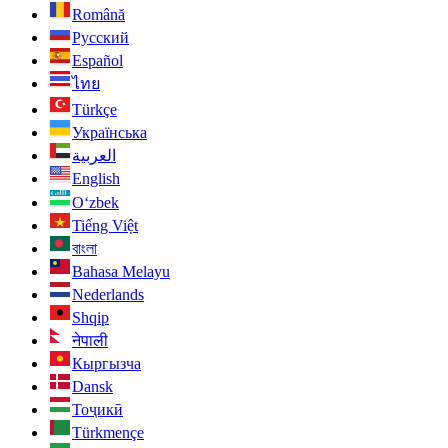
Română
Русский
Español
ไทย
Türkçe
Українська
العربية
English
O‘zbek
Tiếng Việt
বাংলা
Bahasa Melayu
Nederlands
Shqip
नेपाली
Кыргызча
Dansk
Тоҷикӣ
Türkmençe