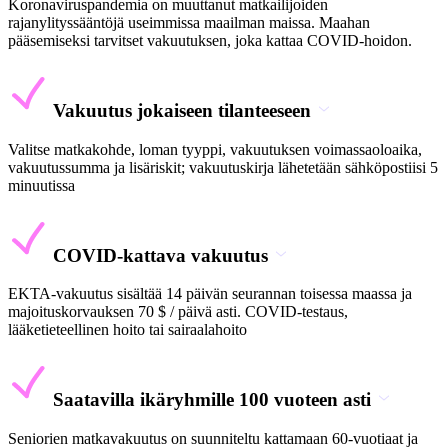
Koronaviruspandemia on muuttanut matkailijoiden
rajanylityssääntöjä useimmissa maailman maissa. Maahan
pääsemiseksi tarvitset vakuutuksen, joka kattaa COVID-hoidon.
Vakuutus jokaiseen tilanteeseen
Valitse matkakohde, loman tyyppi, vakuutuksen voimassaoloaika,
vakuutussumma ja lisäriskit; vakuutuskirja lähetetään sähköpostiisi 5
minuutissa
COVID-kattava vakuutus
EKTA-vakuutus sisältää 14 päivän seurannan toisessa maassa ja
majoituskorvauksen 70 $ / päivä asti. COVID-testaus,
lääketieteellinen hoito tai sairaalahoito
Saatavilla ikäryhmille 100 vuoteen asti
Seniorien matkavakuutus on suunniteltu kattamaan 60-vuotiaat ja