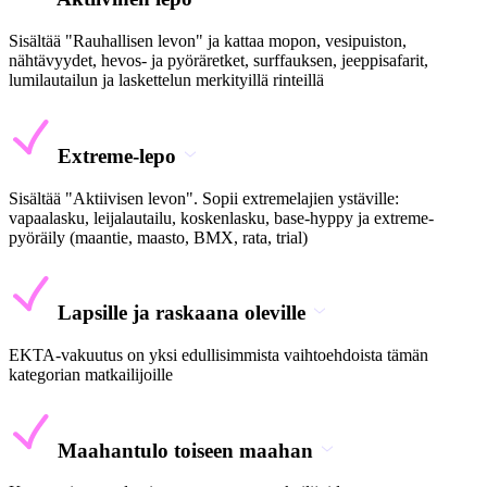
Sisältää "Rauhallisen levon" ja kattaa mopon, vesipuiston,
nähtävyydet, hevos- ja pyöräretket, surffauksen, jeeppisafarit,
lumilautailun ja laskettelun merkityillä rinteillä
Extreme-lepo
Sisältää "Aktiivisen levon". Sopii extremelajien ystäville:
vapaalasku, leijalautailu, koskenlasku, base-hyppy ja extreme-
pyöräily (maantie, maasto, BMX, rata, trial)
Lapsille ja raskaana oleville
EKTA-vakuutus on yksi edullisimmista vaihtoehdoista tämän
kategorian matkailijoille
Maahantulo toiseen maahan