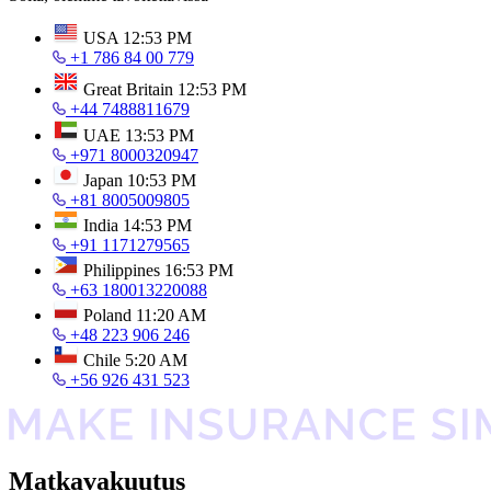
USA
12:53 PM
+1 786 84 00 779
Great Britain
12:53 PM
+44 7488811679
UAE
13:53 PM
+971 8000320947
Japan
10:53 PM
+81 8005009805
India
14:53 PM
+91 1171279565
Philippines
16:53 PM
+63 180013220088
Poland
11:20 AM
+48 223 906 246
Chile
5:20 AM
+56 926 431 523
Matkavakuutus