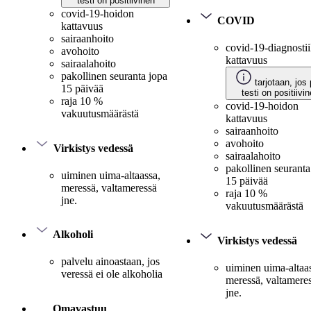
testi on positiivinen
covid-19-hoidon
COVID
kattavuus
sairaanhoito
covid-19-diagnosti
avohoito
kattavuus
sairaalahoito
pakollinen seuranta jopa
tarjotaan, jos 
15 päivää
testi on positiivi
raja 10 %
covid-19-hoidon
vakuutusmäärästä
kattavuus
sairaanhoito
avohoito
Virkistys vedessä
sairaalahoito
pakollinen seuranta
uiminen uima-altaassa,
15 päivää
meressä, valtameressä
raja 10 %
jne.
vakuutusmäärästä
Alkoholi
Virkistys vedessä
palvelu ainoastaan, jos
uiminen uima-altaa
veressä ei ole alkoholia
meressä, valtamere
jne.
Omavastuu