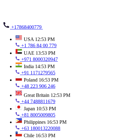
+17868400779
USA
12:53 PM
+1 786 84 00 779
UAE
13:53 PM
+971 8000320947
India
14:53 PM
+91 1171279565
Poland
16:53 PM
+48 223 906 246
Great Britain
12:53 PM
+44 7488811679
Japan
10:53 PM
+81 8005009805
Philippines
16:53 PM
+63 180013220088
Chile
16:53 PM