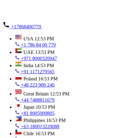
+17868400779
USA
12:53 PM
+1 786 84 00 779
UAE
13:53 PM
+971 8000320947
India
14:53 PM
+91 1171279565
Poland
16:53 PM
+48 223 906 246
Great Britain
12:53 PM
+44 7488811679
Japan
10:53 PM
+81 8005009805
Philippines
16:53 PM
+63 180013220088
Chile
16:53 PM