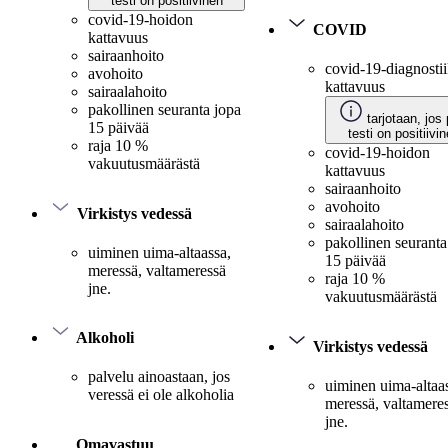
testi on positiivinen
covid-19-hoidon
COVID
kattavuus
sairaanhoito
covid-19-diagnosti
avohoito
kattavuus
sairaalahoito
pakollinen seuranta jopa
tarjotaan, jos 
15 päivää
testi on positiivi
raja 10 %
covid-19-hoidon
vakuutusmäärästä
kattavuus
sairaanhoito
avohoito
Virkistys vedessä
sairaalahoito
pakollinen seuranta
uiminen uima-altaassa,
15 päivää
meressä, valtameressä
raja 10 %
jne.
vakuutusmäärästä
Alkoholi
Virkistys vedessä
palvelu ainoastaan, jos
uiminen uima-altaa
veressä ei ole alkoholia
meressä, valtamere
jne.
Omavastuu