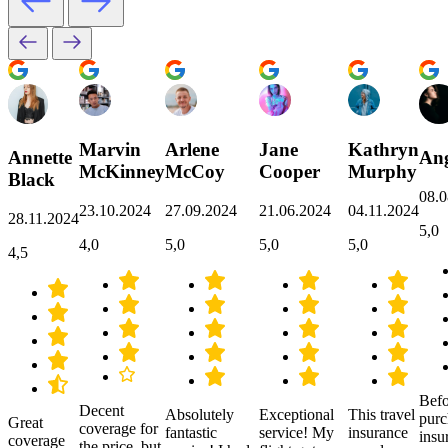
Marvin
Arlene
Jane
Kathryn
Annette
Ang
McKinney
McCoy
Cooper
Murphy
Black
08.0
23.10.2024
27.09.2024
21.06.2024
04.11.2024
28.11.2024
5,0
4,0
5,0
5,0
5,0
4,5
Befo
Decent
Absolutely
Exceptional
This travel
purc
Great
coverage for
fantastic
service! My
insurance
insu
coverage
the price, but