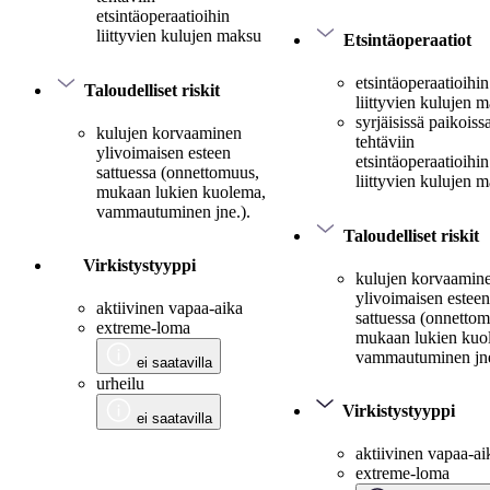
etsintäoperaatioihin
liittyvien kulujen maksu
Etsintäoperaatiot
etsintäoperaatioihin
Taloudelliset riskit
liittyvien kulujen 
syrjäisissä paikoiss
kulujen korvaaminen
tehtäviin
ylivoimaisen esteen
etsintäoperaatioihin
sattuessa (onnettomuus,
liittyvien kulujen 
mukaan lukien kuolema,
vammautuminen jne.).
Taloudelliset riskit
Virkistystyyppi
kulujen korvaamin
ylivoimaisen esteen
aktiivinen vapaa-aika
sattuessa (onnetto
extreme-loma
mukaan lukien kuo
vammautuminen jne
ei saatavilla
urheilu
Virkistystyyppi
ei saatavilla
aktiivinen vapaa-ai
extreme-loma