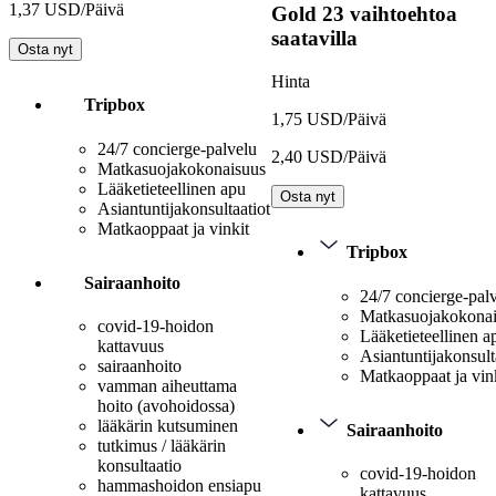
1,37 USD/Päivä
Gold
23 vaihtoehtoa
saatavilla
Osta nyt
Hinta
Tripbox
1,75 USD/Päivä
24/7 concierge-palvelu
2,40 USD/Päivä
Matkasuojakokonaisuus
Lääketieteellinen apu
Osta nyt
Asiantuntijakonsultaatiot
Matkaoppaat ja vinkit
Tripbox
Sairaanhoito
24/7 concierge-pal
Matkasuojakokona
covid-19-hoidon
Lääketieteellinen a
kattavuus
Asiantuntijakonsult
sairaanhoito
Matkaoppaat ja vin
vamman aiheuttama
hoito (avohoidossa)
lääkärin kutsuminen
Sairaanhoito
tutkimus / lääkärin
konsultaatio
covid-19-hoidon
hammashoidon ensiapu
kattavuus