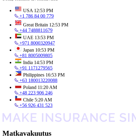
USA
12:53 PM
+1 786 84 00 779
Great Britain
12:53 PM
+44 7488811679
UAE
13:53 PM
+971 8000320947
Japan
10:53 PM
+81 8005009805
India
14:53 PM
+91 1171279565
Philippines
16:53 PM
+63 180013220088
Poland
11:20 AM
+48 223 906 246
Chile
5:20 AM
+56 926 431 523
Matkavakuutus