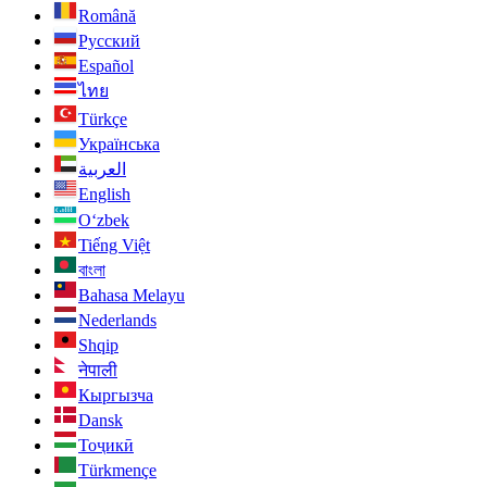
Română
Русский
Español
ไทย
Türkçe
Українська
العربية
English
O‘zbek
Tiếng Việt
বাংলা
Bahasa Melayu
Nederlands
Shqip
नेपाली
Кыргызча
Dansk
Тоҷикӣ
Türkmençe