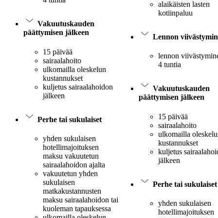
alaikäisten lasten
kotiinpaluu
Vakuutuskauden
päättymisen jälkeen
Lennon viivästymi
15 päivää
lennon viivästymine
sairaalahoito
4 tuntia
ulkomailla oleskelun
kustannukset
kuljetus sairaalahoidon
Vakuutuskauden
jälkeen
päättymisen jälkeen
15 päivää
Perhe tai sukulaiset
sairaalahoito
ulkomailla oleskel
yhden sukulaisen
kustannukset
hotellimajoituksen
kuljetus sairaalaho
maksu vakuutetun
jälkeen
sairaalahoidon ajalta
vakuutetun yhden
sukulaisen
Perhe tai sukulaiset
matkakustannusten
maksu sairaalahoidon tai
yhden sukulaisen
kuoleman tapauksessa
hotellimajoituksen
ulkomailla oleskelun