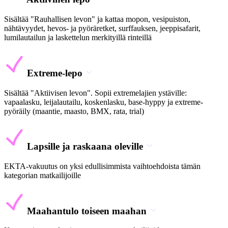
Sisältää "Rauhallisen levon" ja kattaa mopon, vesipuiston,
nähtävyydet, hevos- ja pyöräretket, surffauksen, jeeppisafarit,
lumilautailun ja laskettelun merkityillä rinteillä
Extreme-lepo
Sisältää "Aktiivisen levon". Sopii extremelajien ystäville:
vapaalasku, leijalautailu, koskenlasku, base-hyppy ja extreme-
pyöräily (maantie, maasto, BMX, rata, trial)
Lapsille ja raskaana oleville
EKTA-vakuutus on yksi edullisimmista vaihtoehdoista tämän
kategorian matkailijoille
Maahantulo toiseen maahan