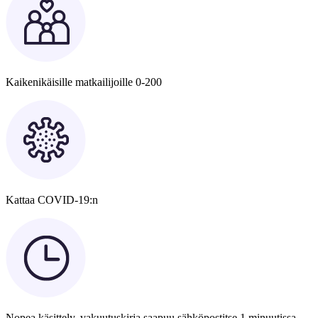
Kaikenikäisille matkailijoille 0-200
Kattaa COVID-19:n
Nopea käsittely, vakuutuskirja saapuu sähköpostitse 1 minuutissa