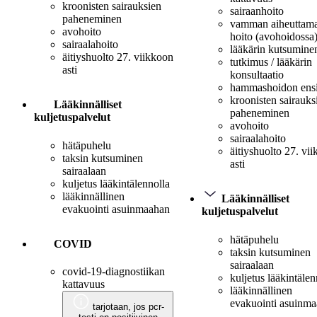
kroonisten sairauksien
sairaanhoito
paheneminen
vamman aiheuttam
avohoito
hoito (avohoidossa
sairaalahoito
lääkärin kutsumine
äitiyshuolto 27. viikkoon
tutkimus / lääkärin
asti
konsultaatio
hammashoidon ens
kroonisten sairauks
Lääkinnälliset
paheneminen
kuljetuspalvelut
avohoito
sairaalahoito
hätäpuhelu
äitiyshuolto 27. vi
taksin kutsuminen
asti
sairaalaan
kuljetus lääkintälennolla
lääkinnällinen
Lääkinnälliset
evakuointi asuinmaahan
kuljetuspalvelut
hätäpuhelu
COVID
taksin kutsuminen
sairaalaan
covid-19-diagnostiikan
kuljetus lääkintälen
kattavuus
lääkinnällinen
evakuointi asuinm
tarjotaan, jos pcr-