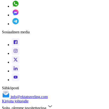
Sosiaalinen media
Sähköposti
info@ektatraveling.com
Kirjoita johtajalle
Soita, olemme tavoitettavissa