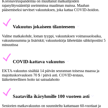
Koronaviruspandemia on muuttanut matkailijoiden
rajanylityssääntöjä useimmissa maailman maissa. Maahan
pääsemiseksi tarvitset vakuutuksen, joka kattaa COVID-hoidon.
Vakuutus jokaiseen tilanteeseen
Valitse matkakohde, loman tyyppi, vakuutuksen voimassaoloaika,
vakuutussumma ja lisäriskit; vakuutuskirja lähetetään sähköpostiisi 5
minuutissa
COVID-kattava vakuutus
EKTA-vakuutus sisältää 14 päivän seurannan toisessa maassa ja
majoituskorvauksen 70 $ / päivä asti. COVID-testaus,
lääketieteellinen hoito tai sairaalahoito
Saatavilla ikäryhmille 100 vuoteen asti
Seniorien matkavakuutus on suunniteltu kattamaan 60-vuotiaat ja