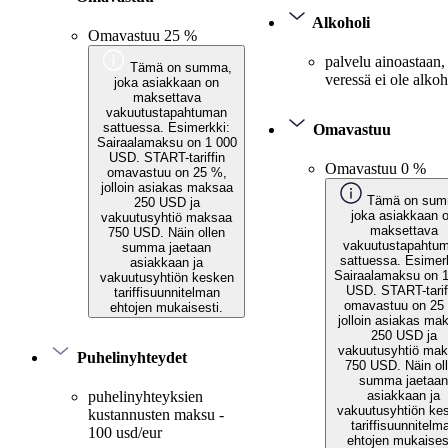
Alkoholi
Omavastuu 25 %
palvelu ainoastaan,
Tämä on summa,
veressä ei ole alkoh
joka asiakkaan on
maksettava
vakuutustapahtuman
sattuessa. Esimerkki:
Omavastuu
Sairaalamaksu on 1 000
USD. START-tariffin
Omavastuu 0 %
omavastuu on 25 %,
jolloin asiakas maksaa
Tämä on sum
250 USD ja
joka asiakkaan 
vakuutusyhtiö maksaa
maksettava
750 USD. Näin ollen
vakuutustapahtu
summa jaetaan
sattuessa. Esimer
asiakkaan ja
Sairaalamaksu on 
vakuutusyhtiön kesken
USD. START-tarif
tariffisuunnitelman
omavastuu on 25
ehtojen mukaisesti.
jolloin asiakas ma
250 USD ja
vakuutusyhtiö ma
Puhelinyhteydet
750 USD. Näin ol
summa jaetaan
asiakkaan ja
puhelinyhteyksien
vakuutusyhtiön ke
kustannusten maksu -
tariffisuunnitelm
100 usd/eur
ehtojen mukaises