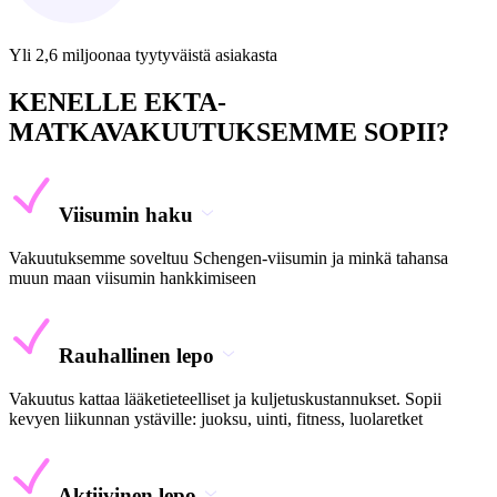
Yli 2,6 miljoonaa tyytyväistä asiakasta
KENELLE EKTA-
MATKAVAKUUTUKSEMME SOPII?
Viisumin haku
Vakuutuksemme soveltuu Schengen-viisumin ja minkä tahansa
muun maan viisumin hankkimiseen
Rauhallinen lepo
Vakuutus kattaa lääketieteelliset ja kuljetuskustannukset. Sopii
kevyen liikunnan ystäville: juoksu, uinti, fitness, luolaretket
Aktiivinen lepo