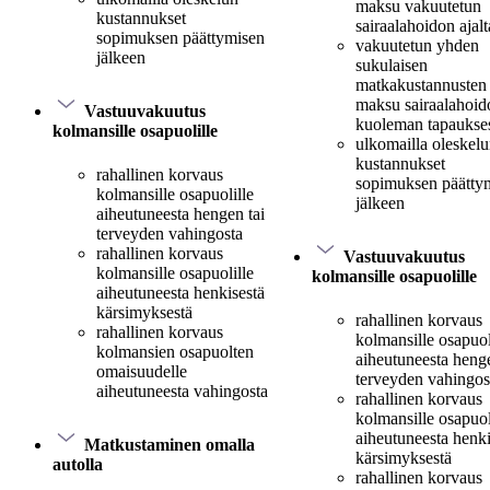
maksu vakuutetun
kustannukset
sairaalahoidon ajalt
sopimuksen päättymisen
vakuutetun yhden
jälkeen
sukulaisen
matkakustannusten
maksu sairaalahoido
Vastuuvakuutus
kuoleman tapaukse
kolmansille osapuolille
ulkomailla oleskel
kustannukset
rahallinen korvaus
sopimuksen päätty
kolmansille osapuolille
jälkeen
aiheutuneesta hengen tai
terveyden vahingosta
rahallinen korvaus
Vastuuvakuutus
kolmansille osapuolille
kolmansille osapuolille
aiheutuneesta henkisestä
kärsimyksestä
rahallinen korvaus
rahallinen korvaus
kolmansille osapuol
kolmansien osapuolten
aiheutuneesta henge
omaisuudelle
terveyden vahingos
aiheutuneesta vahingosta
rahallinen korvaus
kolmansille osapuol
aiheutuneesta henki
Matkustaminen omalla
kärsimyksestä
autolla
rahallinen korvaus