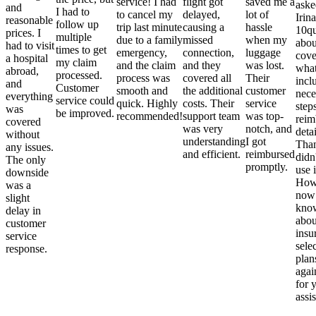
service! I had
flight got
saved me a
aske
and
I had to
to cancel my
delayed,
lot of
Irina
reasonable
follow up
trip last minute
causing a
hassle
10qu
prices. I
multiple
due to a family
missed
when my
abou
had to visit
times to get
emergency,
connection,
luggage
cove
a hospital
my claim
and the claim
and they
was lost.
what
abroad,
processed.
process was
covered all
Their
incl
and
Customer
smooth and
the additional
customer
nece
everything
service could
quick. Highly
costs. Their
service
step
was
be improved.
recommended!
support team
was top-
reim
covered
was very
notch, and
detai
without
understanding
I got
Than
any issues.
and efficient.
reimbursed
didn
The only
promptly.
use i
downside
Howe
was a
now
slight
kno
delay in
abou
customer
insu
service
sele
response.
plan
again
for 
assi