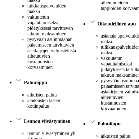
maksu
aiheutuneiden
tulkkauspalveluiden
tappioiden korvaa
maksu
vakuutetun
vapauttamiseksi
Oikeudellinen apu
pidätyksestä tarvittavan
takuun maksaminen
asianajajapalveluid
pysyvään asuinmaahan
maksu
palaamiseen tarvittavien
tulkkauspalveluide
asiakirjojen valmistelusta
maksu
aiheutuvien
vakuutetun
kustannusten
vapauttamiseksi
korvaaminen
pidätyksestä tarvitt
takuun maksamine
pysyvään asuinma
Paluulippu
palaamiseen tarvitt
asiakirjojen valmist
aikuisten paluu
aiheutuvien
alaikäisten lasten
kustannusten
kotiinpaluu
korvaaminen
Lennon viivästyminen
Paluulippu
lennon viivästyminen yli
aikuisten paluu
4 tuntia