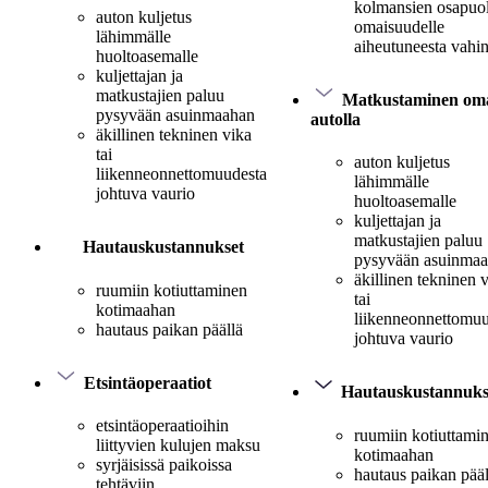
kolmansien osapuo
auton kuljetus
omaisuudelle
lähimmälle
aiheutuneesta vahi
huoltoasemalle
kuljettajan ja
matkustajien paluu
Matkustaminen oma
pysyvään asuinmaahan
autolla
äkillinen tekninen vika
tai
auton kuljetus
liikenneonnettomuudesta
lähimmälle
johtuva vaurio
huoltoasemalle
kuljettajan ja
matkustajien paluu
Hautauskustannukset
pysyvään asuinma
äkillinen tekninen 
ruumiin kotiuttaminen
tai
kotimaahan
liikenneonnettomuu
hautaus paikan päällä
johtuva vaurio
Etsintäoperaatiot
Hautauskustannuks
etsintäoperaatioihin
ruumiin kotiuttami
liittyvien kulujen maksu
kotimaahan
syrjäisissä paikoissa
hautaus paikan pääl
tehtäviin