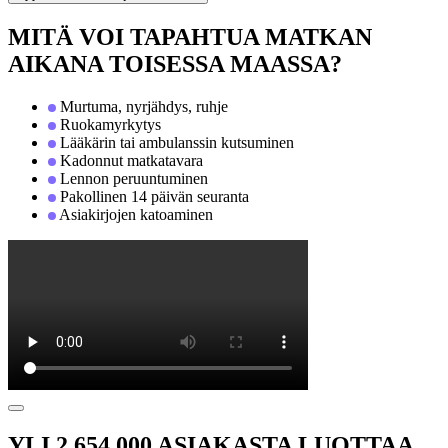
MITÄ VOI TAPAHTUA MATKAN
AIKANA TOISESSA MAASSA?
Murtuma, nyrjähdys, ruhje
Ruokamyrkytys
Lääkärin tai ambulanssin kutsuminen
Kadonnut matkatavara
Lennon peruuntuminen
Pakollinen 14 päivän seuranta
Asiakirjojen katoaminen
YLI 2 654 000 ASIAKASTA LUOTTAA