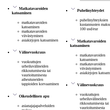
Matkatavaroiden
Puhelinyhteydet
katoaminen
puhelinyhteyksien
matkatavaroiden
kustannusten maksu
katoaminen
100 usd/eur
matkatavaroiden
viivästyminen
asiakirjojen katoaminen
Matkatavaroiden
katoaminen
Välinevuokraus
matkatavaroiden
katoaminen
vuokrattujen
matkatavaroiden
urheiluvälineiden
viivästyminen
rikkoutumisesta tai
asiakirjojen katoa
vaurioitumisesta
aiheutuneiden
tappioiden korvaaminen
Välinevuokraus
vuokrattujen
Oikeudellinen apu
urheiluvälineiden
rikkoutumisesta tai
asianajajapalveluiden
vaurioitumisesta