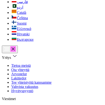
فارسی
اردو
Català
Čeština
Suomi
Ελληνικά
Hrvatski
Български
Yritys
Tietoa meistä
Ota yhteyttä
Arvostelut
Lakitiedot
Tee yhteistyötä kanssamme
Vahvista vakuutus
Hyvityspyyntö
Viestimet