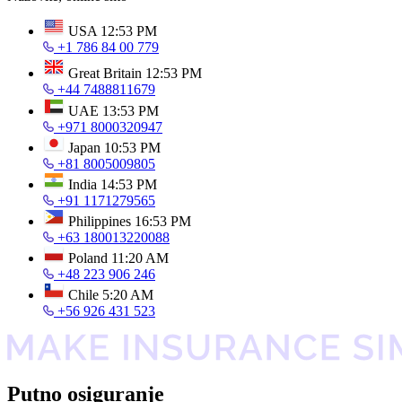
USA
12:53 PM
+1 786 84 00 779
Great Britain
12:53 PM
+44 7488811679
UAE
13:53 PM
+971 8000320947
Japan
10:53 PM
+81 8005009805
India
14:53 PM
+91 1171279565
Philippines
16:53 PM
+63 180013220088
Poland
11:20 AM
+48 223 906 246
Chile
5:20 AM
+56 926 431 523
Putno osiguranje