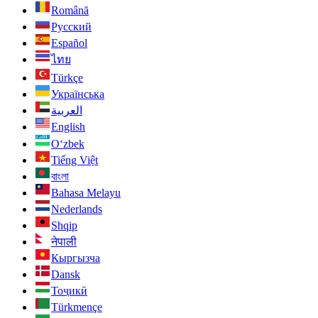
Română
Русский
Español
ไทย
Türkçe
Українська
العربية
English
O‘zbek
Tiếng Việt
বাংলা
Bahasa Melayu
Nederlands
Shqip
नेपाली
Кыргызча
Dansk
Тоҷикӣ
Türkmençe