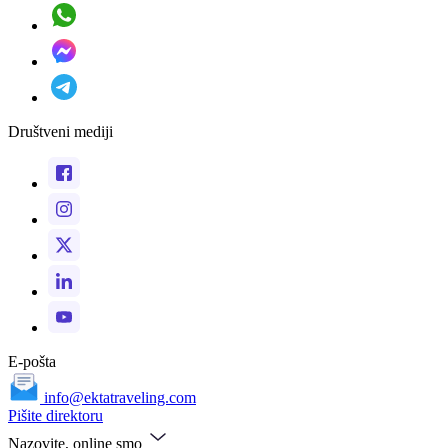
Društveni mediji
E-pošta
info@ektatraveling.com
Pišite direktoru
Nazovite, online smo