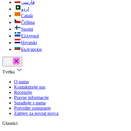
فارسی
اردو
Català
Čeština
Suomi
Ελληνικά
Hrvatski
Български
Tvrtka
O nama
Kontaktirajte nas
Recenzije
Pravne informacije
Surađujte s nama
Potvrdite osiguranje
Zahtjev za povrat novca
Glasnici